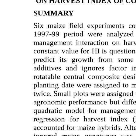
ON HARVEST INDEX OF C
SUMMARY
Six maize field experiments c
1997-99 period were analyzed
management interaction on harv
constant value for HI is questio
predict its growth from some
additives and ignores factor i
rotatable central composite des
planting date were assigned to ma
twice. Small plots were assigned 
agronomic performance but diffe
quadratic model for managemen
regression for harvest index
accounted for maize hybrids. Alte
ignored maize genotypes was f