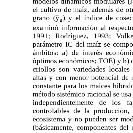
modelos dinámicos modulares (J
el cultivo de maíz, además de ot
grano (
ŷ
) y el índice de cose
g
examinó información al respecto
1991; Rodríguez, 1993; Volke
parámetro IC del maíz se compor
ámbitos: a) de interés económic
óptimos económicos; TOE) y b) de
criollos son variedades locale
altas y con menor potencial de 
constante para los maíces híbri
método sistémico racional se usa 
independientemente de los f
controlables de la producción
ecosistema y no pueden ser modi
(básicamente, componentes del cl