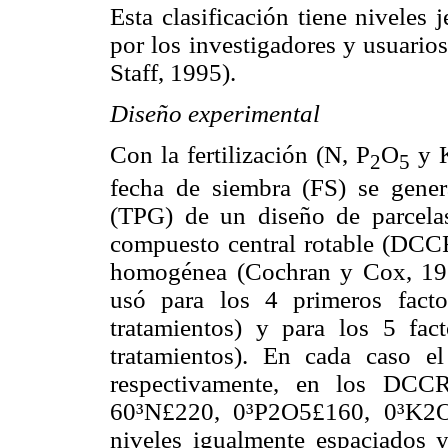
Esta clasificación tiene niveles
por los investigadores y usuario
Staff, 1995).
Diseño experimental
Con la fertilización (N, P
O
y 
2
5
fecha de siembra (FS) se gener
(TPG) de un diseño de parcelas
compuesto central rotable (DCC
homogénea (Cochran y Cox, 1957
usó para los 4 primeros fact
tratamientos) y para los 5 fac
tratamientos). En cada caso el
respectivamente, en los DCC
60
³
N
£
220, 0
³
P2O5
£
160, 0
³
K2
niveles igualmente espaciados y