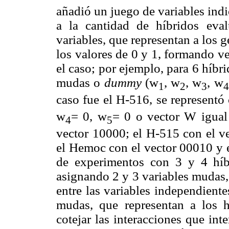
añadió un juego de variables in
a la cantidad de híbridos eva
variables, que representan a los 
los valores de 0 y 1, formando ve
el caso; por ejemplo, para 6 híbri
mudas o
dummy
(w
, w
, w
, w
1
2
3
4
caso fue el H-516, se representó
w
= 0, w
= 0 o vector W igual
4
5
vector 10000; el H-515 con el v
el Hemoc con el vector 00010 y e
de experimentos con 3 y 4 híb
asignando 2 y 3 variables mudas,
entre las variables independiente
mudas, que representan a los h
cotejar las interacciones que in