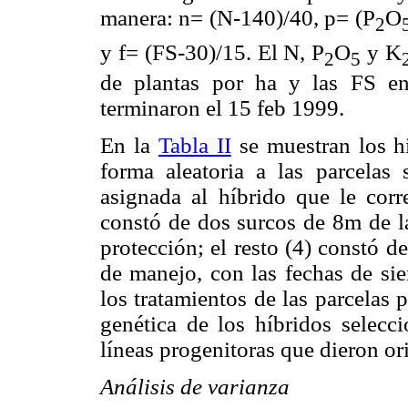
manera: n= (N-140)/40, p= (P
O
2
y f= (FS-30)/15. El N, P
O
y K
2
5
de plantas por ha y las FS en
terminaron el 15 feb 1999.
En la
Tabla II
se muestran los h
forma aleatoria a las parcelas 
asignada al híbrido que le cor
constó de dos surcos de 8m de l
protección; el resto (4) constó d
de manejo, con las fechas de sie
los tratamientos de las parcelas p
genética de los híbridos selecc
líneas progenitoras que dieron ori
Análisis de varianza