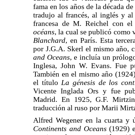
fama en los años de la década de 
tradujo al francés, al inglés y 
francesa de M. Reichel con el
océans
, la cual se publicó como
Blanchard
, en París. Esta terce
por J.G.A. Skerl el mismo año, c
and Oceans
, e
incluía un prólog
Inglesa, John W. Evans. Fue p
También en el mismo año (1924) s
el título
La génesis de los cont
Vicente Inglada Ors y fue pub
Madrid. En 1925, G.F. Mirtzi
traducción al ruso por Marii Mir
Alfred Wegener en la cuarta y 
Continents and Oceans
(1929) e