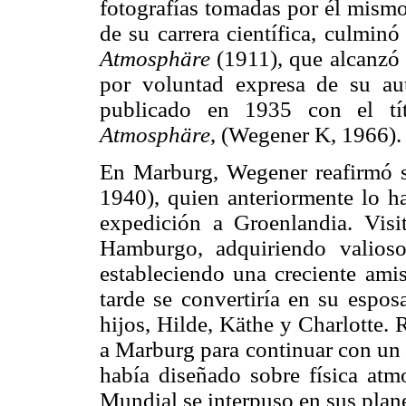
fotografías tomadas por él mismo
de su carrera científica, culminó
Atmosphäre
(1911), que alcanzó 
por voluntad expresa de su aut
publicado en 1935 con el t
Atmosphäre
, (Wegener K, 1966).
En Marburg, Wegener reafirmó 
1940), quien anteriormente lo h
expedición a Groenlandia. Visi
Hamburgo, adquiriendo valios
estableciendo una creciente ami
tarde se convertiría en su espos
hijos, Hilde, Käthe y Charlotte. 
a Marburg para continuar con un
había diseñado sobre física atm
Mundial se interpuso en sus plan