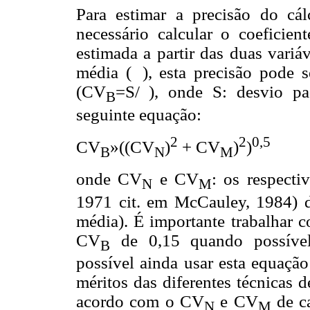
Para estimar a precisão do c
necessário calcular o coeficie
estimada a partir das duas variá
média (
), esta precisão pode 
(CV
=S/
), onde S: desvio p
B
seguinte equação:
2
2
0,5
CV
»
((CV
)
+ CV
)
)
B
N
M
onde CV
e
CV
: os respecti
N
M
1971 cit. em McCauley, 1984) 
média). É importante trabalhar c
CV
de 0,15 quando possível
B
possível ainda usar esta equação 
méritos das diferentes técnicas
acordo com o CV
e
CV
de ca
N
M