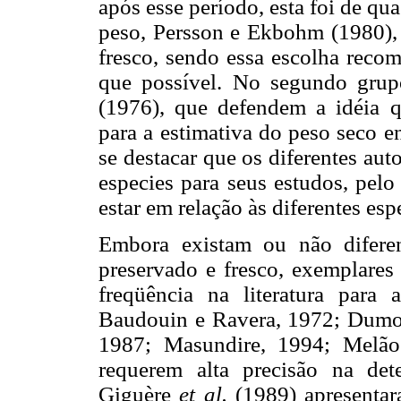
após esse período, esta foi de qu
peso, Persson e Ekbohm (1980), 
fresco, sendo essa escolha reco
que possível. No segundo grup
(1976), que defendem a idéia qu
para a estimativa do peso seco e
se destacar que os diferentes au
especies para seus estudos, pelo
estar em relação às diferentes esp
Embora existam ou não diferen
preservado e fresco, exemplare
freqüência na literatura para 
Baudouin e Ravera, 1972; Dum
1987; Masundire, 1994; Melão
requerem alta precisão na det
Giguère
et al.
(1989) apresentara