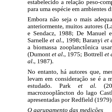
estabelecido a relação peso-com
para uma espécie em ambientes di
Embora não seja o mais adequad
anteriormente, muitos autores (
e Sendacz, 1988; De Manuel 
Sarnelle
et al
., 1998; Baranyi
et 
a biomassa zooplanctônica usan
(Dumont
et al
., 1975; Bottrell
et 
al
., 1987).
No entanto, há autores que, mes
levam em consideração se é a 
estudado. Park
et al.
(200
macrozooplâncton do lago Cast
apresentadas por Redfield (1979)
O agrupamento das medições