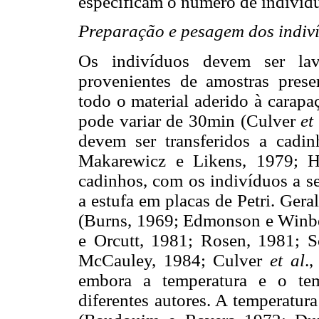
especificam o número de indivíd
Preparação e pesagem dos indiv
Os indivíduos devem ser lav
provenientes de amostras prese
todo o material aderido à carapa
pode variar de 30min (Culver
et
devem ser transferidos a cad
Makarewicz e Likens, 1979; H
cadinhos, com os indivíduos a se
a estufa em placas de Petri. Ger
(Burns, 1969; Edmonson e Winbe
e Orcutt, 1981; Rosen, 1981;
McCauley, 1984; Culver
et al
.
embora a temperatura e o te
diferentes autores. A temperatur