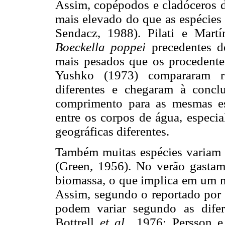
Assim, copépodos e cladóceros d
mais elevado do que as espécies
Sendacz, 1988). Pilati e Mar
Boeckella poppei
precedentes d
mais pesados que os procedente
Yushko (1973) compararam re
diferentes e chegaram à concl
comprimento para as mesmas esp
entre os corpos de água, especia
geográficas diferentes.
Também muitas espécies variam 
(Green, 1956). No verão gastam
biomassa, o que implica em um
Assim, segundo o reportado por 
podem variar segundo as dife
Bottrell
et al
., 1976; Persson 