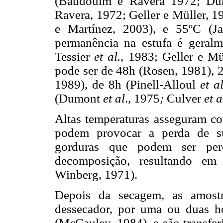
(Baudouim e Ravera 1972; D
Ravera, 1972; Geller e Müller, 1
e Martínez, 2003), e 55ºC (J
permanência na estufa é geral
Tessier
et al.
, 1983; Geller e Mü
pode ser de 48h (Rosen, 1981),
1989), de 8h (Pinell-Alloul
et a
(Dumont
et al
., 1975
;
Culver
et a
Altas temperaturas asseguram c
podem provocar a perda de su
gorduras que podem ser perd
decomposição, resultando em
Winberg, 1971).
Depois da secagem, as amostr
dessecador, por uma ou duas ho
(McCauley, 1984), e são transfer