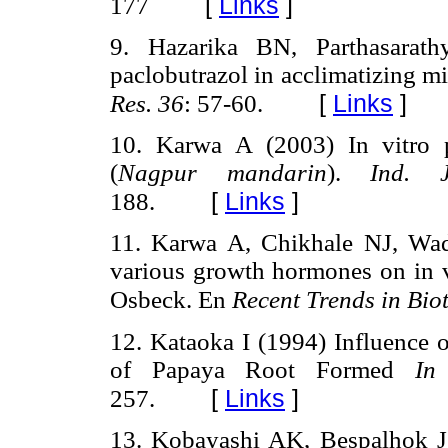
[
Links
]
177
9. Hazarika BN, Parthasarat
paclobutrazol in acclimatizing mi
[
Links
]
Res. 36
: 57-60.
10. Karwa A (2003) In vitro p
(
Nagpur mandarin
).
Ind. 
[
Links
]
188.
11. Karwa A, Chikhale NJ, Wa
various growth hormones on in vi
Osbeck. En
Recent Trends in Bio
12. Kataoka I (1994) Influence 
of Papaya Root Formed
In
[
Links
]
257.
13. Kobayashi AK, Bespalhok JC