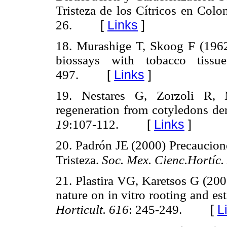
Tristeza de los Cítricos en Col
[
Links
]
26.
18. Murashige T, Skoog F (196
biossays with tobacco tissu
[
Links
]
497.
19. Nestares G, Zorzoli R, 
regeneration from cotyledons de
[
Links
]
19
:107-112.
20. Padrón JE (2000) Precaucione
Tristeza.
Soc. Mex. Cienc.Hortíc.
21. Plastira VG, Karetsos G (200
nature on in vitro rooting and est
[
L
Horticult.
616
: 245-249.