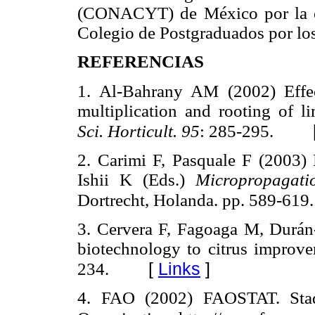
(CONACYT) de México por la c
Colegio de Postgraduados por los
REFERENCIAS
1. Al-Bahrany AM (2002) Effe
multiplication and rooting of 
Sci. Horticult. 95
: 285-295.
2. Carimi F, Pasquale F (2003) 
Ishii K (Eds.)
Micropropagati
Dortrecht, Holanda. pp. 589-619.
3. Cervera F, Fagoaga M, Durán
biotechnology to citrus improv
[
Links
]
234.
4. FAO (2002) FAOSTAT. Stadi