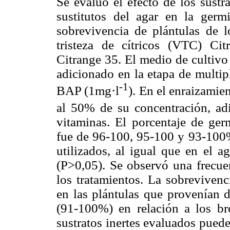
Se evaluó el efecto de los sustr
sustitutos del agar en la germi
sobrevivencia de plántulas de lo
tristeza de cítricos (VTC) Ci
Citrange 35. El medio de cultivo
adicionado en la etapa de multip
-1
BAP (1mg·l
). En el enraizamie
al 50% de su concentración, ad
vitaminas. El porcentaje de ger
fue de 96-100, 95-100 y 93-100%,
utilizados, al igual que en el a
(P>0,05). Se observó una frecue
los tratamientos. La sobrevivenc
en las plántulas que provenían d
(91-100%) en relación a los br
sustratos inertes evaluados pued