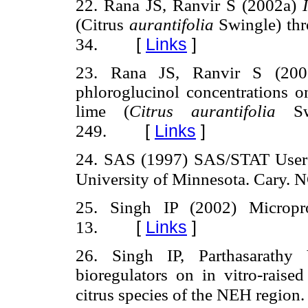
22. Rana JS, Ranvir S (2002a)
(Citrus
aurantifolia
Swingle) thr
[
Links
]
34.
23. Rana JS, Ranvir S (2002
phloroglucinol concentrations on
lime (
Citrus aurantifolia
Sw
[
Links
]
249.
24. SAS (1997) SAS/STAT User's 
University of Minnesota. Cary. 
25. Singh IP (2002) Micropr
[
Links
]
13.
26. Singh IP, Parthasarathy
bioregulators on in vitro-raise
citrus species of the NEH region