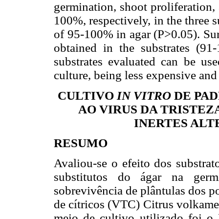
germination, shoot proliferation
100%, respectively, in the three s
of 95-100% in agar (P>0.05). Sur
obtained in the substrates (9
substrates evaluated can be use
culture, being less expensive and
CULTIVO
IN VITRO
DE PAD
AO VIRUS DA TRISTE
INERTES ALT
RESUMO
Avaliou-se o efeito dos substrat
substitutos do ágar na germi
sobrevivência de plântulas dos por
de cítricos (VTC) Citrus volkame
meio de cultivo utilizado foi 