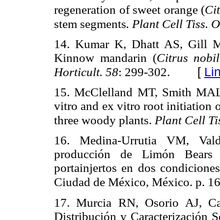
regeneration of sweet orange (
Cit
stem segments
. Plant Cell Tiss. O
14. Kumar K, Dhatt AS, Gill MI
Kinnow mandarin (
Citrus nobi
[
Li
Horticult. 58
: 299-302.
15. McClelland MT, Smith MAL,
vitro and ex vitro root initiation
three woody plants.
Plant Cell Ti
16. Medina-Urrutia VM, Vald
producción de Limón Bears 
portainjertos en dos condicione
Ciudad de México, México. p. 16
17. Murcia RN, Osorio AJ, Ca
Distribución y Caracterización S