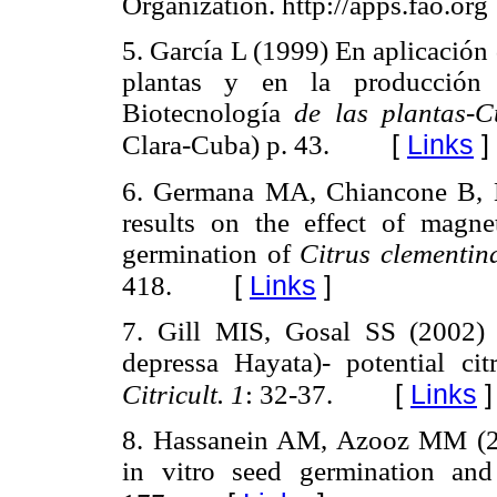
Organization. http://apps.fao.org
5. García L (1999) En aplicación
plantas y en la producción
Biotecnología
de las plantas-C
[
Links
]
Clara-Cuba) p. 43.
6. Germana MA, Chiancone B, M
results on the effect of magne
germination of
Citrus clementin
[
Links
]
418.
7. Gill MIS, Gosal SS (2002) M
depressa Hayata)- potential ci
[
Links
]
Citricult. 1
: 32-37.
8. Hassanein AM, Azooz MM (200
in vitro seed germination and