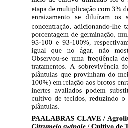
etapa de multiplicação com 3% d
enraizamento se diluíram os
concentração, adicionando-lhe 
porcentagem de germinação, mult
95-100 e 93-100%, respectivame
igual que no ágar, não mostra
Observou-se uma freqüência de
tratamentos. A sobrevivência fo
plântulas que provinham do meio
100%) em relação aos brotos enr
inertes avaliados podem subst
cultivo de tecidos, reduzindo o
plântulas.
PAALABRAS CLAVE / Agrolita 
Citrumelo swingle
/ Cultivo de T