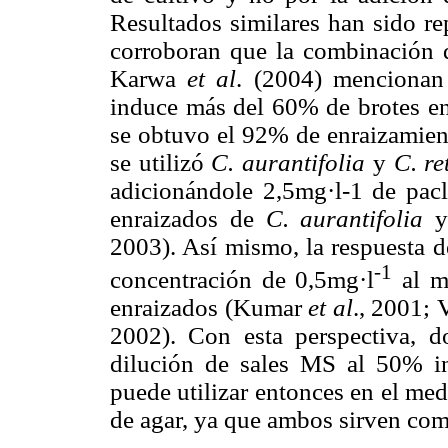
Resultados similares han sido re
corroboran que la combinación 
Karwa
et al
. (2004) menciona
induce más del 60% de brotes e
se obtuvo el 92% de enraizami
se utilizó
C. aurantifolia
y
C. re
adicionándole 2,5mg·l-1 de pacl
enraizados de
C. aurantifolia
y
2003). Así mismo, la respuesta 
-1
concentración de 0,5mg·l
al me
enraizados (Kumar
et al
., 2001;
2002). Con esta perspectiva, 
dilución de sales MS al 50% in
puede utilizar entonces en el medi
de agar, ya que ambos sirven com