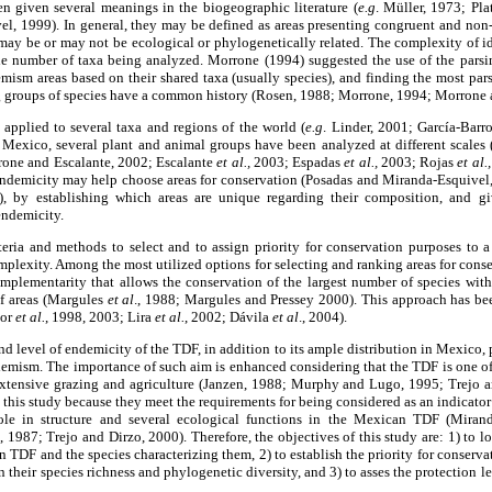
 given several meanings in the biogeographic literature (
e.g
. Müller, 1973; Pl
l, 1999). In general, they may be defined as areas presenting congruent and non-
 may be or may not be ecological or phylogenetically related. The complexity of i
the number of taxa being analyzed. Morrone (1994) suggested the use of the pars
mism areas based on their shared taxa (usually species), and finding the most par
ng groups of species have a common history (Rosen, 1988; Morrone, 1994; Morrone a
pplied to several taxa and regions of the world (
e.g
. Linder, 2001; García-Barr
n Mexico, several plant and animal groups have been analyzed at different scale
one and Escalante, 2002; Escalante
et al.,
2003; Espadas
et al.,
2003; Rojas
et al.,
endemicity may help choose areas for conservation (Posadas and Miranda-Esquivel
), by establishing which areas are unique regarding their composition, and gi
endemicity.
teria and methods to select and to assign priority for conservation purposes to 
plexity. Among the most utilized options for selecting and ranking areas for conse
omplementarity that allows the conservation of the largest number of species with
f areas (Margules
et al
., 1988; Margules and Pressey 2000). This approach has bee
ñor
et al.
, 1998, 2003; Lira
et al.
, 2002; Dávila
et al
., 2004).
and level of endemicity of the TDF, in addition to its ample distribution in Mexico, 
endemism. The importance of such aim is enhanced considering that the TDF is one of
extensive grazing and agriculture (Janzen, 1988; Murphy and Lugo, 1995; Trejo 
 this study because they meet the requirements for being considered as an indicator
role in structure and several ecological functions in the Mexican TDF (Mira
., 1987; Trejo and Dirzo, 2000). Therefore, the objectives of this study are: 1) to 
n TDF and the species characterizing them, 2) to establish the priority for conservat
 their species richness and phylogenetic diversity, and 3) to asses the protection 