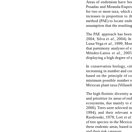
Areas of endemism have been
Posadas and Miranda-Esquive
for two or more taxa, which
increases in proportion to 
method (PAE) to locate ende
assumption that the resulti
The PAE approach has been a
2004; Silva
et al.
, 2004). I
Luna-Vega
et al.,
1999; Morr
that parsimony analyses of 
Méndez-Larios
et al
., 2005
displaying a high degree of 
In conservation biology, cri
increasing in number and com
based on the principle of c
minimum possible number o
Mexican plant taxa (Villase
The high floristic diversity 
and prioritize its areas of 
ecosystems, due mainly to 
2006). Trees were selected in
1994), and their relevant 
Rzedowski, 1978; Lott
et al
of tree species in the Mexica
these endemic areas, based on
and their risk category.