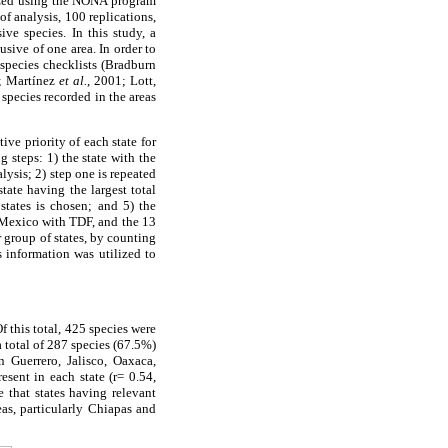
lyzed using the NONA program
 analysis, 100 replications,
ve species. In this study, a
sive of one area. In order to
 species checklists (Bradburn
b; Martínez
et al.
, 2001; Lott,
ecies recorded in the areas
ve priority of each state for
g steps: 1) the state with the
alysis; 2) step one is repeated
tate having the largest total
 states is chosen; and 5) the
f Mexico with TDF, and the 13
 group of states, by counting
 information was utilized to
 this total, 425 species were
a total of 287 species (67.5%)
 Guerrero, Jalisco, Oaxaca,
sent in each state (r= 0.54,
e that states having relevant
eas, particularly Chiapas and