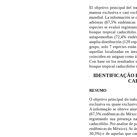
El objetivo principal del tr
manera exclusiva o casi exc
mundial. La información se ob
arbóreas (67,5% endémicas 
especies se evaluó registra
bosque tropical caducifolio
autapomorfias (72,4% endém
amplia distribución (129 esp
grupo, solo 7 especies están
aquellas localizadas en ár
coinciden en asignar como ár
Con base en los resultados s
bosque tropical caducifolio
IDENTIFICAÇÃO 
CA
RESUMO
O objetivo principal do traba
exclusiva ou quase exclusiv
A informação se obteve atrav
(67,5% endêmicas do México)
registrando sua presença n
caducifólio. Por analise de
endêmicas do México). As ár
30,3%) e de aquelas que car