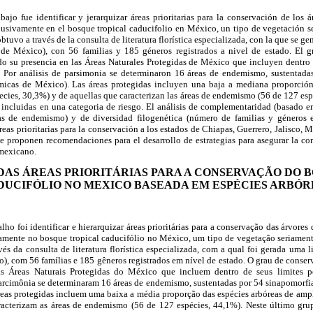
abajo fue identificar y jerarquizar áreas prioritarias para la conservación de los 
lusivamente en el bosque tropical caducifolio en México, un tipo de vegetación 
tuvo a través de la consulta de literatura florística especializada, con la que se ge
de México), con 56 familias y 185 géneros registrados a nivel de estado. El g
ndo su presencia en las Áreas Naturales Protegidas de México que incluyen dentro 
. Por análisis de parsimonia se determinaron 16 áreas de endemismo, sustentad
icas de México). Las áreas protegidas incluyen una baja a mediana proporción 
ecies, 30,3%) y de aquellas que caracterizan las áreas de endemismo (56 de 127 esp
 incluidas en una categoria de riesgo. El análisis de complementaridad (basado e
eas de endemismo) y de diversidad filogenética (número de familias y géneros 
eas prioritarias para la conservación a los estados de Chiapas, Guerrero, Jalisco,
e proponen recomendaciones para el desarrollo de estrategias para asegurar la co
 mexicano.
DAS ÁREAS PRIORITÁRIAS PARA A CONSERVAÇÃO DO 
DUCIFÓLIO NO MEXICO BASEADA EM ESPÉCIES ARBÓR
lho foi identificar e hierarquizar áreas prioritárias para a conservação das árvore
amente no bosque tropical caducifólio no México, um tipo de vegetação seriamen
és da consulta de literatura florística especializada, com a qual foi gerada uma l
, com 56 famílias e 185 gêneros registrados em nível de estado. O grau de conserv
as Áreas Naturais Protegidas do México que incluem dentro de seus limites 
 parcimônia se determinaram 16 áreas de endemismo, sustentadas por 54 sinapomorfi
eas protegidas incluem uma baixa a média proporção das espécies arbóreas de ampla
acterizam as áreas de endemismo (56 de 127 espécies, 44,1%). Neste último gru