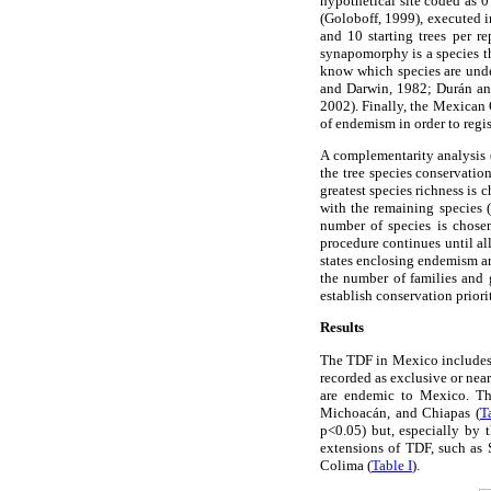
hypothetical site coded as 
(Goloboff, 1999), executed 
and 10 starting trees per r
synapomorphy is a species th
know which species are under
and Darwin, 1982; Durán a
2002). Finally, the Mexica
of endemism in order to regist
A complementarity analysis
the tree species conservation
greatest species richness is c
with the remaining species (
number of species is chosen;
procedure continues until al
states enclosing endemism ar
the number of families and 
establish conservation priorit
Results
The TDF in Mexico includes 1
recorded as exclusive or near
are endemic to Mexico. The
Michoacán, and Chiapas (
T
p<0.05) but, especially by t
extensions of TDF, such as S
Colima (
Table I
).