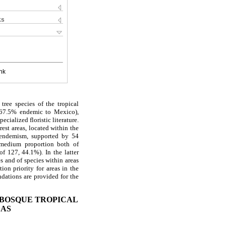
ks
nk
tree species of the tropical
 (67.5% endemic to Mexico),
cialized floristic literature.
rest areas, located within the
f endemism, supported by 54
 medium proportion both of
f 127, 44.1%). In the latter
s and of species within areas
on priority for areas in the
ndations are provided for the
 BOSQUE TROPICAL
EAS