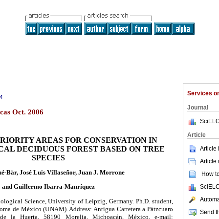
Services 
4
Journal
cas Oct. 2006
SciELO
Article
PRIORITY AREAS FOR CONSERVATION IN
CAL DECIDUOUS FOREST BASED ON TREE
Article
SPECIES
Article
é-Bär, José Luis Villaseñor, Juan J. Morrone
How to 
and Guillermo Ibarra-Manríquez
SciELO
Automat
ological Science, University of Leipzig, Germany. Ph.D. student,
oma de México (UNAM). Address: Antigua Carretera a Pátzcuaro
Send th
de la Huerta. 58190 Morelia, Michoacán, México. e-mail: