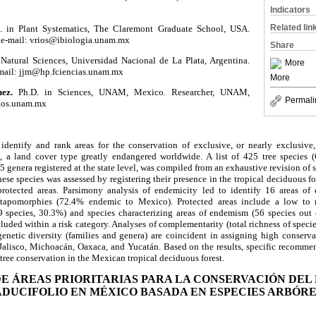
Indicators
Related lin
. in Plant Systematics, The Claremont Graduate School, USA.
e-mail: vrios@ibiologia.unam.mx
Share
 Natural Sciences, Universidad Nacional de La Plata, Argentina.
More
mail: jjm@hp.fciencias.unam.mx
More
ez.
Ph.D. in Sciences, UNAM, Mexico. Researcher, UNAM,
Permali
kos.unam.mx
dentify and rank areas for the conservation of exclusive, or nearly exclusive, 
, a land cover type greatly endangered worldwide. A list of 425 tree species
 genera registered at the state level, was compiled from an exhaustive revision of spe
ese species was assessed by registering their presence in the tropical deciduous fo
protected areas. Parsimony analysis of endemicity led to identify 16 areas o
apomorphies (72.4% endemic to Mexico). Protected areas include a low to
9 species, 30.3%) and species characterizing areas of endemism (56 species out o
cluded within a risk category. Analyses of complementarity (total richness of specie
netic diversity (families and genera) are coincident in assigning high conservati
 Jalisco, Michoacán, Oaxaca, and Yucatán. Based on the results, specific recomme
 tree conservation in the Mexican tropical deciduous forest.
DE ÁREAS PRIORITARIAS PARA LA CONSERVACIÓN DEL
DUCIFOLIO EN MÉXICO BASADA EN ESPECIES ARBÓR