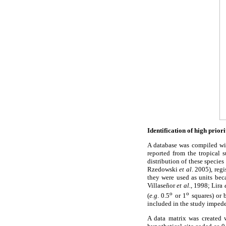
Identification of high prior
A database was compiled wit
reported from the tropical 
distribution of these species
Rzedowski
et al
. 2005), regi
they were used as units bec
Villaseñor
et al.
, 1998; Lira
o
o
(
e.g
. 0.5
or 1
squares) or 
included in the study impede
A data matrix was created 