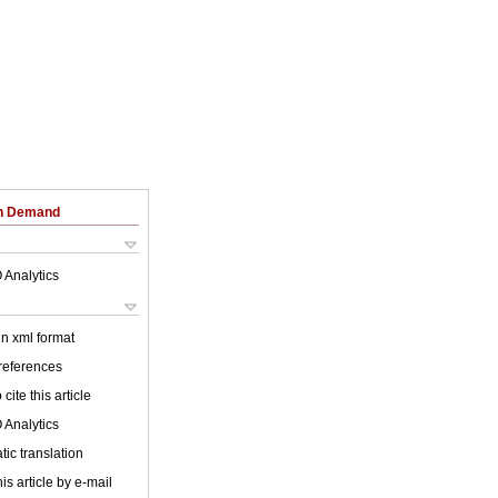
on Demand
 Analytics
 in xml format
 references
cite this article
 Analytics
ic translation
is article by e-mail