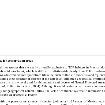
ity for conservation areas
h tree species that are nearly or totally exclusive to TDF habitats in Mexico, du
subdeciduous forest, which is difficult to distinguish clearly from TDF (Rzedow
 was determined from specialized literature, such as floristic checklists and regional
stering their presence or absence at the state level. Although geopolitical entities d
ause this is the level used for delimitation and decrees of Natural Protected Are
et al.
, 2002; Dávila
et al.
, 2004). Although it would be desirable to assign conservati
by biogeographical natural unities, the lack of confident systematic information a
s such an approach at present
with the presence or absence of species (columns) in 25 states of Mexico regis