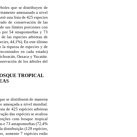
árboles que se distribuyen de
seriamente amenazado a nivel
neró una lista de 425 especies
rado de conservación de las
de sus límites porciones con
as por 54 sinapomorfias y 73
de las especies arbóreas de
ecies, 44,1%). En este último
n la riqueza de especies y de
encontrados en cada estado)
 Michoacán, Oaxaca y Yucatán.
nservación de los árboles del
BOSQUE TROPICAL
EAS
s que se distribuem de maneira
te ameaçada a nível mundial.
ista de 425 espécies arbóreas
ação das espécies se avaliou
porções com bosque tropical
as e 73 autapomorfias (72,4%
 distribuição (129 espécies,
po, somente 7 espécies estão