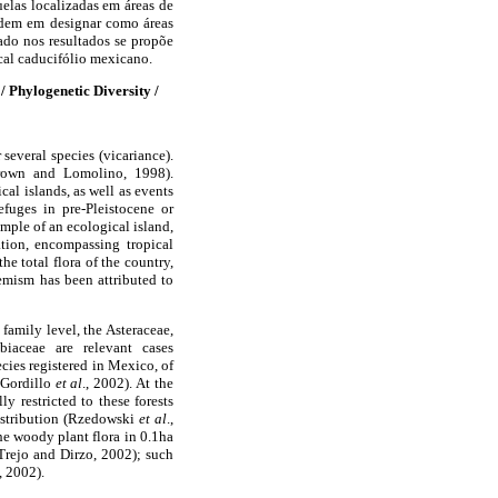
elas localizadas em áreas de
idem em designar como áreas
ado nos resultados se propõe
cal caducifólio mexicano.
Phylogenetic Diversity /
several species (vicariance).
 Brown and Lomolino, 1998).
al islands, as well as events
efuges in pre-Pleistocene or
mple of an ecological island,
ation, encompassing tropical
e total flora of the country,
emism has been attributed to
family level, the Asteraceae,
biaceae are relevant cases
cies registered in Mexico, of
-Gordillo
et al
., 2002). At the
y restricted to these forests
istribution (Rzedowski
et al
.,
the woody plant flora in 0.1ha
 Trejo and Dirzo, 2002); such
, 2002).