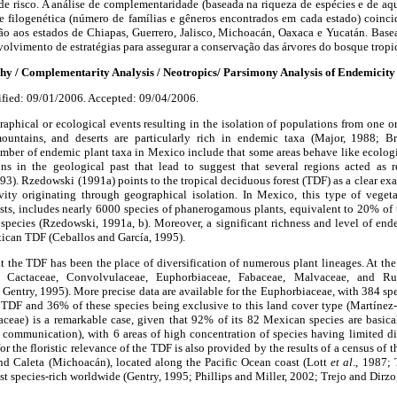
de risco. A análise de complementaridade (baseada na riqueza de espécies e de aqu
e filogenética (número de famílias e gêneros encontrados em cada estado) coinc
ação aos estados de Chiapas, Guerrero, Jalisco, Michoacán, Oaxaca e Yucatán. Base
lvimento de estratégias para assegurar a conservação das árvores do bosque tropi
 Complementarity Analysis / Neotropics/ Parsimony Analysis of Endemicity / 
fied: 09/01/2006. Accepted: 09/04/2006.
aphical or ecological events resulting in the isolation of populations from one or 
mountains, and deserts are particularly rich in endemic taxa (Major, 1988;
mber of endemic plant taxa in Mexico include that some areas behave like ecologic
s in the geological past that lead to suggest that several regions acted as r
93). Rzedowski (1991a) points to the tropical deciduous forest (TDF) as a clear exa
ivity originating through geographical isolation. In Mexico, this type of veget
ts, includes nearly 6000 species of phanerogamous plants, equivalent to 20% of th
pecies (Rzedowski, 1991a, b). Moreover, a significant richness and level of end
xican TDF (Ceballos and García, 1995).
t the TDF has been the place of diversification of numerous plant lineages. At the 
, Cactaceae, Convolvulaceae, Euphorbiaceae, Fabaceae, Malvaceae, and Ru
Gentry, 1995). More precise data are available for the Euphorbiaceae, with 384 spe
 TDF and 36% of these species being exclusive to this land cover type (Martínez
ceae) is a remarkable case, given that 92% of its 82 Mexican species are basicall
communication), with 6 areas of high concentration of species having limited d
r the floristic relevance of the TDF is also provided by the results of a census of 
and Caleta (Michoacán), located along the Pacific Ocean coast (Lott
et al
., 1987;
t species-rich worldwide (Gentry, 1995; Phillips and Miller, 2002; Trejo and Dirzo