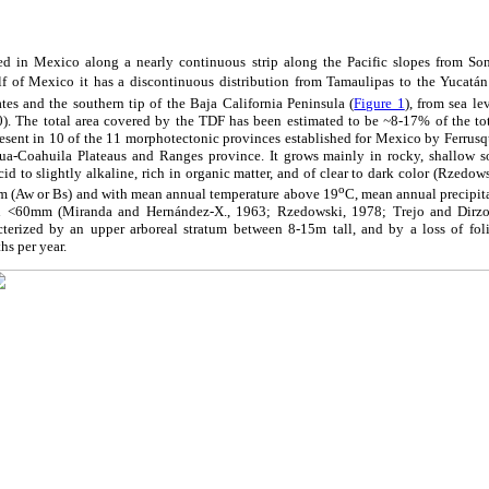
uted in Mexico along a nearly continuous strip along the Pacific slopes from Son
lf of Mexico it has a discontinuous distribution from Tamaulipas to the Yucatán P
tates and the southern tip of the Baja California Peninsula (
Figure 1
), from sea l
). The total area covered by the TDF has been estimated to be
~
8-17% of the to
esent in 10 of the 11 morphotectonic provinces established for Mexico by Ferrusqu
a-Coahuila Plateaus and Ranges province. It grows mainly in rocky, shallow soi
cid to slightly alkaline, rich in organic matter, and of clear to dark color (Rzedow
o
rm (Aw or Bs) and with mean annual temperature above 19
C, mean annual precipi
on <60mm (Miranda and Hernández-X., 1963; Rzedowski, 1978; Trejo and Dirzo,
racterized by an upper arboreal stratum between 8-15m tall, and by a loss of fol
s per year.