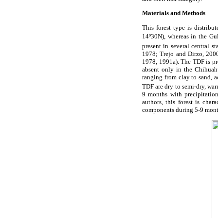
Materials and Methods
This forest type is distrib
14º30N), whereas in the Gu
present in several central s
1978; Trejo and Dirzo, 2000
1978, 1991a). The TDF is pr
absent only in the Chihuahu
ranging from clay to sand, a
TDF are dry to semi-dry, wa
9 months with precipitati
authors, this forest is cha
components during 5-9 month