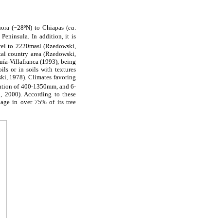
ora (
~
28ºN) to Chiapas (
ca
.
eninsula. In addition, it is
evel to 2220masl (Rzedowski,
tal country area (Rzedowski,
ía-Villafranca (1993), being
ls or in soils with textures
ski, 1978). Climates favoring
tation of 400-1350mm, and 6-
 2000). According to these
iage in over 75% of its tree