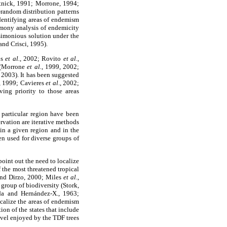
atnick, 1991; Morrone, 1994;
random distribution patterns
dentifying areas of endemism
imony analysis of endemicity
simonious solution under the
nd Crisci, 1995).
os
et al.
, 2002; Rovito
et al
.,
s (Morrone
et al.
, 1999, 2002;
2003). It has been suggested
, 1999; Cavieres
et al
., 2002;
ving priority to those areas
a particular region have been
rvation are iterative methods
in a given region and in the
n used for diverse groups of
point out the need to localize
 the most threatened tropical
and Dirzo, 2000; Miles
et al
.,
 group of biodiversity (Stork,
nda and Hernández-X., 1963;
localize the areas of endemism
ion of the states that include
level enjoyed by the TDF trees