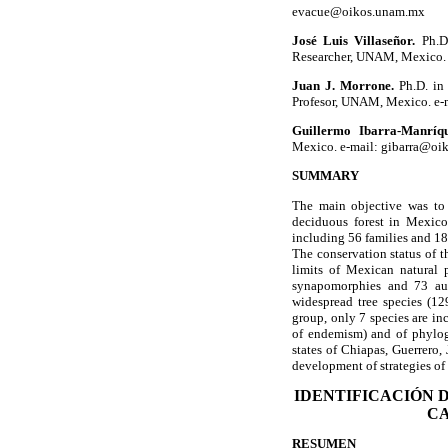
evacue@oikos.unam.mx
José Luis Villaseñor.
Ph.D
Researcher, UNAM, Mexico. 
Juan J. Morrone.
Ph.D. in
Profesor, UNAM, Mexico. e-
Guillermo Ibarra-Manríqu
Mexico. e-mail: gibarra@oi
SUMMARY
The main objective was to i
deciduous forest in Mexico
including 56 families and 185
The conservation status of th
limits of Mexican natural 
synapomorphies and 73 aut
widespread tree species (12
group, only 7 species are in
of endemism) and of phyloge
states of Chiapas, Guerrero,
development of strategies of
IDENTIFICACIÓN 
CA
RESUMEN