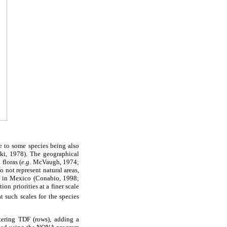
e to some species being also
ski, 1978). The geographical
 floras (
e.g
. McVaugh, 1974;
o not represent natural areas,
as in Mexico (Conabio, 1998;
on priorities at a finer scale
t such scales for the species
tering TDF (rows), adding a