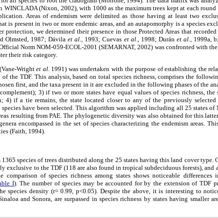
0 for all species to root the cladogram (Morrone, 1994). The data matrix was ana
in WINCLADA (Nixon, 2002), with 1000 as the maximum trees kept at each round of
eplication. Areas of endemism were delimited as those having at least two exclusi
at is present in two or more endemic areas, and an autapomorphy is a species exclu
 protection, we determined their presence in those Protected Areas that recorded
nd Olmsted, 1987; Dávila
et al.
, 1993; Cuevas
et al
., 1998; Durán
et al.
, 1999a, 
n Official Norm NOM-059-ECOL-2001 (SEMARNAT, 2002) was confronted with the sp
er their risk category.
 (Vane-Wright
et al.
1991) was undertaken with the purpose of establishing the relati
 of the TDF. This analysis, based on total species richness, comprises the followin
hosen first, and the taxa present in it are excluded in the following phases of the an
complement); 3) if two or more states have equal values of species richness, the s
 4) if a tie remains, the state located closer to any of the previously selected
l species have been selected. This algorithm was applied including all 25 states o
eas resulting from PAE. The phylogenetic diversity was also obtained for this latter
genera encompassed in the set of species characterizing the endemism areas. This
ies (Faith, 1994).
365 species of trees distributed along the 25 states having this land cover type. Of
ly exclusive to the TDF (118 are also found in tropical subdeciduous forests), and 
 comparison of species richness among states shows noticeable differences in
able I
). The number of species may be accounted for by the extension of TDF pre
he species density (r= 0.99, p<0.05). Despite the above, it is interesting to notic
inaloa and Sonora, are surpassed in species richness by states having smaller ar