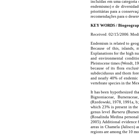
incluídas em uma categoria 
endemismo) e de diversidad
prioritárias para a conserv
recomendações para o desenvo
KEY WORDS / Biogeography /
Received: 02/15/2006. Modi
Endemism is related to geogr
Because of this, islands, 
Explanations for the high nu
and environmental condition
Pleistocene times (Wendt, 19
because of its flora exclus
subdeciduous and thorn fores
and nearly 40% of endemic s
vertebrate species in the Me
It has been hypothesized tha
Bignoniaceae, Burseraceae
(Rzedowski, 1978, 1991a, b; 
which 23% is present in the
genus level
Bursera
(Bursera
(Rosalinda Medina personal 
2005). Additional evidence fo
areas in Chamela (Jalisco) 
regions are among the 10 mos