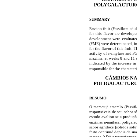
POLYGALACTURO
SUMMARY
Passion fruit (Passiflora edu
for this flavor are develop
development were evaluated
(PME) were determinated, in 
for the flavor of this fruit.
activity of
a
-amylase and PG
maxima, at weeks 8 and 11 AA
indicated by the increase i
responsible for the characteri
CÁMBIOS NA
POLIGALACTURO
RESUMO
O maracujá amarelo (Passifl
responsáveis de seu sabor 
estudo avaliou-se a produç
enzimas
a
-amilasa, poligala
sabor agridoce (sólidos solú
fruto continuó depois de su
semana 9 DA e posteriormen