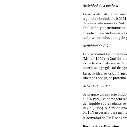
Actividad de
a
-amilasa
La actividad de la
a
-amila
regulador de fosfatos 0,02M 
detenida adicionando 2ml de
ebullición y posteriormente 
absorbancia a 540nm en un 
maltosa liberados por μg de 
Actividad de PG
Esta actividad fue determina
(Miller, 1959). A 2ml de u
extracto enzimático y se dej
mezcla se agregó 1ml de agua
La actividad se calculó me
liberados por µg de proteína
Actividad de PME
Se preparó un extracto crud
al 1% (v/v); se homogeneizó
del líquido sobrenadante se
Atkin (1955). A 3 ml de una
0,016N necesario para manten
la actividad de PME se expre
Resultados y Discusión