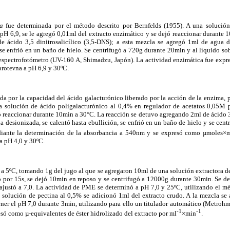
sa
fue determinada por el método descrito por Bernfelds (1955). A una solució
pH 6,9, se le agregó 0,01ml del extracto enzimático y se dejó reaccionar durante 
 ácido 3,5 dinitrosalicílico (3,5-DNS); a esta mezcla se agregó 1ml de agua d
se enfrió en un baño de hielo. Se centrifugó a 720g durante 20min y al líquido so
espectrofotómetro (UV-160 A, Shimadzu, Japón). La actividad enzimática fue ex
proteνna a pH 6,9 y 30ºC.
da por la capacidad del ácido galacturónico liberado por la acción de la enzima, 
na solución de ácido poligalacturónico al 0,4% en regulador de acetatos 0,05M 
ó reaccionar durante 10min a 30°C. La reacción se detuvo agregando 2ml de ácido 3
 desionizada, se calentó hasta ebullición, se enfrió en un baño de hielo y se cen
diante la determinación de la absorbancia a 540nm y se expresó como µmoles×
 a pH 4,0 y 30ºC.
o a 5ºC, tomando 1g del jugo al que se agregaron 10ml de una solución extractora 
 por 15s, se dejó 10min en reposo y se centrifugó a 12000g durante 30min. Se des
 ajustó a 7,0. La actividad de PME se determinó a pH 7,0 y 25ºC, utilizando el 
 solución de pectina al 0,5% se adicionó 1ml del extracto crudo. A la mezcla 
er el pH 7,0 durante 3min, utilizando para ello un titulador automático (Metrohm
-1
-1
só como µ-equivalentes de éster hidrolizado del extracto por ml
×min
.