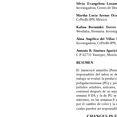
Silvia Evangelista Lozan
Investigadora, Centro de Des
Martha Lucía Arenas Oc
CeProBi-IPN, México.
Kalina Bermúdez Torres.
Westfalia, Alemania. Invest
Alma Angélica del Villar 
Investigadora, CeProBi-IPN,
Antonio R. Jiménez Aparici
C.P. 62731 Yautepec, Morelo
RESUMEN
El maracuyá amarillo (Pass
responsables del sabor se d
trabajo se evaluó la produc
poligalacturonasa (PG) y pe
(sólidos solubles, azúcares
continuó después de su sepa
semana 9 DA y la de PG se 
máximos, en las semanas 8 y
por el cambio de color y la
cuales pueden ser responsabl
CHANGES IN 