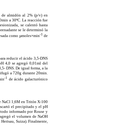
n de almidón al 2% (p/v) en
10min a 30ºC. La reacción fue
esionizada, se calentó hasta
brenadante se le determinó la
-1
presada como µmoles×min
de
para reducir el ácido 3,5-DNS
pH 4,0 se agregó 0,01ml del
,5- DNS. De igual forma, a la
trifugó a 720g durante 20min.
-1
min
de ácido galacturónico
de NaCl 1,6M en Tritón X-100
cartó el precipitado y el pH
método informado por Rouse y
se agregó el volumen de NaOH
 Herisau, Suiza). Finalmente,