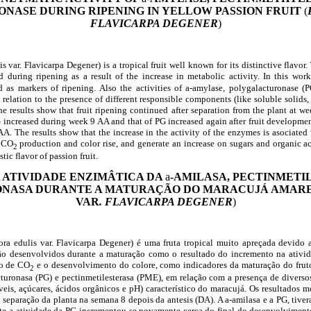
NASE DURING RIPENING IN YELLOW PASSION FRUIT
(
FLAVICARPA DEGENER
)
lis var. Flavicarpa Degener) is a tropical fruit well known for its distinctive flav
ed during ripening as a result of the increase in metabolic activity. In this wor
 as markers of ripening. Also the activities of
a
-amylase, polygalacturonase (P
relation to the presence of different responsible components (like soluble solids,
 The results show that fruit ripening continued after separation from the plant at w
 increased during week 9 AA and that of PG increased again after fruit developme
. The results show that the increase in the activity of the enzymes is asociated w
n CO
production and color rise, and generate an increase on sugars and organic a
2
stic flavor of passion fruit.
 ATIVIDADE ENZIMÂTICA DA
a
-AMILASA, PECTINMETI
NASA DURANTE A MATURAÇÃO DO MARACUJÁ AMAR
VAR
. FLAVICARPA DEGENER
)
ora edulis var. Flavicarpa Degener) é uma fruta tropical muito apreçada devido
são desenvolvidos durante a maturação como o resultado do incremento na ativid
ão de CO
e o desenvolvimento do colore, como indicadores da maturação do frut
2
cturonasa (PG) e pectinmetilesterasa (PME), em relação com a presença de divers
veis, açúcares, ácidos orgânicos e pH) característico do maracujá. Os resultados
a separação da planta na semana 8 depois da antesis (DA). A
a
-amilasa e a PG, tive
te a atividade da PG incrementou-se novamente cerca do final do desenvolvimen