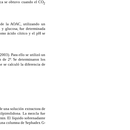
gica se obtuvo cuando el CO
2
2 de la AOAC, utilizando un
a y glucosa, fue determinada
mo ácido cítrico y el pH se
003). Para ello se utilizó un
 de 2º. Se determinaron los
e se calculó la diferencia de
de una solución extractora de
ilpirrolidona. La mezcla fue
in. El líquido sobrenadante
en una columna de Sephadex G-