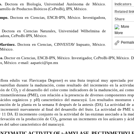
o.
Doctora en Biología, Universidad Autónoma de México.
Indicators
arrollo de Productos Bióticos (CeProBi), IPN, México.
Related lin
ampo.
Doctora en Ciencias, ENCB-IPN, México. Investigadora,
Share
More
Doctora en Ciencias Naturales, Universidad Wilhelmina de
More
igadora, CeProBi-IPN, México.
Permali
Martínez.
Doctora en Ciencias, CINVESTAV Irapuato, México.
 México.
o.
Doctor en Ciencias, ENCB-IPN, México. Investigador, CeProBi-IPN, México. Di
s, México. e-mail: aaparici@ipn.mx
iflora edulis var. Flavicarpa Degener) es una fruta tropical muy apreciada po
esarrollan durante la maduración, como resultado del incremento en la activida
ción de CO
y el desarrollo del color como indicadores de la maduración, así como
2
ctinmetilesterasa (PME), con relación a la presencia de diversos componentes resp
, ácidos orgánicos y pH) característico del maracuyá. Los resultados mostraron
ración de la planta en la semana 8 después de la antesis (DA). La actividad de
a
incrementó nuevamente al final del desarrollo del fruto. La actividad de PME t
 11 DA. El incremento conjunto en la actividad de las enzimas asociado a la madu
 elevación en la producción de CO
, generan un incremento en los azúcares y ácid
2
es del sabor característico del maracuyá.
ENZYMATIC ACTIVITY OF
a
-
AMYLASE, PECTINMETHYL