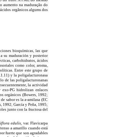
e o aumento na maduração do
 ácidos orgânicos algums dos
aciones bioquímicas, las que
a su maduración y posterior
ticas, carbohidratos, ácidos
nsoriales como color, aroma,
líticas. Entre este grupo de
1.11) y la poligalacturonasa
lo de las poligalacturonanas
onsecuentemente, la actividad
 y exo-PG hidrolizan enlaces
dos orgánicos (Bowers, 1992;
 de sabor es la
a
-amilasa (EC
s, 1992; García y Peña, 1995;
les junto con la fructosa del
iflora edulis,
var. Flavicarpa
ntenso a amarillo cuando está
or fuerte que son agradables