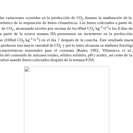
las variaciones ocurridas en la producción de CO
durante la maduración de la 
2
erístico de la respiración de frutos climatéricos. Los frutos colectados a partir 
-1
-1
n de CO
, alcanzando niveles por encima de los 60ml CO
·kg
×l
a los 8 días de
2
2
s a partir de la octava semana DA presentaron un incremento en la producció
-1
-1
imo (100ml CO
·kg
×l
) en el día 7 después de la cosecha. Este resultado mues
2
A producen una mayor cantidad de CO
y por lo tanto alcanzan su madurez fisiológ
2
 características sensoriales para el consumo (Kader, 1992; Villanueva
et al.
n del contenido de azúcares totales, sólidos solubles, pH y acidez, así como de la 
realizó usando frutos colectados después de la semana 8 DA.