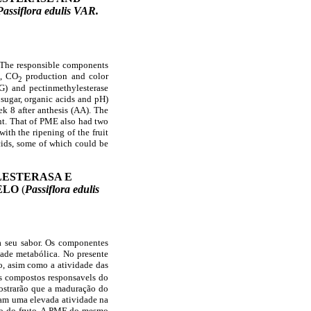
Passiflora edulis VAR.
or. The responsible components
k, CO
production and color
2
G) and pectinmethylesterase
 sugar, organic acids and pH)
eek 8 after anthesis (AA). The
nt. That of PME also had two
ith the ripening of the fruit
cids, some of which could be
LESTERASA E
ELO
(
Passiflora edulis
 a seu sabor. Os componentes
ade metabólica. No presente
o, asim como a atividade das
os compostos responsavels do
 mostrarão que a maduração do
ram uma elevada atividade na
to do fruto. A PME do mesmo