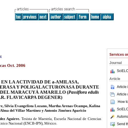
Services 
4
Journal
cas Oct. 2006
SciELO
Article
 EN LA ACTIVIDAD DE
a
-AMILASA,
ERASA Y POLIGALACTURONASA DURANTE
Article
DEL MARACUYÁ AMARILLO (
Passiflora edulis
Article
AR. FLAVICARPA DEGENER)
How to 
e, Silvia Evangelista Lozano, Martha Arenas Ocampo, Kalina
SciELO
Alma del Villar Martínez y Antonio Jiménez Aparicio
Automat
dez Aguirre.
Tesista de Maestría, Escuela Nacional de Ciencias
técnico Nacional (ENCB-IPN), México.
Send th