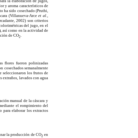
para la elaboración de jugos,
lor y aroma característicos de
uto ha sido cosechado (Pruthi,
áscara (Villanueva-Arce
et al
.,
cadante, 2002) son criterios
olorimétricas del jugo, en el
), así como en la actividad de
ucción de CO
.
2
s flores fueron polinizadas
ueron cosechados semanalmente
e seleccionaron los frutos de
es extraños, lavados con agua
ración manual de la cáscara y
s mediante el rompimiento del
o para elaborar los extractos
inar la producción de CO
en
2