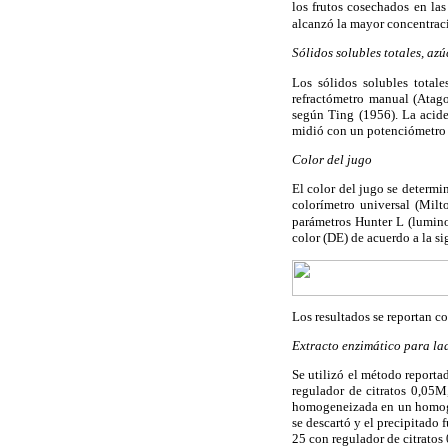
los frutos cosechados en la
alcanzó la mayor concentrac
Sólidos solubles totales, azú
Los sólidos solubles total
refractómetro manual (Atago
según Ting (1956). La acid
midió con un potenciómetro 
Color del jugo
El color del jugo se determi
colorímetro universal (Mil
parámetros Hunter L (luminos
color (
D
E) de acuerdo a la s
Los resultados se reportan c
Extracto enzimático para l
Se utilizó el método report
regulador de citratos 0,
homogeneizada en un homoge
se descartó y el precipitado
25 con regulador de citratos