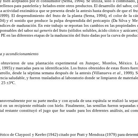
y bien aceptados por el consumidor (Serna, 1994). Se utiliza, solo o combinado, 
 rellenos para pastelería y helados entre otros productos. El desarrollo del sabor, co
la actividad enzimática que se presenta desde la antesis hasta después de que el fr
999). El desprendimiento del fruto de la planta (Serna, 1994), el color de la c
004) y el sonido que produce la pulpa desprendida del pericarpio (Da Silva y Mer
ndices de maduración. En este trabajo se reportan los cambios en las propiedades c
sponsables del sabor
sui generis
del fruto (sólidos solubles, ácido cítrico y azúcares
PE en las diferentes etapas de la maduración del fruto dadas por la curva de prod
ma y acondicionamiento
obtuvieron de una plantación experimental en Jiutepec, Morelos, México. La
, 1995) y marcadas para su identificación. Los frutos obtenidos de estas flores f
arrollo, desde la séptima semana después de la antesis (Villanueva
et al.
, 1999). S
ncia saludable, y fueron trasladados al laboratorio donde se limpiaron de material
 25 ±3ºC.
ransversalmente por su parte media y con ayuda de una espátula se realizó la sepa
có en un recipiente enfriado con hielo. Finalmente, las semillas fueron separada
ial restante constituyó el jugo que fue usado para los diferentes análisis, así com
métrico de Claypool y Keefer (1942) citado por Pratt y Mendoza (1979) para determ