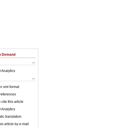
on Demand
 Analytics
 in xml format
 references
cite this article
 Analytics
ic translation
is article by e-mail