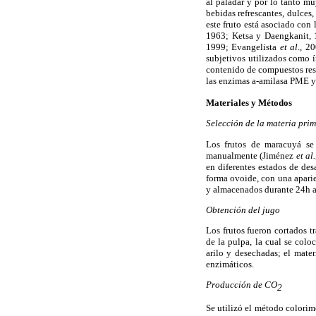
al paladar y por lo tanto mu
bebidas refrescantes, dulces,
este fruto está asociado con 
1963; Ketsa y Daengkanit, 1
1999; Evangelista
et al
., 2
subjetivos utilizados como í
contenido de compuestos re
las enzimas a-amilasa PME y 
Materiales y Métodos
Selección de la materia pri
Los frutos de maracuyá se 
manualmente (Jiménez
et al.
en diferentes estados de des
forma ovoide, con una aparie
y almacenados durante 24h a
Obtención del jugo
Los frutos fueron cortados t
de la pulpa, la cual se colo
arilo y desechadas; el mater
enzimáticos.
Producción de CO
2
Se utilizó el método colori