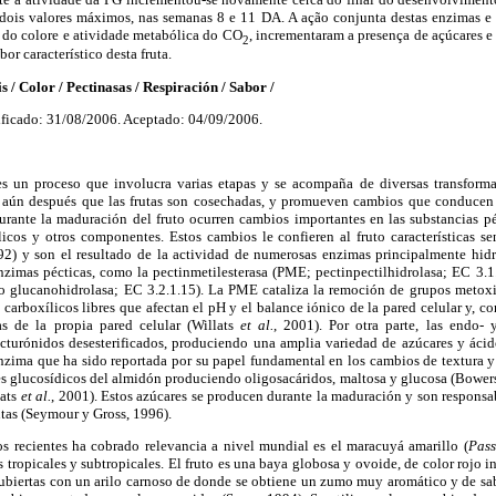
dois valores máximos, nas semanas 8 e 11 DA. A ação conjunta destas enzimas 
 do colore e atividade metabólica do CO
, incrementaram a presença de açúcares e
2
or característico desta fruta.
 Color / Pectinasas / Respiración / Sabor /
ficado: 31/08/2006. Aceptado: 04/09/2006.
 es un proceso que involucra varias etapas y se acompaña de diversas transform
 aún después que las frutas son cosechadas, y promueven cambios que conducen 
urante la maduración del fruto ocurren cambios importantes en las substancias péc
icos y otros componentes. Estos cambios le confieren al fruto características se
92) y son el resultado de la actividad de numerosas enzimas principalmente hidro
nzimas pécticas, como la pectinmetilesterasa (PME; pectinpectilhidrolasa; EC 3.1.
do glucanohidrolasa; EC 3.2.1.15). La PME cataliza la remoción de grupos metoxi
carboxílicos libres que afectan el pH y el balance iónico de la pared celular y, c
as de la propia pared celular (Willats
et al.
, 2001). Por otra parte, las endo-
acturónidos desesterificados, produciendo una amplia variedad de azúcares y áci
nzima que ha sido reportada por su papel fundamental en los cambios de textura y
ces glucosídicos del almidón produciendo oligosacáridos, maltosa y glucosa (Bower
lats
et al.
, 2001). Estos azúcares se producen durante la maduración y son responsab
utas (Seymour y Gross, 1996).
os recientes ha cobrado relevancia a nivel mundial es el maracuyá amarillo (
Pass
s tropicales y subtropicales. El fruto es una baya globosa y ovoide, de color rojo i
cubiertas con un arilo carnoso de donde se obtiene un zumo muy aromático y de sab