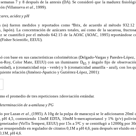
s semanas 7 y 8 después de la antesis (DA). Se consideró que la madurez fisioló
ión (Villanueva
et al.
, 1999).
cares, acidez y pH
es (ss) fueron medidos y reportados como ºBrix, de acuerdo al método 932.1
, Japón). La concentración de azúcares totales, así como de la sacarosa, fructos
ez se cuantificó por el método 642.15 de la AOAC (AOAC, 1995) reportándose co
(Fisher Scientific, EEUU).
nó con base en sus características colorimétricas (Delgado-Vargas y Paredes-López, 2
ton-Roy, Color Mate, EEUU) con un iluminante D
y ángulo fijo de observación
65
idad), a (cromaticidad roja - verde) y b (cromaticidad amarilla - azul), con los qu
iguiente relación (Jiménez-Aparicio y Gutiérrez-López, 2001):
omo el promedio de tres repeticiones ±desviación estándar.
adeterminación de
a
-amilasa y PG
ado por Lazan
et al.
, (1995). A 10g de la pulpa de maracuyá se le adicionaron 20ml 
05M, pH 4,5, conteniendo 13mM EDTA, 10mM
b
-mercaptoetanol y 1% (p/v) polivin
neizador (VirTis Tempest, EEUU) por 15s a 5ºC y se centrifugó a 12000g por 30m
 fue resuspendido en regulador de citratos 0,1M a pH 4,6, para después ser eluido 
 0,1M, pH 4,6.