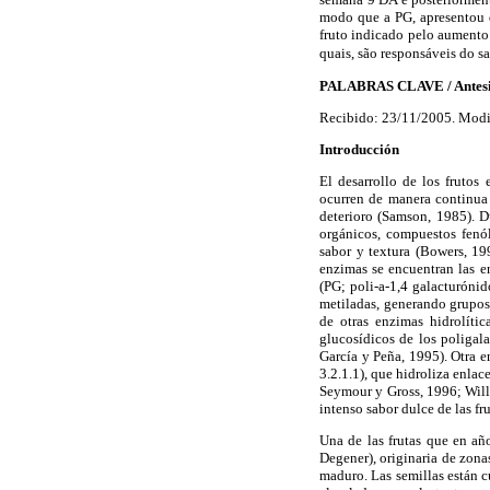
modo que a PG, apresentou 
fruto indicado pelo aumento
quais, são responsáveis do sab
PALABRAS CLAVE / Antesis /
Recibido: 23/11/2005. Modi
Introducción
El desarrollo de los frutos
ocurren de manera continua
deterioro (Samson, 1985). D
orgánicos, compuestos fenól
sabor y textura (Bowers, 19
enzimas se encuentran las e
(PG; poli-
a
-1,4 galacturóni
metiladas, generando grupos 
de otras enzimas hidrolític
glucosídicos de los poligal
García y Peña, 1995). Otra e
3.2.1.1), que hidroliza enla
Seymour y Gross, 1996; Wil
intenso sabor dulce de las fr
Una de las frutas que en añ
Degener), originaria de zona
maduro. Las semillas están 