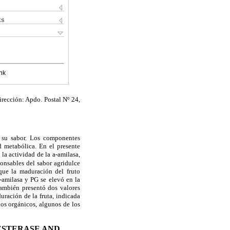
ks
nk
rección: Apdo. Postal Nº 24,
r su sabor. Los componentes
d metabólica. En el presente
 la actividad de la
a
-amilasa,
onsables del sabor agridulce
 que la maduración del fruto
-amilasa y PG se elevó en la
ambién presentó dos valores
ración de la fruta, indicada
os orgánicos, algunos de los
ESTERASE AND