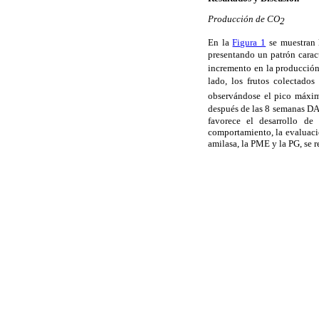
Producción de CO
2
En la
Figura 1
se muestran 
presentando un patrón caract
incremento en la producció
lado, los frutos colectado
observándose el pico máx
después de las 8 semanas D
favorece el desarrollo de
comportamiento, la evaluació
amilasa, la PME y la PG, se 