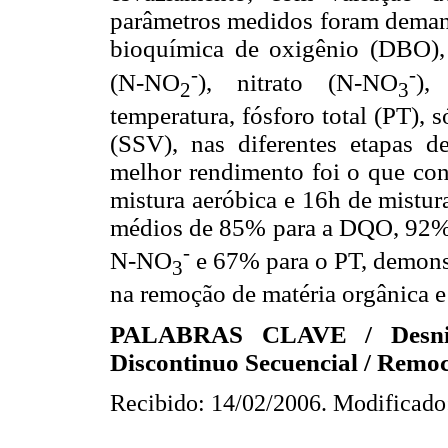
parâmetros medidos foram dema
bioquímica de oxigênio (DBO), n
-
-
(N-NO
), nitrato (N-NO
),
2
3
temperatura, fósforo total (PT), 
(SSV), nas diferentes etapas d
melhor rendimento foi o que con
mistura aeróbica e 16h de mistur
médios de 85% para a DQO, 92%
-
N-NO
e 67% para o PT, demons
3
na remoção de matéria orgânica e 
PALABRAS CLAVE / Desnitrif
Discontinuo Secuencial / Remoc
Recibido: 14/02/2006. Modificado