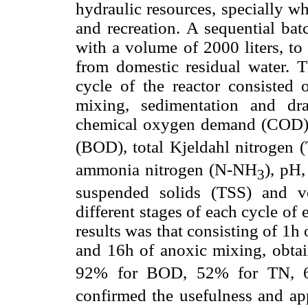
hydraulic resources, specially wh
and recreation. A sequential bat
with a volume of 2000 liters, to
from domestic residual water. T
cycle of the reactor consisted o
mixing, sedimentation and dr
chemical oxygen demand (COD)
(BOD), total Kjeldahl nitrogen 
ammonia nitrogen (N-NH
), pH,
3
suspended solids (TSS) and vo
different stages of each cycle of
results was that consisting of 1h
and 16h of anoxic mixing, obta
92% for BOD, 52% for TN,
confirmed the usefulness and app