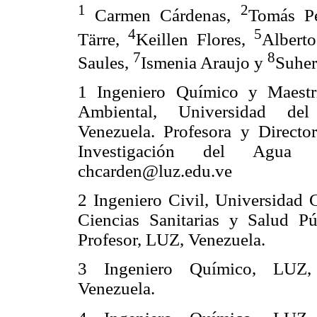
1
2
Carmen Cárdenas,
Tomás P
4
5
Tärre,
Keillen Flores,
Alberto
7
8
Saules,
Ismenia Araujo y
Suher
1 Ingeniero Químico y Maestrí
Ambiental, Universidad de
Venezuela. Profesora y Directo
Investigación del Agua 
chcarden@luz.edu.ve
2 Ingeniero Civil, Universidad 
Ciencias Sanitarias y Salud P
Profesor, LUZ, Venezuela.
3 Ingeniero Químico, LUZ, 
Venezuela.