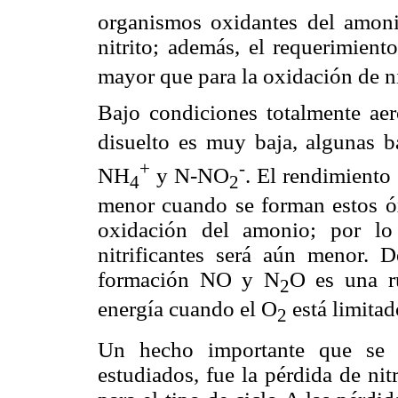
organismos oxidantes del amoni
nitrito; además, el requerimient
mayor que para la oxidación de ni
Bajo condiciones totalmente ae
disuelto es muy baja, algunas 
+
-
NH
y N-NO
. El rendimiento 
4
2
menor cuando se forman estos óx
oxidación del amonio; por lo 
nitrificantes será aún menor. 
formación NO y N
O es una r
2
energía cuando el O
está limitad
2
Un hecho importante que se o
estudiados, fue la pérdida de nit