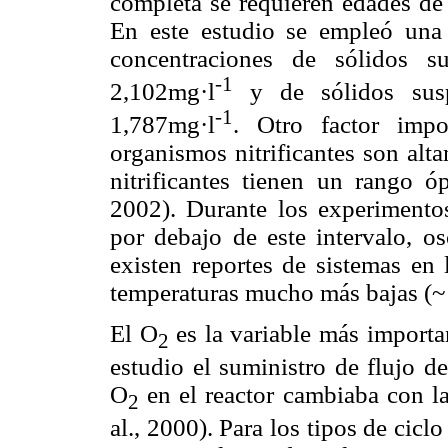
completa se requieren edades de
En este estudio se empleó una
concentraciones de sólidos s
-1
2,102mg·l
y de sólidos susp
-1
1,787mg·l
. Otro factor impo
organismos nitrificantes son alt
nitrificantes tienen un rango ó
2002). Durante los experimento
por debajo de este intervalo, o
existen reportes de sistemas en 
temperaturas mucho más bajas (~1
El O
es la variable más importan
2
estudio el suministro de flujo d
O
en el reactor cambiaba con l
2
al., 2000). Para los tipos de cicl