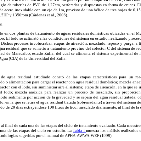
reglo de tuberías de PVC de 1,27cm, perforadas y dispuestas en forma de cruces. 
de acero inoxidable con un eje de 1m, provisto de una hélice de tres hojas de 0,1
,5HP y 1350rpm (Cárdenas et al., 2006).
al
ido en dos plantas de tratamiento de aguas residuales domésticas ubicadas en el M
bo. El lodo se aclimató a las condiciones del sistema en estudio, realizando proceso
 Dichos procesos involucraban etapas de aireación, mezclado, reposo y purga, a fin
gua residual que se sometió a tratamiento provino del colector C del sistema de re
dad de Maracaibo, estado Zulia, del cual se alimenta el sistema experimental de 
Agua (CIA) de la Universidad del Zulia.
de agua residual estudiado constó de las etapas características para un rea
do o alimentación para cargar el reactor con agua residual doméstica; mezcla anaer
eactor con el lodo, sin suministrar aire al sistema; etapa de aireación, en la que se i
l lodo; mezcla anóxica para realizar un proceso de mezclado, sin proporciona
 lodo sedimenta por acción de la gravedad y se separa del agua residual tratada, 
do,
en la que se retira el agua residual tratada (sobrenadante) a través del sistema d
do de 20 días extrayéndose 100 litros de licor mezclado diariamente, al final de la
al final de cada una de las etapas del ciclo de tratamiento evaluado. Cada muestreo
 una de las etapas del ciclo en estudio. La
Tabla I
muestra los análisis realizados 
metodologías sugeridas por el manual de APHA-AWWA-WEF (1999).