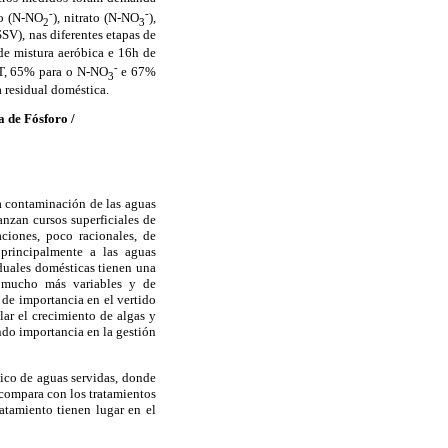
-
-
to (N-NO
), nitrato (N-NO
),
2
3
SSV), nas diferentes etapas de
de mistura aeróbica e 16h de
-
T, 65% para o N-NO
e 67%
3
 residual doméstica.
 de Fósforo /
La contaminación de las aguas
anzan cursos superficiales de
aciones, poco racionales, de
 principalmente a las aguas
iduales domésticas tienen una
n mucho más variables y de
 de importancia en el vertido
lar el crecimiento de algas y
ando importancia en la gestión
gico de aguas servidas, donde
 compara con los tratamientos
atamiento tienen lugar en el