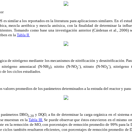
tor
 es similar a los reportados en la literatura para aplicaciones similares. En el estu
bica, mezcla aeróbica y mezcla anóxica, con la finalidad de determinar la influe
rientes. Tomando como base una investigación anterior (Cárdenas et al., 2006) se
riben en la
Tabla II.
gica de nitrógeno mediante los mecanismos de nitrificación y desnitrificación. Para
-
-
s nitrógeno amoniacal (N-NH
), nitrito (N-NO
), nitrato (N-NO
), nitrógeno
3
2
3
 de los ciclos estudiados.
os valores promedios de los parámetros determinados a la entrada del reactor y para
s parámetros DBO
y DQO, a fin de determinar la carga orgánica en el sistema en
5-20
 se muestran en la
Tabla III.
Se puede observar que éstos estuvieron en el mismo orde
iente en la remoción de MO, con porcentajes de remoción promedio de 99% para la
 de ciclos también resultaron eficientes, con porcentajes de remoción promedio de