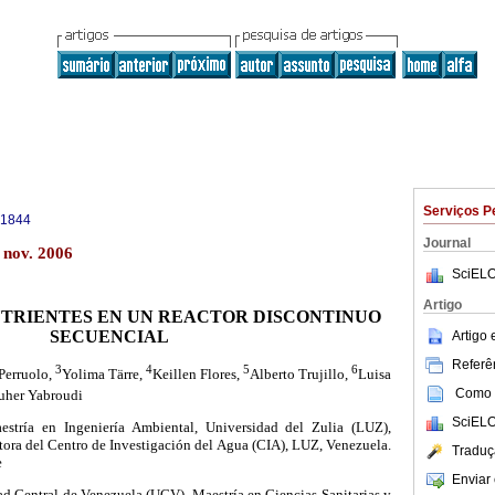
Serviços P
-1844
Journal
 nov. 2006
SciELO
Artigo
TRIENTES EN UN REACTOR DISCONTINUO
SECUENCIAL
Artigo
Referên
3
4
5
6
Perruolo,
Yolima Tärre,
Keillen Flores,
Alberto Trujillo,
Luisa
Como c
uher Yabroudi
SciELO
stría en Ingeniería Ambiental, Universidad del Zulia (LUZ),
tora del Centro de Investigación del Agua (CIA), LUZ, Venezuela.
Traduç
e
Enviar 
ad Central de Venezuela (UCV). Maestría en Ciencias Sanitarias y