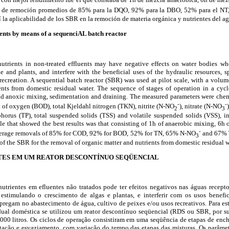
s de remoción promedios de 85% para la DQO, 92% para la DBO, 52% para el NT
í la aplicabilidad de los SBR en la remoción de materia orgánica y nutrientes del a
ents by means of a sequenciAL batch reactor
utrients in non-treated effluents may have negative effects on water bodies wh
e and plants, and interfere with the beneficial uses of the hydraulic resources, 
 recreation. A sequential batch reactor (SBR) was used at pilot scale, with a volume
ents from domestic residual water. The sequence of stages of operation in a cycle
 and anoxic mixing, sedimentation and draining. The measured parameters were c
-
-
f oxygen (BOD), total Kjeldahl nitrogen (TKN), nitrite (N-NO
), nitrate (N-NO
2
3
horus (TP), total suspended solids (TSS) and volatile suspended solids (VSS), in
le that showed the best results was that consisting of 1h of anaerobic mixing, 6h
-
verage removals of 85% for COD, 92% for BOD, 52% for TN, 65% N-NO
and 67% T
3
 of the SBR for the removal of organic matter and nutrients from domestic residual 
ES EM UM REATOR DESCONTÍNUO SEQÜENCIAL
utrientes em efluentes não tratados pode ter efeitos negativos nas águas receptor
 estimulando o crescimento de algas e plantas, e interferir com os usos benefic
regam no abastecimento de água, cultivo de peixes e/ou usos recreativos. Para es
dual doméstica se utilizou um reator descontínuo seqüencial (RDS ou SBR, por sua
00 litros. Os ciclos de operação consistiram em uma seqüência de etapas de ench
ntação e esvaziamento, com variação do tempo das etapas das misturas. Os parâm