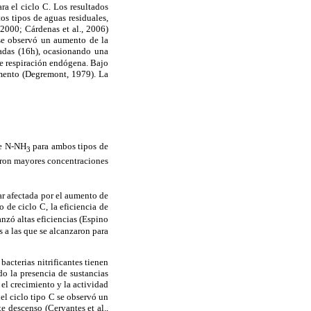
a el ciclo C. Los resultados
os tipos de aguas residuales,
 2000; Cárdenas et al., 2006)
, se observó un aumento de la
gadas (16h), ocasionando una
de respiración endógena. Bajo
imento (Degremont, 1979). La
de N-NH
para ambos tipos de
3
traron mayores concentraciones
tar afectada por el aumento de
 de ciclo C, la eficiencia de
anzó altas eficiencias (Espino
s a las que se alcanzaron para
bacterias nitrificantes tienen
o la presencia de sustancias
el crecimiento y la actividad
del ciclo tipo C se observó un
e descenso (Cervantes et al.,