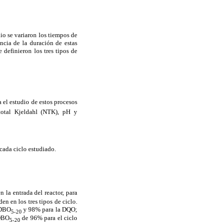
dio se variaron los tiempos de
ncia de la duración de estas
 definieron los tres tipos de
 el estudio de estos procesos
 total Kjeldahl (NTK), pH y
 cada ciclo estudiado.
 la entrada del reactor, para
n en los tres tipos de ciclo.
 DBO
y 98% para la DQO;
5-20
 DBO
de 96% para el ciclo
5-20