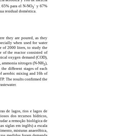
-
, 65% para el N-NO
y 67%
3
gua residual doméstica.
ere they are poured, as they
specially when used for water
 of 2000 liters, to study the
 of the reactor consisted of
hemical oxygen demand (COD),
), ammonia nitrogen (N-NH
),
3
 the different stages of each
 of aerobic mixing and 16h of
P. The results confirmed the
wastewater.
as de lagos, rios e lagos de
iosos dos recursos hídricos,
tudar a remoção biológica de
s siglas em inglês) a escala
imento, misturas anaeróbica,
etros medidos foram demanda