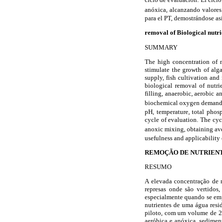
anóxica, alcanzando valore
para el PT, demostrándose as
removal of Biological nutri
SUMMARY
The high concentration of n
stimulate the growth of alga
supply, fish cultivation and
biological removal of nutri
filling, anaerobic, aerobic
biochemical oxygen demand o
pH, temperature, total phosp
cycle of evaluation. The cyc
anoxic mixing, obtaining a
usefulness and applicability
REMOÇÃO DE NUTRIENT
RESUMO
A elevada concentração de n
represas onde são vertidos,
especialmente quando se emp
nutrientes de uma água resi
piloto, com um volume de 20
aeróbica e anóxica, sedime