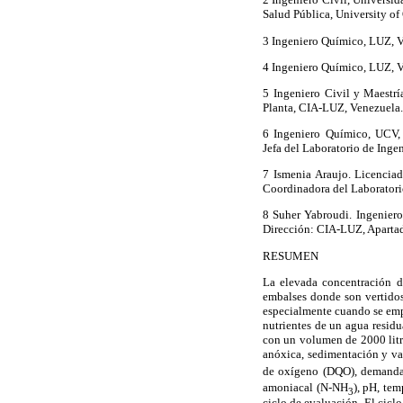
Salud Pública, University o
3 Ingeniero Químico, LUZ, V
4 Ingeniero Químico, LUZ, V
5
Ingeniero Civil y Maestrí
Planta, CIA-LUZ, Venezuela.
6 Ingeniero Químico, UCV, 
Jefa del Laboratorio de Ing
7 Ismenia Araujo. Licencia
Coordinadora del Laborator
8 Suher Yabroudi.
Ingeniero
Dirección: CIA-LUZ, Aparta
RESUMEN
La elevada concentración de
embalses donde son vertidos,
especialmente cuando se empl
nutrientes de un agua residu
con un volumen de 2000 litro
anóxica, sedimentación y va
de oxígeno (DQO), demanda 
amoniacal (N-NH
), pH, tem
3
ciclo de evaluación. El cicl