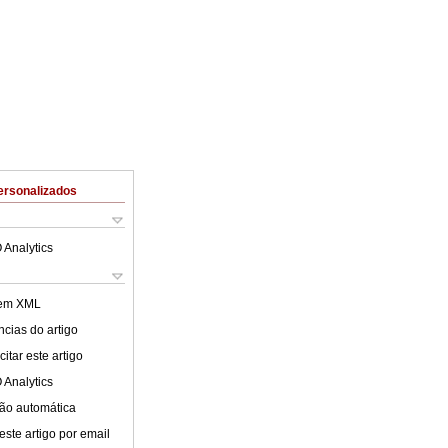
ersonalizados
 Analytics
 em XML
cias do artigo
itar este artigo
 Analytics
ão automática
este artigo por email