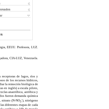
s
cionados
ar
nk
rgia, EEUU. Profesora, LUZ.
igadora, CIA-LUZ, Venezuela.
 receptoras de lagos, ríos y
sos de los recursos hídricos,
diar la remoción biológica de
s en inglés) a escala piloto,
ezclas anaeróbica, aeróbica y
didos fueron demanda química
-
), nitrato (N-NO
), nitrógeno
3
 las diferentes etapas de cada
zcla aeróbica y 16h de mezcla