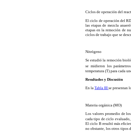
Ciclos de operación del reac
El ciclo de operación del RDS
las etapas de mezcla anaeró
etapas en la remoción de nut
ciclos de trabajo que se desc
Nitrógeno
Se estudió la remoción bioló
se midieron los parámetro
temperatura (T) para cada uno
Resultados y Discusión
En la
Tabla III
se presentan l
Materia orgánica (MO)
Los valores promedio de lo
cada tipo de ciclo evaluado,
El ciclo B resultó más efic
no obstante, los otros tipos