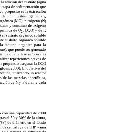
la adición del sustrato (agua
ad; etapa de sedimentación que
yo propósito es la extracción
ro de compuestos orgánicos y,
orgánica (MO), nitrógeno (N)
ganismos y consumo de oxígeno
química de O
; DQO) y de P,
2
 el sustrato orgánico soluble
te sustrato orgánico soluble
la materia orgánica para la
geno), que puede ser generado
nifica que la fase aeróbica es
alizar repeticiones breves de
han propuesto asegurar la DQO
oglous, 2000). El objetivo del
éstica, utilizando un reactor
as de las mezclas anaeróbica,
inación de N y P durante cada
tro con una capacidad de 2000
stas al 50 y 30% de la altura,
(½'') de diámetro en el fondo
omba centrífuga de 1HP y una
 a un sistema de difusión de