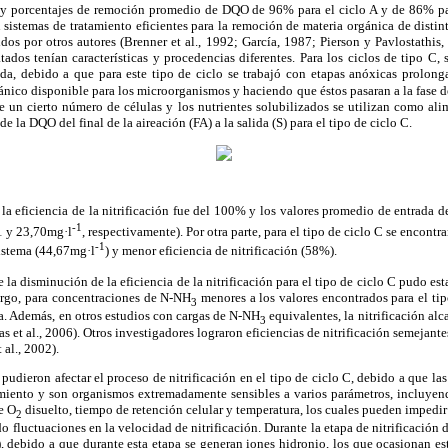
 y porcentajes de remoción promedio de DQO de 96% para el ciclo A y de 86% par
istemas de tratamiento eficientes para la remoción de materia orgánica de distint
idos por otros autores (Brenner et al., 1992; García, 1987; Pierson y Pavlostathis,
tados tenían características y procedencias diferentes. Para los ciclos de tipo C
ida, debido a que para este tipo de ciclo se trabajó con etapas anóxicas prolon
ánico disponible para los microorganismos y haciendo que éstos pasaran a la fase 
ye un cierto número de células y los nutrientes solubilizados se utilizan como al
 la DQO del final de la aireación (FA) a la salida (S) para el tipo de ciclo C.
B la eficiencia de la nitrificación fue del 100% y los valores promedio de entrada 
-1
91 y 23,70mg·l
, respectivamente). Por otra parte, para el tipo de ciclo C se encon
-1
sistema (44,67mg·l
) y menor eficiencia de nitrificación (58%).
 la disminución de la eficiencia de la nitrificación para el tipo de ciclo C pudo es
argo, para concentraciones de N-NH
menores a los valores encontrados para el tipo
3
ja. Además, en otros estudios con cargas de N-NH
equivalentes, la nitrificación alc
3
et al., 2006). Otros investigadores lograron eficiencias de nitrificación semejante
 al., 2002).
udieron afectar el proceso de nitrificación en el tipo de ciclo C, debido a que las 
miento y son organismos extremadamente sensibles a varios parámetros, incluyend
e O
disuelto, tiempo de retención celular y temperatura, los cuales pueden impedir 
2
 fluctuaciones en la velocidad de nitrificación. Durante la etapa de nitrificación 
), debido a que durante esta etapa se generan iones hidronio, los que ocasionan est