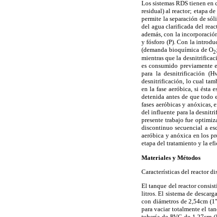
Los sistemas RDS tienen en c
residual) al reactor; etapa d
permite la separación de sól
del agua clarificada del rea
además, con la incorporació
y fósforo (P). Con la introd
(demanda bioquímica de O
2
mientras que la desnitrifica
es consumido previamente en
para la desnitrificación (
desnitrificación, lo cual ta
en la fase aeróbica, si ésta 
detenida antes de que todo e
fases aeróbicas y anóxicas, 
del influente para la desnitr
presente trabajo fue optimiz
discontinuo secuencial a esc
aeróbica y anóxica en los pr
etapa del tratamiento y la ef
Materiales y Métodos
Características del reactor d
El tanque del reactor consis
litros. El sistema de descarg
con diámetros de 2,54cm (1''
para vaciar totalmente el t
tubería de PVC de 1,27cm (½