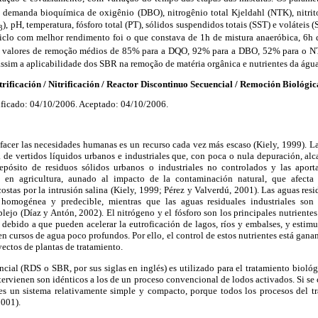
 demanda bioquímica de oxigênio (DBO), nitrogênio total Kjeldahl (NTK), nitri
), pH, temperatura, fósforo total (PT), sólidos suspendidos totais (SST) e voláteis (
3
ciclo com melhor rendimento foi o que constava de 1h de mistura anaeróbica, 6h 
o valores de remoção médios de 85% para a DQO, 92% para a DBO, 52% para o N
ssim a aplicabilidade dos SBR na remoção de matéria orgânica e nutrientes da água
icación / Nitrificación / Reactor Discontinuo Secuencial / Remoción Biológica
ficado: 04/10/2006. Aceptado: 04/10/2006.
sfacer las necesidades humanas es un recurso cada vez más escaso (Kiely, 1999). 
a de vertidos líquidos urbanos e industriales que, con poca o nula depuración, alc
epósito de residuos sólidos urbanos o industriales no controlados y las aport
rios en agricultura, aunado al impacto de la contaminación natural, que afecta
costas por la intrusión salina (Kiely, 1999; Pérez y Valverdú, 2001). Las aguas res
 homogénea y predecible, mientras que las aguas residuales industriales so
jo (Díaz y Antón, 2002). El nitrógeno y el fósforo son los principales nutrientes
, debido a que pueden acelerar la eutroficación de lagos, ríos y embalses, y estimu
en cursos de agua poco profundos. Por ello, el control de estos nutrientes está gan
yectos de plantas de tratamiento.
ncial (RDS o SBR, por sus siglas en inglés) es utilizado para el tratamiento bioló
ntervienen son idénticos a los de un proceso convencional de lodos activados. Si se
es un sistema relativamente simple y compacto, porque todos los procesos del tr
2001).