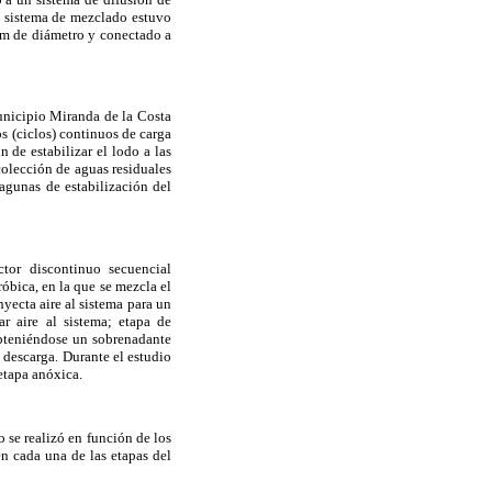
El sistema de mezclado estuvo
5m de diámetro y conectado a
unicipio Miranda de la Costa
s (ciclos) continuos de carga
 de estabilizar el lodo a las
colección de aguas residuales
lagunas de estabilización del
ctor discontinuo secuencial
óbica, en la que se mezcla el
nyecta aire al sistema para un
r aire al sistema; etapa de
obteniéndose un sobrenadante
e descarga. Durante el estudio
 etapa anóxica.
 se realizó en función de los
en cada una de las etapas del