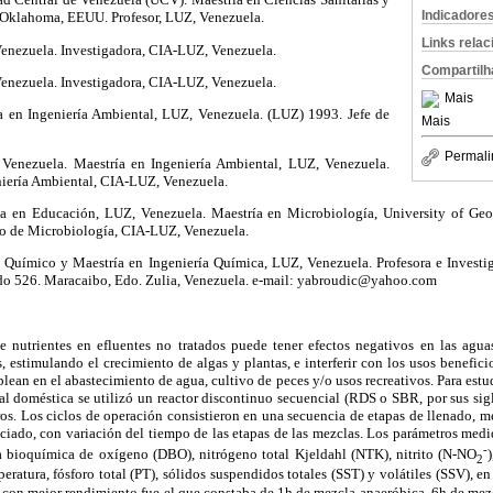
Indicadore
f Oklahoma, EEUU. Profesor, LUZ, Venezuela.
Links rela
enezuela. Investigadora, CIA-LUZ, Venezuela.
Compartilh
enezuela. Investigadora, CIA-LUZ, Venezuela.
Mais
a en Ingeniería Ambiental, LUZ, Venezuela. (LUZ) 1993. Jefe de
Mais
Permali
Venezuela. Maestría en Ingeniería Ambiental, LUZ, Venezuela.
eniería Ambiental, CIA-LUZ, Venezuela.
da en Educación, LUZ, Venezuela. Maestría en Microbiología, University of Geo
io de Microbiología, CIA-LUZ, Venezuela.
 Químico y Maestría en Ingeniería Química, LUZ, Venezuela. Profesora e Invest
do 526. Maracaibo, Edo. Zulia, Venezuela. e-mail: yabroudic@yahoo.com
 nutrientes en efluentes no tratados puede tener efectos negativos en las aguas
 estimulando el crecimiento de algas y plantas, e interferir con los usos beneficio
ean en el abastecimiento de agua, cultivo de peces y/o usos recreativos. Para estu
al doméstica se utilizó un reactor discontinuo secuencial (RDS o SBR, por sus sigla
s. Los ciclos de operación consistieron en una secuencia de etapas de llenado, m
ciado, con variación del tiempo de las etapas de las mezclas. Los parámetros me
-
bioquímica de oxígeno (DBO), nitrógeno total Kjeldahl (NTK), nitrito (N-NO
2
peratura, fósforo total (PT), sólidos suspendidos totales (SST) y volátiles (SSV), en
o con mejor rendimiento fue el que constaba de 1h de mezcla anaeróbica, 6h de me