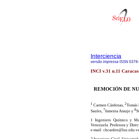
Interciencia
versão impressa
ISSN
0378
INCI v.31 n.11 Caracas
REMOCIÓN DE NU
1
2
Carmen Cárdenas,
Tomás 
7
8
Saules,
Ismenia Araujo y
S
1 Ingeniero Químico y Mae
Venezuela. Profesora y Direc
e-mail: chcarden@luz.edu.v
2 Ingeniero Civil, Universid