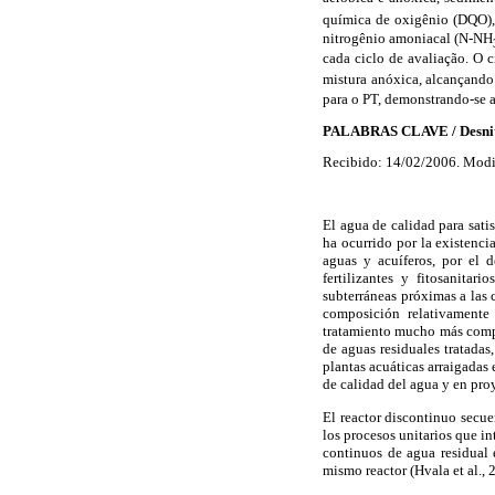
química de oxigênio (DQO),
nitrogênio amoniacal (N-NH
cada ciclo de avaliação. O 
mistura anóxica, alcançand
para o PT, demonstrando-se a
PALABRAS CLAVE / Desnitrif
Recibido: 14/02/2006. Modi
El agua de calidad para sati
ha ocurrido por la existenci
aguas y acuíferos, por el d
fertilizantes y fitosanita
subterráneas próximas a las 
composición relativamente
tratamiento mucho más comple
de aguas residuales tratadas
plantas acuáticas arraigadas 
de calidad del agua y en pro
El reactor discontinuo secue
los procesos unitarios que i
continuos de agua residual 
mismo reactor (Hvala et al., 