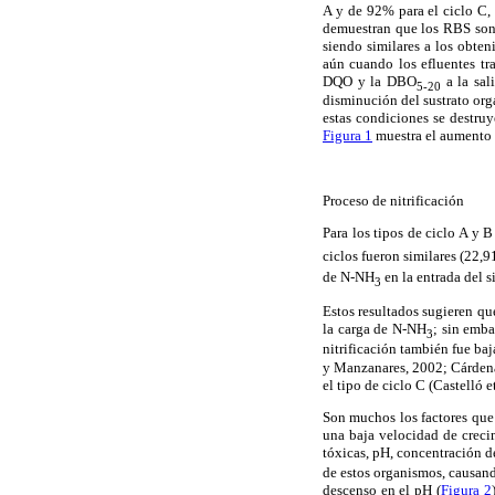
A y de 92% para el ciclo C,
demuestran que los RBS son s
siendo similares a los obten
aún cuando los efluentes tra
DQO y la DBO
a la sal
5-20
disminución del sustrato org
estas condiciones se destru
Figura 1
muestra el aumento de
Proceso de nitrificación
Para los tipos de ciclo A y 
ciclos fueron similares (22,
de N-NH
en la entrada del 
3
Estos resultados sugieren que
la carga de N-NH
; sin emb
3
nitrificación también fue ba
y Manzanares, 2002; Cárdenas 
el tipo de ciclo C (Castelló et
Son muchos los factores que p
una baja velocidad de creci
tóxicas, pH, concentración d
de estos organismos, causando
descenso en el pH (
Figura 2