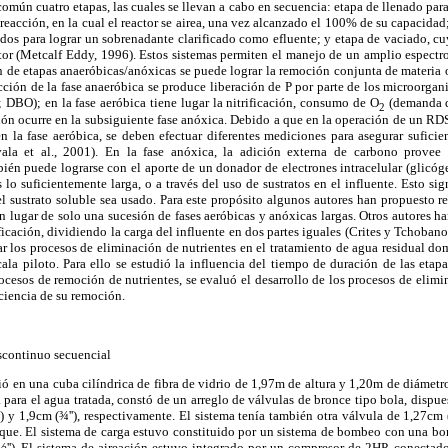
omún cuatro etapas, las cuales se llevan a cabo en secuencia: etapa de llenado para 
e reacción, en la cual el reactor se airea, una vez alcanzado el 100% de su capacid
idos para lograr un sobrenadante clarificado como efluente; y etapa de vaciado, cu
ctor (Metcalf Eddy, 1996). Estos sistemas permiten el manejo de un amplio espect
n de etapas anaeróbicas/anóxicas se puede lograr la remoción conjunta de materia 
ucción de la fase anaeróbica se produce liberación de P por parte de los microor
; DBO); en la fase aeróbica tiene lugar la nitrificación, consumo de O
(demanda 
2
ción ocurre en la subsiguiente fase anóxica. Debido a que en la operación de un RDS
 la fase aeróbica, se deben efectuar diferentes mediciones para asegurar suficien
Hvala et al., 2001). En la fase anóxica, la adición externa de carbono provee 
mbién puede lograrse con el aporte de un donador de electrones intracelular (glicó
es lo suficientemente larga, o a través del uso de sustratos en el influente. Esto sig
l sustrato soluble sea usado. Para este propósito algunos autores han propuesto re
en lugar de solo una sucesión de fases aeróbicas y anóxicas largas. Otros autores 
ificación, dividiendo la carga del influente en dos partes iguales (Crites y Tchoban
ar los procesos de eliminación de nutrientes en el tratamiento de agua residual dom
ala piloto. Para ello se estudió la influencia del tiempo de duración de las etap
ocesos de remoción de nutrientes, se evaluó el desarrollo de los procesos de elim
iciencia de su remoción.
iscontinuo secuencial
tió en una cuba cilíndrica de fibra de vidrio de 1,97m de altura y 1,20m de diáme
a para el agua tratada, constó de un arreglo de válvulas de bronce tipo bola, dispue
) y 1,9cm (¾''), respectivamente. El sistema tenía también otra válvula de 1,27cm 
anque. El sistema de carga estuvo constituido por un sistema de bombeo con una b
''). El sistema de aireación estuvo integrado por un compresor de 2HP, conectado