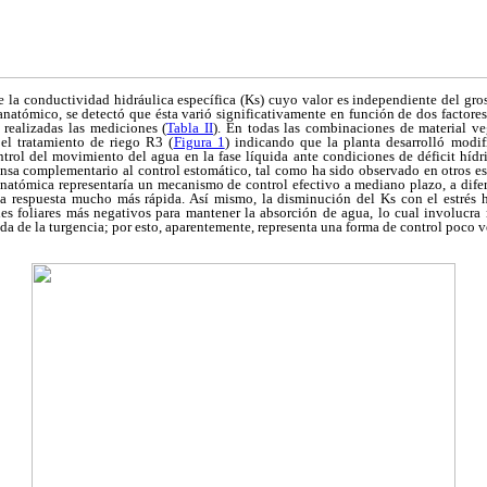
e la conductividad hidráulica específica (Ks) cuyo valor es independiente del gros
 anatómico, se detectó que ésta varió significativamente en función de dos factores:
 realizadas las mediciones (
Tabla II
). En todas las combinaciones de material veg
el tratamiento de riego R3 (
Figura 1
) indicando que la planta desarrolló modi
ontrol del movimiento del agua en la fase líquida ante condiciones de déficit hídr
a complementario al control estomático, tal como ha sido observado en otros es
natómica representaría un mecanismo de control efectivo a mediano plazo, a difer
 respuesta mucho más rápida. Así mismo, la disminución del Ks con el estrés h
ales foliares más negativos para mantener la absorción de agua, lo cual involucra
da de la turgencia; por esto, aparentemente, representa una forma de control poco