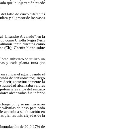
trado que la injertación puede
.
del tallo de cinco diferentes
ulica y el grosor de los vasos
al "Lisandro Alvarado", en la
cido como Criolla Negra (
Vitis
valuaron tanto directos como
anc (Ch); Chenin blanc sobre
 Como substrato se utilizó un
emas y cada planta (una por
ó en aplicar el agua cuando el
yuda de tensiómetros; riego
es decir, aproximadamente la
 de humedad alcanzaba valores
tenciales altos del sustrato
lores alcanzados fue inferior
e longitud, y se mantuvieron
e válvulas de paso para cada
 de acuerdo a su ubicación en
las plantas más alejadas de la
 (formulación de 20-9-17% de