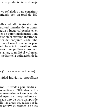
fin de producir cierto drenaje
l ya señalados para constituir
orizado con un total de 180
lica del tallo, tanto absoluta
ongitud tomadas de las zonas
 agua y luego colocadas en el
rentes de aproximadamente 1cm
rse en el extremo inferior de
tica del conjunto. Cada tubo
 que el nivel descendía para
 adicionó ácido oxálico hasta
ismos que pudiesen producir
nstantes, se midió el volumen
 mediante la aplicación de la
ga (1m en este experimento).
vidad hidráulica específica)
ron utilizados para medir el
do acético al 70%) dos de los
s a mano alzada. Con la ayuda
el espesor correspondiente al
en cada uno de ocho campos de
allo las áreas ocupadas por la
 se obtuvo el promedio de los