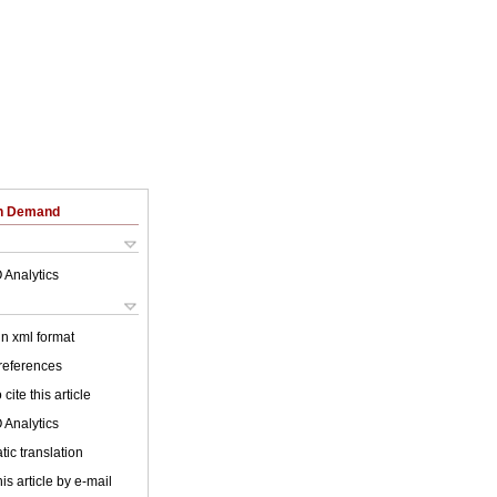
on Demand
 Analytics
 in xml format
 references
cite this article
 Analytics
ic translation
is article by e-mail