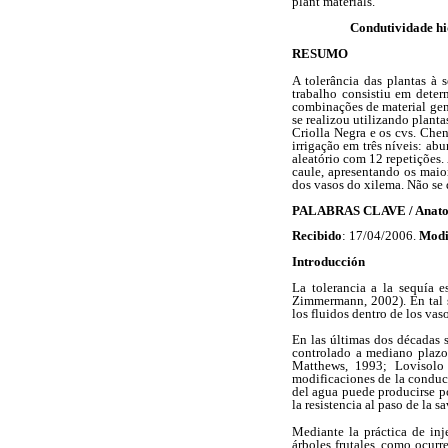
plant materials.
Condutividade hid
RESUMO
A tolerância das plantas à 
trabalho consistiu em deter
combinações de material gen
se realizou utilizando plant
Criolla Negra e os cvs. Chen
irrigação em três níveis: a
aleatório com 12 repetições.
caule, apresentando os maio
dos vasos do xilema. Não se 
PALABRAS CLAVE / Anatomía
Recibido
: 17/04/2006.
Modi
Introducción
La tolerancia a la sequía e
Zimmermann, 2002). En tal se
los fluidos dentro de los vas
En las últimas dos décadas 
controlado a mediano plazo 
Matthews, 1993; Lovisolo
modificaciones de la conduct
del agua puede producirse po
la resistencia al paso de la 
Mediante la práctica de inj
árboles frutales, como ocurr