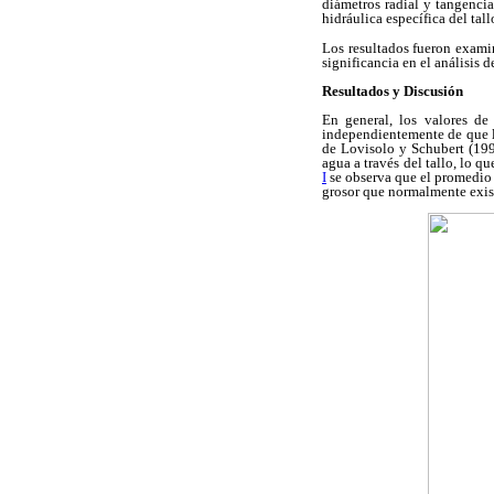
diámetros radial y tangencia
hidráulica específica del tall
Los resultados fueron exami
significancia en el análisis 
Resultados y Discusión
En general, los valores de
independientemente de que la 
de Lovisolo y Schubert (1998
agua a través del tallo, lo q
I
se observa que el promedio 
grosor que normalmente exist