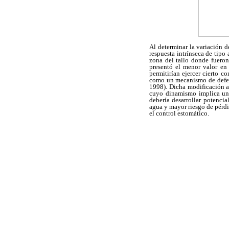
Al determinar la variación d
respuesta intrínseca de tipo
zona del tallo donde fueron
presentó el menor valor en 
permitirían ejercer cierto c
como un mecanismo de defens
1998). Dicha modificación a
cuyo dinamismo implica una
debería desarrollar potenci
agua y mayor riesgo de pérdi
el control estomático.