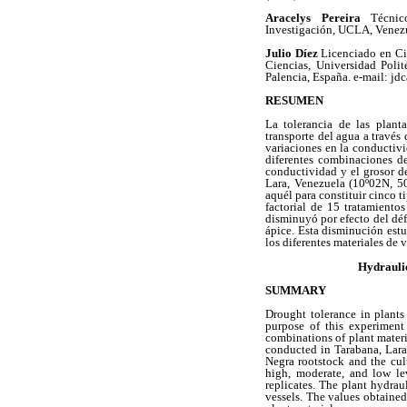
Aracelys Pereira
Técnic
Investigación, UCLA, Venezu
Julio Díez
Licenciado en Ci
Ciencias, Universidad Polit
Palencia, España. e-mail: j
RESUMEN
La tolerancia de las planta
transporte del agua a través 
variaciones en la conductivid
diferentes combinaciones de
conductividad y el grosor de
Lara, Venezuela (10º02N, 5
aquél para constituir cinco t
factorial de 15 tratamiento
disminuyó por efecto del déf
ápice. Esta disminución est
los diferentes materiales de v
Hydraulic
SUMMARY
Drought tolerance in plants 
purpose of this experiment
combinations of plant materi
conducted in Tarabana, Lara 
Negra rootstock and the cul
high, moderate, and low le
replicates. The plant hydrau
vessels. The values obtained