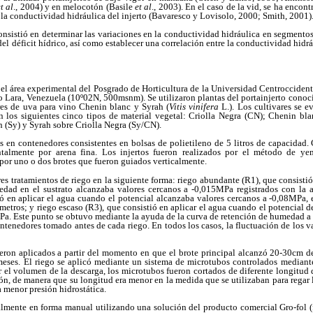
t al
., 2004) y en melocotón (Basile
et al
., 2003). En el caso de la vid, se ha encon
o la conductividad hidráulica del injerto (Bavaresco y Lovisolo, 2000; Smith, 2001)
consistió en determinar las variaciones en la conductividad hidráulica en segmentos 
del déficit hídrico, así como establecer una correlación entre la conductividad hidrá
 el área experimental del Posgrado de Horticultura de la Universidad Centroccident
o Lara, Venezuela (10º02N, 500msnm). Se utilizaron plantas del portainjerto cono
ares de uva para vino Chenin blanc y Syrah (
Vitis vinifera
L.). Los cultivares se e
on los siguientes cinco tipos de material vegetal: Criolla Negra (CN); Chenin bl
 (Sy) y Syrah sobre Criolla Negra (Sy/CN).
s en contenedores consistentes en bolsas de polietileno de 5 litros de capacidad.
talmente por arena fina. Los injertos fueron realizados por el método de y
por uno o dos brotes que fueron guiados verticalmente.
res tratamientos de riego en la siguiente forma: riego abundante (R1), que consisti
dad en el sustrato alcanzaba valores cercanos a -0,015MPa registrados con la a
ó en aplicar el agua cuando el potencial alcanzaba valores cercanos a -0,08MPa, 
metros; y riego escaso (R3), que consistió en aplicar el agua cuando el potencial
. Este punto se obtuvo mediante la ayuda de la curva de retención de humedad a po
ntenedores tomado antes de cada riego. En todos los casos, la fluctuación de los va
ueron aplicados a partir del momento en que el brote principal alcanzó 20-30cm d
meses. El riego se aplicó mediante un sistema de microtubos controlados mediant
r el volumen de la descarga, los microtubos fueron cortados de diferente longitud
ión, de manera que su longitud era menor en la medida que se utilizaban para regar 
a menor presión hidrostática.
nalmente en forma manual utilizando una solución del producto comercial Gro-fol