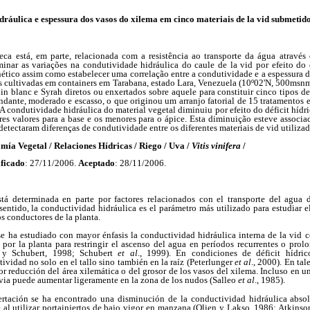
ráulica e espessura dos vasos do xilema em cinco materiais de la vid submetidos
seca está, em parte, relacionada com a resistência ao transporte da água através
minar as variações na condutividade hidráulica do caule de la vid por efeito do d
ético assim como estabelecer uma correlação entre a condutividade e a espessura d
as cultivadas em containers em Tarabana, estado Lara, Venezuela (10º02'N, 500msnm
in blanc e Syrah diretos ou enxertados sobre aquele para constituir cinco tipos de
bundante, moderado e escasso, o que originou um arranjo fatorial de 15 tratamento
 A condutividade hidráulica do material vegetal diminuiu por efeito do déficit híd
res valores para a base e os menores para o ápice. Esta diminuição esteve assoc
detectaram diferenças de condutividade entre os diferentes materiais de vid utilizad
 Vegetal / Relaciones Hídricas / Riego / Uva /
Vitis vinifera
/
ficado
: 27/11/2006.
Aceptado
: 28/11/2006.
stá determinada en parte por factores relacionados con el transporte del agua 
ntido, la conductividad hidráulica es el parámetro más utilizado para estudiar e
os conductores de la planta.
se ha estudiado con mayor énfasis la conductividad hidráulica interna de la vid 
por la planta para restringir el ascenso del agua en períodos recurrentes o prol
 y Schubert, 1998; Schubert
et al
., 1999). En condiciones de déficit hídri
ividad no solo en el tallo sino también en la raíz (Peterlunger
et al
., 2000). En tal
r reducción del área xilemática o del grosor de los vasos del xilema. Incluso en u
savia puede aumentar ligeramente en la zona de los nudos (Salleo
et al
., 1985).
ertación se ha encontrado una disminución de la conductividad hidráulica absol
e al utilizar portainjertos de bajo vigor en manzana (Olien y Lakso, 1986; Atkins