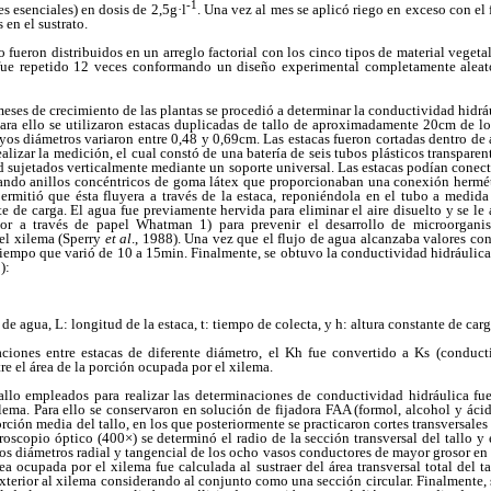
-1
s esenciales) en dosis de 2,5g·l
. Una vez al mes se aplicó riego en exceso con el 
 en el sustrato.
o fueron distribuidos en un arreglo factorial con los cinco tipos de material vegeta
fue repetido 12 veces conformando un diseño experimental completamente aleat
eses de crecimiento de las plantas se procedió a determinar la conductividad hidráu
Para ello se utilizaron estacas duplicadas de tallo de aproximadamente 20cm de l
yos diámetros variaron entre 0,48 y 0,69cm. Las estacas fueron cortadas dentro de
ealizar la medición, el cual constó de una batería de seis tubos plásticos transpa
 sujetados verticalmente mediante un soporte universal. Las estacas podían conecta
zando anillos concéntricos de goma látex que proporcionaban una conexión hermé
ermitió que ésta fluyera a través de la estaca, reponiéndola en el tubo a medida
e de carga. El agua fue previamente hervida para eliminar el aire disuelto y se le
ior a través de papel Whatman 1) para prevenir el desarrollo de microorgan
del xilema (Sperry
et al
., 1988). Una vez que el flujo de agua alcanzaba valores co
iempo que varió de 10 a 15min. Finalmente, se obtuvo la conductividad hidráulica
):
 agua, L: longitud de la estaca, t: tiempo de colecta, y h: altura constante de car
ciones entre estacas de diferente diámetro, el Kh fue convertido a Ks (conducti
re el área de la porción ocupada por el xilema.
lo empleados para realizar las determinaciones de conductividad hidráulica fue
lema. Para ello se conservaron en solución de fijadora FAA (formol, alcohol y áci
rción media del tallo, en los que posteriormente se practicaron cortes transversale
scopio óptico (400×) se determinó el radio de la sección transversal del tallo y 
los diámetros radial y tangencial de los ocho vasos conductores de mayor grosor 
ea ocupada por el xilema fue calculada al sustraer del área transversal total del t
xterior al xilema considerando al conjunto como una sección circular. Finalmente,