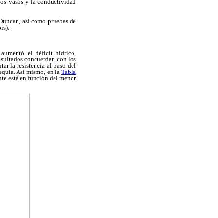
stos vasos y la conductividad
 Duncan, así como pruebas de
is).
aumentó el déficit hídrico,
resultados concuerdan con los
ar la resistencia al paso del
sequía. Así mismo, en la
Tabla
nte está en función del menor