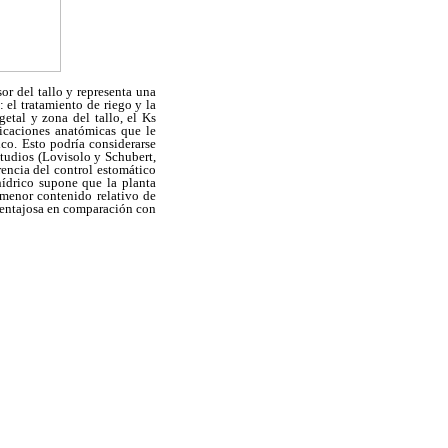
or del tallo y representa una
 el tratamiento de riego y la
etal y zona del tallo, el Ks
ficaciones anatómicas que le
ico. Esto podría considerarse
tudios (Lovisolo y Schubert,
encia del control estomático
ídrico supone que la planta
 menor contenido relativo de
 ventajosa en comparación con