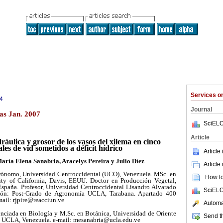
Services 
4
Journal
as Jan. 2007
SciELO
Article
áulica y grosor de los vasos del xilema en cinco
les de vid sometidos a déficit hídrico
Article
María Elena Sanabria, Aracelys Pereira y Julio Díez
Article
rónomo, Universidad Centroccidental (UCO), Venezuela. MSc. en
How to 
ity of California, Davis, EEUU. Doctor en Producción Vegetal,
España. Profesor, Universidad Centroccidental Lisandro Alvarado
SciELO
ión: Post-Grado de Agronomía UCLA, Tarabana. Apartado 400
mail: rjpire@reacciun.ve
Automat
nciada en Biología y M.Sc. en Botánica, Universidad de Oriente
Send th
, UCLA, Venezuela. e-mail: mesanabria@ucla.edu.ve