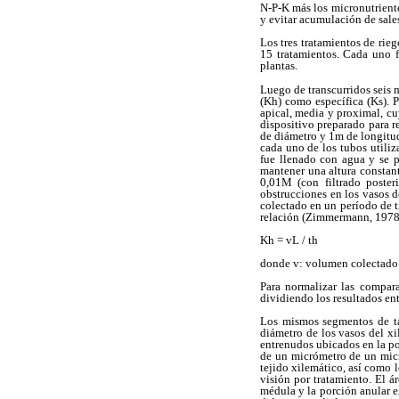
N-P-K más los micronutriente
y evitar acumulación de sales
Los tres tratamientos de rieg
15 tratamientos. Cada uno 
plantas.
Luego de transcurridos seis m
(Kh) como específica (Ks). 
apical, media y proximal, cu
dispositivo preparado para r
de diámetro y 1m de longitud
cada uno de los tubos utili
fue llenado con agua y se p
mantener una altura constant
0,01M (con filtrado poster
obstrucciones en los vasos 
colectado en un período de t
relación (Zimmermann, 1978
Kh = vL / th
donde v: volumen colectado de
Para normalizar las compara
dividiendo los resultados ent
Los mismos segmentos de tal
diámetro de los vasos del xi
entrenudos ubicados en la po
de un micrómetro de un micro
tejido xilemático, así como 
visión por tratamiento. El ár
médula y la porción anular e