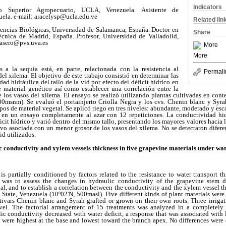
Indicators
o Superior Agropecuario, UCLA, Venezuela. Asistente de
ela. e-mail: aracelysp@ucla.edu.ve
Related lin
encias Biológicas, Universidad de Salamanca, España. Doctor en
Share
écnica de Madrid, España. Profesor, Universidad de Valladolid,
dcasero@pvs.uva.es
More
More
s a la sequía está, en parte, relacionada con la resistencia al
Permali
del xilema. El objetivo de este trabajo consistió en determinar las
ad hidráulica del tallo de la vid por efecto del déficit hídrico en
 material genético así como establecer una correlación entre la
 los vasos del xilema. El ensayo se realizó utilizando plantas cultivadas en con
00msnm). Se evaluó el portainjerto Criolla Negra y los cvs. Chenin blanc y Syrah
ipos de material vegetal. Se aplicó riego en tres niveles: abundante, moderado y esc
s en un ensayo completamente al azar con 12 repeticiones. La conductividad hid
icit hídrico y varió dentro del mismo tallo, presentando los mayores valores hacia l
uvo asociada con un menor grosor de los vasos del xilema. No se detectaron difere
id utilizados.
 conductivity and xylem vessels thickness in five grapevine materials under wate
is partially conditioned by factors related to the resistance to water transport 
 was to assess the changes in hydraulic conductivity of the grapevine stem du
al, and to establish a correlation between the conductivity and the xylem vessel 
State, Venezuela (10º02'N, 500masl). Five different kinds of plant materials wer
tivars Chenin blanc and Syrah grafted or grown on their own roots. Three irrigat
vel. The factorial arrangement of 15 treatments was analyzed in a completel
lic conductivity decreased with water deficit, a response that was associated with
 were highest at the base and lowest toward the branch apex. No differences were