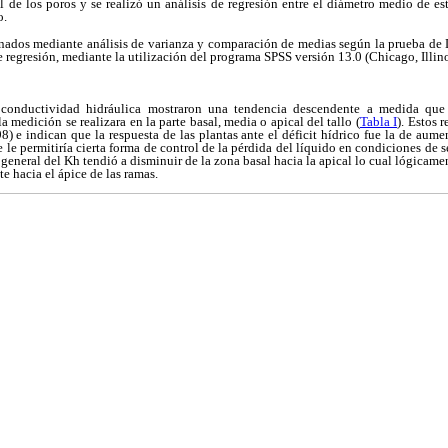
l de los poros y se realizó un análisis de regresión entre el diámetro medio de e
o.
nados mediante análisis de varianza y comparación de medias según la prueba de
de regresión, mediante la utilización del programa SPSS versión 13.0 (Chicago, Illino
 conductividad hidráulica mostraron una tendencia descendente a medida que 
medición se realizara en la parte basal, media o apical del tallo (
Tabla I
). Estos 
) e indican que la respuesta de las plantas ante el déficit hídrico fue la de aument
ue le permitiría cierta forma de control de la pérdida del líquido en condiciones de 
general del Kh tendió a disminuir de la zona basal hacia la apical lo cual lógicame
e hacia el ápice de las ramas.