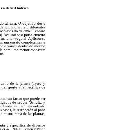
 a déficit hídrico
 do xilema. O objetivo deste
éficit hídrico em diferentes
os vasos do xilema. O ensaio
). Avaliou-se o porta-enxerto
 material vegetal. Aplicou-se
s em um ensaio completamente
rico e variou dentro do mesmo
iada com uma menor espessura
os.
dentro de la planta (Tyree y
l transporte y la mecánica de
como un factor que puede ser
ongados de sequía (Schultz y
co fuerte se han encontrado
es casos, la restricción al paso
na misma rama de las plantas,
uta y específica de diversos
on
et al
., 2001; Cohen y Naor,