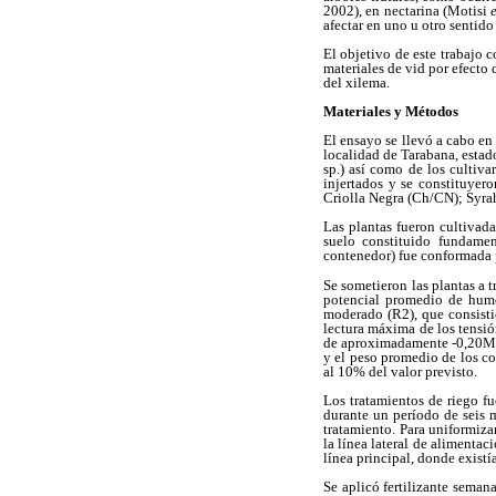
2002), en nectarina (Motisi
e
afectar en uno u otro sentid
El objetivo de este trabajo 
materiales de vid por efecto 
del xilema.
Materiales y Métodos
El ensayo se llevó a cabo en
localidad de Tarabana, estad
sp.) así como de los cultiv
injertados y se constituyer
Criolla Negra (Ch/CN); Syrah
Las plantas fueron cultivada
suelo constituido fundamen
contenedor) fue conformada 
Se sometieron las plantas a t
potencial promedio de hume
moderado (R2), que consisti
lectura máxima de los tensió
de aproximadamente -0,20MPa
y el peso promedio de los co
al 10% del valor previsto.
Los tratamientos de riego f
durante un período de seis 
tratamiento. Para uniformiza
la línea lateral de alimentac
línea principal, donde existí
Se aplicó fertilizante sema