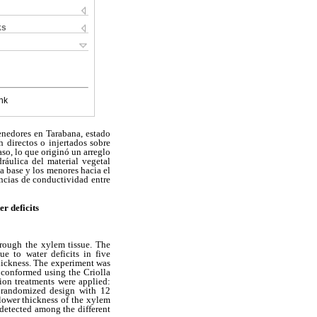
ks
nk
tenedores en Tarabana, estado
 directos o injertados sobre
aso, lo que originó un arreglo
ráulica del material vegetal
a base y los menores hacia el
ncias de conductividad entre
r deficits
through the xylem tissue. The
e to water deficits in five
thickness. The experiment was
e conformed using the Criolla
ion treatments were applied:
y randomized design with 12
 lower thickness of the xylem
 detected among the different