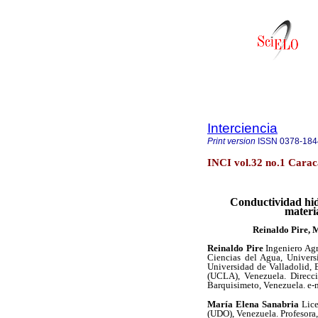
Interciencia
Print version
ISSN
0378-184
INCI vol.32 no.1 Carac
Conductividad hidr
materia
Reinaldo Pire, 
Reinaldo Pire
Ingeniero Ag
Ciencias del Agua, Univers
Universidad de Valladolid, 
(UCLA), Venezuela. Direcc
Barquisimeto, Venezuela. e-
María Elena Sanabria
Lice
(UDO), Venezuela. Profesora