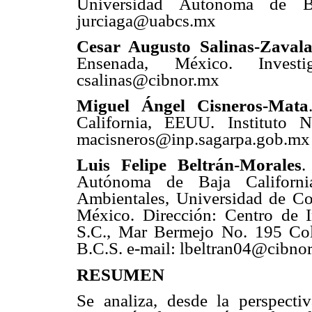
Universidad Autónoma de Ba
jurciaga@uabcs.mx
Cesar Augusto Salinas-Zaval
Ensenada, México. Invest
csalinas@cibnor.mx
Miguel Ángel Cisneros-Mata
California, EEUU. Instituto 
macisneros@inp.sagarpa.gob.mx
Luis Felipe Beltrán-Morales
.
Autónoma de Baja Californi
Ambientales, Universidad de Co
México. Dirección: Centro de I
S.C., Mar Bermejo No. 195 Col.
B.C.S. e-mail: lbeltran04@cibno
RESUMEN
Se analiza, desde la perspect