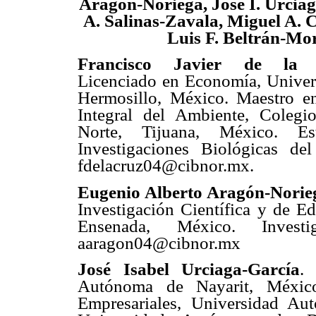
Aragón-Noriega, José I. Urcia
A. Salinas-Zavala, Miguel A. 
Luis F. Beltrán-Mo
Francisco Javier de la C
Licenciado en Economía, Univer
Hermosillo, México. Maestro e
Integral del Ambiente, Colegi
Norte, Tijuana, México. E
Investigaciones Biológicas d
fdelacruz04@cibnor.mx.
Eugenio Alberto Aragón-Norie
Investigación Científica y de 
Ensenada, México. Invest
aaragon04@cibnor.mx
José Isabel Urciaga-García
.
Autónoma de Nayarit, Méxic
Empresariales, Universidad Au