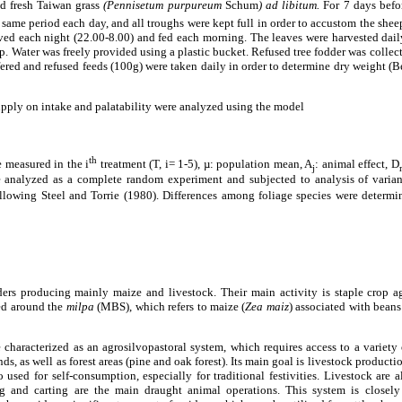
ed fresh Taiwan grass
(Pennisetum purpureum
Schum
) ad libitum.
For 7 days before
 same period each day, and all troughs were kept full in order to accustom the sheep
ved each night (22.00-8.00) and fed each morning. The leaves were harvested dail
ep. Water was freely provided using a plastic bucket. Refused tree fodder was collec
fered and refused feeds (100g) were taken daily in order to determine dry weight 
 supply on intake and palatability were analyzed using the model
th
e measured in the i
treatment (T, i= 1-5), µ: population mean, A
: animal effect, D
j
e analyzed as a complete random experiment and subjected to analysis of va
llowing Steel and Torrie (1980). Differences among foliage species were determi
ers producing mainly maize and livestock. Their main activity is staple crop a
red around the
milpa
(MBS), which refers to maize (
Zea maiz
) associated with beans
characterized as an agrosilvopastoral system, which requires access to a variety o
ds, as well as forest areas (pine and oak forest). Its main goal is livestock producti
o used for self-consumption, especially for traditional festivities. Livestock are 
g and carting are the main draught animal operations. This system is closely r