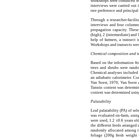
workshops were conduced fro
interviews were carried out
tree preference and principal 
Through a researcher-facili
interviews and four columns
propagation capacity. These
(high), 2 (intermediate) and
help of farmers, a transect
Workshops and transects wer
Chemical composition and
i
Based on the information fro
trees and shrubs were rand
Chemical analyses included 
an adiabatic calorimeter. Co
Van Soest, 1970; Van Soest
Tannin content was determin
content was determined usin
Palatability
Leaf palatability (PA) of sel
was evaluated on-farm, usin
were used, 1.2 ±0.6 years o
the different feeds arranged
randomly allocated among th
foliage (200g fresh weight 