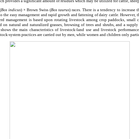
ich provides a significant amount of residues which may be utilized for cattle, shee
(
Bos indicus
) × Brown Swiss (
Bos taurus
) races. There is a tendency to increase 
e to the easy management and rapid growth and fattening of dairy cattle. However, t
erd management is based upon rotating livestock among crop paddocks, small cro
ed on natural and naturalized grasses, browsing of trees and shrubs, and a supply
shows the main characteristics of livestock-land use and livestock performance
stock-system practices are carried out by men, while women and children only partic