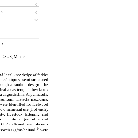
ks
nk
 ECOSUR, Mexico.
and local knowledge of fodder
 techniques, semi-structured
through a random design. The
ical areas (crop, fallow lands
a angustissima, A. pennatula,
auritum, Pistacia mexicana,
were identified for fuelwood
nd ornamental use (1 of each).
ty, livestock fattening and
, in vitro digestibility and
8.1-22.7% and total phenols
-1
 species (g/ms/animal
) were