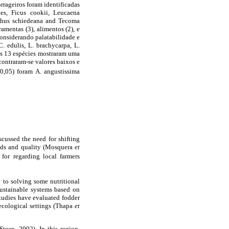
orrageiros foram identificadas
des, Ficus cookii, Leucaena
, Rhus schiedeana and Tecoma
ramentas (3), alimentos (2), e
considerando palatabilidade e
 edulis, L. brachycarpa, L.
as 13 espécies mostraram uma
contraram-se valores baixos e
0,05) foram A. angustissima
scussed the need for shifting
elds and quality (Mosquera
et
for regarding local farmers
 to solving some nutritional
sustainable systems based on
tudies have evaluated fodder
oecological settings (Thapa
et
teep, 2002). In this region,