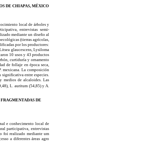
S DE CHIAPAS, MÉXICO
onocimiento local de árboles y
cipativa, entrevistas semi-
alizado mediante un diseño al
ecológicas (tierras agrícolas,
lificadas por los productores:
 Litsea glaucescens, Lysiloma
icaron 10 usos y 43 productos
carbón, curtiduría y ornamento
dad de follaje en época seca,
 P. mexicana. La composición
 significativa entre especies.
 y medios de alcaloides. Las
,48), L. auritum (54,85) y A.
S FRAGMENTADAS DE
ional e conhecimento local de
l participativa, entrevistas
mo foi realizado mediante um
cesso a diferentes áreas agro