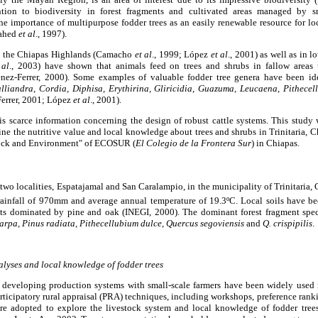
ntion to biodiversity in forest fragments and cultivated areas managed by 
he importance of multipurpose fodder trees as an easily renewable resource for lo
Nahed
et al
., 1997).
in the Chiapas Highlands (Camacho
et al
., 1999; López
et al
., 2001) as well as in l
 al
., 2003) have shown that animals feed on trees and shrubs in fallow areas 
nez-Ferrer, 2000). Some examples of valuable fodder tree genera have been ide
alliandra, Cordia, Diphisa, Erythirina, Gliricidia, Guazuma, Leucaena, Pithece
Ferrer, 2001; López
et al
., 2001).
is scarce information concerning the design of robust cattle systems. This study
ne the nutritive value and local knowledge about trees and shrubs in Trinitaria, 
estock and Environment" of ECOSUR (
El Colegio de la Frontera Sur
) in Chiapas.
 two localities, Espatajamal and San Caralampio, in the municipality of Trinitaria, 
ainfall of 970mm and average annual temperature of 19.3ºC. Local soils have been
nts dominated by pine and oak (INEGI, 2000). The dominant forest fragment spe
arpa,
Pinus radiata, Pithecellubium dulce, Quercus segoviensis
and
Q. crispipilis
.
alyses and local knowledge of fodder trees
r developing production systems with small-scale farmers have been widely used 
articipatory rural appraisal (PRA) techniques, including workshops, preference ranki
ere adopted to explore the livestock system and local knowledge of fodder tree