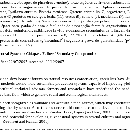
 barbechos, e bosques de pinheiros e encino). Treze espécies de árvores e arbustos f
tores: Acacia angustissima, A. pennatula, Casimiroa edulis, Diphysa robinoi
cens, Lysiloma auritum, Pistacia mexicana, Quercus crispipilis, Q. segoviensis
os e 43 produtos ou serviços: lenha (11), cercas (9), sombra (9), medicinais (7), fer
 ornamento (1 de cada um). As espécies com melhor qualificação pelos produtores, 
época seca, ganho de peso e facilidade de propagação foram A. angustissima, C.
mposição química, digestibilidade in vitro e compostos secundários da folhagem d
 espécies. O conteúdo de proteína crua foi 8,1-22,7% e de fenóis totais 5,4-8,4%. En
-1
spécies mais consumidas (g/ms/animal
) segundo a prova de palatabilidade (p<
 A. pennatula (35,69).
ral Systems / Chiapas / Fallow / Secondary Compounds /
fied: 02/07/2007. Accepted: 02/12/2007.
ic and development forums on natural resources conservation, specialists have di
k methods toward more sustainable production systems, capable of improving yi
ricultural technical advisors, farmers and researchers have underlined the need 
a base from which to generate social and technological alternatives.
e been recognized as valuable and accessible food sources, which may contribute
uring the dry season. Also, this resource could contribute to the development of 
multipurpose use (Sánchez and Rosales, 1999; Dagang and Nair, 2003). Previous s
e and potential for developing silvopastoral systems in several cultures and agr
9; Roothaert and Franzel, 2001).
ly the Mayan Region, is an area of interest due to its impressive biodiversity (S