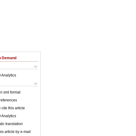
on Demand
 Analytics
 in xml format
 references
cite this article
 Analytics
ic translation
is article by e-mail