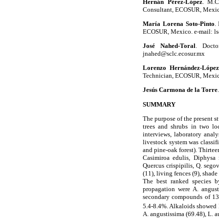
Hernán Pérez-López
. M.C
Consultant, ECOSUR, Mexic
María Lorena Soto-Pinto
.
ECOSUR, Mexico. e-mail: ls
José Nahed-Toral
. Docto
jnahed@sclc.ecosur.mx
Lorenzo Hernández-López
Technician, ECOSUR, Mexic
Jesús Carmona de la Torre
SUMMARY
The purpose of the present s
trees and shrubs in two loc
interviews, laboratory anal
livestock system was classifi
and pine-oak forest). Thirte
Casimiroa edulis, Diphysa 
Quercus crispipilis, Q. seg
(11), living fences (9), shad
The best ranked species by
propagation were A. angusti
secondary compounds of 13 
5.4-8.4%. Alkaloids showed 
A. angustissima (69.48), L. a