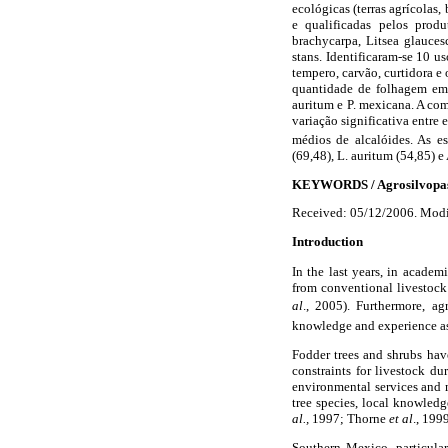
ecológicas (terras agrícolas,
e qualificadas pelos produ
brachycarpa, Litsea glauces
stans. Identificaram-se 10 us
tempero, carvão, curtidora e
quantidade de folhagem em 
auritum e P. mexicana. A co
variação significativa entre
médios de alcalóides. As e
(69,48), L. auritum (54,85) e
KEYWORDS / Agrosilvopasto
Received: 05/12/2006. Modi
Introduction
In the last years, in academ
from conventional livestoc
al
., 2005). Furthermore, ag
knowledge and experience as 
Fodder trees and shrubs hav
constraints for livestock d
environmental services and 
tree species, local knowledg
al.,
1997; Thorne
et al
., 199
Southern Mexico, particular