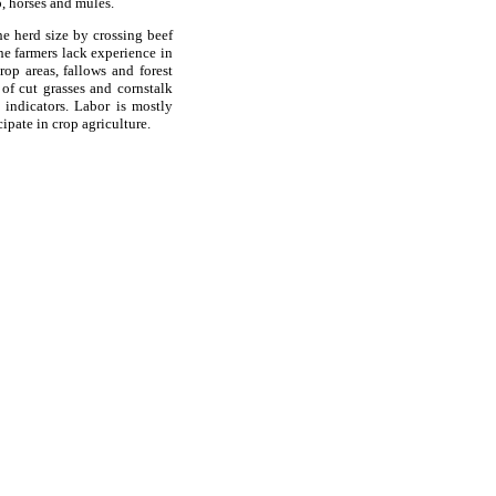
p, horses and mules.
the herd size by crossing beef
he farmers lack experience in
p areas, fallows and forest
 of cut grasses and cornstalk
 indicators. Labor is mostly
ipate in crop agriculture.