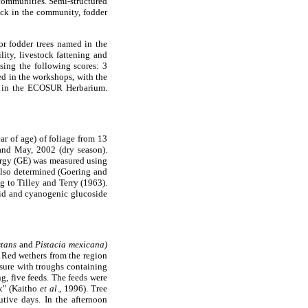
communities. Semi-structured
ock in the community, fodder
or fodder trees named in the
ity, livestock fattening and
sing the following scores: 3
ed in the workshops, with the
ied in the ECOSUR Herbarium.
ar of age) of foliage from 13
and May, 2002 (dry season).
ergy (GE) was measured using
 also determined (Goering and
g to Tilley and Terry (1963).
oid and cyanogenic glucoside
stans
and
Pistacia mexicana)
y Red wethers from the region
sure with troughs containing
g, five feeds. The feeds were
ex" (Kaitho
et al
., 1996). Tree
utive days. In the afternoon