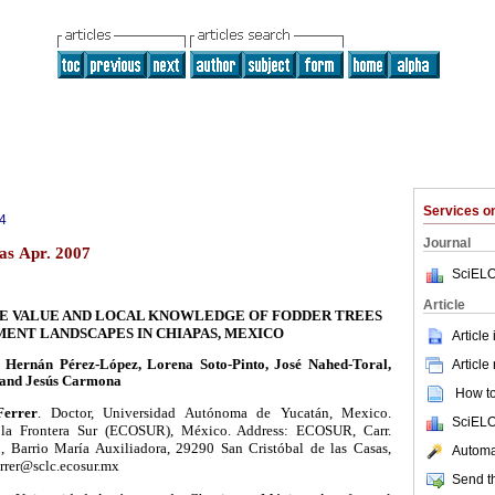
Services 
4
Journal
as Apr. 2007
SciELO
Article
VE VALUE AND LOCAL KNOWLEDGE OF FODDER TREES
MENT LANDSCAPES IN CHIAPAS, MEXICO
Article
Article
 Hernán Pérez-López, Lorena Soto-Pinto, José Nahed-Toral,
and Jesús Carmona
How to 
Ferrer
. Doctor, Universidad Autónoma de Yucatán, Mexico.
SciELO
 la Frontera Sur (ECOSUR), México. Address: ECOSUR, Carr.
n, Barrio María Auxiliadora, 29290 San Cristóbal de las Casas,
Automat
errer@sclc.ecosur.mx
Send th