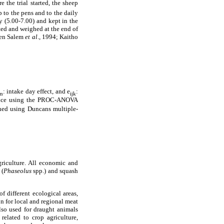
 the trial started, the sheep
 to the pens and to the daily
y (5.00-7.00) and kept in the
ted and weighed at the end of
(Ben Salem
et al
., 1994; Kaitho
: intake day effect, and e
:
m
ijk
riance using the PROC-ANOVA
ned using Duncans multiple-
griculture. All economic and
 (
Phaseolus
spp.) and squash
f different ecological areas,
on for local and regional meat
also used for draught animals
elated to crop agriculture,