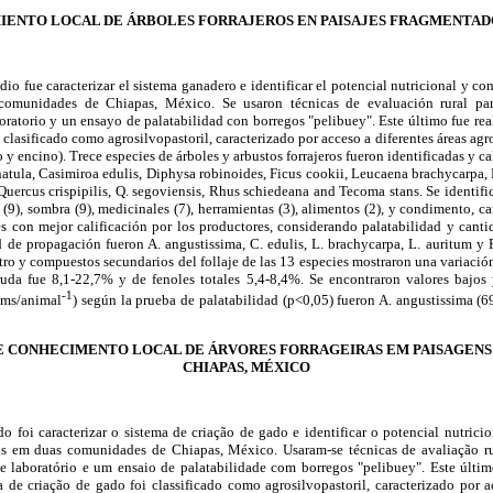
IENTO LOCAL DE ÁRBOLES FORRAJEROS EN PAISAJES FRAGMENTADO
dio fue caracterizar el sistema ganadero e identificar el potencial nutricional y c
 comunidades de Chiapas, México. Se usaron técnicas de evaluación rural parti
aboratorio y un ensayo de palatabilidad con borregos "pelibuey". Este último fue re
 clasificado como agrosilvopastoril, caracterizado por acceso a diferentes áreas agro
y encino). Trece especies de árboles y arbustos forrajeros fueron identificadas y ca
atula, Casimiroa edulis, Diphysa robinoides, Ficus cookii, Leucaena brachycarpa,
Quercus crispipilis, Q. segoviensis, Rhus schiedeana and Tecoma stans. Se identif
s (9), sombra (9), medicinales (7), herramientas (3), alimentos (2), y condimento, 
s con mejor calificación por los productores, considerando palatabilidad y canti
d de propagación fueron A. angustissima, C. edulis, L. brachycarpa, L. auritum y
tro y compuestos secundarios del follaje de las 13 especies mostraron una variación
uda fue 8,1-22,7% y de fenoles totales 5,4-8,4%. Se encontraron valores bajos
-1
/ms/animal
) según la prueba de palatabilidad (p<0,05) fueron A. angustissima (69
E CONHECIMENTO LOCAL DE ÁRVORES FORRAGEIRAS EM PAISAGEN
CHIAPAS, MÉXICO
o foi caracterizar o sistema de criação de gado e identificar o potencial nutric
ros em duas comunidades de Chiapas, México. Usaram-se técnicas de avaliação rura
 de laboratório e um ensaio de palatabilidade com borregos "pelibuey". Este últi
 de criação de gado foi classificado como agrosilvopastoril, caracterizado por a