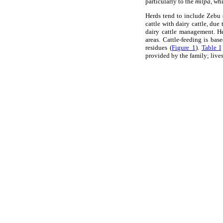
particularly to the
milpa
, wh
Herds tend to include Zebu 
cattle with dairy cattle, du
dairy cattle management. H
areas. Cattle-feeding is bas
residues (
Figure 1
).
Table I
provided by the family; live