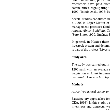
researchers have paid atte
communities, highlighting t
1990; Toledo
et a
l., 1995; 
Several studies conducted 
al
., 2001; López-Merlín
et
management practices (Jimé
Acacia, Alnus, Buddleia, C
(Soto-Pinto, 1990; Jiménez-
In general, in Mexico there 
livestock system and determi
is part of the project "Liv
Study area
The study was carried out in
1200masl, with an average r
vegetation as forest fragme
pennatula
,
Leucena brachyc
Methods
Agrosilvopastoral system an
Participatory approaches fo
GEA, 1993). In this study, p
interviews and transects, w