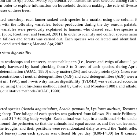
m Jan to Apr, 2002. Twenty representative households were selected among two 
 in order to explore information on household decision making, the role of livest
uses of these trees.
tated workshop, each farmer ranked each species in a matrix, using one column f
 with the following variables: fodder production during the dry season, palatabil
 variables were previously explained to farmers, who classed each tree species u
 1 (poor; Roothaert and Franzel, 2001). In order to identify and collect species nam
 in fallows and forests was carried out. Each species was collected and identif
e conducted during Mar and Apr, 2002.
n vitro
digestibility
m workshops and transects, consumable parts (i.e., leaves and twigs of about 1 ye
omly harvested by hand plucking from 3 to 5 trees of each species, during Apr 
determination (AOAC, 1990) of dry matter (DM) and crude protein (CP). Gross en
ncentrations of neutral detergent fiber (NDF) and acid detergent fiber (ADF) were
et al
., 1991),
and
in-vitro
dry matter digestibility (IVDMD) was evaluated accordin
ed using the Folin-Denis method, cited by Calvo and Morales (1988), and alkal
g qualitative methods (AOAC, 1990).
ected species (
Acacia angustissima, Acacia pennatula, Lysiloma auritum, Tecoma 
g sheep.
Tree foliage of each species was gathered from fallows. Six male Pelibue
ld and 21.7 ±2.0kg body weight. Each animal was kept in a traditional 4×4m enclo
 around the perimeter, so that the animals had equal access to, and free choice amon
e troughs, and their positions were re-randomized daily to avoid the "habit refl
of leaves) from each species was offered 6h per day (8.00-14.00) for 8 consec