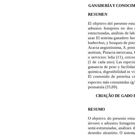
GANADERÍA Y CONOCIM
RESUMEN
El objetivo del presente estu
arbustos forrajeros en dos
estructuradas, análisis de l
azar. El sistema ganadero fue
barbechos, y bosques de pino 
Acacia angustissima, A. penn
auritum, Pistacia mexicana, 
o servicios: leña (11), cerco
(1 de cada uno). Las especie
ganancia de peso y facilida
química, digestibilidad in vi
El contenido de proteína cr
especies más consumidas (g
pennatula (35,69).
CRIAÇÃO DE GADO 
RESUMO
O objetivo do presente estud
árvores e arbustos forragei
semi-estruturadas, análises
desenho aleatório. O sistema