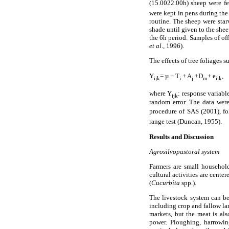
(15.0022.00h) sheep were f
were kept in pens during the
routine. The sheep were star
shade until given to the she
the 6h period. Samples of of
et al
., 1996).
The effects of tree foliages
Y
= µ + T
+ A
+D
+ e
,
ijk
i
j
m
ijk
where Y
: response variabl
ijk
random error. The data wer
procedure of SAS (2001), fo
range test (Duncan, 1955).
Results and Discussion
Agrosilvopastoral system
Farmers are small household
cultural activities are cente
(
Cucurbita
spp.).
The livestock system can be 
including crop and fallow lan
markets, but the meat is als
power. Ploughing, harrowin