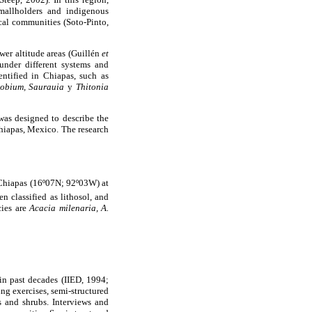
smallholders and indigenous
cal communities (Soto-Pinto,
ower altitude areas (Guillén
et
under different systems and
ntified in Chiapas, such as
llobium, Saurauia
y
Thitonia
 was designed to describe the
Chiapas, Mexico. The research
Chiapas (16º07N; 92º03W) at
 classified as lithosol, and
cies are
Acacia milenaria,
A.
in past decades (IIED, 1994;
ng exercises, semi-structured
s and shrubs. Interviews and