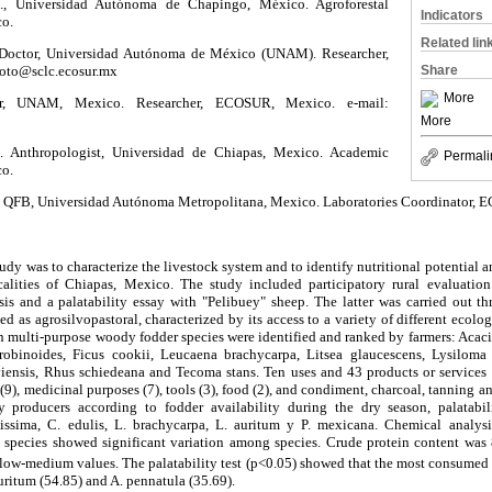
., Universidad Autónoma de Chapingo, México. Agroforestal
Indicators
o.
Related lin
 Doctor, Universidad Autónoma de México (UNAM). Researcher,
oto@sclc.ecosur.mx
Share
More
r, UNAM, Mexico. Researcher, ECOSUR, Mexico. e-mail:
More
. Anthropologist, Universidad de Chiapas, Mexico. Academic
Permali
o.
. QFB, Universidad Autónoma Metropolitana, Mexico. Laboratories Coordinator,
tudy was to characterize the livestock system and to identify nutritional potential 
alities of Chiapas, Mexico. The study included participatory rural evaluation
ysis and a palatability essay with "Pelibuey" sheep. The latter was carried out 
ed as agrosilvopastoral, characterized by its access to a variety of different ecolog
en multi-purpose woody fodder species were identified and ranked by farmers: Acaci
robinoides, Ficus cookii, Leucaena brachycarpa, Litsea glaucescens, Lysiloma 
oviensis, Rhus schiedeana and Tecoma stans. Ten uses and 43 products or services 
e (9), medicinal purposes (7), tools (3), food (2), and condiment, charcoal, tanning a
 producers according to fodder availability during the dry season, palatabili
ssima, C. edulis, L. brachycarpa, L. auritum y P. mexicana. Chemical analysis
species showed significant variation among species. Crude protein content was 
low-medium values. The palatability test (p<0.05) showed that the most consumed
uritum (54.85) and A. pennatula (35.69).