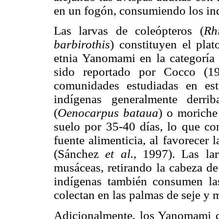
en un fogón, consumiendo los in
Las larvas de coleópteros (
Rh
barbirothis
) constituyen el pla
etnia Yanomami en la categoría 
sido reportado por Cocco (19
comunidades estudiadas en este
indígenas generalmente derri
(
Oenocarpus bataua
) o moriche
suelo por 35-40 días, lo que co
fuente alimenticia, al favorecer 
(Sánchez
et al.,
1997). Las lar
musáceas, retirando la cabeza de
indígenas también consumen la
colectan en las palmas de seje y m
Adicionalmente, los Yanomami 