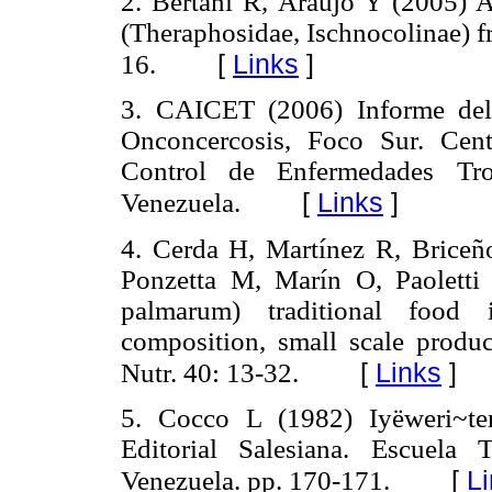
2. Bertani R, Araujo Y (2005) 
(Theraphosidae, Ischnocolinae) f
[
Links
]
16.
3. CAICET (2006) Informe del
Onconcercosis, Foco Sur. Cen
Control de Enfermedades Tro
[
Links
]
Venezuela.
4. Cerda H, Martínez R, Briceñ
Ponzetta M, Marín O, Paolett
palmarum) traditional food 
composition, small scale product
[
Links
]
Nutr. 40: 13-32.
5. Cocco L (1982) Iyëweri~te
Editorial Salesiana. Escuela
[
L
Venezuela. pp. 170-171.