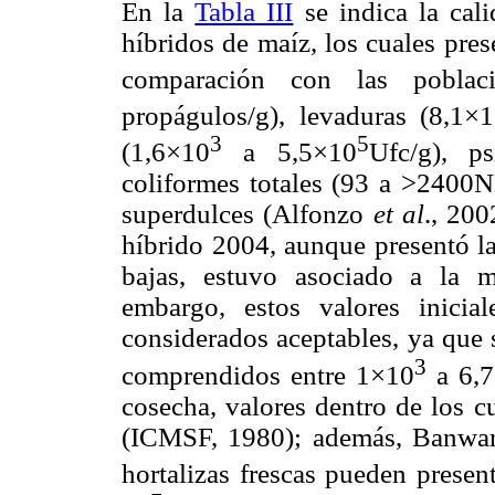
En la
Tabla III
se indica la cal
híbridos de maíz, los cuales pres
comparación con las pobla
propágulos/g), levaduras (8,1×
3
5
(1,6×10
a 5,5×10
Ufc/g), ps
coliformes totales (93 a >2400
superdulces (Alfonzo
et al
., 200
híbrido 2004, aunque presentó l
bajas, estuvo asociado a la 
embargo, estos valores inici
considerados aceptables, ya que 
3
comprendidos entre 1×10
a 6,
cosecha, valores dentro de los c
(ICMSF, 1980); además, Banwart
hortalizas frescas pueden presen