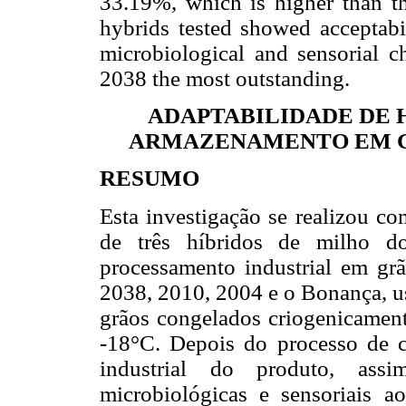
33.19%, which is higher than t
hybrids tested showed acceptabil
microbiological and sensorial ch
2038 the most outstanding.
ADAPTABILIDADE DE 
ARMAZENAMENTO EM G
RESUMO
Esta investigação se realizou co
de três híbridos de milho do
processamento industrial em grã
2038, 2010, 2004 e o Bonança, u
grãos congelados criogenicamen
-18°C. Depois do processo de c
industrial do produto, assi
microbiológicas e sensoriais 