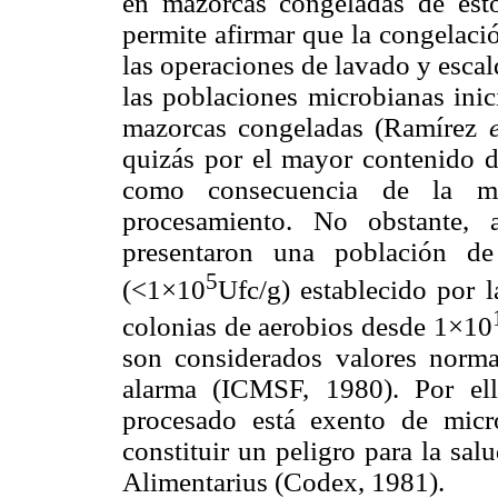
en mazorcas congeladas de est
permite afirmar que la congelaci
las operaciones de lavado y esca
las poblaciones microbianas inic
mazorcas congeladas (Ramírez
e
quizás por el mayor contenido 
como consecuencia de la ma
procesamiento. No obstante,
presentaron una población de 
5
(<1×10
Ufc/g) establecido por
colonias de aerobios desde 1×10
son considerados valores norma
alarma (ICMSF, 1980). Por ell
procesado está exento de mic
constituir un peligro para la sa
Alimentarius (Codex, 1981).