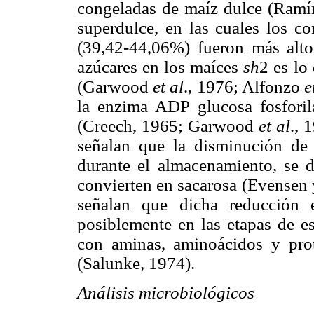
congeladas de maíz dulce (Ram
superdulce, en las cuales los co
(39,42-44,06%) fueron más altos
azúcares en los maíces
sh
2 es lo
(Garwood
et al
., 1976; Alfonzo
e
la enzima ADP glucosa fosforila
(Creech, 1965; Garwood
et al
., 
señalan que la disminución de 
durante el almacenamiento, se 
convierten en sacarosa (Evensen 
señalan que dicha reducción e
posiblemente en las etapas de e
con aminas, aminoácidos y prot
(Salunke, 1974).
Análisis microbiológicos