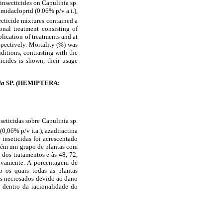
insecticides on Capulinia sp.
imidacloprid (0.06% p/v a.i.),
ecticide mixtures contained a
onal treatment consisting of
lication of treatments and at
spectively. Mortality (%) was
ditions, contrasting with the
icides is shown, their usage
ia
SP. (HEMIPTERA:
seticidas sobre Capulinia sp.
(0,06% p/v i.a.), azadiractina
 inseticidas foi acrescentado
ambém um grupo de plantas com
dos tratamentos e às 48, 72,
tivamente. A porcentagem de
ob os quais todas as plantas
es necrosados devido ao dano
o dentro da racionalidade do