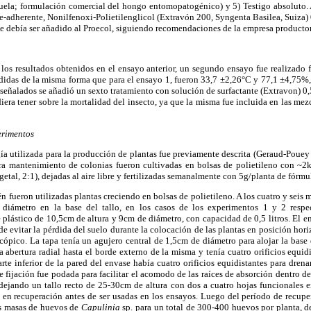
uela; formulación comercial del hongo entomopatogénico) y 5) Testigo absoluto. A
te-adherente, Nonilfenoxi-Polietilenglicol (Extravón 200, Syngenta Basilea, Suiza)
ue debía ser añadido al Proecol, siguiendo recomendaciones de la empresa producto
os resultados obtenidos en el ensayo anterior, un segundo ensayo fue realizado f
didas de la misma forma que para el ensayo 1, fueron 33,7 ±2,26°C y 77,1 ±4,75%
 señalados se añadió un sexto tratamiento con solución de surfactante (Extravon) 0,5
diera tener sobre la mortalidad del insecto, ya que la misma fue incluida en las mez
erimentos
ía utilizada para la producción de plantas fue previamente descrita (Geraud-Pouey
ra mantenimiento de colonias fueron cultivadas en bolsas de polietileno con ~2
etal, 2:1), dejadas al aire libre y fertilizadas semanalmente con 5g/planta de fórm
n fueron utilizadas plantas creciendo en bolsas de polietileno. A los cuatro y seis
iámetro en la base del tallo, en los casos de los experimentos 1 y 2 respe
 plástico de 10,5cm de altura y 9cm de diámetro, con capacidad de 0,5 litros. El en
de evitar la pérdida del suelo durante la colocación de las plantas en posición hor
cópico. La tapa tenía un agujero central de 1,5cm de diámetro para alojar la base de
 abertura radial hasta el borde externo de la misma y tenía cuatro orificios equidi
arte inferior de la pared del envase había cuatro orificios equidistantes para dren
 de fijación fue podada para facilitar el acomodo de las raíces de absorción dentro de
dejando un tallo recto de 25-30cm de altura con dos a cuatro hojas funcionales en
en recuperación antes de ser usadas en los ensayos. Luego del período de recuper
es masas de huevos de
Capulinia
sp. para un total de 300-400 huevos por planta, d