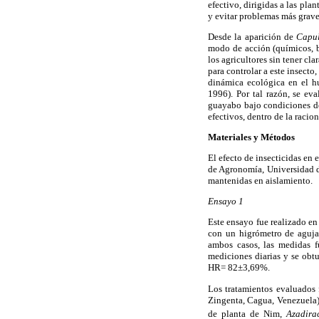
efectivo, dirigidas a las plan
y evitar problemas más grave
Desde la aparición de
Capul
modo de acción (químicos, b
los agricultores sin tener cl
para controlar a este insect
dinámica ecológica en el hu
1996). Por tal razón, se ev
guayabo bajo condiciones de 
efectivos, dentro de la raci
Materiales y Métodos
El efecto de insecticidas en 
de Agronomía, Universidad de
mantenidas en aislamiento.
Ensayo 1
Este ensayo fue realizado en
con un higrómetro de aguja 
ambos casos, las medidas f
mediciones diarias y se obt
HR= 82±3,69%.
Los tratamientos evaluados 
Zingenta, Cagua, Venezuela)
de planta de Nim,
Azadira