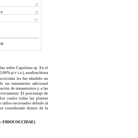
ks
nk
das sobre Capulinia sp. En el
0,06% p/v i.a.), azadirachtina
secticidas les fue añadido un
do un tratamiento adicional
ación de tratamientos y a las
ectivamente. El porcentaje de
los cuales todas las plantas
o tallos necrosados debido al
ser considerado dentro de la
A: ERIOCOCCIDAE)