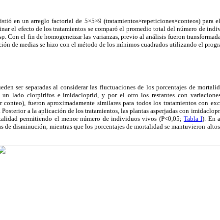
istió en un arreglo factorial de 5×5×9 (tratamientos×repeticiones×conteos) para 
inar el efecto de los tratamientos se comparó el promedio total del número de indi
sp. Con el fin de homogeneizar las varianzas, previo al análisis fueron transformad
ción de medias se hizo con el método de los mínimos cuadrados utilizando el progr
eden ser separadas al considerar las fluctuaciones de los porcentajes de mortal
un lado clorpirifos e imidacloprid, y por el otro los restantes con variaciones
er conteo), fueron aproximadamente similares para todos los tratamientos con exc
 Posterior a la aplicación de los tratamientos, las plantas asperjadas con imidaclopr
talidad permitiendo el menor número de individuos vivos (P<0,05;
Tabla I
). En 
as de disminución, mientras que los porcentajes de mortalidad se mantuvieron alto