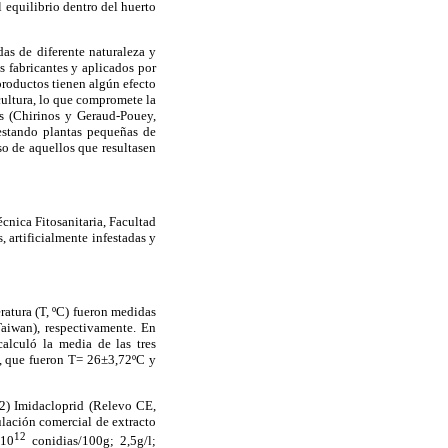
el equilibrio dentro del huerto
idas de diferente naturaleza y
 fabricantes y aplicados por
 productos tienen algún efecto
cultura, lo que compromete la
os (Chirinos y Geraud-Pouey,
festando plantas pequeñas de
so de aquellos que resultasen
cnica Fitosanitaria, Facultad
 artificialmente infestadas y
ratura (T, ºC) fueron medidas
Taiwan), respectivamente. En
alculó la media de las tres
), que fueron T= 26±3,72ºC y
 2) Imidacloprid (Relevo CE,
lación comercial de extracto
12
×10
conidias/100g; 2,5g/l;