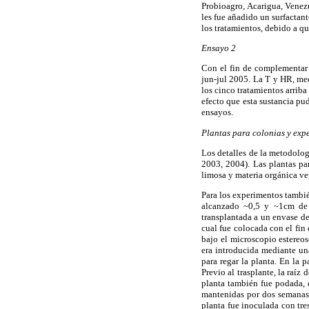
Probioagro, Acarigua, Venez
les fue añadido un surfactan
los tratamientos, debido a q
Ensayo 2
Con el fin de complementar l
jun-jul 2005. La T y HR, me
los cinco tratamientos arriba
efecto que esta sustancia pu
ensayos.
Plantas para colonias y exp
Los detalles de la metodolog
2003, 2004). Las plantas pa
limosa y materia orgánica veg
Para los experimentos tambié
alcanzado ~0,5 y ~1cm de d
transplantada a un envase de
cual fue colocada con el fin 
bajo el microscopio estereos
era introducida mediante una
para regar la planta. En la p
Previo al trasplante, la raíz
planta también fue podada, 
mantenidas por dos semanas 
planta fue inoculada con tr