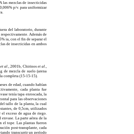
 las mezclas de insecticidas
 0,006% p/v. para uniformizar
ra.
uera del laboratorio, durante
, respectivamente. Además de
% ia, con el fin de separar el
clas de insecticidas en ambos
et al
., 2001b, Chirinos
et al
.,
kg de mezcla de suelo (arena
ula completa (15-15-15).
 meses de edad, cuando habían
ctivamente, cada planta fue
vase tenía tapa enroscada, la
izontal para las observaciones
l tallo de la planta, la cual
stantes, de 0,5cm, utilizados
ar el exceso de agua de riego.
l envase. La parte aérea de la
 el tope. Las plantas fueron
ación post-transplante, cada
ejando transcurrir un período