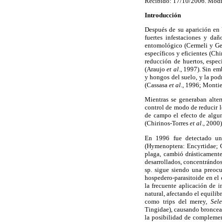
Recibido: 17/10/2006. Modi
Introducción
Después de su aparición en
fuertes infestaciones y da
entomológico (Cermeli y Ger
específicos y eficientes (Ch
reducción de huertos, espec
(Araujo
et al
., 1997). Sin em
y hongos del suelo, y la pod
(Cassasa
et al
., 1996; Monti
Mientras se generaban alter
control de modo de reducir l
de campo el efecto de algun
(Chirinos-Torres
et al
., 2000)
En 1996 fue detectado un
(Hymenoptera: Encyrtidae; 
plaga, cambió drásticamente
desarrollados, concentrándose
sp. sigue siendo una preoc
hospedero-parasitoide en el 
la frecuente aplicación de i
natural, afectando el equilib
como trips del merey,
Sel
Tingidae), causando broncead
la posibilidad de complemen