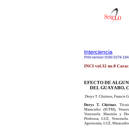
Interciencia
Print version
ISSN
0378-184
INCI vol.32 no.8 Carac
EFECTO DE ALGUN
DEL GUAYABO,
C
Dorys T. Chirinos, Francis 
Dorys T. Chirinos
. Técni
Maracaibo (IUTM), Venezu
Venezuela. Maestría y Do
Profesora, LUZ, Venezuela.
Agronomía, LUZ, Maracaibo,