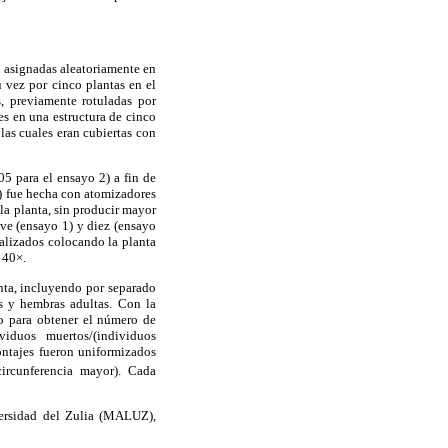
on asignadas aleatoriamente en
 vez por cinco plantas en el
s, previamente rotuladas por
es en una estructura de cinco
las cuales eran cubiertas con
05 para el ensayo 2) a fin de
5) fue hecha con atomizadores
a planta, sin producir mayor
eve (ensayo 1) y diez (ensayo
ealizados colocando la planta
 40×.
anta, incluyendo por separado
s y hembras adultas. Con la
o para obtener el número de
iduos muertos/(individuos
ontajes fueron uniformizados
ircunferencia mayor). Cada
ersidad del Zulia (MALUZ),