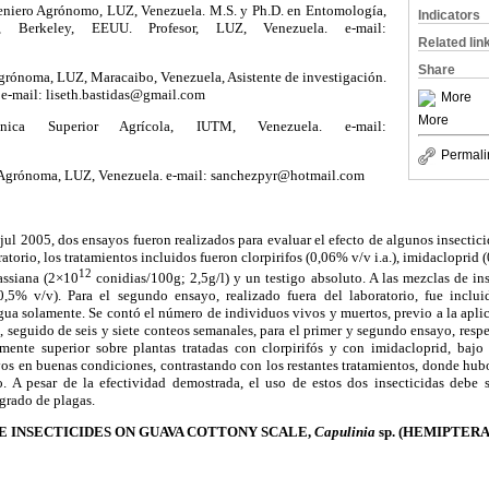
geniero Agrónomo, LUZ, Venezuela. M.S. y Ph.D. en Entomología,
Indicators
ia, Berkeley, EEUU. Profesor, LUZ, Venezuela. e-mail:
Related lin
Share
Agrónoma, LUZ, Maracaibo, Venezuela, Asistente de investigación.
e-mail: liseth.bastidas@gmail.com
More
More
nica Superior Agrícola, IUTM, Venezuela. e-mail:
Permali
a Agrónoma, LUZ, Venezuela. e-mail: sanchezpyr@hotmail.com
ul 2005, dos ensayos fueron realizados para evaluar el efecto de algunos insectici
ratorio, los tratamientos incluidos fueron clorpirifos (0,06% v/v i.a.), imidacloprid (
12
assiana (2×10
conidias/100g; 2,5g/l) y un testigo absoluto. A las mezclas de in
0,5% v/v). Para el segundo ensayo, realizado fuera del laboratorio, fue inclui
gua solamente. Se contó el número de individuos vivos y muertos, previo a la aplic
, seguido de seis y siete conteos semanales, para el primer y segundo ensayo, resp
amente superior sobre plantas tratadas con clorpirifós y con imidacloprid, bajo 
ayos en buenas condiciones, contrastando con los restantes tratamientos, donde hub
. A pesar de la efectividad demostrada, el uso de estos dos insecticidas debe 
grado de plagas.
E INSECTICIDES ON GUAVA COTTONY SCALE,
Capulinia
sp. (HEMIPTER