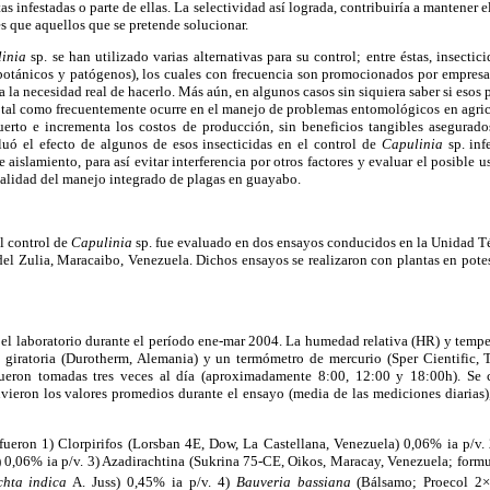
tas infestadas o parte de ellas. La selectividad así lograda, contribuiría a mantener 
s que aquellos que se pretende solucionar.
inia
sp. se han utilizado varias alternativas para su control; entre éstas, insectic
otánicos y patógenos), los cuales con frecuencia son promocionados por empresas
ara la necesidad real de hacerlo. Más aún, en algunos casos sin siquiera saber si esos
o, tal como frecuentemente ocurre en el manejo de problemas entomológicos en agri
erto e incrementa los costos de producción, sin beneficios tangibles asegurad
aluó el efecto de algunos de esos insecticidas en el control de
Capulinia
sp. in
aislamiento, para así evitar interferencia por otros factores y evaluar el posible u
onalidad del manejo integrado de plagas en guayabo.
el control de
Capulinia
sp. fue evaluado en dos ensayos conducidos en la Unidad Té
l Zulia, Maracaibo, Venezuela. Dichos ensayos se realizaron con plantas en potes,
 el laboratorio durante el período ene-mar 2004. La humedad relativa (HR) y tempe
giratoria (Durotherm, Alemania) y un termómetro de mercurio (Sper Cientific, 
ueron tomadas tres veces al día (aproximadamente 8:00, 12:00 y 18:00h). Se c
uvieron los valores promedios durante el ensayo (media de las mediciones diarias
fueron 1) Clorpirifos (Lorsban 4E, Dow, La Castellana, Venezuela) 0,06% ia p/v.
 0,06% ia p/v. 3) Azadirachtina (Sukrina 75-CE, Oikos, Maracay, Venezuela; formu
chta indica
A. Juss) 0,45% ia p/v. 4)
Bauveria bassiana
(Bálsamo; Proecol 2