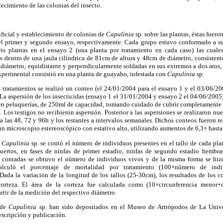
lecimiento de las colonias del insecto.
ificial y establecimiento de colonias de
Capulinia
sp. sobre las plantas, éstas fuer
el primer y segundo ensayo, respectivamente. Cada grupo estuvo conformado a su
is plantas en el ensayo 2 (una planta por tratamiento en cada caso) las cuale
s dentro de una jaula cilíndrica de 81cm de altura y 48cm de diámetro, consistent
 diámetro, equidistante y perpendicularmente soldadas en sus extremos a dos aros, 
xperimental consistió en una planta de guayabo, infestada con
Capulinia
sp.
s tratamientos se realizó un conteo (el 24/01/2004 para el ensayo 1 y el 03/06/20
. La aspersión de los insecticidas (ensayo 1 el 31/01/2004 y ensayo 2 el 04/06/200
 en peluquerías, de 250ml de capacidad, tomando cuidado de cubrir completamente l
. Los testigos no recibieron aspersión. Posterior a las aspersiones se realizaron nu
s a las 48, 72 y 96h y los restantes a intervalos semanales. Dichos conteos fueron r
un microscopio estereoscópico con estativo alto, utilizando aumentos de 6,3× hasta
e
Capulinia
sp. se contó el número de individuos presentes en el tallo de cada pl
uertos, en fases de ninfas de primer estadio, ninfas de segundo estadio hembra
as contadas se obtuvo el número de individuos vivos y de la misma forma se hiz
alculó el porcentaje de mortalidad por tratamiento (100×número de indiv
Dada la variación de la longitud de los tallos (25-30cm), los resultados de los c
rteza. El área de la corteza fue calculada como (10×circunferencia menor+c
rtir de la medición del respectivo diámetro.
 de
Capulinia
sp. han sido depositados en el Museo de Artrópodos de La Univ
escripción y publicación.