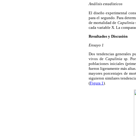
Análisis estadísticos
El diseño experimental cons
para el segundo. Para determ
de mortalidad de
Capulinia
cada variable X. La compara
Resultados y Discusión
Ensayo 1
Dos tendencias generales pu
vivos de
Capulinia
sp. Por 
poblaciones iniciales (prim
fueron ligeramente más altas.
mayores porcentajes de mor
siguieron similares tendenci
(
Figura 1
).