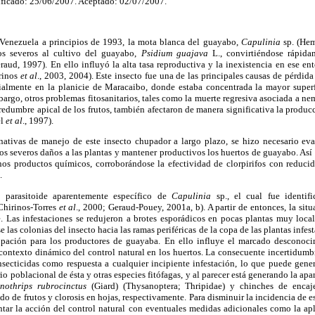
ficado: 25/06/2007. Aceptado: 02/07/2007.
 Venezuela a principios de 1993, la mota blanca del guayabo,
Capulinia
sp. (Hem
ños severos al cultivo del guayabo,
Psidium guajava
L., convirtiéndose rápida
aud, 1997). En ello influyó la alta tasa reproductiva y la inexistencia en ese en
irinos
et al
., 2003, 2004). Este insecto fue una de las principales causas de pérdida
ialmente en la planicie de Maracaibo, donde estaba concentrada la mayor superf
bargo, otros problemas fitosanitarios, tales como la muerte regresiva asociada a ne
redumbre apical de los frutos, también afectaron de manera significativa la producc
el
et al
., 1997).
nativas de manejo de este insecto chupador a largo plazo, se hizo necesario eva
os severos daños a las plantas y mantener productivos los huertos de guayabo. As
os productos químicos, corroborándose la efectividad de clorpirifos con reducid
.
 parasitoide aparentemente específico de
Capulinia
sp., el cual fue ident
Chirinos-Torres
et al
., 2000; Geraud-Pouey, 2001a, b). A partir de entonces, la sit
. Las infestaciones se redujeron a brotes esporádicos en pocas plantas muy local
 las colonias del insecto hacia las ramas periféricas de la copa de las plantas infes
upación para los productores de guayaba. En ello influye el marcado desconocim
contexto dinámico del control natural en los huertos. La consecuente incertidumbr
nsecticidas como respuesta a cualquier incipiente infestación, lo que puede gene
rio poblacional de ésta y otras especies fitófagas, y al parecer está generando la apa
enothrips rubrocinctus
(Giard) (Thysanoptera; Thripidae) y chinches de enca
o de frutos y clorosis en hojas, respectivamente. Para disminuir la incidencia de e
tar la acción del control natural con eventuales medidas adicionales como la apl