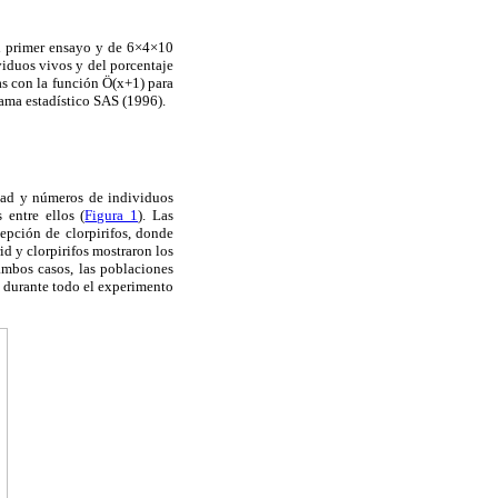
el primer ensayo y de 6×4×10
viduos vivos y del porcentaje
as con la función Ö(x+1) para
ama estadístico SAS (1996).
idad y números de individuos
 entre ellos (
Figura 1
). Las
epción de clorpirifos, donde
id y clorpirifos mostraron los
ambos casos, las poblaciones
s durante todo el experimento