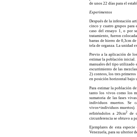
de unos 22 días para el estab
Experimentos
Después de la infestación art
cinco y cuatro grupos para 
caso del ensayo 1, o por se
tratamiento, fueron colocada
barras de hierro de 0,3cm de
tela de organza. La unidad e
Previo a la aplicación de lo
estimar la población inicial
manuales del tipo utilizado
escurrimiento de las mezclas
2) conteos, los tres primero
en posición horizontal bajo 
Para estimar la población d
tanto los vivos como los m
sumatoria de las fases viv
individuos muertos. Se c
vivos+individuos muertos). 
2
refiriéndolos a 20cm
de co
circunferencia se obtuvo a pa
Ejemplares de esta especie
Venezuela, para su ulterior d