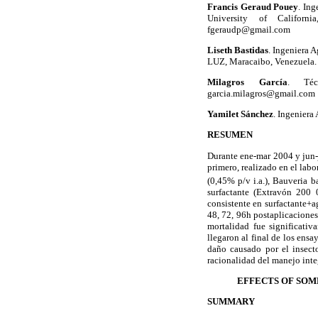
Francis Geraud Pouey
. In
University of Californ
fgeraudp@gmail.com
Liseth Bastidas
. Ingeniera 
LUZ, Maracaibo, Venezuela. 
Milagros García
. Téc
garcia.milagros@gmail.com
Yamilet Sánchez
. Ingenier
RESUMEN
Durante ene-mar 2004 y jun-j
primero, realizado en el labo
(0,45% p/v i.a.), Bauveria b
surfactante (Extravón 200 
consistente en surfactante+a
48, 72, 96h postaplicaciones
mortalidad fue significativ
llegaron al final de los ens
daño causado por el insecto
racionalidad del manejo inte
EFFECTS OF SOM
SUMMARY