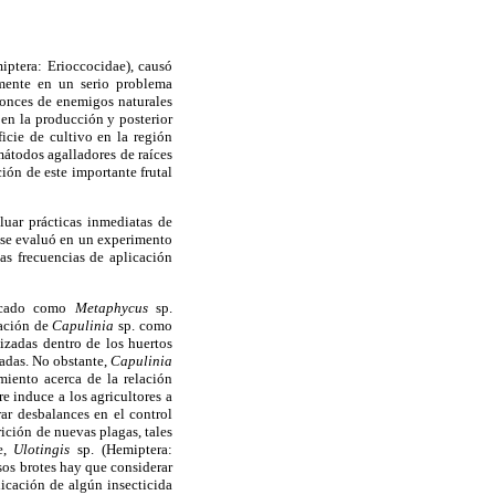
iptera: Erioccocidae), causó
mente en un serio problema
tonces de enemigos naturales
 en la producción y posterior
icie de cultivo en la región
mátodos agalladores de raíces
ión de este importante frutal
luar prácticas inmediatas de
í se evaluó en un experimento
as frecuencias de aplicación
ificado como
Metaphycus
sp.
uación de
Capulinia
sp. como
izadas dentro de los huertos
tadas. No obstante,
Capulinia
iento acerca de la relación
e induce a los agricultores a
rar desbalances en el control
rición de nuevas plagas, tales
je,
Ulotingis
sp. (Hemiptera:
sos brotes hay que considerar
icación de algún insecticida