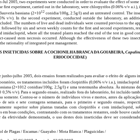
Jul 2005, two experiments were conducted in order to evaluate the effect of some 
e first experiment, carried out in the laboratory, were chlorpyrifos (0.06% v/v a.i.), 
12
, Bauveria bassiana (2×10
conidia/100g, 2.5g/l) and an untreated control. The ins
5% v/v). In the second experiment, conducted outside the laboratory, an additi
ncluded. The numbers of live and dead individuals were counted previous to the app
, followed by six and seven weekly counts for the first and second experiments, re
d imidacloprid, where all the treated plants reached the end of the test in good con
ect-caused stem necrosis occurred. Although the effectiveness of these two insect
the rationality of integrated pest management.
S INSETICIDAS SOBRE A COCHONILHA BRANCA DA GOIABEIRA,
Capulin
ERIOCOCCIDAE)
 junho-julho 2005, dois ensaios foram realizados para avaliar o efeito de alguns in
oratório, os tratamentos incluídos foram clorpirifós (0,06% v/v i.a.), imidacloprid 
assiana (2×1012 conidias/100g; 2,5g/l) e uma testemunha absoluta. Às misturas de
 0,5% v/v). Para o segundo ensaio, realizado fora do laboratório, foi incluído t
ua somente. Contou-se o número de indivíduos vivos e mortos, antes da aplicação 
o de seis e sete contagens semanais, para o primeiro e segundo ensaio, respec
vamente superior sobre plantas tratadas com clorpirifós e com imidacloprid, s
os em boas condições, contrastando com os tratamentos restantes, onde houve caul
r da efetividade demonstrada, o uso destes dois inseticidas deve ser considerad
ol de Plagas / Escamas / Guayabo / Mota Blanca / Plaguicidas /