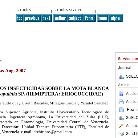
Services 
4
Journal
as Aug. 2007
SciELO
Article
OS INSECTICIDAS SOBRE LA MOTA BLANCA
apulinia
SP. (HEMIPTERA: ERIOCOCCIDAE)
Article
Article
Geraud-Pouey, Liseth Bastidas, Milagros García y Yamilet Sánchez
How to 
ca Superior Agrícola, Instituto Universitario Tecnológico de
ela. Ingeniera Agrónoma, La Universidad del Zulia (LUZ),
SciELO
ctorado en Entomología, Universidad Central de Venezuela.
Automat
 Dirección: Unidad Técnica Fitosanitaria (UTF), Facultad de
 Venezuela. e-mail: dtchirinos@gmail.com
Send th