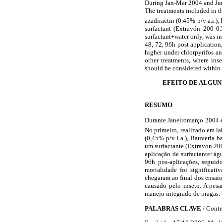
During Jan-Mar 2004 and Jun-
The treatments included in th
azadiractin (0.45% p/v a.i.)
surfactant (Extravón 200 0.
surfactant+water only, was i
48, 72, 96h post application
higher under chlorpyrifos an
other treatments, where ins
should be considered within 
EFEITO DE ALGUN
RESUMO
Durante Janeiromarço 2004 e
No primeiro, realizado em lab
(0,45% p/v i.a.), Bauveria b
um surfactante (Extravon 200
aplicação de surfactante+ág
96h pos-aplicações, seguid
mortalidade foi significati
chegaram ao final dos ensai
causado pelo inseto. A pesa
manejo integrado de pragas.
PALABRAS CLAVE
/ Contr