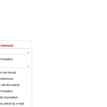
on Demand
 Analytics
 in xml format
 references
cite this article
 Analytics
ic translation
is article by e-mail