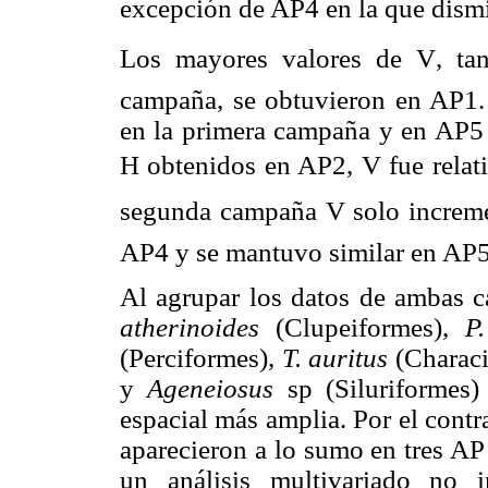
excepción de AP4 en la que dism
Los mayores valores de V, ta
campaña, se obtuvieron en AP1.
en la primera campaña y en AP5 e
H obtenidos en AP2, V fue relat
segunda campaña V solo incre
AP4 y se mantuvo similar en AP5
Al agrupar los datos de ambas 
atherinoides
(Clupeiformes),
P.
(Perciformes),
T. auritus
(Characi
y
Ageneiosus
sp (Siluriformes) 
espacial más amplia. Por el contr
aparecieron a lo sumo en tres AP
un análisis multivariado no i