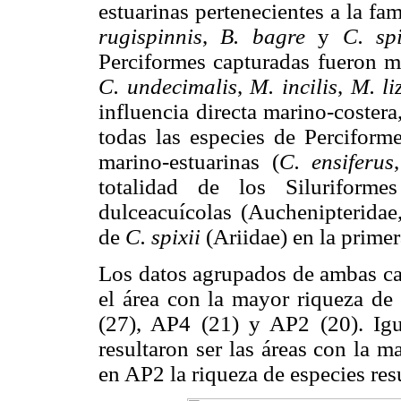
estuarinas pertenecientes a la fam
rugispinnis
,
B. bagre
y
C. spi
Perciformes capturadas fueron ma
C. undecimalis
,
M. incilis
,
M. li
influencia directa marino-costera,
todas las especies de Percifor
marino-estuarinas (
C. ensiferus
totalidad de los Siluriforme
dulceacuícolas (Auchenipteridae
de
C. spixii
(Ariidae) en la prime
Los datos agrupados de ambas c
el área con la mayor riqueza de
(27), AP4 (21) y AP2 (20). I
resultaron ser las áreas con la m
en AP2 la riqueza de especies resu