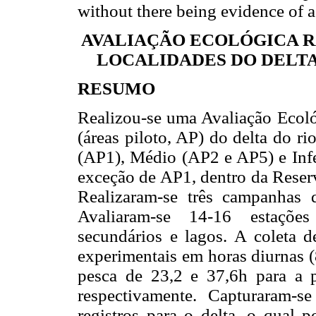
without there being evidence of ac
AVALIAÇÃO ECOLÓGICA R
LOCALIDADES DO DELTA
RESUMO
Realizou-se uma Avaliação Ecoló
(áreas piloto, AP) do delta do r
(AP1), Médio (AP2 e AP5) e Infe
exceção de AP1, dentro da Reser
Realizaram-se três campanhas
Avaliaram-se 14-16 estações
secundários e lagos. A coleta d
experimentais em horas diurnas (
pesca de 23,2 e 37,6h para a 
respectivamente. Capturaram-
registros para o delta, o qual 