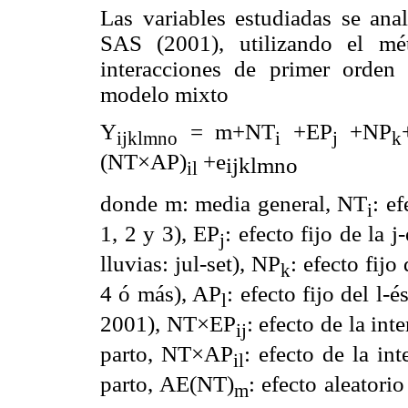
Las variables estudiadas se an
SAS (2001), utilizando el m
interacciones de primer orden 
modelo mixto
Y
=
m
+NT
+EP
+NP
ijklmno
i
j
k
(NT×AP)
+e
ijklmno
il
donde
m
: media general, NT
: e
i
1, 2 y 3), EP
: efecto fijo de la 
j
lluvias: jul-set), NP
: efecto fij
k
4 ó más), AP
: efecto fijo del l
l
2001), NT×EP
: efecto de la in
ij
parto, NT×AP
: efecto de la in
il
parto, AE(NT)
: efecto aleatori
m