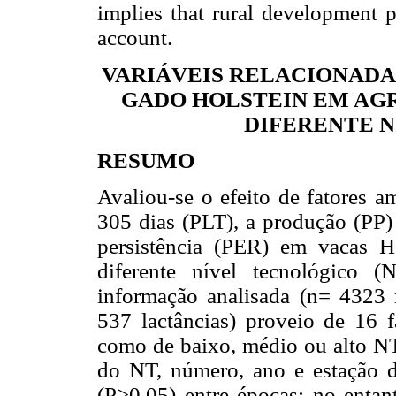
implies that rural development p
account.
VARIÁVEIS RELACIONADA
GADO HOLSTEIN EM AG
DIFERENTE 
RESUMO
Avaliou-se o efeito de fatores a
305 dias (PLT), a produção (PP) 
persistência (PER) em vacas H
diferente nível tecnológico 
informação analisada (n= 4323 
537 lactâncias) proveio de 16 f
como de baixo, médio ou alto NT.
do NT, número, ano e estação d
(P>0,05) entre épocas; no enta