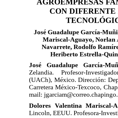
AGROEMPRESAS FA
CON DIFERENTE
TECNOLÓGI
José Guadalupe García-Muñiz
Mariscal-Aguayo, Norlan 
Navarrete, Rodolfo Ramíre
Heriberto Estrella-Qui
José Guadalupe García-Muñ
Zelandia. Profesor-Investig
(UACh), México. Dirección: De
Carretera México-Texcoco, Chap
mail: jgarciam@correo.chapingo
Dolores Valentina Mariscal-
Lincoln, EEUU. Profesora-Inves