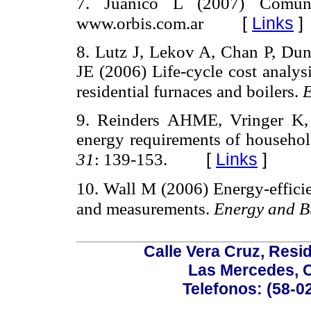
7. Juanicó L (2007) Comunic
[
Links
]
www.orbis.com.ar
8. Lutz J, Lekov A, Chan P, D
JE (2006) Life-cycle cost analys
residential furnaces and boilers.
E
9. Reinders AHME, Vringer K, 
energy requirements of househo
[
Links
]
31
: 139-153.
10. Wall M (2006) Energy-efficie
and measurements.
Energy and B
Calle Vera Cruz, Resi
Las Mercedes, 
Telefonos: (58-0