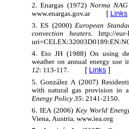
2. Enargas (1972)
Norma NAG
[
Links
www.enargas.gov.ar
3. ES (2000)
European Standar
convection heaters
. http://eur
uri=CELEX:32003D0189:EN:N
4. Eto JH (1988) On using deg
weather on annual energy use in
[
Links
]
12
: 113-117.
5. González A (2007) Residenti
with natural gas provision in 
Energy Policy 35
: 2141-2150.
6. IEA (2006)
Key World Energy 
Viena, Austria. www.iea.org