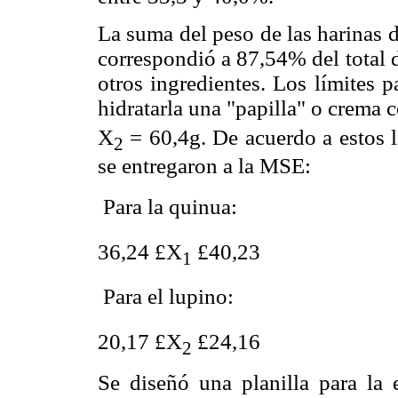
La suma del peso de las harinas 
correspondió a 87,54% del total d
otros ingredientes. Los límites 
hidratarla una "papilla" o crema 
X
= 60,4g. De acuerdo a estos lí
2
se entregaron a la MSE:
 Para la quinua:
36,24
£
X
£
40,23
1
 Para el lupino:
20,17
£
X
£
24,16
2
Se diseñó una planilla para la