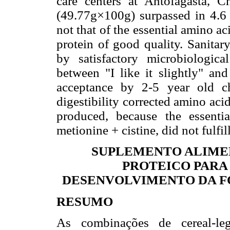
care centers at Antofagasta, Ch
(49.77g×100g) surpassed in 4.6 
not that of the essential amino a
protein of good quality. Sanitar
by satisfactory microbiologic
between "I like it slightly" an
acceptance by 2-5 year old c
digestibility corrected amino ac
produced, because the essenti
metionine + cistine, did not fulfi
SUPLEMENTO ALIME
PROTEICO PARA 
DESENVOLVIMENTO DA F
RESUMO
As combinações de cereal-leg