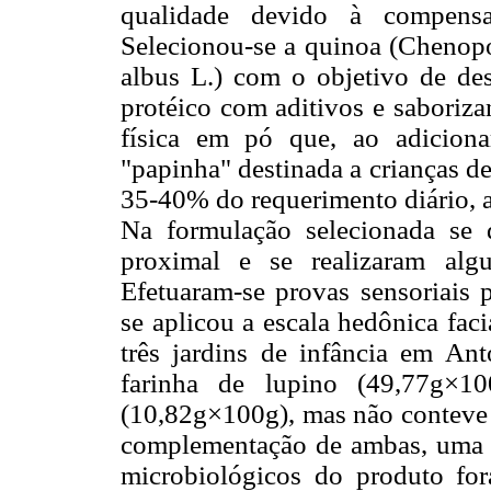
qualidade devido à compensa
Selecionou-se a quinoa (Chenop
albus L.) com o objetivo de de
protéico com aditivos e saboriza
física em pó que, ao adicion
"papinha" destinada a crianças d
35-40% do requerimento diário, a
Na formulação selecionada se 
proximal e se realizaram algu
Efetuaram-se provas sensoriais p
se aplicou a escala hedônica faci
três jardins de infância em Ant
farinha de lupino (49,77g×1
(10,82g×100g), mas não conteve 
complementação de ambas, uma p
microbiológicos do produto for