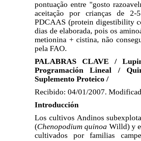
pontuação entre "gosto razoave
aceitação por crianças de 2-
PDCAAS (protein digestibility co
dias de elaborada, pois os aminoá
metionina + cistina, não conseg
pela FAO.
PALABRAS CLAVE / Lupin
Programación Lineal / Qui
Suplemento Proteico /
Recibido: 04/01/2007. Modificad
Introducción
Los cultivos Andinos subexplotad
(
Chenopodium quinoa
Willd) y e
cultivados por familias camp