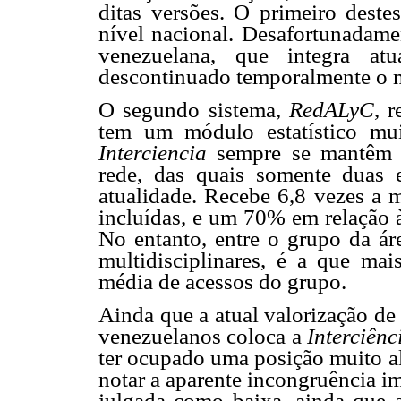
ditas versões. O primeiro deste
nível nacional. Desafortunadam
venezuelana, que integra atu
descontinuado temporalmente o mó
O segundo sistema,
RedALyC
, 
tem um módulo estatístico mu
Interciencia
sempre se mantêm en
rede, das quais somente duas e
atualidade. Recebe 6,8 vezes a m
incluídas, e um 70% em relação à
No entanto, entre o grupo da áre
multidisciplinares, é a que mais
média de acessos do grupo.
Ainda que a atual valorização de
venezuelanos coloca a
Interciênc
ter ocupado uma posição muito alt
notar a aparente incongruência im
julgada como baixa, ainda que a 