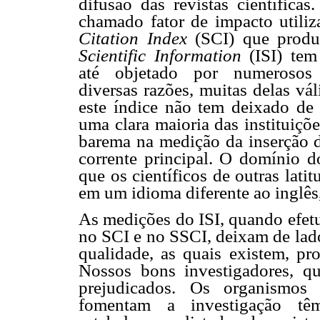
difusão das revistas científicas
chamado fator de impacto utili
Citation Index
(SCI) que prod
Scientific Information
(ISI) tem 
até objetado por numerosos 
diversas razões, muitas delas vál
este índice não tem deixado de 
uma clara maioria das instituiçõ
barema na medição da inserção d
corrente principal. O domínio d
que os científicos de outras lat
em um idioma diferente ao inglês
As medições do ISI, quando efetu
no SCI e no SSCI, deixam de lado
qualidade, as quais existem, pr
Nossos bons investigadores, 
prejudicados. Os organismos 
fomentam a investigação tê