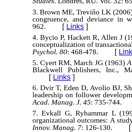
Studies
. Londres, RU. Vol. 32: 6
3. Brown ME, Treviño LK (2006) S
congruence, and deviance in 
[
Links
]
962.
4. Bycio P, Hackett R, Allen J (
conceptualization of transactiona
[
Lin
Psychol. 80
: 468-478.
5. Cyert RM, March JG (1963)
A
Blackwell Publishers, Inc., 
[
Links
]
6. Dvir T, Eden D, Avolio BJ, Sh
leadership on follower developm
Acad. Manag. J. 45
: 735-744.
7. Evkall G, Ryhammar L (1997
organizational outcomes: A stud
Innov. Manag. 7
: 126-130.