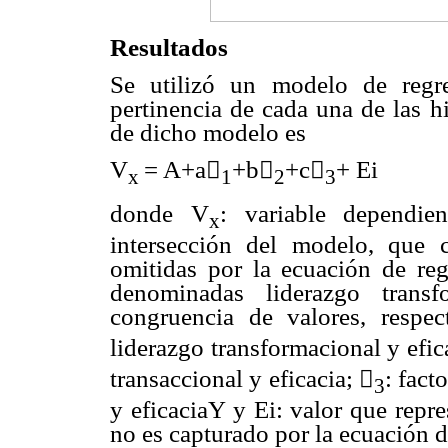
Resultados
Se utilizó un modelo de regre
pertinencia de cada una de las h
de dicho modelo es
V
= A+a

+b

+c

+ Ei
x
1
2
3
donde V
: variable dependie
x
intersección del modelo, que c
omitidas por la ecuación de regr
denominadas liderazgo transfo
congruencia de valores, respe
liderazgo transformacional y efic
transaccional y eficacia;

: fact
3
y eficaciaY y Ei: valor que repre
no es capturado por la ecuación d