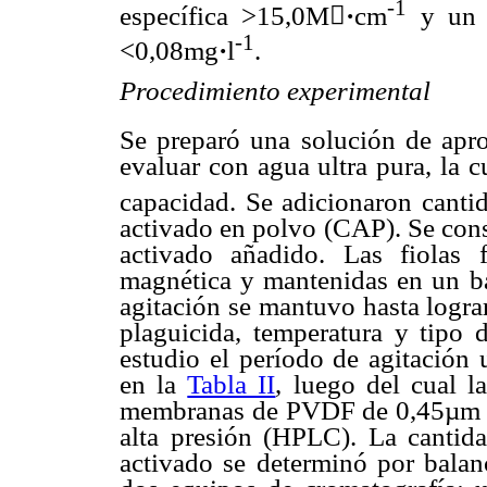
-1
específica >15,0M

·
cm
y un t
-1
<0,08mg
·
l
.
Procedimiento experimental
Se preparó una solución de ap
evaluar con agua ultra pura, la cu
capacidad. Se adicionaron canti
activado en polvo (CAP). Se cons
activado añadido. Las fiolas f
magnética y mantenidas en un ba
agitación se mantuvo hasta lograr
plaguicida, temperatura y tipo 
estudio el período de agitación 
en la
Tabla II
, luego del cual l
membranas de PVDF de 0,45µm y 
alta presión (HPLC). La cantid
activado se determinó por balanc