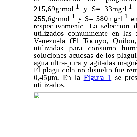
-1
-1
215,69g·mol
y S= 33mg·l
e
-1
-1
255,6g·mol
y S= 580mg·l
en
respectivamente. La selección 
utilizados comunmente en las z
Venezuela (El Tocuyo, Quibor,
utilizadas para consumo huma
soluciones acuosas de los plagui
agua ultra-pura y agitadas magné
El plaguicida no disuelto fue re
0,45μm. En la
Figura 1
se pres
utilizados.