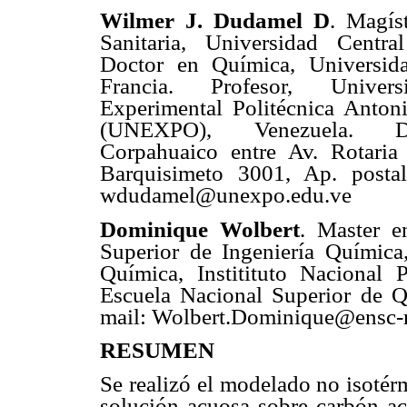
Wilmer J. Dudamel D
. Magís
Sanitaria, Universidad Centra
Doctor en Química, Universid
Francia. Profesor, Univer
Experimental Politécnica Anton
(UNEXPO), Venezuela. Di
Corpahuaico entre Av. Rotaria
Barquisimeto 3001, Ap. postal
wdudamel@unexpo.edu.ve
Dominique Wolbert
. Master e
Superior de Ingeniería Química,
Química, Institituto Nacional P
Escuela Nacional Superior de 
mail: Wolbert.Dominique@ensc-r
RESUMEN
Se realizó el modelado no isotér
solución acuosa sobre carbón act