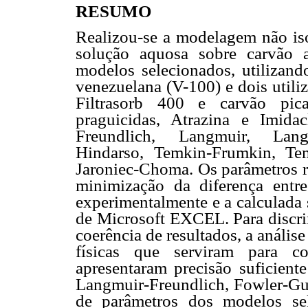
RESUMO
Realizou-se a modelagem não is
solução aquosa sobre carvão 
modelos selecionados, utilizand
venezuelana (V-100) e dois uti
Filtrasorb 400 e carvão pic
praguicidas, Atrazina e Imida
Freundlich, Langmuir, Langm
Hindarso, Temkin-Frumkin, Te
Jaroniec-Choma. Os parâmetros r
minimização da diferença entr
experimentalmente e a calculad
de Microsoft EXCEL. Para discri
coerência de resultados, a anális
físicas que serviram para c
apresentaram precisão suficiente
Langmuir-Freundlich, Fowler-Gu
de parâmetros dos modelos sel