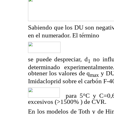
Sabiendo que los
D
U son negativ
en el numerador. El término
se puede despreciar,
d
no influ
1
determinado experimentalment
obtener los valores de q
y
D
max
Imidacloprid sobre el carbón F-4
para 5°C y C=0,6
excesivos (>1500% ) de CVR.
En los modelos de Toth y de Hi