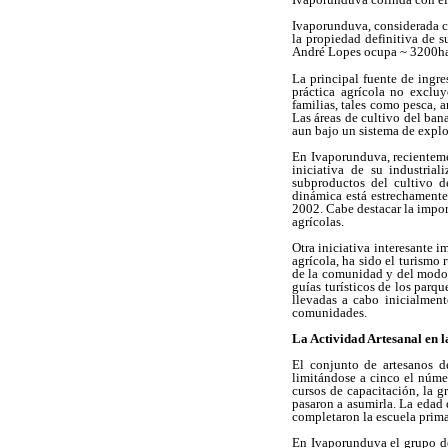
Ivaporunduva, considerada c
la propiedad definitiva de 
André Lopes ocupa ~ 3200ha y
La principal fuente de ingr
práctica agrícola no exclu
familias, tales como pesca, a
Las áreas de cultivo del ban
aun bajo un sistema de explo
En Ivaporunduva, recienteme
iniciativa de su industria
subproductos
del cultivo d
dinámica está estrechamente
2002. Cabe destacar la import
agrícolas.
Otra iniciativa interesante 
agrícola, ha sido el turismo 
de la comunidad y del modo 
guías turísticos de los parq
llevadas a cabo inicialmen
comunidades.
La Actividad Artesanal en 
El conjunto de artesanos 
limitándose a cinco el núme
cursos de capacitación, la 
pasaron a asumirla. La edad 
completaron la escuela prima
En Ivaporunduva el grupo de