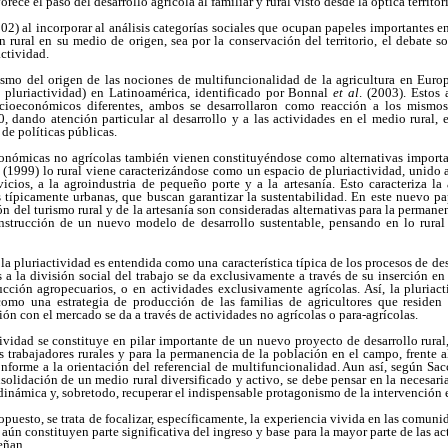
ece el paso del desarrollo agrícola al familiar y rural visto desde la óptica territori
2) al incorporar al análisis categorías sociales que ocupan papeles importantes en 
rural en su medio de origen, sea por la conservación del territorio, el debate s
actividad.
mo del origen de las nociones de multifuncionalidad de la agricultura en Euro
 pluriactividad) en Latinoamérica, identificado por Bonnal
et al
. (2003). Estos
cioeconómicos diferentes, ambos se desarrollaron como reacción a los mismos
, dando atención particular al desarrollo y a las actividades en el medio rural,
 de políticas públicas.
económicas no agrícolas también vienen constituyéndose como alternativas importa
a (1999) lo rural viene caracterizándose como un espacio de pluriactividad
,
unido
vicios, a la agroindustria de pequeño porte y a la artesanía. Esto caracteriza la
s típicamente urbanas, que buscan garantizar la sustentabilidad. En este nuevo pa
ón del turismo rural y de la artesanía son consideradas alternativas para la permanen
onstrucción de un nuevo modelo de desarrollo sustentable, pensando en lo rural
la pluriactividad es entendida como una característica típica de los procesos de des
s a la división social del trabajo se da exclusivamente a través de su inserción en
ción agropecuarios, o en actividades exclusivamente agrícolas. Así, la pluriacti
omo una estrategia de producción de las familias de agricultores que residen 
ón con el mercado se da a través de actividades no agrícolas o para-agrícolas.
tividad se constituye en pilar importante de un nuevo proyecto de desarrollo rural
s trabajadores rurales y para la permanencia de la población en el campo, frente 
nforme a la orientación del referencial de multifuncionalidad. Aun así, según Sac
olidación de un medio rural diversificado y activo, se debe pensar en la necesaria 
inámica y, sobretodo, recuperar el indispensable protagonismo de la intervención e
opuesto, se trata de focalizar, específicamente, la experiencia vivida en las comun
aún constituyen parte significativa del ingreso y base para la mayor parte de las ac
eñan.