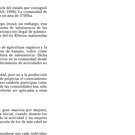
ola
del estado que consiguió
(ISA, 1998). La comunidad de
n un área de 3700ha.
po (roza); sin embargo, esta
omía de subsistencia de las
 extracción ilegal de palmito.
s del río Ribeira, mantenidas
de agricultura orgánica y la
fibra de banano, todos como
tura de subsistencia. Dicha
yectos en la comunidad desde
talecimiento de actividades no
lidad, pero no a la producción
n de propiciar el conocimiento
enes también participan como
a de las comunidades han sido
berán ser aplicadas a otras
 gran mayoría por mujeres,
 inicial, cuando durante los
o la actividad y las mujeres
mayoría de los de más edad no
onsiderar que cada individuo