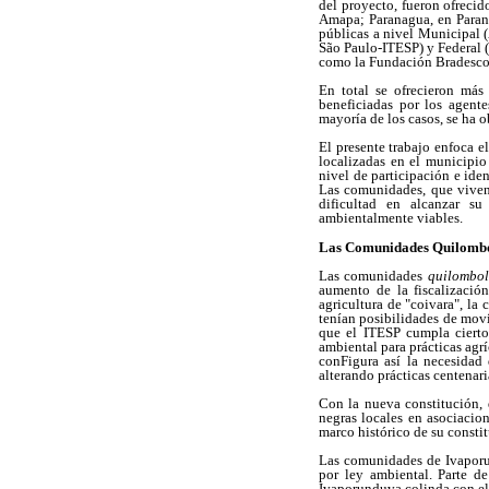
del proyecto, fueron ofrecid
Amapa; Paranagua, en Paraná
públicas a nivel Municipal (
São Paulo-ITESP) y Federal
como la Fundación Bradesco;
En total se ofrecieron más
beneficiadas
por los agente
mayoría de los casos, se ha o
El presente trabajo enfoca e
localizadas en el municipio
nivel de participación e ide
Las comunidades, que viven 
dificultad en alcanzar su 
ambientalmente viables.
Las Comunidades Quilombol
Las comunidades
quilombol
aumento de la fiscalizació
agricultura de "coivara", la
tenían posibilidades de movi
que el ITESP cumpla cierto
ambiental para prácticas agr
conFigura así la necesidad
alterando prácticas centenari
Con la nueva constitución,
negras locales en asociacion
marco histórico de su consti
Las comunidades de Ivaporu
por ley ambiental. Parte d
Ivaporunduva colinda con el 