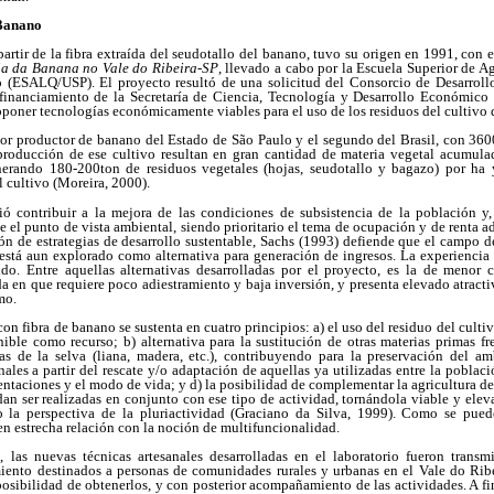
 Banano
partir de la fibra extraída del seudotallo del banano, tuvo su origen en 1991, con 
ia da Banana no Vale do Ribeira-SP
, llevado a cabo por la Escuela Superior de A
 (ESALQ/USP). El proyecto resultó de una solicitud del Consorcio de Desarroll
inanciamiento de la Secretaría de Ciencia, Tecnología y Desarrollo Económico 
oponer tecnologías económicamente viables para el uso de los residuos del cultivo 
yor productor de banano del Estado de São Paulo y el segundo del Brasil, con 36
roducción de ese cultivo resultan en gran cantidad de materia vegetal acumula
nerando 180-200ton de residuos vegetales (hojas, seudotallo y bagazo) por ha
l cultivo (Moreira, 2000).
ió contribuir a la mejora de las condiciones de subsistencia de la población y
e el punto de vista ambiental, siendo prioritario el tema de ocupación y de renta ad
ión de estrategias de desarrollo sustentable, Sachs (1993) defiende que el campo d
está aun explorado como alternativa para generación de ingresos. La experiencia 
ido. Entre aquellas alternativas desarrolladas por el proyecto, es la de menor
 en que requiere poco adiestramiento y baja inversión, y presenta elevado atract
mo.
con fibra de banano se sustenta en cuatro principios: a) el uso del residuo del cul
ible como recurso; b) alternativa para la sustitución de otras materias primas f
as de la selva (liana, madera, etc.), contribuyendo para la preservación del am
anales a partir del rescate y/o adaptación de aquellas ya utilizadas entre la poblac
sentaciones y el modo de vida; y d) la posibilidad de complementar la agricultura d
an ser realizadas en conjunto con ese tipo de actividad, tornándola viable y elev
o la perspectiva de la pluriactividad (Graciano da Silva, 1999). Como se puede
en estrecha relación con la noción de multifuncionalidad.
 las nuevas técnicas artesanales desarrolladas en el laboratorio fueron transm
iento destinados a personas de comunidades rurales y urbanas en el Vale do Ribe
osibilidad de obtenerlos, y con posterior acompañamiento de las actividades. A fi