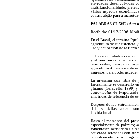
atividades desenvolvidas co
multifuncionalidade, pretend
vários aspectos econômicos
contribuição para a manuten
PALABRAS CLAVE / Artesaní
Recibido: 01/12/2006. Modi
En el Brasil, el término "qu
agricultura de subsistencia y
uso y ocupación de la tierra
Tales comunidades viven una 
y afirma positivamente su i
territoriales; pero por otra
agricultura itinerante y de e
ingresos, para poder acceder 
La artesanía con fibra de 
Inicialmente se desarrolló e
plátano (Garavello, 1999) y
quilombolas
de Ivaporunduv
empíricas de referencia de es
Después de los entrenamiento
sillas, sandalias, carteras, 
la vida local.
Hasta el momento del presen
especialmente de palmito; ac
fomentaran actividades alter
actividad artesanal con fibr
complementarios a la agricu