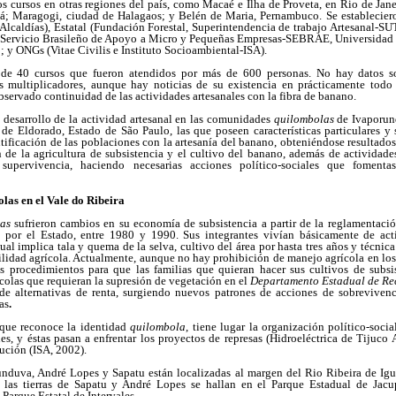
os cursos en otras regiones del país, como Macaé e Ilha de Proveta, en Rio de Jan
; Maragogi, ciudad de Halagaos; y Belén de Maria, Pernambuco. Se estableciero
Alcaldías), Estatal (Fundación Forestal, Superintendencia de trabajo Artesanal-SU
 (Servicio Brasileño de Apoyo a Micro y Pequeñas Empresas-SEBRAE, Universidad 
 y ONGs (Vitae Civilis e Instituto Socioambiental-ISA).
 de 40 cursos que fueron atendidos por
más de 600 personas. No hay datos s
s multiplicadores, aunque hay noticias de su existencia en prácticamente todo e
bservado continuidad de las actividades artesanales con la fibra de banano.
l desarrollo de la actividad artesanal en las comunidades
quilombolas
de Ivaporun
 de Eldorado, Estado de São Paulo, las que poseen características particulares y 
ntificación de las poblaciones con la artesanía del banano, obteniéndose resultados
de la agricultura de subsistencia y el cultivo del banano, además de actividade
supervivencia, haciendo necesarias acciones político-sociales que fomentas
as en el Vale do Ribeira
as
sufrieron cambios en su economía de subsistencia a partir de la reglamentació
n por el Estado, entre 1980 y 1990. Sus integrantes vivían básicamente de acti
 cual implica tala y quema
de la selva, cultivo del área por hasta tres años y técnic
lidad agrícola. Actualmente, aunque no hay prohibición de manejo agrícola en los t
s procedimientos para que las familias que quieran hacer sus cultivos
de subsi
ícolas que requieran la supresión de vegetación en el
Departamento Estadual de Re
 de alternativas de renta, surgiendo nuevos patrones de acciones de sobreviven
as
.
 que reconoce la identidad
quilombola
, tiene lugar la organización político-soci
es, y éstas pasan a enfrentar los proyectos de represas (Hidroeléctrica de Tijuco Al
tución (ISA, 2002).
nduva, André Lopes y Sapatu están localizadas al margen del Rio Ribeira de Igu
e las tierras de Sapatu y André Lopes se hallan en el Parque Estadual de Jac
Parque Estatal de Intervales.