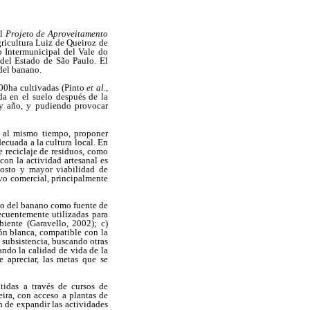
el
Projeto de Aproveitamento
gricultura Luiz de Queiroz de
o Intermunicipal del Vale do
del Estado de São Paulo. El
del banano.
000ha cultivadas (Pinto
et al
.,
da en el suelo después de la
 y año, y pudiendo provocar
, al mismo tiempo, proponer
ecuada a la cultura local. En
e reciclaje de residuos, como
con la actividad artesanal es
 costo y mayor viabilidad de
ivo comercial, principalmente
tivo del banano como fuente de
recuentemente utilizadas para
biente (Garavello, 2002); c)
ión blanca, compatible con la
e subsistencia, buscando otras
ando la calidad de vida de la
 apreciar, las metas que se
itidas a través de cursos de
ira, con acceso a plantas de
n de expandir las actividades