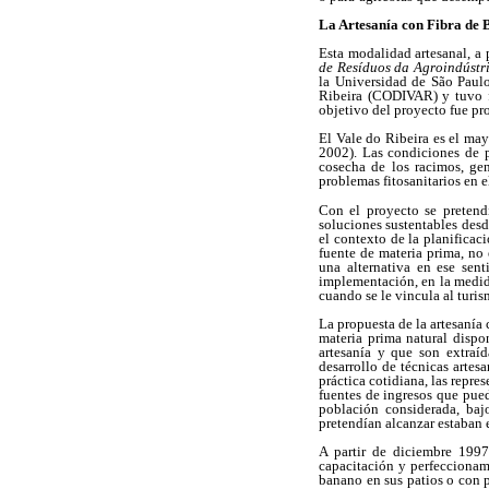
La Artesanía con Fibra de
Esta modalidad artesanal, a 
de Resíduos da Agroindústr
la Universidad de São Paulo
Ribeira (CODIVAR) y tuvo f
objetivo del proyecto fue pr
El Vale do Ribeira es el ma
2002). Las condiciones de p
cosecha de los racimos, ge
problemas fitosanitarios en e
Con el proyecto se pretend
soluciones sustentables desd
el contexto de la planificac
fuente de materia prima, no 
una alternativa en ese sent
implementación, en la medida
cuando se le vincula al turis
La propuesta de la artesanía 
materia prima natural dispon
artesanía y que son extraíd
desarrollo de técnicas artes
práctica cotidiana, las repre
fuentes de ingresos que pued
población considerada, baj
pretendían alcanzar estaban 
A partir de diciembre 1997,
capacitación y perfeccionam
banano en sus patios o con p