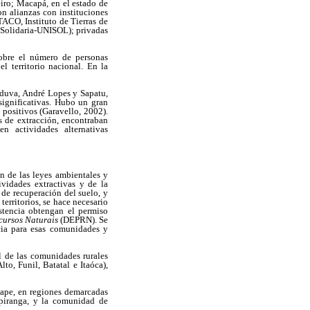
eiro; Macapá, en el estado de
n alianzas con instituciones
TACO, Instituto de Tierras de
Solidaria-UNISOL); privadas
obre el número de personas
l territorio nacional. En la
duva, André Lopes y Sapatu,
significativas. Hubo un gran
 positivos (Garavello, 2002).
s de extracción, encontraban
en actividades alternativas
n de las leyes ambientales y
vidades extractivas
y de la
a de recuperación del suelo, y
erritorios, se hace necesario
stencia obtengan el permiso
cursos Naturais
(DEPRN). Se
cia para esas comunidades y
al de las comunidades rurales
to, Funil, Batatal e Itaóca),
ape, en regiones demarcadas
upiranga, y la comunidad de