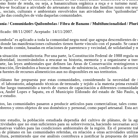
mo fonte de renda, ou seja, a bananicultura orgânica a roça e o turismo rural.
eu-se focalizar a atividade do artesanato na dinâmica das famílias rurais em seus
, sociais, culturais e ambientais envolvidos nas atividades dos "quilombolas
ção das condições de vida daquelas comunidades.
a / Comunidades Quilombolas / Fibra de Banano / Multifuncionalidad / Pluria
ficado: 08/11/2007. Aceptado: 14/11/2007.
ilombola" es aplicado a toda la comunidad negra rural que agrupa descendientes de 
 donde las manifestaciones culturales tienen fuerte vínculo con el pasado. Se carac
 de modo común, basadas en relaciones de parentesco y vecindad, de solidaridad y r
situación contradictoria. Por una parte, la Constitución Federal de 1988 regula su 
dentidad, incentivándolos a rescatar su historia, memoria y a organizarse a trav
 parte, las leyes ambientales que definen las Áreas de Conservación restringieron s
xtracción, llevándolos a buscar otras formas de subsistencia, conllevando a la neces
a fuentes de recursos alimenticios aun no disponibles en sus territorios.
plátano fue propuesta por estas comunidades, considerando la necesidad de f
n el laboratorio, adaptando técnicas de trenzado y tejido a la materia prima extraíd
 fue luego transmitido a través de cursos de capacitación a diferentes comunidade
a, André Lopes e Sapatu, en el Municipio Eldorado del estado de São Paulo, q
te estudio.
s, las comunidades pasaron a producir artículos para comercializar, tales como e
sombreros y otros objetos de uso doméstico y personal, como papel artesanal. Esta ac
te estudio, la población estudiada dependía del cultivo de plátano, de la agr
tividades que no eran suficientes para su sobrevivencia, haciendo necesarias acci
nativas viables para las condiciones ambientales de la región. En el presente tra
a de plátano en las comunidades referidas, en relación a otras actividades utili
ltura, permitiendo que ese análisis contribuya a justificar la propuesta de polít