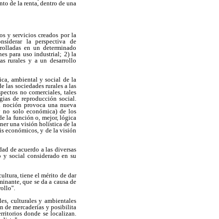
to de la renta, dentro de una
os y servicios creados por la
nsiderar la perspectiva de
rrolladas en un determinado
es para uso industrial; 2) la
as rurales y a un desarrollo
ca, ambiental y social de la
e las sociedades rurales a las
pectos no comerciales, tales
egias de reproducción social.
esa noción provoca una nueva
(y no solo económica) de los
e la función o, mejor, lógica
ner una visión holística de la
is económicos, y de la visión
dad de acuerdo a las diversas
o y social considerado en su
ltura, tiene el mérito de dar
minante, que se da a causa de
ollo".
es, culturales y ambientales
n de mercaderías y posibilita
ritorios donde se localizan.