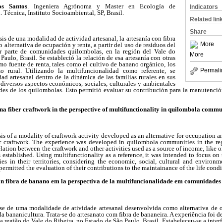
s Santos
. Ingeniera Agrónoma y Master en Ecología de
Indicators
 Técnica, Instituto Socioambiental, SP, Brasil.
Related lin
Share
sis de una modalidad de actividad artesanal, la artesanía con fibra
More
alternativa de ocupación y renta, a partir del uso de residuos del
or parte de comunidades quilombolas, en la región del Vale do
More
Paulo, Brasil. Se estableció la relación de esa artesanía con otras
mo fuente de renta, tales como el cultivo de banano orgánico, los
mo rural. Utilizando la multifuncionalidad como referente, se
Permali
dad artesanal dentro de la dinámica de las familias rurales en sus
s diversos aspectos económicos, sociales, culturales y ambientales
ades de los quilombolas. Esto permitió evaluar su contribución para la manutenció
a fiber craftwork in the perspective of multifunctionality in quilombola commu
is of a modality of craftwork activity developed as an alternative for occupation
ber craftwork. The experience was developed in quilombola communities in the re
elation between the craftwork and other activities used as a source of income, like
s established. Using multifunctionality as a reference, it was intended to focus on 
ies in their territories, considering the economic, social, cultural and environm
 permitted the evaluation of their contributions to the maintainance of the life cond
on fibra de banano em la perspectiva de la multifuncionalidade em comunidades
ise de uma modalidade de atividade artesanal desenvolvida como alternativa de o
a bananicultura. Trata-se do artesanato com fibra de bananeira. A experiência fo
a região do Vale do Ribeira, no Estado de São Paulo, Brasil. Estabeleceu-se a inter