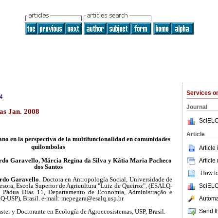
Services 
4
Journal
as Jan. 2008
SciELO
Article
ano en la perspectiva de la multifuncionalidad en comunidades
quilombolas
Article
rdo Garavello, Márcia Regina da Silva y Kátia Maria Pacheco
Article
dos Santos
How to 
rdo Garavello
. Doctora en Antropología Social, Universidade de
fesora, Escola Superior de Agricultura "Luiz de Queiroz", (ESALQ-
SciELO
v. Pádua Dias 11, Departamento de Economia, Administração e
Q-USP), Brasil. e-mail: mepegara@esalq.usp.br
Automat
ster y Doctorante en Ecología de Agroecosistemas, USP, Brasil.
Send th