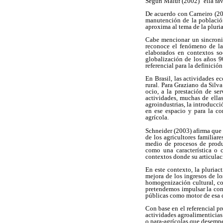
Según Maluf (2002) "ella favor
De acuerdo con Carneiro (200
manutención de la población 
aproxima al tema de la pluri
Cabe mencionar un sincronis
reconoce el fenómeno de la
elaborados en contextos so
globalización de los años 90
referencial para la definición
En Brasil, las actividades 
rural. Para Graziano da Silv
ocio, a la prestación de ser
actividades, muchas de ella
agroindustrias, la introducci
en ese espacio y para la c
agrícola.
Schneider (2003) afirma que 
de los agricultores familiare
medio de procesos de produc
como una característica o c
contextos donde su articulaci
En este contexto, la pluriac
mejora de los ingresos de lo
homogenización cultural, co
pretendemos impulsar la cons
públicas como motor de esa d
Con base en el referencial pr
actividades agroalimenticias 
o para-agrícolas que desemp