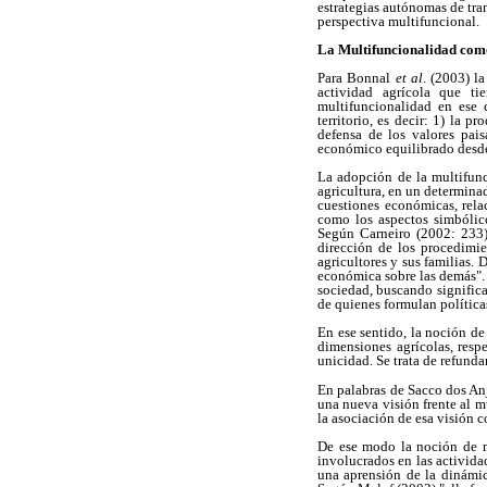
estrategias autónomas de tra
perspectiva multifuncional.
La Multifuncionalidad como
Para Bonnal
et al
. (2003) l
actividad agrícola que ti
multifuncionalidad en ese 
territorio, es decir: 1) la 
defensa de los valores pais
económico equilibrado desde e
La adopción de la multifunc
agricultura, en un determinad
cuestiones económicas, rela
como los aspectos simbólicos
Según Carneiro (2002: 233) 
dirección de los procedimie
agricultores y sus familias
económica sobre las demás". E
sociedad, buscando significa
de quienes formulan políticas
En ese sentido, la noción de
dimensiones agrícolas, resp
unicidad. Se trata de refunda
En palabras de Sacco dos Anj
una nueva visión frente al m
la asociación de esa visión c
De ese modo la noción de m
involucrados en las actividad
una aprensión de la dinámic