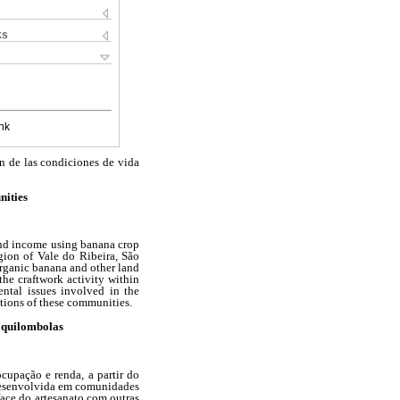
ks
nk
n de las condiciones de vida
nities
 and income using banana crop
gion of Vale do Ribeira, São
 organic banana and other land
the craftwork activity within
ental issues involved in the
itions of these communities.
 quilombolas
cupação e renda, a partir do
i desenvolvida em comunidades
face do artesanato com outras