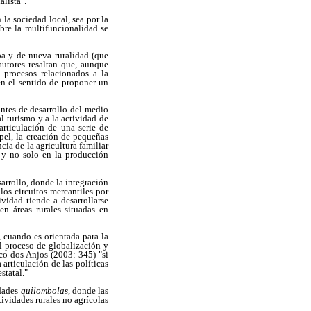
alista".
la sociedad local, sea por la
obre la multifuncionalidad se
pa y de nueva ruralidad (que
 autores resaltan que, aunque
 procesos relacionados a la
 en el sentido de proponer un
ntes de desarrollo del medio
al turismo y a la actividad de
 articulación de una serie de
pel, la creación de pequeñas
cia de la agricultura familiar
 y no solo en la producción
arrollo, donde la integración
 los circuitos mercantiles por
vidad tiende a desarrollarse
en áreas rurales situadas en
, cuando es orientada para la
al proceso de globalización y
co dos Anjos (2003: 345) "si
articulación de las políticas
statal."
idades
quilombolas
, donde las
tividades rurales no agrícolas