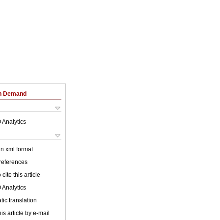
on Demand
 Analytics
 in xml format
 references
cite this article
 Analytics
ic translation
is article by e-mail