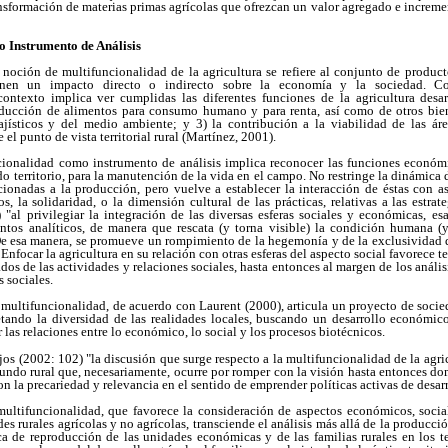
nsformación de materias primas agrícolas que ofrezcan un valor agregado e incremen
 Instrumento de Análisis
a noción de multifuncionalidad de la agricultura se refiere al conjunto de product
enen un impacto directo o indirecto sobre la economía y la sociedad. Co
contexto implica ver cumplidas las diferentes funciones de la agricultura desa
producción de alimentos para consumo humano y para renta, así como de otros bien
ajísticos y del medio ambiente; y 3) la contribución a la viabilidad de las áre
l punto de vista territorial rural (Martínez, 2001).
ionalidad como instrumento de análisis implica reconocer las funciones económi
o territorio, para la manutención de la vida en el campo. No restringe la dinámica d
cionadas a la producción, pero vuelve a establecer la interacción de éstas con as
, la solidaridad, o la dimensión cultural de las prácticas, relativas a las estrat
"al privilegiar la integración de las diversas esferas sociales y económicas, 
ntos analíticos, de manera que rescata (y torna visible) la condición humana 
. De esa manera, se promueve un rompimiento
de la hegemonía y de la exclusividad d
nfocar la agricultura en su relación con otras esferas del aspecto social favorece te
dos de las actividades y relaciones sociales, hasta entonces al margen de los anális
 sociales.
 multifuncionalidad,
de acuerdo con Laurent (2000), articula un proyecto de socie
etando la diversidad de las realidades locales, buscando un desarrollo económic
r las relaciones entre lo económico, lo social y los procesos biotécnicos.
os (2002: 102) "la discusión que surge respecto a la multifuncionalidad de la agricu
undo rural que, necesariamente, ocurre por romper con la visión hasta entonces do
on la precariedad y relevancia en el sentido de emprender políticas activas de desarr
ultifuncionalidad, que
favorece la consideración de aspectos económicos, social
es rurales agrícolas y no agrícolas, transciende el análisis más
allá de la producció
a de reproducción de las unidades económicas y de las familias rurales en los ter