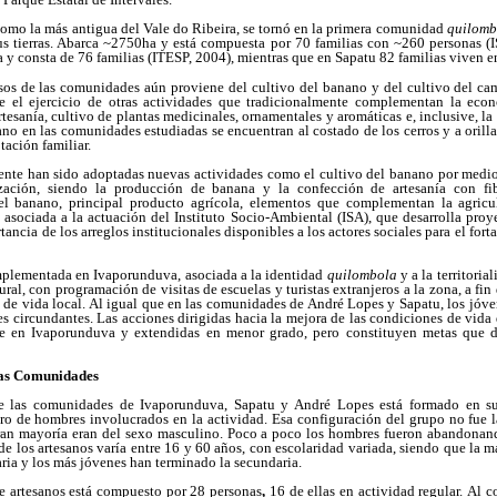
omo la más antigua del Vale do Ribeira, se tornó en la primera comunidad
quilomb
sus tierras. Abarca ~2750ha y está compuesta por 70 familias con ~260 personas 
 consta de 76 familias (ITESP, 2004), mientras que en Sapatu 82 familias viven e
esos de las comunidades aún proviene del cultivo del banano y del cultivo del cam
ye el ejercicio de otras actividades que tradicionalmente complementan la econ
rtesanía, cultivo de plantas medicinales, ornamentales y aromáticas e, inclusive, la
ano en las comunidades estudiadas se encuentran al costado de los cerros y a orilla
tación familiar.
nte han sido adoptadas nuevas actividades como el cultivo del banano por medio 
lización, siendo la producción de banana y la confección de artesanía con 
el banano, principal producto agrícola, elementos que complementan la agricul
 asociada a la actuación del Instituto Socio-Ambiental (ISA), que desarrolla pro
ancia de los arreglos institucionales disponibles a los actores sociales para el for
implementada en Ivaporunduva, asociada a la identidad
quilombola
y a la territoria
rural, con programación de visitas de escuelas y turistas extranjeros a la zona, a fi
de vida local. Al igual que en las comunidades de André Lopes y Sapatu, los jóv
ues circundantes. Las acciones dirigidas hacia la mejora de las condiciones de vid
te en Ivaporunduva y extendidas en menor grado, pero constituyen metas que de
las Comunidades
de las comunidades de Ivaporunduva, Sapatu y André Lopes está formado en su
ro de hombres involucrados en la actividad. Esa configuración del grupo no fue la
gran mayoría eran del sexo masculino. Poco a poco los hombres fueron abandonand
de los artesanos varía entre 16 y 60 años, con escolaridad variada, siendo que la 
ria y los más jóvenes han terminado la secundaria.
 artesanos está compuesto por 28 personas
,
16 de ellas en actividad regular.
Al c