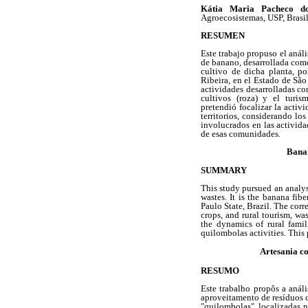
Kátia Maria Pacheco do
Agroecosistemas, USP, Brasil.
RESUMEN
Este trabajo propuso el análi
de banano, desarrollada como 
cultivo de dicha planta, p
Ribeira, en el Estado de São 
actividades desarrolladas co
cultivos (roza) y el turis
pretendió focalizar la activi
territorios, considerando lo
involucrados en las activid
de esas comunidades.
Banan
SUMMARY
This study pursued an analys
wastes. It is the banana fi
Paulo State, Brazil. The corr
crops, and rural tourism, wa
the dynamics of rural famil
quilombolas activities. This
Artesania c
RESUMO
Este trabalho propôs a anál
aproveitamento de resíduos d
"quilombolas", localizadas n