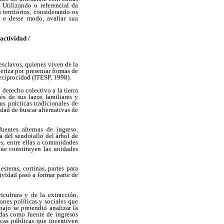
 Utilizando o referencial da
 territórios, considerando os
" e desse modo, avaliar sua
ctividad /
esclavos, quienes viven de la
teriza por presentar formas de
eciprocidad (ITESP, 1998).
derecho colectivo a la tierra
és de sus lazos familiares y
us prácticas tradicionales de
idad de buscar alternativas de
uentes alternas de ingreso.
a del seudotallo del árbol de
s, entre ellas a comunidades
ue constituyen las unidades
steras, cortinas, partes para
tividad pasó a formar parte de
icultura y de la extracción,
ones políticas y sociales que
bajo se pretendió analizar la
zadas como fuente de ingresos
icas públicas que incentiven