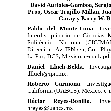
David Aurioles-Gamboa, Sergi
Próo, Oscar Trujillo-Millán, Ju
Garay y Barry W. B
Pablo del Monte-Luna
. Inve
Interdisciplinario de Ciencias M
Politécnico Nacional (CICIMA
Dirección: Av. IPN s/n, Col. Pla
La Paz, BCS, México. e-mail: p
Daniel Lluch-Belda
. Investi
dlluch@ipn.mx.
Roberto Carmona
. Investig
California (UABCS), México. e-
Héctor Reyes-Bonilla
. Inve
hreyes@uabcs.mx