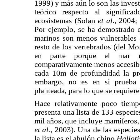
1999) y más aún lo son las inves
teórico respecto al signific
ecosistemas (Solan
et al
., 2004
Por ejemplo, se ha demostrado q
marinos son menos vulnerables 
resto de los vertebrados (del M
en parte porque el mar r
comparativamente menos accesible 
cada 10m de profundidad la pre
embargo, no es en sí prueba s
planteada, para lo que se requier
Hace relativamente poco tiemp
presenta una lista de 133 especie
mil años, que incluye mamíferos,
et al.
, 2003). Una de las especie
la lista es el abulón chino
Halioti