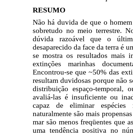
RESUMO
Não há duvida de que o homem 
sobretudo no meio terrestre. N
dúvida razoável que o últim
desaparecido da face da terra é um
se mostra os resultados mais i
extinções marinhas documen
Encontrou-se que ~50% das extin
resultam duvidosas porque não se
distribuição espaço-temporal, 
avaliá-las é insuficiente ou i
capaz de eliminar espécies 
naturalmente são mais propensas 
mar são menos freqüentes que as 
uma tendência positiva no nú