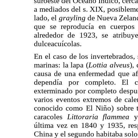
suroeste del Océano Índico, cerc
a mediados del s. XIX, posibleme
lado, el
grayling
de Nueva Zeland
que se reproducía en cuerpos 
alrededor de 1923, se atribuye
dulceacuícolas.
En el caso de los invertebrados,
marinas: la lapa (
Lottia alveus
),
causa de una enfermedad que afe
dependía por completo. El 
exterminado por completo despué
varios eventos extremos de cal
conocido como El Niño) sobre t
caracoles
Littoraria flammea
y
última vez en 1840 y 1935, res
China y el segundo habitaba solo 