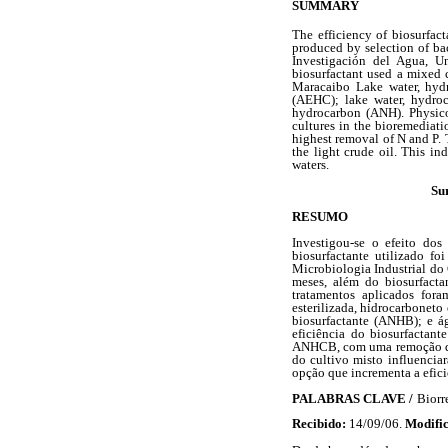
SUMMARY
The efficiency of biosurfac
produced by selection of ba
Investigación del Agua, Un
biosurfactant used a mixed 
Maracaibo Lake water, hyd
(AEHC); lake water, hydro
hydrocarbon (ANH). Physico
cultures in the bioremediat
highest removal of N and P. 
the light crude oil. This in
waters.
Su
RESUMO
Investigou-se o efeito dos
biosurfactante utilizado f
Microbiologia Industrial do 
meses, além do biosurfact
tratamentos aplicados for
esterilizada, hidrocarbonet
biosurfactante (ANHB); e á
eficiência do biosurfactant
ANHCB, com uma remoção de 8
do cultivo misto influencia
opção que incrementa a efic
PALABRAS CLAVE /
Biorr
Recibido:
14/09/06.
Modifi