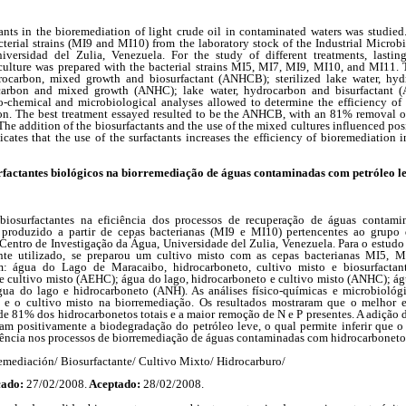
tants in the bioremediation of light crude oil in contaminated waters was studied
cterial strains (MI9 and MI10) from the laboratory stock of the Industrial Microb
iversidad del Zulia, Venezuela. For the study of different treatments, lastin
culture was prepared with the bacterial strains MI5, MI7, MI9, MI10, and MI11. 
rocarbon, mixed growth and biosurfactant (ANHCB); sterilized lake water, hy
carbon and mixed growth (ANHC); lake water, hydrocarbon and bisurfactant 
-chemical and microbiological analyses allowed to determine the efficiency of 
ion. The best treatment essayed resulted to be the ANHCB, with an 81% removal o
The addition of the biosurfactants and the use of the mixed cultures influenced pos
dicates that the use of the surfactants increases the efficiency of bioremediatio
rfactantes biológicos na biorremediação de águas contaminadas com petróleo le
 biosurfactantes na eficiência dos processos de recuperação de águas contam
oi produzido a partir de cepas bacterianas (MI9 e MI10) pertencentes ao grupo
Centro de Investigação da Água, Universidade del Zulia, Venezuela. Para o estudo d
ante utilizado, se preparou um cultivo misto com as cepas bacterianas MI5, 
am: água do Lago de Maracaibo, hidrocarboneto, cultivo misto e biosurfact
o e cultivo misto (AEHC); água do lago, hidrocarboneto e cultivo misto (ANHC); ág
gua do lago e hidrocarboneto (ANH). As análises físico-químicas e microbiológi
e e o cultivo misto na biorremediação. Os resultados mostraram que o melhor e
1% dos hidrocarbonetos totais e a maior remoção de N e P presentes. A adição do
ram positivamente a biodegradação do petróleo leve, o qual permite inferir que o
iência nos processos de biorremediação de águas contaminadas com hidrocarboneto
emediación/ Biosurfactante/ Cultivo Mixto/ Hidrocarburo/
cado:
27/02/2008.
Aceptado:
28/02/2008.