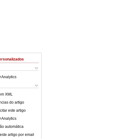
ersonalizados
 Analytics
 em XML
cias do artigo
itar este artigo
 Analytics
ão automática
este artigo por email