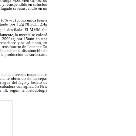
centrifuga MSE Med Oil-58199
o y resuspendido en solución
rifugado se resuspendió en un
 (8% v/v) como única fuente
egrado por 1,2g NH
CL, 2,4g
4
agua destilada. El MMM fue
idamente, la mezcla se colocó
 a 2000xg por 15min en una
renadante y se adicionó, en
 el tensiómetro de Lecomte Du
ficiente en la disminución de
 la producción de surfactante
 de los diversos tratamientos
ctante obtenido de las cepas
 agua del lago y fosfato de
incubadora con agitación New
a II
), según la metodología