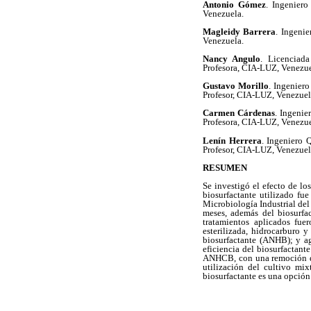
Antonio Gómez
. Ingenier
Venezuela.
Magleidy Barrera
. Ingeni
Venezuela.
Nancy Angulo
. Licenciad
Profesora, CIA-LUZ, Venezue
Gustavo Morillo
. Ingenier
Profesor, CIA-LUZ, Venezuel
Carmen Cárdenas
. Ingenie
Profesora, CIA-LUZ, Venezue
Lenín Herrera
. Ingeniero 
Profesor, CIA-LUZ, Venezuel
RESUMEN
Se investigó el efecto de lo
biosurfactante utilizado fu
Microbiología Industrial del 
meses, además del biosurfa
tratamientos aplicados fu
esterilizada, hidrocarburo 
biosurfactante (ANHB); y ag
eficiencia del biosurfactant
ANHCB, con una remoción del
utilización del cultivo mix
biosurfactante es una opción