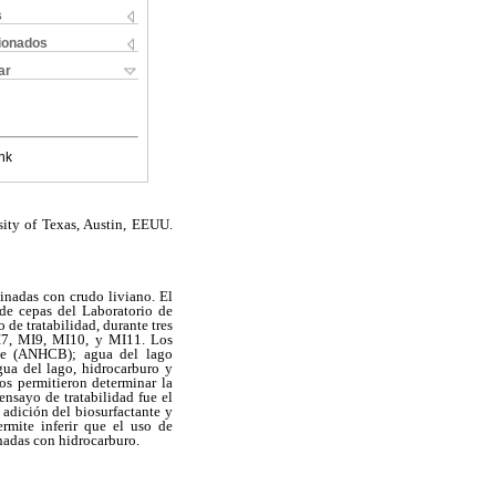
s
cionados
ar
nk
sity of Texas, Austin, EEUU.
minadas con crudo liviano. El
 de cepas del Laboratorio de
 de tratabilidad, durante tres
MI7, MI9, MI10, y MI11. Los
nte (ANHCB); agua del lago
gua del lago, hidrocarburo y
os permitieron determinar la
ensayo de tratabilidad fue el
adición del biosurfactante y
ermite inferir que el uso de
nadas con hidrocarburo.