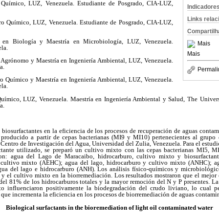
o Químico, LUZ, Venezuela. Estudiante de Posgrado, CIA-LUZ,
Indicadore
Links rela
ero Químico, LUZ, Venezuela. Estudiante de Posgrado, CIA-LUZ,
Compartilh
a en Biología y Maestría en Microbiología, LUZ, Venezuela.
Mais
la.
Mais
o Agrónomo y Maestría en Ingeniería Ambiental, LUZ, Venezuela.
a.
Permali
ro Químico y Maestría en Ingeniería Ambiental, LUZ, Venezuela.
la.
Químico, LUZ, Venezuela. Maestría en Ingeniería Ambiental y Salud, The Univer
a.
s biosurfactantes en la eficiencia de los procesos de recuperación de aguas conta
e producido a partir de cepas bacterianas (MI9 y MI10) pertenecientes al grupo
Centro de Investigación del Agua, Universidad del Zulia, Venezuela. Para el estudio
ctante utilizado, se preparó un cultivo mixto con las cepas bacterianas MI5, 
eron: agua del Lago de Maracaibo, hidrocarburo, cultivo mixto y biosurfacta
y cultivo mixto (AEHC); agua del lago, hidrocarburo y cultivo mixto (ANHC); a
ua del lago e hidrocarburo (ANH). Los análisis físico-químicos y microbiológic
e y el cultivo mixto en la biorremediación. Los resultados mostraron que el mejor 
 81% de los hidrocarburos totales y la mayor remoción del N y P presentes. La 
to influenciaron positivamente la biodegradación del crudo liviano, lo cual p
 que incrementa la eficiencia en los procesos de biorremediación de aguas contami
Biological surfactants in the bioremediation of light oil contaminated water