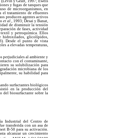
 (Levin y Gealt, 1997; Eweis
ciones y fugas de tanques que
 uso de microorganismos, en
 el tratamiento de efluentes
mos producen agentes activos
to
et al
., 1993; Desai y Banat,
idad de disminuir la tensión
paración de fases, actividad
 textil y petroquímica. Ellos
hidroxilados, glicolípidos,
93). Desde el punto de vista
bles a elevadas temperaturas,
s perjudiciales al ambiente y
ontacto con el contaminante,
ieren su solubilización para
egradación microbiana de los
cipalmente, su habilidad para
zando surfactantes biológicos
sistió en la producción del
o del biosurfactante sobre la
ía Industrial del Centro de
ue transferida con un asa de
ert B-50 para su activación.
asta alcanzar un crecimiento