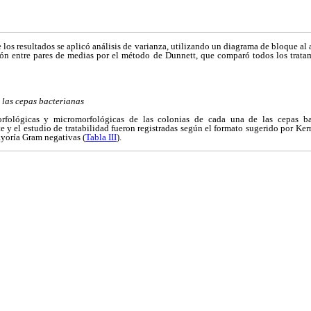
de los resultados se aplicó análisis de varianza, utilizando un diagrama de bloque al
ón entre pares de medias por el método de Dunnett, que comparó todos los trata
las cepas bacterianas
orfológicas y micromorfológicas de las colonias de cada una de las cepas bac
e y el estudio de tratabilidad fueron registradas según el formato sugerido por Kerr
ayoría Gram negativas (
Tabla III
).