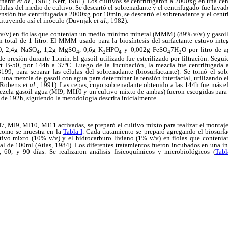
rhardt
et al
., 1981; Kerr, 1981). Los cultivos se centrifugaron a 2000xg en una 
lulas del medio de cultivo. Se descartó el sobrenadante y el centrifugado
fue lavad
pensión fue centrifugada a 2000xg por 10min, se descartó el sobrenadante y el cent
ituyendo así el inóculo (Duvnjak
et al
., 1982).
 v/v) en fiolas que contenían un medio mínimo mineral (MMM) (89% v/v) y gasoil
 total de 1 litro. El MMM usado para la biosíntesis del surfactante estuvo int
O, 2,4g NaSO
, 1,2g MgSO
, 0,6g K
HPO
y 0,002g FeSO
7H
O por litro de 
4
4
2
4
4
2
de presión durante 15min. El gasoil utilizado fue esterilizado por filtración. Segu
 B-50, por 144h a 37ºC. Luego de la incubación, la mezcla fue centrifugada
99, para separar las células del sobrenadante (biosurfactante). Se tomó el sob
a una mezcla de gasoil con agua para determinar la tensión interfacial, utilizando
 Roberts
et al
., 1991). Las cepas, cuyo sobrenadante obtenido a las 144h fue más e
 mezcla gasoil-agua (MI9, MI10 y un cultivo mixto de ambas) fueron escogidas para
de 192h, siguiendo la metodología descrita inicialmente.
I7, MI9, MI10, MI11 activadas, se preparó el cultivo mixto para realizar el montaje
, como se muestra en la
Tabla I
. Cada tratamiento se preparó agregando el biosurfa
ivo mixto (10% v/v) y el hidrocarburo liviano (1% v/v) en fiolas que contenían
l de 100ml (Atlas, 1984). Los diferentes tratamientos fueron incubados en una 
60, y 90 días. Se realizaron análisis fisicoquímicos y microbiológicos (
Tabl