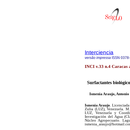
Interciencia
versão impressa
ISSN
0378
INCI v.33 n.4 Caracas 
Surfactantes biológic
Ismenia Araujo, Antonio
Ismenia Araujo
. Licenciada
Zulia (LUZ), Venezuela. M.
LUZ, Venezuela y Coordin
Investigación del Agua (CI
Núcleo Agropecuario. Lagu
ismenia_araujo@hotmail.c