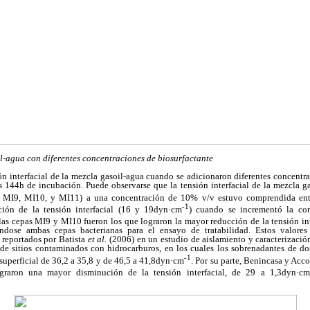
il-agua con diferentes concentraciones de biosurfactante
ón interfacial de la mezcla gasoil-agua cuando se adicionaron diferentes concentr
s 144h de incubación. Puede observarse que la tensión interfacial de la mezcla ga
, MI9, MI10, y MI11) a una concentración de 10% v/v estuvo comprendida ent
-1
ión de la tensión interfacial (16 y 19dyn·cm
) cuando se incrementó la co
 las cepas MI9 y MI10 fueron los que lograron la mayor reducción de la tensión in
ándose ambas cepas bacterianas para el ensayo de tratabilidad. Estos valore
s reportados por Batista
et al.
(2006) en un estudio de aislamiento y caracterizació
 de sitios contaminados con hidrocarburos, en los cuales los sobrenadantes de do
-1
superficial de 36,2 a 35,8 y de 46,5 a 41,8dyn·cm
. Por su parte, Benincasa y Acc
raron una mayor disminución de la tensión interfacial, de 29 a 1,3dyn·cm