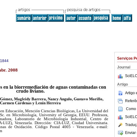
Serviços P
-1844
Journal
abr. 2008
SciELO
Artigo
os en la biorremediación de aguas contaminadas con
crudo liviano.
Artigo
 Gómez, Magleidy Barrera, Nancy Angulo, Gustavo Morillo,
Referên
Carmen Cárdenas y Lenín Herrera
Como c
 en Educación, Mención Ciencias Biológicas, La Universidad del
Sc. en Microbiología, University of Georgia, EEUU. Profesora,
SciELO
adora, Laboratorio de Microbiología Industrial, Centro de
A-LUZ), Venezuela. Dirección: CIA-LUZ, Ciudad Universitaria.
Traduç
nas de Oxidación. Código Postal 4005 - Venezuela. e-mail:
om
Enviar 