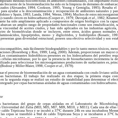
mpleado medidas biocorrectoras en ambientes contaminados, con importante éxito
más frecuente de la biorremediación ha sido en la limpieza de derrames de embarca
izados (Alexander, 1994; Cookson, 1995; Young y Gerniglia, 1995). Resalta el
, para ayudar a la descontaminación y recuperación de ambientes naturales y para
(Nishino y Spain, 1993; Landa, 1994; Wrenn, 1994). Muchos de estos microorganis
es) cuando crecen en hidrocarburos (Cooper
et
., 1979; Duvnjak
et al
., 1982; Kitamo
ctante ha sido amplimente aplicado a compuestos de origen biológico con la capac
s abarcan un amplio rango de propiedades funcionales como son emulsificación, se
a viscosidad de aceites crudos, y han sido aplicados en las industrias agrícola,
ctro de biomoléculas donde se incluyen, entre otros, ácidos grasos normales e 
ilaminoácidos, lipopéptidos, mono- y diglicéridos, y fosfolípidos (Kosaric, 19
 presentan gran diversidad estructural, poseen una efectiva selectividad y son esta
biocompatibles, más fácilmente biodegradables y por lo tanto menos tóxicos, meno
raciones (Rosenberg y Ron, 1999; Lang, 2000). Además, proporcionan un mayor c
 Los contaminantes hidrofóbicos presentes en los hidrocarburos del petróleo requ
s células microbianas; por lo que la presencia de biosurfactantes incrementa la d
tilizado para seleccionar los microorganismos productores de surfactantes es, prin
al (Bodour y Miller-Maier, 1998; Cooper
et al
., 1979).
zar el proceso de biorremediación de un agua contaminada con crudo liviano utili
s bacterianas. El trabajo fue realizado en dos etapas; la primera etapa con
 en la segunda etapa se realizó un estudio de tratabilidad para determinar el efect
 integrado por cepas bacterianas aisladas de aguas contaminadas con hidrocarburos.
te
s bacterianas del grupo de cepas aisladas en el Laboratorio de Microbiolog
a Universidad del Zulia (MI3, MI5, MI7, MI9, MI10, y MI11). Cada una de ellas f
e caldo Tripticasa Soya y se incubó a 37ºC durante 24h en una incubadora Memm
as cepas se transfirió a 9ml de caldo Tripticasa Soya y se incubaron a 37ºC h