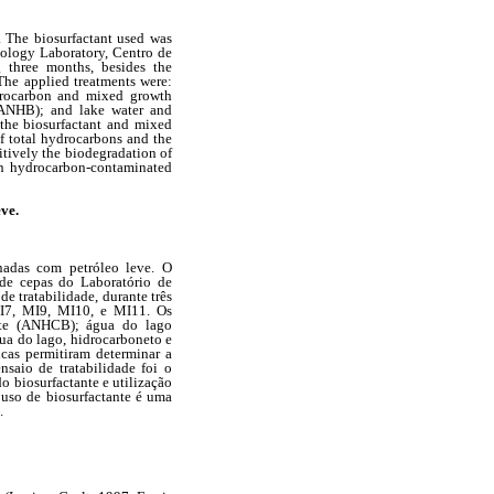
. The biosurfactant used was
iology Laboratory, Centro de
g three months, besides the
The applied treatments were:
drocarbon and mixed growth
(ANHB); and lake water and
the biosurfactant and mixed
f total hydrocarbons and the
itively the biodegradation of
n in hydrocarbon-contaminated
ve.
inadas com petróleo leve. O
 de cepas do Laboratório de
e tratabilidade, durante três
MI7, MI9, MI10, e MI11. Os
ante (ANHCB); água do lago
ua do lago, hidrocarboneto e
cas permitiram determinar a
nsaio de tratabilidade foi o
 biosurfactante e utilização
 uso de biosurfactante é uma
.