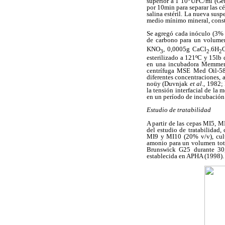
superior a 1´10
UFC/ml (Ge
por 10min para separar las cé
salina estéril. La nueva sus
medio mínimo mineral, const
Se agregó cada inóculo (3%
de carbono para un volumen
KNO
, 0,0005g CaCl
.6H
3
2
2
esterilizado a 121ºC y 15lb 
en una incubadora Memmert
centrífuga MSE Med Oil-581
diferentes concentraciones, 
noüy (Duvnjak
et al
., 1982;
la tensión interfacial de la
en un período de incubación 
Estudio de tratabilidad
A partir de las cepas MI5, M
del estudio de tratabilidad
MI9 y MI10 (20% v/v), cult
amonio para un volumen tota
Brunswick G25 durante 30, 
establecida en APHA (1998).