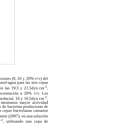
aciones (0, 10 y 20% v/v) del
soil-agua para las seis cepas
-1
re las 19,5 y 21,5dyn·cm
,
ncentración a 20% v/v. Los
-1
terfacial, 16 y 16,5dyn·cm
,
s mostraron mayor actividad
n de bacterias productoras de
s cepas bacterianas causaron
orsini (2007), en una solución
-1
, utilizando una cepa de