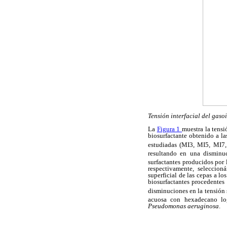
Tensión interfacial del gaso
La
Figura 1
muestra la tensi
biosurfactante obtenido a la
estudiadas (MI3, MI5, MI7
resultando en una disminuc
surfactantes producidos por
respectivamente, seleccion
superficial de las cepas a lo
biosurfactantes procedentes
disminuciones en la tensión 
acuosa con hexadecano log
Pseudomonas aeruginosa
.