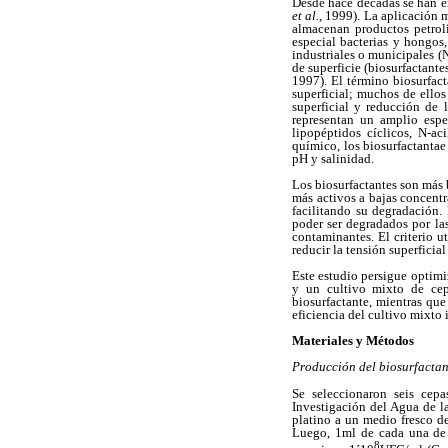
Desde hace décadas se han e
et al.
, 1999). La aplicación 
almacenan productos petrol
especial bacterias y hongos
industriales o municipales 
de superficie (biosurfactant
1997). El término biosurfa
superficial; muchos de ello
superficial y reducción de l
representan un amplio espe
lipopéptidos cíclicos, N-ac
químico, los biosurfactantae
pH y salinidad.
Los biosurfactantes son más 
más activos a bajas concent
facilitando su degradación.
poder ser degradados por la
contaminantes. El criterio u
reducir la tensión superfici
Este estudio persigue optimi
y un cultivo mixto de cepa
biosurfactante, mientras que
eficiencia del cultivo mixto
Materiales y Métodos
Producción del biosurfactan
Se seleccionaron seis cepa
Investigación del Agua de l
platino a un medio fresco d
Luego, 1ml de cada una de l
8