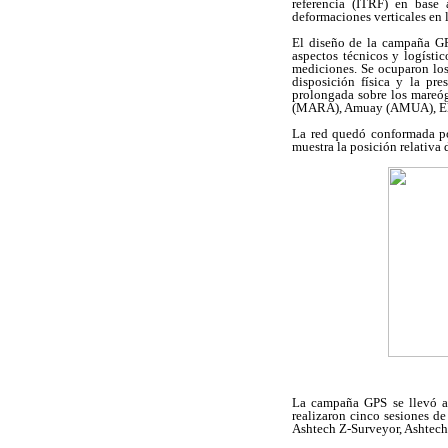
referencia (ITRF) en base
deformaciones verticales en
El diseño de la campaña GPS
aspectos técnicos y logísti
mediciones. Se ocuparon los
disposición física y la pre
prolongada sobre los mareóg
(MARA), Amuay (AMUA), El
La red quedó conformada por
muestra la posición relativa 
La campaña GPS se llevó a 
realizaron cinco sesiones de
Ashtech Z-Surveyor, Ashtec