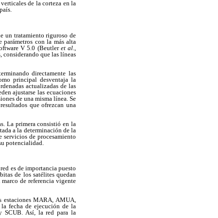
erticales de la corteza en la
país.
de un tratamiento riguroso de
e parámetros con la más alta
Software V 5.0 (Beutler
et al
.,
s, considerando que las líneas
terminando directamente las
como principal desventaja la
rdenadas actualizadas de las
den ajustarse las ecuaciones
siones de una misma línea. Se
 resultados que ofrezcan una
s. La primera consistió en la
tada a la determinación de la
e servicios de procesamiento
su potencialidad.
 red es de importancia puesto
itas de los satélites quedan
l marco de referencia vigente
e las estaciones MARA, AMUA,
la fecha de ejecución de la
 SCUB. Así, la red para la