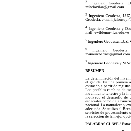
2
Ingeniero Geodesta, 
rafaelavilaa@gmail.com
3
Ingeniero Geodesta, LUZ
Geodesia. e-mail: jalonsop
4
Ingeniero Geodesta y Doc
mail: ewilderm@luz.edu.ve
5
Ingeniero Geodesta, LUZ, 
6
Ingeniero Geodesta
manaurebarrios@gmail.com
7
Ingeniero Geodesta y M.Sc.
RESUMEN
La determinación del nivel 
el geoide. En una primera 
estimado a partir de registr
Los posibles cambios de est
movimiento terrestre y la i
motivado el desarrollo de 
espaciales como de altimetr
nacional. La naturaleza y ex
adecuada. Se utilizó el Bern
servicios de procesamiento 
la selección de la mejor opc
PALABRAS CLAVE / Estacion