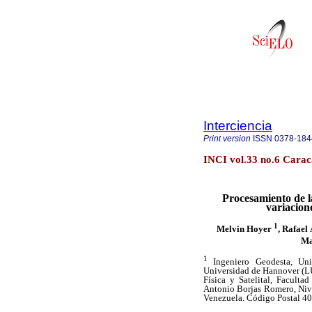
Interciencia
Print version
ISSN
0378-184
INCI vol.33 no.6 Carac
Procesamiento de la
variacion
1
Melvin Hoyer
, Rafael
Ma
1
Ingeniero Geodesta, Uni
Universidad de Hannover (LU
Física y Satelital, Faculta
Antonio Borjas Romero, Nive
Venezuela. Código Postal 4