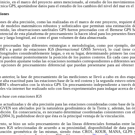
inicio, en el marco del proyecto antes mencionado, al estudio de los movimientos v
écnica GPS, aportándose datos para el estudio de los cambios del nivel del mar en el 
iones
es de alta precisión, como las realizadas en el marco de este proyecto, requiere 
n de modelos matemáticos robustos y sofisticados que permitan una estimación d
sentido, las observaciones satelitales GPS fueron procesadas con el Bernese GPS 
potencial de esta plataforma de procesamiento la hacen ideal para los presentes fine
a y larga longitud, así como el gran volumen de data almacenada.
r procesadas bajo diferentes estrategias o metodologías, como por ejemplo, de
M´s a partir de estaciones IGS (
Internacional
GNSS
Service
), lo cual tiene 
 longitudes considerablemente largas, o en su lugar, determinando primero las coo
ra estimar posteriormente la posición de los puntos costeros. En cada caso pue
en pueden ajustarse todas las ecuaciones normales correspondientes a diferentes se
as opciones de procesamiento diferencial que puedan presentarse para así obtener
anterior, la fase de procesamiento de las mediciones se llevó a cabo en dos etapa
 alta exactitud para las estaciones base de la red costera y la segunda estuvo orien
 BM´s observados con la técnica GPS. Un procesamiento independiente a través d
les vía internet fue realizado solo con fines experimentales para indagar acerca de 
s base con estaciones IGS
 actualizadas y de alta precisión para las estaciones consideradas como base de la
VEN son afectados por la naturaleza geodinámica de la Tierra y, además, las órb
medición. En consecuencia, es necesario determinar coordenadas consistentes con e
(2004.3), pudiéndose decir que ésta es la principal ventaja de la vinculación.
iento, se hizo un solo procesamiento de las líneas diferenciales formadas entr
s IGS seleccionadas de acuerdo a su proximidad, disponibilidad de data para 
uración geométrica de las mismas, siendo éstas CRO1, KOUR, MANA, GLPS y