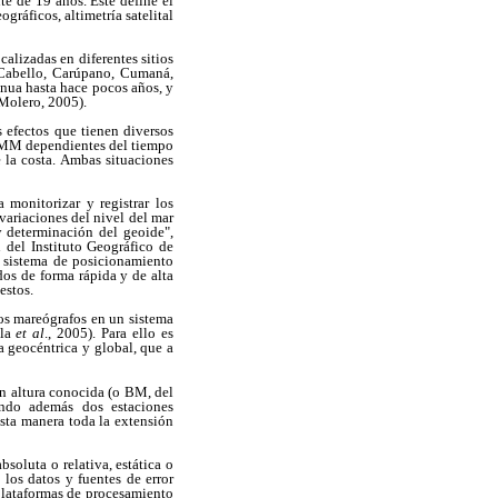
te de 19 años. Este define el
ográficos, altimetría satelital
alizadas en diferentes sitios
o Cabello, Carúpano, Cumaná,
inua hasta hace pocos años, y
Molero, 2005).
 efectos que tienen diversos
l NMM dependientes del tiempo
 la costa. Ambas situaciones
 monitorizar y registrar los
ariaciones del nivel del mar
y determinación del geoide",
 del Instituto Geográfico de
n sistema de posicionamiento
ados de forma rápida y de alta
estos.
los mareógrafos en un sistema
ila
et al
., 2005). Para ello es
a geocéntrica y global, que a
on altura conocida (o BM, del
ando además dos estaciones
esta manera toda la extensión
soluta o relativa, estática o
los datos y fuentes de error
 plataformas de procesamiento