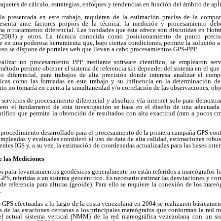
quetes de cálculo, estrategias, enfoques y tendencias en función del ámbito de apl
la presentada en este trabajo, requieren de la estimación precisa de la compon
resenta ante factores propios de la técnica, la medición y procesamiento deb
a o tratamiento diferencial. Las bondades que ésta ofrece son discutidas en Ho
(2003) y otros. La técnica conocida como posicionamiento de punto precis
 en una poderosa herramienta que, bajo ciertas condiciones, permite la solución 
uso se dispone de portales web que llevan a cabo procesamientos GPS-PPP.
lizar un procesamiento PPP mediante software científico, se emplearon serv
 método permite obtener el sistema de referencia sin depender del sistema en el que 
o diferencial, para trabajos de alta precisión donde interesa analizar el comp
sicas como las formadas en este trabajo y su influencia en la determinación de
to no tomaría en cuenta la simultaneidad y/o correlación de las observaciones, obj
n servicios de procesamiento diferencial y absoluto vía internet solo para demostr
pero el fundamento de esta investigación se basa en el diseño de una adecuada 
entífico que permita la obtención de resultados con alta exactitud (mm a pocos cm
el procedimiento desarrollado para el procesamiento de la primera campaña GPS con
mpleadas y evaluadas consideró el uso de data de alta calidad, estimaciones robust
ntes IGS y, a su vez, la estimación de coordenadas actualizadas para las bases intern
e las Mediciones
 para levantamientos geodésicos generalmente no están referidos a mareógrafos loc
PS, referidas a un sistema geocéntrico. Es necesario estimar las desviaciones y corr
 de referencia para alturas (geoide). Para ello se requiere la conexión de los mareó
.
s GPS efectuadas a lo largo de la costa venezolana en 2004 se realizaron básicament
a de las estaciones cercanas a los principales mareógrafos que conforman la red 
del actual sistema vertical (NMM) de la red mareográfica venezolana con un si