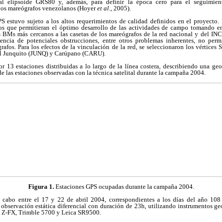
 al elipsoide GRS80 y, además, para definir la época cero para el seguimien
 los mareógrafos venezolanos (Hoyer
et al
., 2005).
 estuvo sujeto a los altos requerimientos de calidad definidos en el proyecto. 
cos que permitieran el óptimo desarrollo de las actividades de campo tomando en
 BMs más cercanos a las casetas de los mareógrafos de la red nacional y del IN
sencia de potenciales obstrucciones, entre otros problemas inherentes, no perm
rafos. Para los efectos de la vinculación de la red, se seleccionaron los vért
 Junquito (JUNQ) y Carúpano (CARU).
 13 estaciones distribuidas a lo largo de la línea costera, describiendo una geo
de las estaciones observadas con la técnica satelital durante la campaña 2004.
Figura 1.
Estaciones GPS ocupadas durante la campaña 2004.
cabo entre el 17 y 22 de abril 2004, correspondientes a los días del año 108 
 observación estática diferencial con duración de 23h, utilizando instrumentos g
h Z-FX, Trimble 5700 y Leica SR9500.