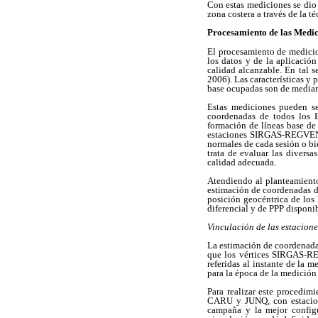
Con estas mediciones se dio 
zona costera a través de la t
Procesamiento de las Medic
El procesamiento de medicion
los datos y de la aplicació
calidad alcanzable. En tal 
2006). Las características y 
base ocupadas son de median
Estas mediciones pueden se
coordenadas de todos los B
formación de líneas base de
estaciones SIRGAS-REGVEN pa
normales de cada sesión o bi
trata de evaluar las divers
calidad adecuada.
Atendiendo al planteamiento 
estimación de coordenadas de
posición geocéntrica de los
diferencial y de PPP disponib
Vinculación de las estacione
La estimación de coordenadas
que los vértices SIRGAS-REG
referidas al instante de la 
para la época de la medición 
Para realizar este procedim
CARU y JUNQ, con estacione
campaña y la mejor config