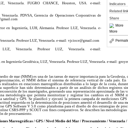
LUZ, Venezuela. FUGRO CHANCE, Houston, USA. e-mail:
Indicators
Related lin
, Venezuela. PDVSA, Gerencia de Operaciones Corporativas de
Share
r@gmail.com
More
tor en Ingeniería, LUH, Alemania. Profesor LUZ, Venezuela. e-
More
Venezuela. Profesor LUZ, Venezuela. e-mail: vjcioce@gmail.com
Permali
, LUZ, Venezuela. Profesor LUZ, Venezuela. e-mail:
 en Ingeniería Geodésica, LUZ, Venezuela. Profesor LUZ, Venezuela. e-mail: groy
medio de mar (NMM) es una de las tareas de mayor importancia para la Geodesia, 
aproximación, el NMM define el sistema de referencia vertical de cada país. E
os realizados en estaciones mareográficas distribuidas a lo largo de la costa, duran
a superficie han sido determinados a partir de un análisis de dichos registros si
nterconexión de los mareógrafos, generando una representación aproximada de las 
una metodología que permita monitorizar y registrar los cambios en el NMM m
ía satelital y GPS. Se planificó y ejecutó la primera campaña de mediciones GPS 
actitud requerida en la determinación de posiciones ameritó el desarrollo de una
ese GPS Software V 5.0 como plataforma para el diseño de dos estrategias de proc
online CSRS-PPP y SCOUT con fines comparativos. Se describen las metodologías uti
ión de procesamiento.
es Mareográficas / GPS / Nivel Medio del Mar / Procesamiento / Venezuela /