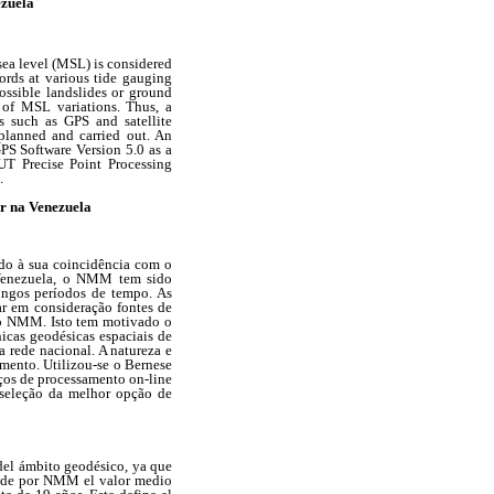
ezuela
 sea level (MSL) is considered
rds at various tide gauging
ossible landslides or ground
 of MSL variations. Thus, a
 such as GPS and satellite
 planned and carried out. An
PS Software Version 5.0 as a
UT Precise Point Processing
.
ar na Venezuela
do à sua coincidência com o
 Venezuela, o NMM tem sido
longos períodos de tempo. As
ar em consideração fontes de
do NMM. Isto tem motivado o
cas geodésicas espaciais de
a rede nacional. A natureza e
mento. Utilizou-se o Bernese
iços de processamento on-line
 seleção da melhor opção de
del ámbito geodésico, ya que
iende por NMM el valor medio