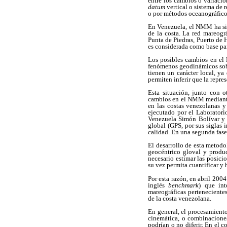
entre los cambios o variacio
datum
vertical o sistema de r
o por métodos oceanográfico
En Venezuela, el NMM ha sido
de la costa. La red mareogr
Punta de Piedras, Puerto de 
es considerada como base pa
Los posibles cambios en el 
fenómenos geodinámicos sobre
tienen un carácter local, y
permiten inferir que la repre
Esta situación, junto con o
cambios en el NMM mediante 
en las costas venezolanas y
ejecutado por el Laboratori
Venezuela Simón Bolívar y e
global (GPS, por sus siglas i
calidad. En una segunda fase 
El desarrollo de esta metodo
geocéntrico gloval y produ
necesario estimar las posici
su vez permita cuantificar y
Por esta razón, en abril 200
inglés
benchmark
) que int
mareográficas pertenecientes
de la costa venezolana.
En general, el procesamiento
cinemática, o combinaciones
podrían o no diferir. En el 