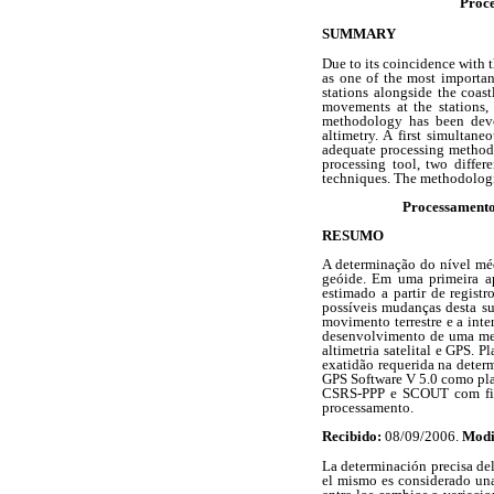
Proce
SUMMARY
Due to its coincidence with t
as one of the most importa
stations alongside the coas
movements at the stations,
methodology has been deve
altimetry. A first simultan
adequate processing method 
processing tool, two diffe
techniques. The methodologie
Processamento 
RESUMO
A determinação do nível mé
geóide. Em uma primeira a
estimado a partir de regist
possíveis mudanças desta su
movimento terrestre e a in
desenvolvimento de uma met
altimetria satelital e GPS. 
exatidão requerida na deter
GPS Software V 5.0 como plat
CSRS-PPP e SCOUT com fins 
processamento.
Recibido:
08/09/2006.
Modi
La determinación precisa de
el mismo es considerado una