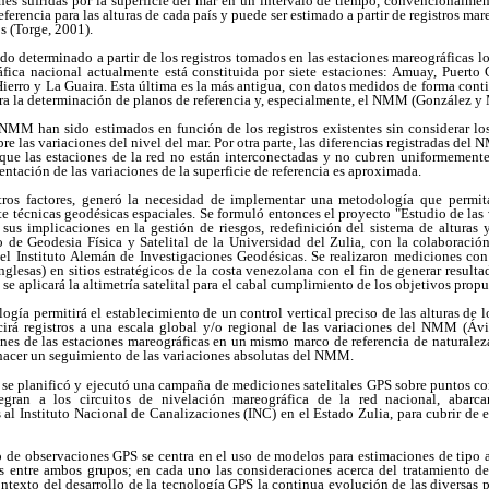
nes sufridas por la superficie del mar en un intervalo de tiempo, convencionalmen
eferencia para las alturas de cada país y puede ser estimado a partir de registros mare
s (Torge, 2001).
 determinado a partir de los registros tomados en las estaciones mareográficas loc
áfica nacional actualmente está constituida por siete estaciones: Amuay, Puert
Hierro y La Guaira. Esta última es la más antigua, con datos medidos de forma cont
ra la determinación de planos de referencia y, especialmente, el NMM (González y 
NMM han sido estimados en función de los registros existentes sin considerar los
 las variaciones del nivel del mar. Por otra parte, las diferencias registradas de
a que las estaciones de la red no están interconectadas y no cubren uniformemente
sentación de las variaciones de la superficie de referencia es aproximada.
tros factores, generó la necesidad de implementar una metodología que permita
técnicas geodésicas espaciales. Se formuló entonces el proyecto "Estudio de las v
 sus implicaciones en la gestión de riesgos, redefinición del sistema de alturas 
o de Geodesia Física y Satelital de la Universidad del Zulia, con la colaboración
l Instituto Alemán de Investigaciones Geodésicas. Se realizaron mediciones co
nglesas) en sitios estratégicos de la costa venezolana con el fin de generar result
se aplicará la altimetría satelital para el cabal cumplimiento de los objetivos propu
logía permitirá el establecimiento de un control vertical preciso de las alturas de 
cirá registros a una escala global y/o regional de las variaciones del NMM (Áv
ones de las estaciones mareográficas en un mismo marco de referencia de naturalez
 hacer un seguimiento de las variaciones absolutas del NMM.
4 se planificó y ejecutó una campaña de mediciones satelitales GPS sobre puntos c
egran a los circuitos de nivelación mareográfica de la red nacional, abarc
 al Instituto Nacional de Canalizaciones (INC) en el Estado Zulia, para cubrir de 
 de observaciones GPS se centra en el uso de modelos para estimaciones de tipo ab
 entre ambos grupos; en cada uno las consideraciones acerca del tratamiento de 
contexto del desarrollo de la tecnología GPS la continua evolución de las diversas