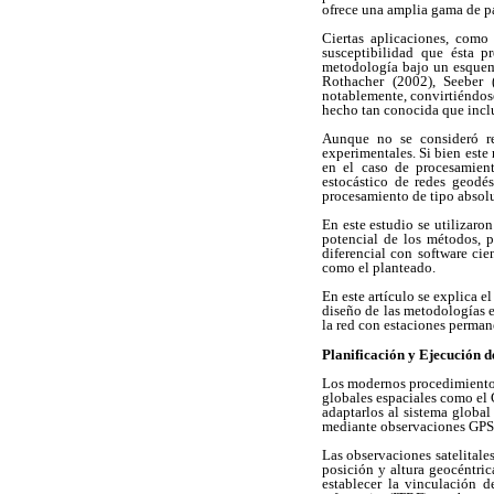
ofrece una amplia gama de pa
Ciertas aplicaciones, como 
susceptibilidad que ésta p
metodología bajo un esquem
Rothacher (2002), Seeber 
notablemente, convirtiéndose
hecho tan conocida que incl
Aunque no se consideró rea
experimentales. Si bien este
en el caso de procesamient
estocástico de redes geodé
procesamiento de tipo absolu
En este estudio se utilizaro
potencial de los métodos, 
diferencial con software ci
como el planteado.
En este artículo se explica 
diseño de las metodologías e
la red con estaciones permane
Planificación y Ejecución d
Los modernos procedimientos
globales espaciales como el G
adaptarlos al sistema global
mediante observaciones GPS
Las observaciones satelitale
posición y altura geocéntric
establecer la vinculación 