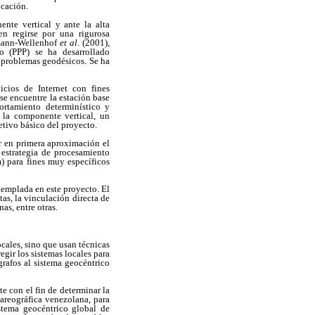
icación.
ente vertical y ante la alta
en regirse por una rigurosa
fmann-Wellenhof
et al
. (2001),
o (PPP) se ha desarrollado
a problemas geodésicos. Se ha
icios de Internet con fines
se encuentre la estación base
ortamiento determinístico y
 la componente vertical, un
etivo básico del proyecto.
ar en primera aproximación el
estrategia de procesamiento
) para fines muy específicos
templada en este proyecto. El
as, la vinculación directa de
as, entre otras.
ales, sino que usan técnicas
egir los sistemas locales para
grafos al sistema geocéntrico
e con el fin de determinar la
mareográfica venezolana, para
stema geocéntrico global de