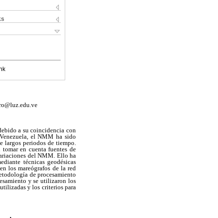
ks
nk
ero@luz.edu.ve
debido a su coincidencia con
n Venezuela, el NMM ha sido
te largos periodos de tiempo.
n tomar en cuenta fuentes de
variaciones del NMM. Ello ha
ediante técnicas geodésicas
en los mareógrafos de la red
 metodología de procesamiento
esamiento y se utilizaron los
lizadas y los criterios para