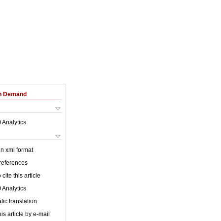
on Demand
 Analytics
 in xml format
 references
cite this article
 Analytics
ic translation
is article by e-mail