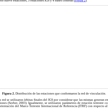
or nueve estaciones, 5 estaciones IGS y 4 bases costeras (
Figura 2
).
Figura 2.
Distribución de las estaciones que conformaron la red de vinculación.
a red se utilizaron órbitas finales del IGS por considerar que las mismas generan e
iones (Seeber, 2003). Igualmente, se utilizaron parámetros de rotación terrestre c
orientación del Marco Terrestre Internacional de Referencia (ITRF) con respecto a