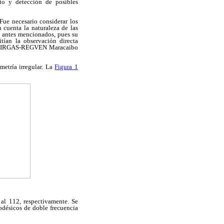
to y detección de posibles
Fue necesario considerar los
 cuenta la naturaleza de las
C antes mencionados, pues su
itían la observación directa
ices SIRGAS-REGVEN Maracaibo
metría irregular. La
Figura 1
al 112, respectivamente. Se
eodésicos de doble frecuencia