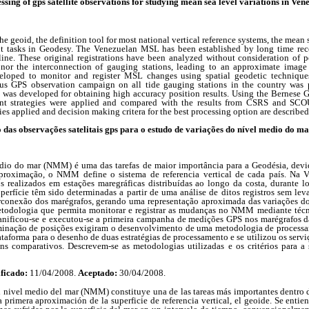
ssing of gps satellite observations for studying mean sea level variations in Ven
he geoid, the definition tool for most national vertical reference systems, the mean
nt tasks in Geodesy. The Venezuelan MSL has been established by long time reco
tline. These original registrations have been analyzed without consideration of p
 nor the interconnection of gauging stations, leading to an approximate image
loped to monitor and register MSL changes using spatial geodetic techniques
eous GPS observation campaign on all tide gauging stations in the country was
was developed for obtaining high accuracy position results. Using the Bernese G
rent strategies were applied and compared with the results from CSRS and SCO
s applied and decision making critera for the best processing option are described
das observações satelitais gps para o estudo de variações do nível medio do m
dio do mar (NMM) é uma das tarefas de maior importância para a Geodésia, devi
proximação, o NMM define o sistema de referencia vertical de cada país. Na
ros realizados em estações maregráficas distribuídas ao longo da costa, durante 
perfície têm sido determinadas a partir de uma análise de ditos registros sem lev
terconexão dos marégrafos, gerando uma representação aproximada das variações 
odologia que permita monitorar e registrar as mudanças no NMM mediante técni
Planificou-se e executou-se a primeira campanha de medições GPS nos marégrafos d
minação de posições exigiram o desenvolvimento de uma metodologia de processa
aforma para o desenho de duas estratégias de processamento e se utilizou os serv
comparativos. Descrevem-se as metodologias utilizadas e os critérios para a
ficado:
11/04/2008.
Aceptado:
30/04/2008.
l nivel medio del mar (NMM) constituye una de las tareas más importantes dentro 
 primera aproximación de la superficie de referencia vertical, el geoide. Se ent