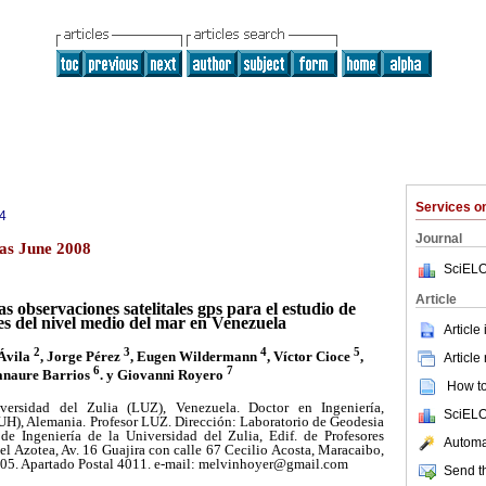
Services 
4
Journal
as June 2008
SciELO
Article
s observaciones satelitales gps para el estudio de
es del nivel medio del mar en Venezuela
Article
2
3
4
5
 Ávila
, Jorge Pérez
, Eugen Wildermann
, Víctor Cioce
,
Article
6
7
naure Barrios
. y Giovanni Royero
How to 
versidad del Zulia (LUZ), Venezuela. Doctor en Ingeniería,
SciELO
H), Alemania. Profesor LUZ. Dirección: Laboratorio de Geodesia
d de Ingeniería de la Universidad del Zulia, Edif. de Profesores
Automat
l Azotea, Av. 16 Guajira con calle 67 Cecilio Acosta, Maracaibo,
005. Apartado Postal 4011. e-mail: melvinhoyer@gmail.com
Send th