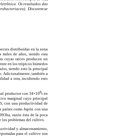
letrônica. Os resultados das
robacteriacea). Discutem-se
ecies distribuidas en la zona
 miles de años, siendo esta
ra cuyas raíces producen un
ente en los trópicos húmedos
los, siendo esto la principal
in. Adicionalmente, también a
lidad a otra, incidiendo esto
6
ipal productor con 34×10
t en
tivo marginal cuyo principal
2t, con una productividad de
s países como Japón con una
093ha, razón ésta de la poca
e los problemas del cultivo.
ductividad y almacenamiento,
eportadas para el cultivo son