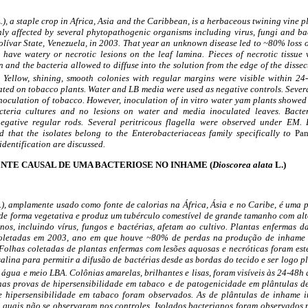
.), a staple crop in Africa, Asia and the Caribbean, is a herbaceous twining vine 
hly affected by several phytopathogenic organisms including virus, fungi and ba
olívar State, Venezuela, in 2003. That year an unknown disease led to ~80% loss 
 have watery or necrotic lesions on the leaf lamina. Pieces of necrotic tissue w
on and the bacteria allowed to diffuse into the solution from the edge of the dissec
 Yellow, shining, smooth colonies with regular margins were visible within 24
ated on tobacco plants. Water and LB media were used as negative controls. Severa
inoculation of tobacco. However, inoculation of in vitro water yam plants showed 
teria cultures and no lesions on water and media inoculated leaves. Bacter
gative regular rods. Several peritricous flagella were observed under EM.
ed that the isolates belong to the Enterobacteriaceas family specifically to
Pan
identification are discussed.
NTE CAUSAL DE UMA BACTERIOSE NO INHAME (
Dioscorea alata
L.)
), amplamente usado como fonte de calorias na África, Ásia e no Caribe, é uma 
de forma vegetativa e produz um tubérculo comestível de grande tamanho com al
os, incluindo vírus, fungos e bactérias, afetam ao cultivo. Plantas enfermas 
 coletadas em 2003, ano em que houve ~80% de perdas na produção de inhame
olhas coletadas de plantas enfermas com lesões aquosas e necróticas foram este
salina para permitir a difusão de bactérias desde as bordas do tecido e ser logo
água e meio LBA. Colônias amarelas, brilhantes e lisas, foram visíveis às 24-48h
as provas de hipersensibilidade em tabaco e de patogenicidade em plântulas de
e hipersensibilidade em tabaco foram observados. As de plântulas de inhame 
s quais não se observaram nos controles. Isolados bacterianos foram observados 