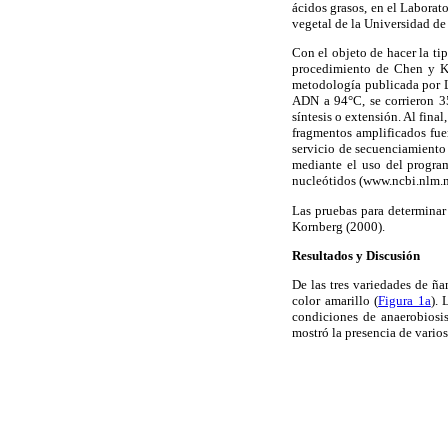
ácidos grasos, en el Laborat
vegetal de la Universidad de
Con el objeto de hacer la ti
procedimiento de Chen y Ku
metodología publicada por
ADN a 94°C, se corrieron 3
síntesis o extensión. Al fina
fragmentos amplificados fue
servicio de secuenciamiento
mediante el uso del progr
nucleótidos (www.ncbi.nlm.
Las pruebas para determinar
Kornberg (2000).
Resultados y Discusión
De las tres variedades de ña
color amarillo (
Figura 1a
).
condiciones de anaerobiosis
mostró la presencia de varios 