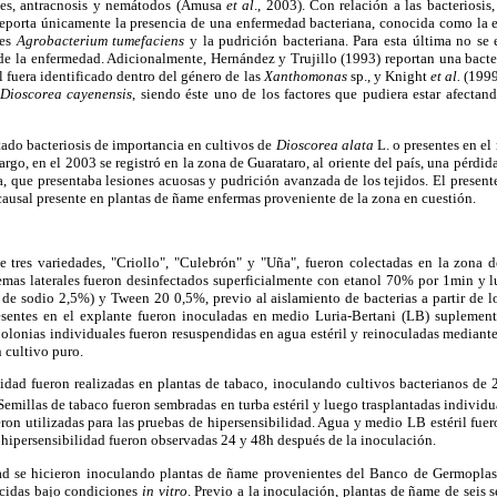
les, antracnosis y nemátodos (Amusa
et al
., 2003). Con relación a las bacteriosis,
 reporta únicamente la presencia de una enfermedad bacteriana, conocida como la e
 es
Agrobacterium tumefaciens
y la pudrición bacteriana. Para esta última no se
 de la enfermedad. Adicionalmente, Hernández y Trujillo (1993) reportan una bact
 fuera identificado dentro del género de las
Xanthomonas
sp., y Knight
et
al.
(1999
Dioscorea cayenensis
, siendo éste uno de los factores que pudiera estar afecta
ado bacteriosis de importancia en cultivos de
Dioscorea alata
L. o presentes en el
argo, en el 2003 se registró en la zona de Guarataro, al oriente del país, una pérdid
, que presentaba lesiones acuosas y pudrición avanzada de los tejidos. El presen
e causal presente en plantas de ñame enfermas proveniente de la zona en cuestión.
 tres variedades, "Criollo", "Culebrón" y "Uña", fueron colectadas en la zona d
mas laterales fueron desinfectados superficialmente con etanol 70% por 1min y 
 de sodio 2,5%) y Tween 20 0,5%, previo al aislamiento de bacterias a partir de lo
resentes en el explante fueron inoculadas en medio Luria-Bertani (LB) supleme
lonias individuales fueron resuspendidas en agua estéril y reinoculadas mediante
 cultivo puro.
lidad fueron realizadas en plantas de tabaco, inoculando cultivos bacterianos de
Semillas de tabaco fueron sembradas en turba estéril y luego trasplantadas individu
on utilizadas para las pruebas de hipersensibilidad. Agua y medio LB estéril fue
 hipersensibilidad fueron observadas 24 y 48h después de la inoculación.
ad se hicieron inoculando plantas de ñame provenientes del Banco de Germoplasm
ecidas bajo condiciones
in vitro
. Previo a la inoculación, plantas de ñame de seis