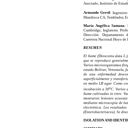
Asociado, Instituto de Estu
Armando Gerstl
.
Ingeniero
Mandioca CA, Temblador, Es
María Angélica Santana
. 
Cambridge, Inglaterra. Prof
Dirección: Departamento d
Carretera Nacional Hoyo de 
RESUMEN
El ñame (
Dioscorea alata
L.)
que se reproduce generalme
Varios microorganismos fitop
estado Bolívar, Venezuela, 
de una enfermedad descono
superficialmente y transferi
en medio LB agar. Como cont
o
incubación a 30
C. Varios 
ñame cultivadas in vitro. V
mostraron lesiones acuosas 
mediante microscopía de luz
electrónica. Los resultado
(Enterobacteriacea). Se disc
ISOLATION AND IDENTI