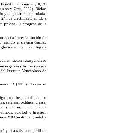
bencil aminopurina y 0,1%
igiano y Gray, 2000). Dichas
do y temperatura controladas
e 24h de crecimiento en LB a
ta prueba. El progreso de la
ocedió a hacer la tinción de
co usando el sistema GasPak
a glucosa o prueba de Hugh y
cuales fueron resuspendidos
ión negativa y la observación
 del Instituto Venezolano de
dkova
et al.
(2005). El espectro
 siguiendo los procedimientos
a, catalasa, oxidasa, ureasa,
asa, y la formación de ácido a
afinosa, sorbitol e inositol.
eur y MIO (motilidad, indol y
4 y el análisis del perfil de