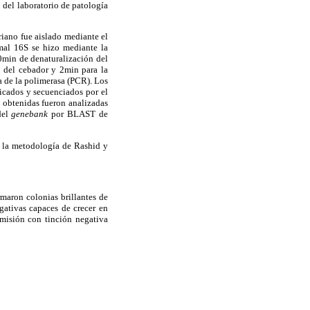
 del laboratorio de patología
riano fue aislado mediante el
mal 16S se hizo mediante la
0min de denaturalización del
 del cebador y 2min para la
na de la polimerasa (PCR). Los
icados y secuenciados por el
 obtenidas fueron analizadas
del
genebank
por BLAST de
o la metodología de Rashid y
rmaron colonias brillantes de
gativas capaces de crecer en
smisión con tinción negativa