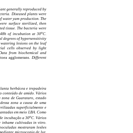
plant generally reproduced by
cteria. Diseased plants were
of water yam production. The
ere surface sterilized, then
ted tissue. The bacteria were
o
-48h of incubation at 30
C.
l degrees of hypersensitivity
watering lesions on the leaf
ial cells observed by light
 Data from biochemical and
toea agglomerans
. Different
planta herbácea e trepadeira
to conteúdo de amido. Vários
da zona de Guarataro, estado
 dessa zona a causa de uma
rilizadas superficialmente e
 plantadas em meio LBA. Como
o
 de incubação a 30
C. Vários
 inhame cultivadas in vitro.
inoculadas mostraram lesões
mediante microscopia de luz,