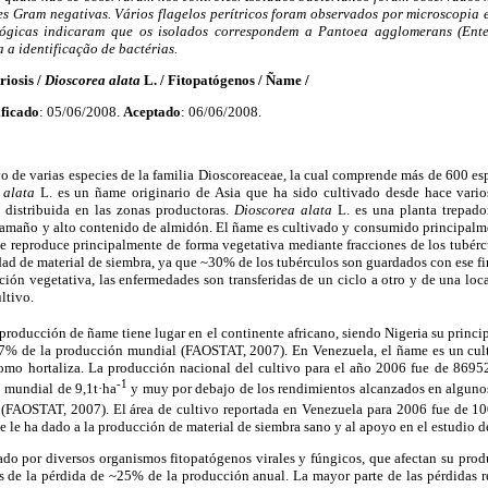
es Gram negativas. Vários flagelos perítricos foram observados por microscopia e
lógicas indicaram que os isolados correspondem a Pantoea agglomerans (Ente
 a identificação de bactérias.
iosis /
Dioscorea alata
L. / Fitopatógenos / Ñame /
ficado
: 05/06/2008.
Aceptado
: 06/06/2008.
o de varias especies de la familia Dioscoreaceae, la cual comprende más de 600 esp
 alata
L. es un ñame originario de Asia que ha sido cultivado desde hace varios
 distribuida en las zonas productoras.
Dioscorea alata
L. es una planta trepado
tamaño y alto contenido de almidón. El ñame es cultivado y consumido principalm
 Se reproduce principalmente de forma vegetativa mediante fracciones de los tubércu
dad de material de siembra, ya que ~30% de los tubérculos son guardados con ese f
ión vegetativa, las enfermedades son transferidas de un ciclo a otro y de una loca
ltivo.
roducción de ñame tiene lugar en el continente africano, siendo Nigeria su princ
77% de la producción mundial (FAOSTAT, 2007). En Venezuela, el ñame es un cul
omo hortaliza. La producción nacional del cultivo para el año 2006 fue de 8695
-1
 mundial de 9,1t·ha
y muy por debajo de los rendimientos alcanzados en alguno
(FAOSTAT, 2007). El área de cultivo reportada en Venezuela para 2006 fue de 10
e le ha dado a la producción de material de siembra sano y al apoyo en el estudio d
ado por diversos organismos fitopatógenos virales y fúngicos, que afectan su pro
s de la pérdida de ~25% de la producción anual. La mayor parte de las pérdidas r