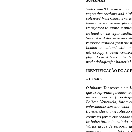
SUMMARY
Water yam (
Dioscorea alata
L
vegetative sections and hig
collected from Guarataro, B
leaves from diseased plants
transferred to saline soluti
isolated on LB agar media.
Several isolates were inocul
response resulted from the 
lamina inoculated with bac
microscopy showed Gram-ne
physiological tests indicat
methodologies for bacterial 
IDENTIFICAÇÃO DO AGE
RESUMO
O inhame (
Dioscorea alata
L.
que se reproduz geralmente 
microorganismos fitopatógen
Bolívar, Venezuela, foram
enfermidade desconhecida. F
transferidas a uma solução 
controles foram empregados 
isolados foram inoculados n
Vários graus de resposta d
aquosas na lâmina foliar, a