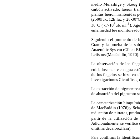
medio Murashige y Skoog (
carbón activado, fueron tra
plantas fueron mantenidas p
(2500lux, 12h luz y 28-30°C
8
-1
30°C (~1×10
ufc·ml
). Ag
enfermedad fue monitoreado 
Siguiendo el protocolo de i
Gram y la prueba de la sol
Anaerobic System (Gibco-BBL
Leifsons (Macfaddin, 1976).
La observación de los flag
cuidadosamente en agua estér
de los flagelos se hizo en 
Investigaciones Científicas
La extracción de pigmentos 
de absorción del pigmento s
La caracterización bioquímic
de MacFaddin (1976) y Sc
reducción de nitratos, produ
partir de la utilización de 
Adicionalmente, se verificó 
ornitina decarboxilasa).
Para confirmar la identifica