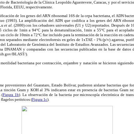
orio de Bacteriología de la Clínica Leopoldo Aguerrevere, Caracas, y por el servicio
 Florida, EEUU, respectivamente.
pificación de los genes del ARN ribosomal 16S de la cepa bacteriana, el ADN bacte
o (1993). La amplificación del ADN que codifica a los genes del ARN riboso
 Lu
et al
. (2000) con los cebadores universales (U1 y U2) reportados. Después de 1
5 ciclos de 1min a 94°C para la denaturalización, 1min a 55°C para el acoplado
l, un ciclo de 10min a 72°C fue incluido para la terminación de la reacción en cade
ron separados mediante electroforesis en geles de 1xTAE - 1% (p/v) agarosa, purif
 del Laboratorio de Genómica del Instituto de Estudios Avanzados. Las secuencias
ama DNAMAN y comparadas con las secuencias publicadas en la base de datos 
nih.gov/BLAST/).
 motilidad bacteriana por contracción, enjambre y natación se hicieron siguiend
me provenientes del Guarataro, Estado Bolívar, pudieron aislarse bacterias que fo
 La tinción Gram y KOH al 3% indicaron estar en presencia de bacterias Gram ne
 (
Figura 1b
). La observación de la bacteria por microscopía electrónica de tran
flagelos peritricos (
Figura 1c
).