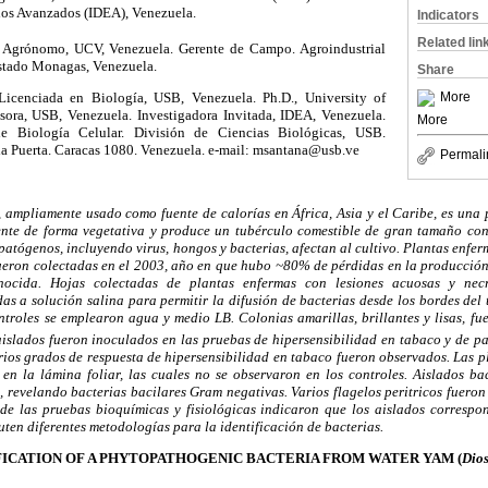
dios Avanzados (IDEA), Venezuela.
Indicators
Related lin
 Agrónomo, UCV, Venezuela. Gerente de Campo. Agroindustrial
tado Monagas, Venezuela.
Share
Licenciada en Biología, USB, Venezuela. Ph.D., University of
More
esora, USB, Venezuela. Investigadora Invitada, IDEA, Venezuela.
More
e Biología Celular. División de Ciencias Biológicas, USB.
la Puerta. Caracas 1080. Venezuela. e-mail: msantana@usb.ve
Permali
, ampliamente usado como fuente de calorías en África, Asia y el Caribe, es una
nte de forma vegetativa y produce un tubérculo comestible de gran tamaño con
atógenos, incluyendo virus, hongos y bacterias, afectan al cultivo. Plantas enfe
fueron colectadas en el 2003, año en que hubo ~80% de pérdidas en la producció
cida. Hojas colectadas de plantas enfermas con lesiones acuosas y necró
das a solución salina para permitir la difusión de bacterias desde los bordes del
roles se emplearon agua y medio LB. Colonias amarillas, brillantes y lisas, fue
aislados fueron inoculados en las pruebas de hipersensibilidad en tabaco y de p
arios grados de respuesta de hipersensibilidad en tabaco fueron observados. Las 
en la lámina foliar, las cuales no se observaron en los controles. Aislados b
, revelando bacterias bacilares Gram negativas. Varios flagelos peritricos fuero
s de las pruebas bioquímicas y fisiológicas indicaron que los aislados corresp
uten diferentes metodologías para la identificación de bacterias.
FICATION OF A PHYTOPATHOGENIC BACTERIA FROM WATER YAM (
Dio