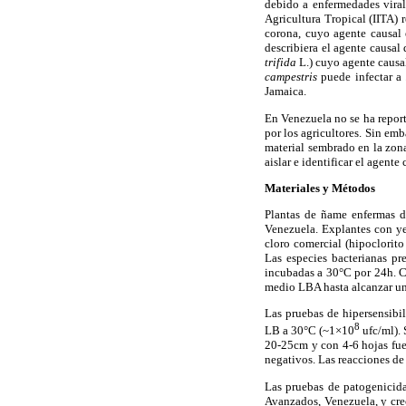
debido a enfermedades vira
Agricultura Tropical (IITA)
corona, cuyo agente causal
describiera el agente causal
trifida
L.) cuyo agente causal
campestris
puede infectar a
Jamaica.
En Venezuela no se ha report
por los agricultores. Sin emb
material sembrado en la zona
aislar e identificar el agent
Materiales y Métodos
Plantas de ñame enfermas de
Venezuela. Explantes con ye
cloro comercial (hipoclorito
Las especies bacterianas p
incubadas a 30°C por 24h. Co
medio LBA hasta alcanzar un
Las pruebas de hipersensibi
8
LB a 30°C (~1×10
ufc/ml). 
20-25cm y con 4-6 hojas fuer
negativos. Las reacciones de
Las pruebas de patogenicid
Avanzados, Venezuela, y cr