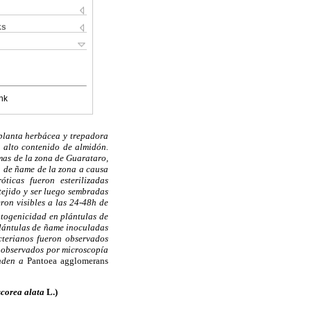
ks
nk
 planta herbácea y trepadora
 alto contenido de almidón.
rmas de la zona de Guarataro,
n de ñame de la zona a causa
ticas fueron esterilizadas
 tejido y ser luego sembradas
ron visibles a las 24-48h de
atogenicidad en plántulas de
plántulas de ñame inoculadas
acterianos fueron observados
n observados por microscopía
onden a
Pantoea agglomerans
scorea alata
L.)