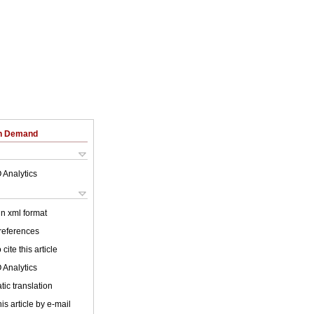
on Demand
 Analytics
 in xml format
 references
cite this article
 Analytics
ic translation
is article by e-mail