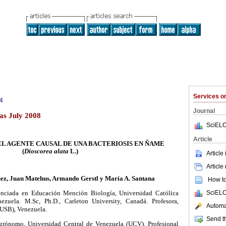
Services 
4
Journal
as July 2008
SciELO
Article
EL AGENTE CAUSAL DE UNA BACTERIOSIS EN ÑAME
(
Dioscorea alata
L.)
Article
Article
ez, Juan Matehus, Armando Gerstl y María A. Santana
How to 
SciELO
enciada en Educación Mención Biología, Universidad Católica
zuela. M.Sc, Ph.D., Carleton University, Canadá. Profesora,
Automat
(USB), Venezuela.
Send th
Agrónomo, Universidad Central de Venezuela (UCV). Profesional