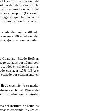
 el Instituto Internacional de
nfermedad de la agalla de la
 encontró ningún reporte que
eriosis en mapuey (
Dioscorea
) sugieren que
Xanthomonas
ndo la producción de ñame en
 material de siembra utilizado
a cercana al 80% del total del
te trabajo tuvo como objetivo
e Guarataro, Estado Bolívar,
luego tratados por 10min con
s tejidos en solución salina.
ntado con agar 1,5% (LBA) e
 estriado por estiramiento en
 24h de crecimiento en medio
almente en bolsas. Plantas de
ron utilizados como controles
a del Instituto de Estudios
 semanas creciendo
in vitro
en