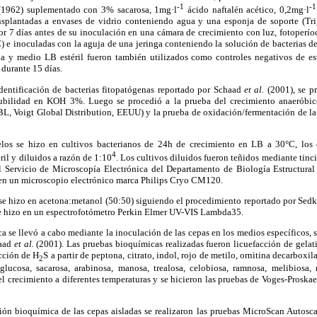
-1
-1
1962) suplementado con 3% sacarosa, 1mg·l
ácido naftalén acético, 0,2mg·l
nsplantadas a envases de vidrio conteniendo agua y una esponja de soporte (Tr
or 7 días antes de su inoculación en una cámara de crecimiento con luz, fotoperío
) e inoculadas con la aguja de una jeringa conteniendo la solución de bacterias d
ua y medio LB estéril fueron también utilizados como controles negativos de es
durante 15 días.
dentificación de bacterias fitopatógenas reportado por Schaad
et
al.
(2001), se pr
ubilidad en KOH 3%. Luego se procedió a la prueba del crecimiento anaeróbi
, Voigt Global Distribution, EEUU) y la prueba de oxidación/fermentación de l
elos se hizo en cultivos bacterianos de 24h de crecimiento en LB a 30°C, los 
4
il y diluidos a razón de 1:10
. Los cultivos diluidos fueron teñidos mediante tinc
el Servicio de Microscopía Electrónica del Departamento de Biología Estructural
, en un microscopio electrónico marca Philips Cryo CM120.
se hizo en acetona:metanol (50:50) siguiendo el procedimiento reportado por Se
e hizo en un espectrofotómetro Perkin Elmer UV-VIS Lambda35.
a se llevó a cabo mediante la inoculación de las cepas en los medios específicos,
haad
et
al.
(2001). Las pruebas bioquímicas realizadas fueron licuefacción de gelatin
cción de H
S a partir de peptona, citrato, indol, rojo de metilo, ornitina decarboxil
2
glucosa, sacarosa, arabinosa, manosa, trealosa, celobiosa, ramnosa, melibiosa, r
el crecimiento a diferentes temperaturas y se hicieron las pruebas de Voges-Proska
ción bioquímica de las cepas aisladas se realizaron las pruebas MicroScan Autoscan