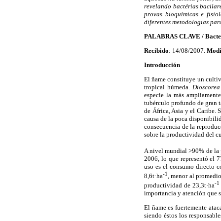
revelando bactérias bacilar
provas bioquímicas e fisio
diferentes metodologias para
PALABRAS CLAVE / Bacter
Recibido
: 14/08/2007.
Modi
Introducción
El ñame constituye un cultiv
tropical húmeda.
Dioscorea
especie la más ampliamente
tubérculo profundo de gran 
de África, Asia y el Caribe.
causa de la poca disponibili
consecuencia de la reproducc
sobre la productividad del cu
A nivel mundial >90% de la p
2006, lo que representó el 
uso es el consumo directo c
-1
8,6t·ha
, menor al promedio
-1
productividad de 23,3t·ha
importancia y atención que s
El ñame es fuertemente atac
siendo éstos los responsable