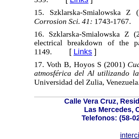
15. Szklarska-Smialowska Z (
Corrosion Sci. 41:
1743-1767.
16. Szklarska-Smialowska Z (
electrical breakdown of the p
[
Links
]
1149.
17. Voth B, Hoyos S (2001)
Cua
atmosférica del Al utilizando l
Universidad del Zulia, Venezuela
Calle Vera Cruz, Resi
Las Mercedes, 
Telefonos: (58-0
inter