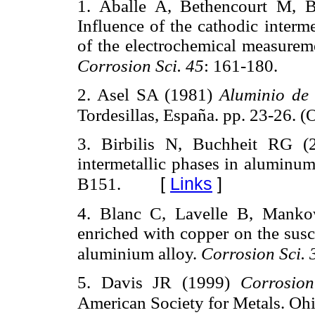
1. Aballe A, Bethencourt M, 
Influence of the cathodic interme
of the electrochemical measurem
Corrosion Sci. 45
: 161-180.
2. Asel SA (1981)
Aluminio de G
Tordesillas, España. pp. 23-26. (O
3. Birbilis N, Buchheit RG (20
intermetallic phases in aluminum
[
Links
]
B151.
4. Blanc C, Lavelle B, Mankow
enriched with copper on the susce
aluminium alloy.
Corrosion Sci. 
5. Davis JR (1999)
Corrosio
American Society for Metals. Oh