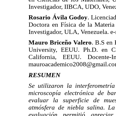
Investigador, IIBCA, UDO, Venez
Rosario Ávila Godoy
. Licencia
Doctora en Física de la Materi
Investigador, ULA, Venezuela. e
Mauro Briceño Valero
. B.S en 
University, EEUU. Ph.D. en Ci
California, EEUU. Docente-In
mauroacademico2008@gmail.c
RESUMEN
Se utilizaron la interferometr
microscopía electrónica de b
evaluar la superficie de mue
atmósfera de niebla salina. L
evaluación permitió aprecia