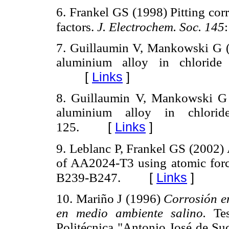
6. Frankel GS (1998) Pitting corr
factors.
J. Electrochem. Soc. 145
7. Guillaumin V, Mankowski G (
aluminium alloy in chlorid
[
Links
]
8. Guillaumin V, Mankowski G 
aluminium alloy in chlor
[
Links
]
125.
9. Leblanc P, Frankel GS (2002) A
of AA2024-T3 using atomic for
[
Links
]
B239-B247.
10. Mariño J (1996)
Corrosión e
en medio ambiente salino.
Tes
Politécnica "Antonio José de Su