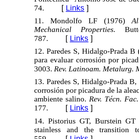
[
Links
]
74.
11. Mondolfo LF (1976)
Alu
Mechanical Properties.
Butte
[
Links
]
787.
12. Paredes S, Hidalgo-Prada B (
para evaluar corrosión por picad
3003.
Rev. Latinoam. Metalurg. 
13. Paredes S, Hidalgo-Prada B,
corrosión por picadura de la ale
ambiente salino.
Rev. Técn. Fac.
[
Links
]
177.
14. Pistorius GT, Burstein GT 
stainless and the transition t
[
Links
]
559.