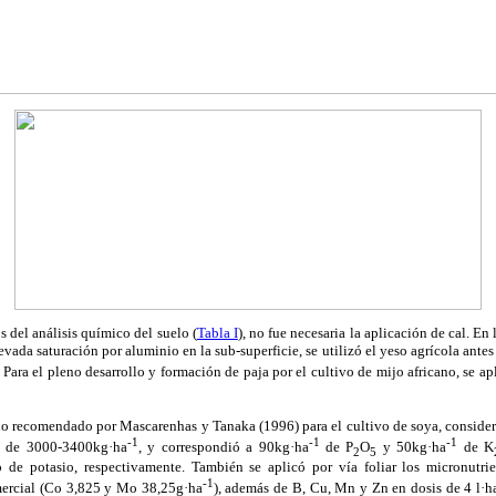
s del análisis químico del suelo (
Tabla I
), no fue necesaria la aplicación de cal. En
levada saturación por aluminio en la sub-superficie, se utilizó el yeso agrícola antes
. Para el pleno desarrollo y formación de paja por el cultivo de mijo africano, se ap
o recomendado por Mascarenhas y Tanaka (1996) para el cultivo de soya, considera
-1
-1
-1
a de 3000-3400kg·ha
, y correspondió a 90kg·ha
de P
O
y 50kg·ha
de K
2
5
ro de potasio, respectivamente. También se aplicó por vía foliar los micronut
-1
ercial (Co 3,825 y Mo 38,25g·ha
), además de B, Cu, Mn y Zn en dosis de 4 l·h