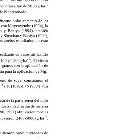
-1
 económica fue de 50,2kg·ha
de N adicionado.
africano hubo aumento de las
do con Mnyenyembe (1994), la
an y Baniya (1994) también
y Sherchan y Baniya (1994),
los suelos estudiados no eran
ealizado en vasos utilizando
-1
, 100 y 150kg·ha
). El efecto
 granos con la aplicación de
ta para la aplicación de Mg.
bono de soya, constataron el
-1
a
): K (109,5) >N (93,4) >Ca
ca de la parte aérea del mijo
ductividad media de materia
90, 1991) obtuvieron medias
-1
tuvieron 2400-5000kg·ha
.
tificaron productividades de