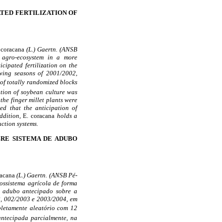
PATED FERTILIZATION OF
 coracana
(L.) Gaertn. (ANSB
 agro-ecosystem in a more
icipated fertilization on the
owing seasons of 2001/2002,
 of totally randomized blocks
zation of soybean culture was
the finger millet plants were
ed that the anticipation of
addition,
E. coracana
holds a
uction systems.
SOBRE SISTEMA DE ADUBO
racana
(L.) Gaertn. (ANSB Pé-
ossistema agrícola de forma
do adubo antecipado sobre a
2, 002/2003 e 2003/2004, em
mpletamente aleatório com 12
antecipada parcialmente, na