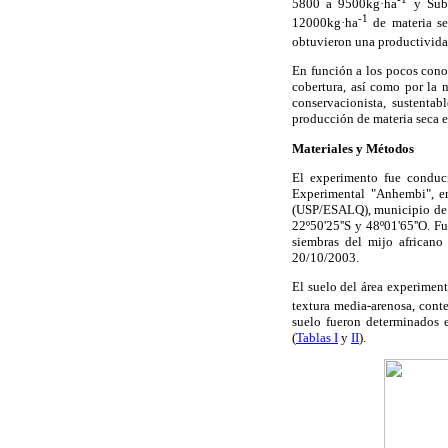
5800 a 9500kg·ha
y Sub
-1
12000kg·ha
de materia s
obtuvieron una productividad
En función a los pocos conoc
cobertura, así como por la 
conservacionista, sustentab
producción de materia seca e
Materiales y Métodos
El experimento fue conduci
Experimental "Anhembi", en
(USP/ESALQ), municipio de Pi
22º50'25''S y 48º01'65''O. 
siembras del mijo african
20/10/2003.
El suelo del área experimen
textura media-arenosa, con
suelo fueron determinados 
(
Tablas I
y
II
).