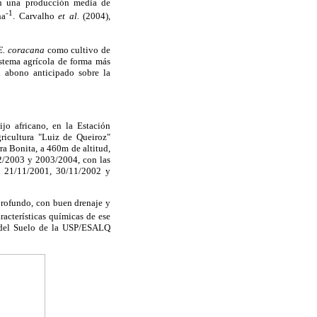
ron una producción media de
-1
ha
. Carvalho
et al.
(2004),
E. coracana
como cultivo de
istema agrícola de forma más
el abono anticipado sobre la
jo africano, en la Estación
ricultura "Luiz de Queiroz"
ra Bonita, a 460m de altitud,
02/2003 y 2003/2004, con las
s 21/11/2001, 30/11/2002 y
profundo, con buen drenaje y
racterísticas químicas de ese
s del Suelo de la USP/ESALQ