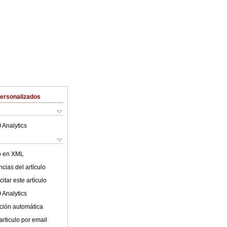
Personalizados
 Analytics
lo en XML
cias del artículo
itar este artículo
 Analytics
ción automática
articulo por email