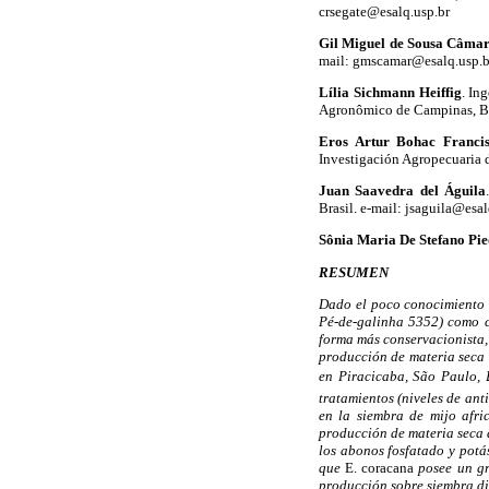
crsegate@esalq.usp.br
Gil Miguel de Sousa Câma
mail: gmscamar@esalq.usp.b
Lília Sichmann Heiffig
. In
Agronômico de Campinas, Bras
Eros Artur Bohac Franci
Investigación Agropecuaria 
Juan Saavedra del Águila
Brasil. e-mail: jsaguila@esal
Sônia Maria De Stefano Pi
RESUMEN
Dado el poco conocimiento s
Pé-de-galinha 5352) como c
forma más conservacionista, 
producción de materia seca 
en Piracicaba, São Paulo, B
tratamientos (niveles de ant
en la siembra de mijo afri
producción de materia seca d
los abonos fosfatado y potá
que
E. coracana
posee un gra
producción sobre siembra di