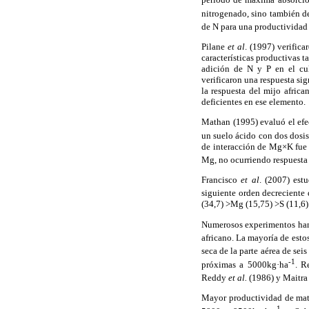
nitrogenado, sino también d
de N para una productividad
Pilane
et al
. (1997) verific
características productivas
adición de N y P en el cu
verificaron una respuesta si
la respuesta del mijo africa
deficientes en ese elemento.
Mathan (1995) evaluó el efe
un suelo ácido con dos dosi
de interacción de Mg×K fue 
Mg, no ocurriendo respuesta 
Francisco
et al
. (2007) est
siguiente orden decreciente 
(34,7) >Mg (15,75) >S (11,6) 
Numerosos experimentos han s
africano. La mayoría de est
seca de la parte aérea de sei
-1
próximas a 5000kg·ha
. R
Reddy
et al.
(1986) y Maitr
Mayor productividad de mate
-1