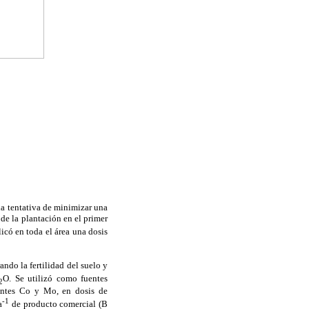
 la tentativa de minimizar una
 de la plantación en el primer
licó en toda el área una dosis
ndo la fertilidad del suelo y
O. Se utilizó como fuentes
2
rientes Co y Mo, en dosis de
-1
a
de producto comercial (B