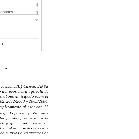
s
cionados
nk
q.usp.br
 coracana
(L.) Gaertn. (ANSB
 del ecosistema agrícola de
del abono anticipado sobre la
002, 2002/2003 y 2003/2004,
completamente al azar con 12
ticipado parcial y totalmente
las plantas para evaluar la
ncluye que la anticipación de
ividad de la materia seca, y
de cultivos o en sistemas de