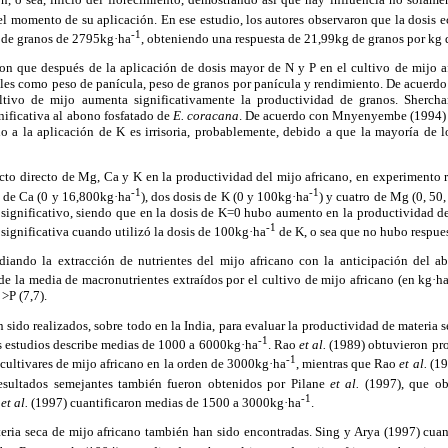
el momento de su aplicación. En ese estudio, los autores observaron que la dosis
-1
 de granos de 2795kg·ha
, obteniendo una respuesta de 21,99kg de granos por kg 
aron que después de la aplicación de dosis mayor de N y P en el cultivo de mijo 
 tales como peso de panícula, peso de granos por panícula y rendimiento. De acuer
ltivo de mijo aumenta significativamente la productividad de granos. Sherch
gnificativa al abono fosfatado de
E. coracana
. De acuerdo con Mnyenyembe (1994) 
no a la aplicación de K es irrisoria, probablemente, debido a que la mayoría de 
cto directo de Mg, Ca y K en la productividad del mijo africano, en experimento r
-1
-1
s de Ca (0 y 16,800kg·ha
), dos dosis de K (0 y 100kg·ha
) y cuatro de Mg (0, 50
significativo, siendo que en la dosis de K=0 hubo aumento en la productividad de
-1
significativa cuando utilizó la dosis de 100kg·ha
de K, o sea que no hubo respues
udiando la extracción de nutrientes del mijo africano con la anticipación del a
de la media de macronutrientes extraídos por el cultivo de mijo africano (en kg·h
>P (7,7).
ido realizados, sobre todo en la India, para evaluar la productividad de materia se
-1
os estudios describe medias de 1000 a 6000kg·ha
. Rao
et al.
(1989) obtuvieron pro
-1
s cultivares de mijo africano en la orden de 3000kg·ha
, mientras que Rao
et al.
(19
esultados semejantes también fueron obtenidos por Pilane
et al.
(1997), que ob
-1
a
et al.
(1997) cuantificaron medias de 1500 a 3000kg·ha
.
ria seca de mijo africano también han sido encontradas. Sing y Arya (1997) cuan