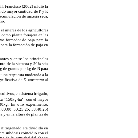
il. Francisco (2002) midió la
iendo mayor cantidad de P y K
 acumulación de materia seca,
no.
el interés de los agricultores
 como planta forrajera en las
tivo formador de paja para la
 para la formación de paja en
ntes y entre los principales
nto de la siembra y 50% seis
kg de granos por kg de N para
ne una respuesta moderada a la
gnificativa de
E. coracana
al
ultivos, en sistema irrigado,
-1
ta 4150kg·ha
con el mayor
30kg. En otro experimento,
00:00:00; 50:25:25; 50:40:25)
 y en la altura de plantas de
o nitrogenado era dividido en
era subdosis coincidió con el
nte de la cantidad del abono