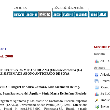
Servicios 
1844
Revista
ul. 2008
SciELO
Articulo
ERIA SECA DE MIJO AFRICANO (
Eleusine coracana
(L.)
BRE SISTEMA DE ABONO ANTICIPADO DE SOYA
Articu
Referen
elli, Gil Miguel de Sousa Câmara, Lília Sichmann Heiffig,
Como c
o, Juan Saavedra del Águila y Sônia Maria De Stefano Piedade
SciELO
Traduc
 Ingeniero Agónomo y Estudiante de Doctorado, Escuela Superior
roz" (ESALQ), Universidad de São Paulo (USP), Brasil. Dirección:
Enviar 
Postal 9, cep.13418-900, Piracicaba-SP, Brasil. e-mail: