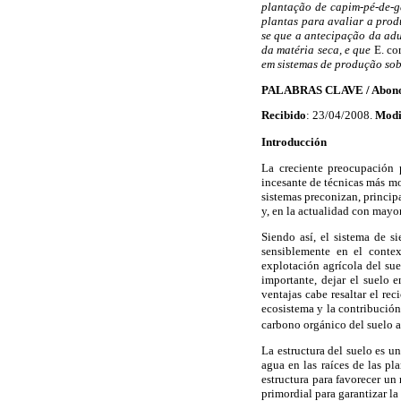
plantação de capim-pé-de-g
plantas para avaliar a prod
se que a antecipação da ad
da matéria seca, e que
E. co
em sistemas de produção sob
PALABRAS CLAVE / Abono An
Recibido
: 23/04/2008.
Modi
Introducción
La creciente preocupación 
incesante de técnicas más mo
sistemas preconizan, princip
y, en la actualidad con mayor
Siendo así, el sistema de s
sensiblemente en el contex
explotación agrícola del sue
importante, dejar el suelo e
ventajas cabe resaltar el re
ecosistema y la contribución
carbono orgánico del suelo a
La estructura del suelo es un
agua en las raíces de las pl
estructura para favorecer un
primordial para garantizar la