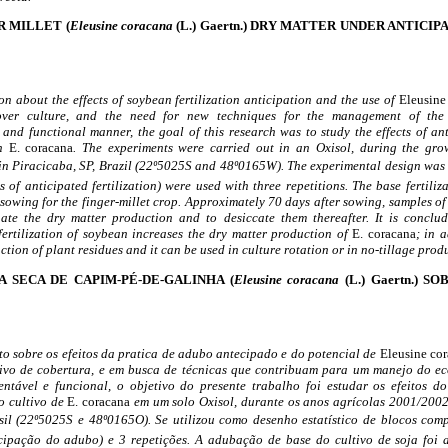
 MILLET (
Eleusine coracana
(L.) Gaertn.) DRY MATTER UNDER ANTICI
on about the effects of soybean fertilization anticipation and the use of
Eleusine
over culture, and the need for new techniques for the management of the
 and functional manner, the goal of this research was to study the effects of ant
in
E. coracana
. The experiments were carried out in an Oxisol, during the gr
Piracicaba, SP, Brazil (22º5025S and 48º0165W). The experimental design was
s of anticipated fertilization) were used with three repetitions. The base fertili
e sowing for the finger-millet crop. Approximately 70 days after sowing, samples of 
uate the dry matter production and to desiccate them thereafter. It is conclud
rtilization of soybean increases the dry matter production of
E. coracana
; in 
ction of plant residues and it can be used in culture rotation or in no-tillage prod
 SECA DE CAPIM-PÉ-DE-GALINHA (
Eleusine coracana
(L.) Gaertn.) 
 sobre os efeitos da pratica de adubo antecipado e do potencial de
Eleusine co
ivo de cobertura, e em busca de técnicas que contribuam para um manejo do ec
tentável e funcional, o objetivo do presente trabalho foi estudar os efeitos 
o cultivo de
E. coracana
em um solo Oxisol, durante os anos agrícolas 2001/200
il (22º5025S e 48º0165O). Se utilizou como desenho estatístico de blocos co
ecipação do adubo) e 3 repetições. A adubação de base do cultivo de soja foi 