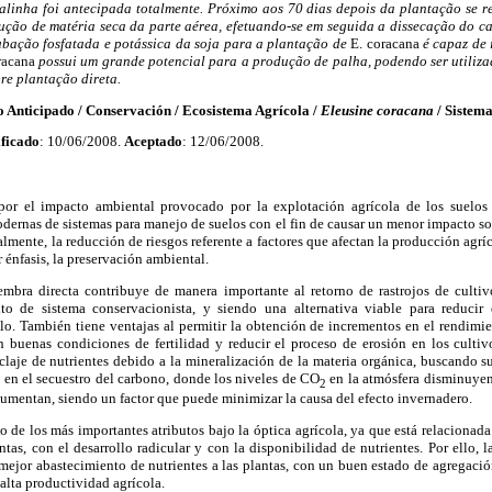
alinha foi antecipada totalmente. Próximo aos 70 dias depois da plantação se 
ução de matéria seca da parte aérea, efetuando-se em seguida a dissecação do c
ubação fosfatada e potássica da soja para a plantação de
E. coracana
é capaz de 
racana
possui um grande potencial para a produção de palha, podendo ser utiliza
re plantação direta.
ticipado / Conservación / Ecosistema Agrícola /
Eleusine coracana
/ Sistema
ficado
: 10/06/2008.
Aceptado
: 12/06/2008.
por el impacto ambiental provocado por la explotación agrícola de los suelo
dernas de sistemas para manejo de suelos con el fin de causar un menor impacto s
almente, la reducción de riesgos referente a factores que afectan la producción agrí
 énfasis, la preservación ambiental.
iembra directa contribuye de manera importante al retorno de rastrojos de cult
to de sistema conservacionista, y siendo una alternativa viable para reducir
lo. También tiene ventajas al permitir la obtención de incrementos en el rendimie
n buenas condiciones de fertilidad y reducir el proceso de erosión en los cultiv
ciclaje de nutrientes debido a la mineralización de la materia orgánica, buscando
 en el secuestro del carbono, donde los niveles de CO
en la atmósfera disminuyen
2
umentan, siendo un factor que puede minimizar la causa del efecto invernadero.
o de los más importantes atributos bajo la óptica agrícola, ya que está relacionada
antas, con el desarrollo radicular y con la disponibilidad de nutrientes. Por ello
 mejor abastecimiento de nutrientes a las plantas, con un buen estado de agregació
 alta productividad agrícola.