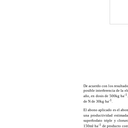
De acuerdo con los resultado
posible interferencia de la e
-1
año, en dosis de 500kg·ha
-1
de N de 30kg·ha
.
El abono aplicado es el abon
una productividad estimad
superfosfato triple y cloru
-1
150ml·ha
de producto com