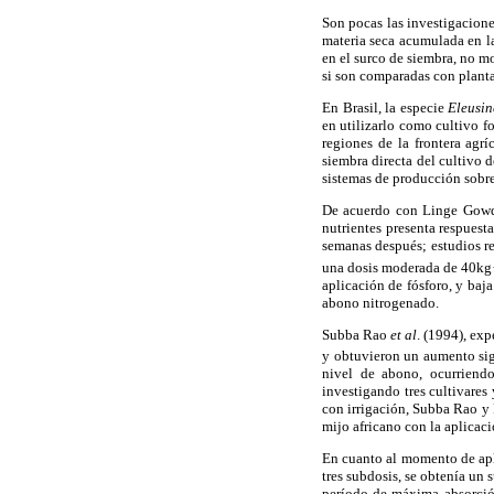
Son pocas las investigacione
materia seca acumulada en la
en el surco de siembra, no m
si son comparadas con planta
En Brasil, la especie
Eleusi
en utilizarlo como cultivo f
regiones de la frontera agrí
siembra directa del cultivo 
sistemas de producción sobre 
De acuerdo con Linge Go
nutrientes presenta respues
semanas después; estudios re
una dosis moderada de 40kg
aplicación de fósforo, y baj
abono nitrogenado.
Subba Rao
et al
. (1994), ex
y obtuvieron un aumento sig
nivel de abono, ocurriend
investigando tres cultivares
con irrigación, Subba Rao y 
mijo africano con la aplicac
En cuanto al momento de ap
tres subdosis, se obtenía un
período de máxima absorción