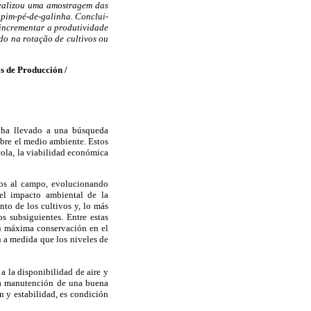
realizou uma amostragem das
apim-pé-de-galinha. Conclui-
incrementar a produtividade
do na rotação de cultivos ou
s de Producción /
s ha llevado a una búsqueda
obre el medio ambiente. Estos
cola, la viabilidad económica
ivos al campo, evolucionando
 el impacto ambiental de la
nto de los cultivos y, lo más
os subsiguientes. Entre estas
 su máxima conservación en el
 a medida que los niveles de
 a la disponibilidad de aire y
, la manutención de una buena
n y estabilidad, es condición