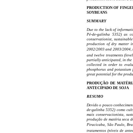
PRODUCTION OF FINGER
SOYBEANS
SUMMARY
Due to the lack of informati
Pé-de-galinha 5352) as c
conservationist, sustainable
production of dry matter 
2002/2003 and 2003/2004, in 
and twelve treatments (level
partially anticipated, in th
collected in order to eval
phosphorus and potassium fe
great potential for the produ
PRODUÇÃO DE MATÉRIA
ANTECIPADO DE SOJA
RESUMO
Devido o pouco conhecimento
de-galinha 5352) como cult
mais conservacionista, sus
produção de matéria seca d
Piracicaba, São Paulo, Bras
tratamentos (níveis de ant