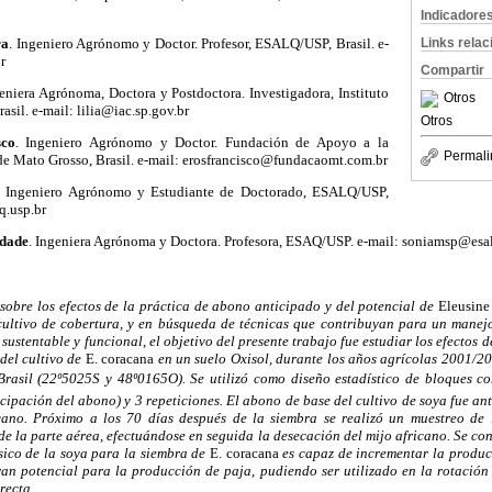
Indicadore
ra
. Ingeniero Agrónomo y Doctor. Profesor, ESALQ/USP, Brasil. e-
Links rela
r
Compartir
geniera Agrónoma, Doctora y Postdoctora. Investigadora, Instituto
Otros
il. e-mail: lilia@iac.sp.gov.br
Otros
sco
. Ingeniero Agrónomo y Doctor. Fundación de Apoyo a la
Permali
de Mato Grosso, Brasil. e-mail: erosfrancisco@fundacaomt.com.br
. Ingeniero Agrónomo y Estudiante de Doctorado, ESALQ/USP,
q.usp.br
edade
. Ingeniera Agrónoma y Doctora. Profesora, ESAQ/USP. e-mail: soniamsp@esal
obre los efectos de la práctica de abono anticipado y del potencial de
Eleusine
ultivo de cobertura, y en búsqueda de técnicas que contribuyan para un manejo
sustentable y funcional, el objetivo del presente trabajo fue estudiar los efectos 
del cultivo de
E. coracana
en un suelo Oxisol, durante los años agrícolas 2001/2
rasil (22º5025S y 48º0165O). Se utilizó como diseño estadístico de bloques 
icipación del abono) y 3 repeticiones. El abono de base del cultivo de soya fue an
cano. Próximo a los 70 días después de la siembra se realizó un muestreo de 
e la parte aérea, efectuándose en seguida la desecación del mijo africano. Se co
sico de la soya para la siembra de
E. coracana
es capaz de incrementar la product
n potencial para la producción de paja, pudiendo ser utilizado en la rotación 
recta.