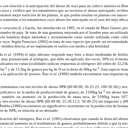
s con relación a la anticipación del abono de soya para un cultivo anterior en Bras
 soya y verificó que los tratamientos que no tuvieron el abono anticipado, recib
ostraron mejor nutrición de las plantas, lo que podría resultar en plantas con mayor
s sometidas a los tratamientos cuyo abono fue anticipado en el caso del mijo africa
ne coracana
(L.) Gaertn, fue introducida en 1995, en el estado de Mato Grosso, por 
ormador de paja. Se trata de una gramínea mejorada por el hombre para ser utilizada
cola brasilera (bajas latitudes) y recientemente viene siendo utilizada como cul
de soya. Según Francisco (2002) se trata de una especie que puede ser recomendada
siembra directa, al ser implantada en suelos con media a alta fertilidad.
wda
et al.
(1994) el mijo africano responde muy bien a dosis moderadas de fertiliza
ta muy pronunciada al nitrógeno, que debe ser aplicado dos veces, 50% en el mome
alizados en varias localidades indican respuestas al nitrógeno del orden de 32,25
-1
-1
·ha
y de 15,5kg de granos por kg de N en la dosis de 60kg·ha
. Esta especie tie
a a la aplicación de potasio. Rao
et al
. (1989) también encontraron una respuesta si
perimentaron con tres niveles de abono NPK (00:00:00; 50:25:25; 100:50:50) y tres c
-1
nificativo en la media de productividad de granos, de 2100kg·ha
sin abono has
o también un aumento en la producción de masa seca, de 5190kg hasta 107
 y tres niveles de abono NPK (00:00:00; 25:20:12,5; 50:40:25) sin irrigación y (
Prabhu (1996) encontraron un significativo incremento en la producción de biomasa
ión de NPK, en relación al no abonado.
licación del nitrógeno, Rao
et al
. (1991) observaron que cuando la dosis del abon
 sustancial aumento en el rendimiento de granos, probablemente debido a que la terc
, o sea, inicio del florecimiento, demostrando así que hay influencia no solame