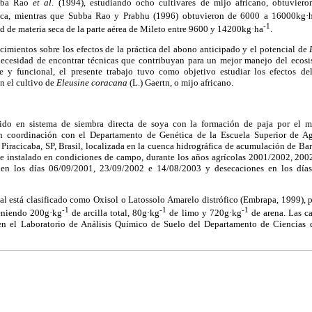
ba Rao
et al
. (1994), estudiando ocho cultivares de mijo africano, obtuvie
eca, mientras que Subba Rao y Prabhu (1996) obtuvieron de 6000 a 16000kg·
-1
 de materia seca de la parte aérea de Mileto entre 9600 y 14200kg·ha
.
imientos sobre los efectos de la práctica del abono anticipado y el potencial de
necesidad de encontrar técnicas que contribuyan para un mejor manejo del ecos
le y funcional, el presente trabajo tuvo como objetivo estudiar los efectos d
n el cultivo de
Eleusine coracana
(L.) Gaertn, o mijo africano.
do en sistema de siembra directa de soya con la formación de paja por el mi
 coordinación con el Departamento de Genética de la Escuela Superior de Ag
racicaba, SP, Brasil, localizada en la cuenca hidrográfica de acumulación de Bar
Fue instalado en condiciones de campo, durante los años agrícolas 2001/2002, 20
o en los días 06/09/2001, 23/09/2002 e 14/08/2003 y desecaciones en los día
tal está clasificado como Oxisol o Latossolo Amarelo distrófico (Embrapa, 1999), 
-1
-1
-1
teniendo 200g·kg
de arcilla total, 80g·kg
de limo y 720g·kg
de arena. Las ca
en el Laboratorio de Análisis Químico de Suelo del Departamento de Ciencia