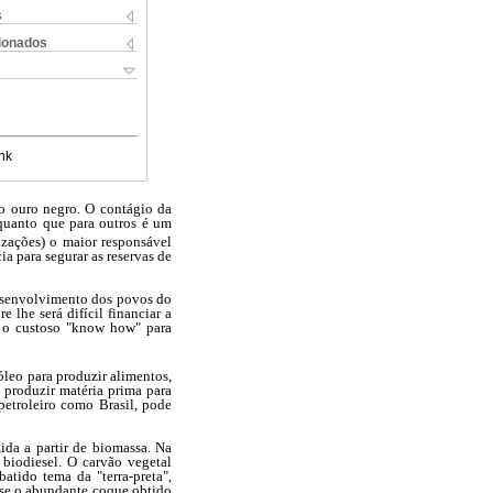
s
cionados
nk
do ouro negro. O contágio da
quanto que para outros é um
izações) o maior responsável
a para segurar as reservas de
 desenvolvimento dos povos do
lhe será difícil financiar a
e o custoso "know how" para
leo para produzir alimentos,
 produzir matéria prima para
petroleiro como Brasil, pode
ida a partir de biomassa. Na
 biodiesel. O carvão vegetal
atido tema da "terra-preta",
a se o abundante coque obtido