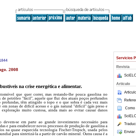
Servicios 
1844
Revista
ago. 2008
SciELO
Articulo
ustíveis na crise energética e alimentar.
Articu
móvel que quer correr, mas restando-lhe pouca gasolina no
 de petróleo "fácil", aquele que flui dos atuais poços perfurados
Referen
 profundas, têm atingido o topo e o que sobra é cada vez mais
 em zonas de difícil acesso e o gás natural "difícil" (gás preso e
Como c
 exploração muito custosa, ainda mais ao evitar causar danos
SciELO
eo devem-se em parte ao grande investimento necessário para
Traduc
zidas e para estabelecer novos processos de produção de gasolina a
ados na quase esquecida tecnologia Fischer-Tropsch, usada pelos
Enviar 
dial para sintetizá-la a partir de carvão mineral. Outra causa é a