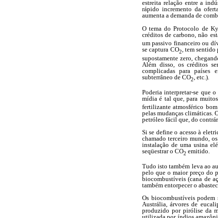
estreita relação entre a ind
rápido incremento da ofert
aumenta a demanda de combu
O tema do Protocolo de Ky
créditos de carbono, não es
um passivo financeiro ou dív
se captura CO
, tem sentido
2
supostamente zero, chegando
Além disso, os créditos se
complicadas para países e
subterrâneo de CO
, etc.).
2
Poderia interpretar-se que 
mídia é tal que, para muito
fertilizante atmosférico bo
pelas mudanças climáticas. O
petróleo fácil que, do contrá
Si se define o acesso à elet
chamado terceiro mundo, os 
instalação de uma usina el
seqüestrar o CO
emitido.
2
Tudo isto também leva ao au
pelo que o maior preço do p
biocombustíveis (cana de aç
também entorpecer o abastec
Os biocombustíveis podem se
Austrália, árvores de eucal
produzido por pirólise da m
utilizada por índios amazôni