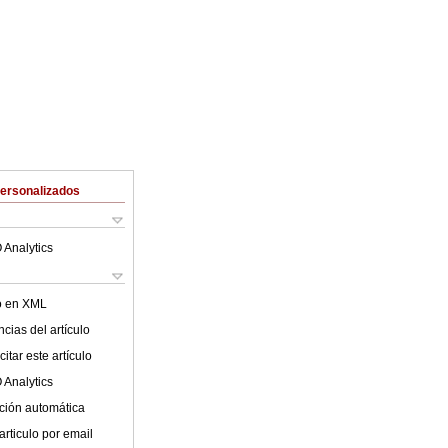
Personalizados
 Analytics
lo en XML
cias del artículo
itar este artículo
 Analytics
ción automática
articulo por email