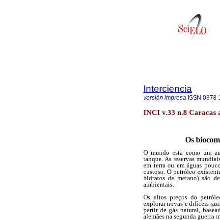
Interciencia
versión impresa
ISSN
0378-
INCI v.33 n.8 Caracas 
Os biocomb
O mundo esta como um auto
tanque. As reservas mundiais
em terra ou em águas pouco
custoso. O petróleo existente
hidratos de metano) são de
ambientais.
Os altos preços do petról
explorar novas e difíceis ja
partir de gás natural, base
alemães na segunda guerra mun