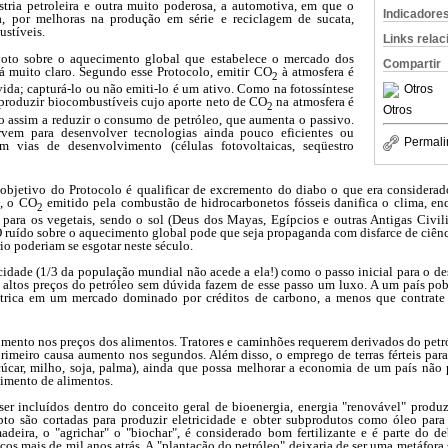
ústria petroleira e outra muito poderosa, a automotiva, em que o
Indicadore
a, por melhoras na produção em série e reciclagem de sucata,
stíveis.
Links rela
oto sobre o aquecimento global que estabelece o mercado dos
Compartir
tá muito claro. Segundo esse Protocolo, emitir CO
à atmosfera é
2
ida; capturá-lo ou não emiti-lo é um ativo. Como na fotossíntese
Otros
 produzir biocombustíveis cujo aporte neto de CO
na atmosfera é
2
Otros
 assim a reduzir o consumo de petróleo, que aumenta o passivo.
rvem para desenvolver tecnologias ainda pouco eficientes ou
Permali
m vias de desenvolvimento (células fotovoltaicas, seqüestro
o objetivo do Protocolo é qualificar de excremento do diabo o que era considera
s, o CO
emitido pela combustão de hidrocarbonetos fósseis danifica o clima, en
2
m para os vegetais, sendo o sol (Deus dos Mayas, Egípcios e outras Antigas Civil
 ruído sobre o aquecimento global pode que seja propaganda com disfarce de ciênci
rio poderiam se esgotar neste século.
ricidade (1/3 da população mundial não acede a ela!) como o passo inicial para o
altos preços do petróleo sem dúvida fazem de esse passo um luxo. A um país pobre 
étrica em um mercado dominado por créditos de carbono, a menos que contrat
mento nos preços dos alimentos. Tratores e caminhões requerem derivados do petró
rimeiro causa aumento nos segundos. Além disso, o emprego de terras férteis para
úcar, milho, soja, palma), ainda que possa melhorar a economia de um país não 
imento de alimentos.
r incluídos dentro do conceito geral de bioenergia, energia "renovável" produz
ipto são cortadas para produzir eletricidade e obter subprodutos como óleo para
adeira, o "agrichar" o "biochar", é considerado bom fertilizante e é parte do deb
cos mais de mil anos atrás. A "plantação do petróleo" deixaria de ser uma metáfor