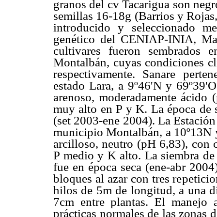
granos del cv Tacarigua son neg
semillas 16-18g (Barrios y Rojas
introducido y seleccionado m
genético del CENIAP-INIA, Ma
cultivares fueron sembrados e
Montalbán, cuyas condiciones cli
respectivamente. Sanare perte
estado Lara, a 9º46'N y 69º39'O
arenoso, moderadamente ácido (p
muy alto en P y K. La época de s
(set 2003-ene 2004). La Estación
municipio Montalbán, a 10º13N y
arcilloso, neutro (pH 6,83), con
P medio y K alto. La siembra de 
fue en época seca (ene-abr 2004)
bloques al azar con tres repetici
hilos de 5m de longitud, a una d
7cm entre plantas. El manejo 
prácticas normales de las zonas 