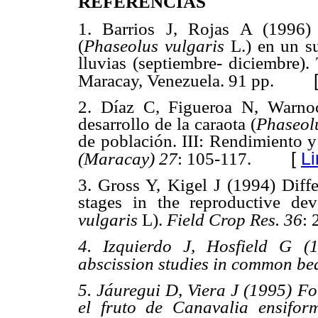
REFERENCIAS
1. Barrios J, Rojas A (1996)
(
Phaseolus vulgaris
L.) en un su
lluvias (septiembre- diciembre).
Maracay, Venezuela. 91 pp.
2. Díaz C, Figueroa N, Warno
desarrollo de la caraota (
Phaseol
de población. III: Rendimiento 
[
Li
(Maracay) 27
: 105-117.
3. Gross Y, Kigel J (1994) Diffe
stages in the reproductive d
vulgaris
L).
Field Crop Res. 36
: 
4. Izquierdo J, Hosfield G (1
abscission studies in common be
5. Jáuregui D, Viera J (1995) Fo
el fruto de
Canavalia ensifor