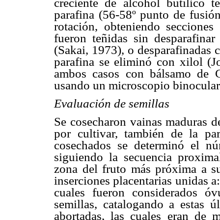
creciente de alcohol butílico t
parafina (56-58º punto de fusió
rotación, obteniendo seccione
fueron teñidas sin desparafina
(Sakai, 1973), o desparafinadas 
parafina se eliminó con xilol (J
ambos casos con bálsamo de Ca
usando un microscopio binocular 
Evaluación de semillas
Se cosecharon vainas maduras de 
por cultivar, también de la pa
cosechados se determinó el nú
siguiendo la secuencia proxima
zona del fruto más próxima a su 
inserciones placentarias unidas 
cuales fueron considerados óv
semillas, catalogando a estas ú
abortadas, las cuales eran de 