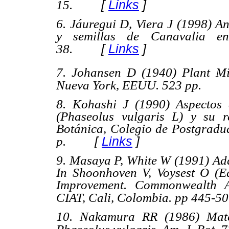
[
Links
]
15.
6. Jáuregui D, Viera J (1998) 
y semillas de
Canavalia e
[
Links
]
38
.
7. Johansen D (1940) Plant Mi
Nueva York, EEUU. 523 pp.
8. Kohashi J (1990) Aspectos d
(
Phaseolus vulgaris
L) y su re
Botánica, Colegio de Postgradu
[
Links
]
p.
9. Masaya P, White W (1991) Ada
In Shoonhoven V, Voysest O (E
Improvement
. Commonwealth Ag
CIAT, Cali, Colombia. pp 445-50
10. Nakamura RR (1986) Mater