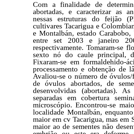
Com a finalidade de determin
abortadas, e caracterizar as a
nessas estruturas do feijão (P
cultivares Tacarigua e Colombian
e Montalbán, estado Carabobo, 
entre set 2003 e janeiro 20
respectivamente. Tomaram-se flor
sexto nó do caule principal, d
Fixaram-se em formaldehido-ác
processamento e obtenção de l
Avaliou-se o número de óvulos/f
de óvulos abortados, de seme
desenvolvidas (abortadas). A
separadas em cobertura semin
microscópio. Encontrou-se mai
localidade Montalbán, enquant
maior em cv Tacarigua, mas em S
maior ao de sementes não desenv
embrião ou este era deforme.