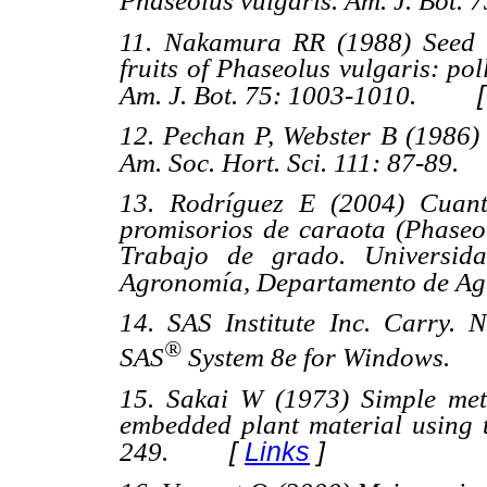
Phaseolus vulgaris
.
Am. J. Bot. 7
11. Nakamura RR (1988) Seed a
fruits of
Phaseolus vulgaris
: pol
Am. J. Bot. 75
: 1003-1010
.
12. Pechan P, Webster B (1986)
Am. Soc. Hort. Sci. 111
: 87-89
.
13. Rodríguez E (2004) Cuant
promisorios de caraota (
Phaseo
Trabajo de grado. Universida
Agronomía, Departamento de Ag
14. SAS Institute Inc. Carry.
®
SAS
System 8e for Windows.
15. Sakai W (1973) Simple metho
embedded plant material using 
[
Links
]
249.