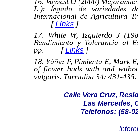
16. Voysest O (2000) Mejoramient
L.): legado de variedades d
Internacional de Agricultura T
[
Links
]
17. White W, Izquierdo J (1989
Rendimiento y Tolerancia al E
[
Links
]
pp.
18. Yáñez P, Pimienta E, Mark 
of flower buds with and withou
vulgaris.
Turrialba 34
: 431-435.
Calle Vera Cruz, Resi
Las Mercedes, 
Telefonos: (58-0
inter