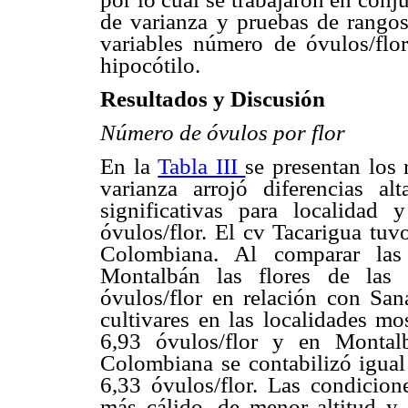
de varianza y pruebas de rango
variables número de óvulos/flor
hipocótilo.
Resultados y Discusión
Número de óvulos por flor
En la
Tabla III
se presentan los 
varianza arrojó diferencias alt
significativas para localidad 
óvulos/flor. El cv Tacarigua tu
Colombiana. Al comparar las
Montalbán las flores de las
óvulos/flor en relación con San
cultivares en las localidades m
6,93 óvulos/flor y en Montal
Colombiana se contabilizó igua
6,33 óvulos/flor. Las condicio
más cálido, de menor altitud y 