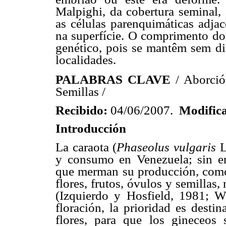
Malpighi, da cobertura seminal,
as células parenquimáticas adja
na superfície. O comprimento do 
genético, pois se mantêm sem dif
localidades.
PALABRAS CLAVE
/ Aborci
Semillas /
Recibido:
04/06/2007.
Modific
Introducción
La caraota (
Phaseolus vulgaris
L
y consumo en Venezuela; sin em
que merman su producción, como 
flores, frutos, óvulos y semilla
(Izquierdo y Hosfield, 1981; W
floración, la prioridad es desti
flores, para que los gineceos 