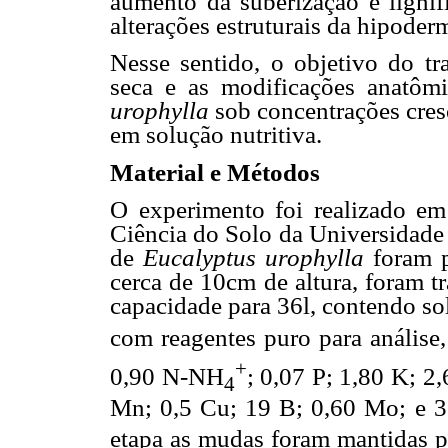
aumento da suberização e lignif
alterações estruturais da hipode
Nesse sentido, o objetivo do tr
seca e as modificações anatôm
urophylla
sob concentrações cresc
em solução nutritiva.
Material e Métodos
O experimento foi realizado e
Ciência do Solo da Universidade
de
Eucalyptus urophylla
foram 
cerca de 10cm de altura, foram t
capacidade para 36l, contendo so
com reagentes puro para análise
+
0,90 N-NH
; 0,07 P; 1,80 K; 2
4
Mn; 0,5 Cu; 19 B; 0,60 Mo; e 
etapa as mudas foram mantidas 