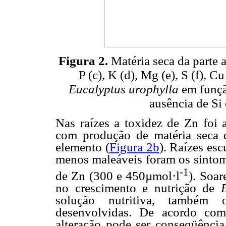
Figura 2.
Matéria seca da parte aé
P (c), K (d), Mg (e), S (f), Cu
Eucalyptus urophylla
em funçã
ausência de Si
Nas raízes a toxidez de Zn foi 
com produção de matéria seca 
elemento (
Figura 2b
). Raízes es
menos maleáveis foram os sintom
-1
de Zn (300 e 450µmol·l
). Soa
no crescimento e nutrição de
solução nutritiva, também 
desenvolvidas. De acordo c
alteração pode ser conseqüência