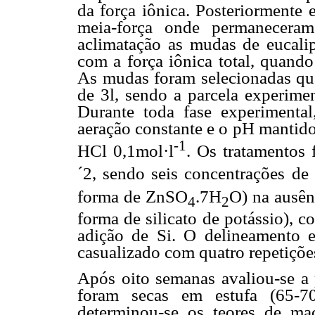
da força iônica. Posteriormente 
meia-força onde permanecera
aclimatação as mudas de eucalip
com a força iônica total, quando
As mudas foram selecionadas qua
de 3l, sendo a parcela experimen
Durante toda fase experimental
aeração constante e o pH mantid
-1
HCl 0,1mol·l
. Os tratamentos 
´2, sendo seis concentrações de
forma de ZnSO
.7H
O) na ausên
4
2
forma de silicato de potássio), 
adição de Si. O delineamento ex
casualizado com quatro repetiçõe
Após oito semanas avaliou-se a 
foram secas em estufa (65-70
determinou-se os teores de ma