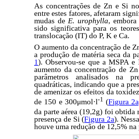
As concentrações de Zn e Si no
entre estes fatores, afetaram sig
mudas de
E. urophylla
, embora 
sido significativa para os teor
translocação (IT) do P, K e Ca.
O aumento da concentração de Zn 
a produção de matéria seca da p
1
). Observou-se que a MSPA e 
aumento da concentração de Zn
parâmetros analisados na pr
quadráticas, indicando que a pre
de amenizar os efeitos da toxide
-1
de 150 e 300μmol·l
(
Figura 2a
da parte aérea (19,2g) foi obtid
presença de Si (
Figura 2a
). Ness
houve uma redução de 12,5% na p