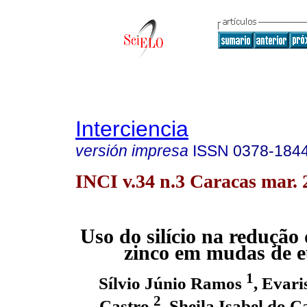
Interciencia
versión impresa
ISSN
0378-184
INCI v.34 n.3 Caracas mar. 
Uso do silício na redução 
zinco em mudas de e
1
Sílvio Júnio Ramos
, Evar
2
Castro
, Sheila Isabel do 