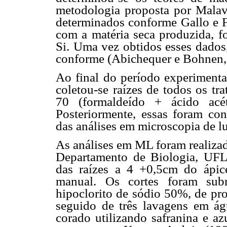
metodologia proposta por Mala
determinados conforme Gallo e Fu
com a matéria seca produzida, f
Si. Uma vez obtidos esses dados,
conforme (Abichequer e Bohnen,
Ao final do período experimental
coletou-se raízes de todos os t
70 (formaldeído + ácido acé
Posteriormente, essas foram co
das análises em microscopia de l
As análises em ML foram realizad
Departamento de Biologia, UFLA
das raízes a 4 +0,5cm do ápic
manual. Os cortes foram subm
hipoclorito de sódio 50%, de pr
seguido de três lavagens em águ
corado utilizando safranina e a