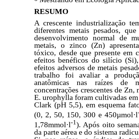
RESUMO
A crescente industrialização t
diferentes metais pesados, qu
desenvolvimento normal de mui
metais, o zinco (Zn) apresen
tóxico, desde que presente em c
efeitos benéficos do silício (Si
efeitos adversos de metais pesad
trabalho foi avaliar a produ
anatômicas nas raízes de 
concentrações crescentes de Zn, 
E. urophylla foram cultivadas em
Clark (pH 5,5), em esquema fato
(0, 2, 50, 150, 300 e 450µmol·l
-1
1,78mmol·l
). Após oito semana
da parte aérea e do sistema radicu