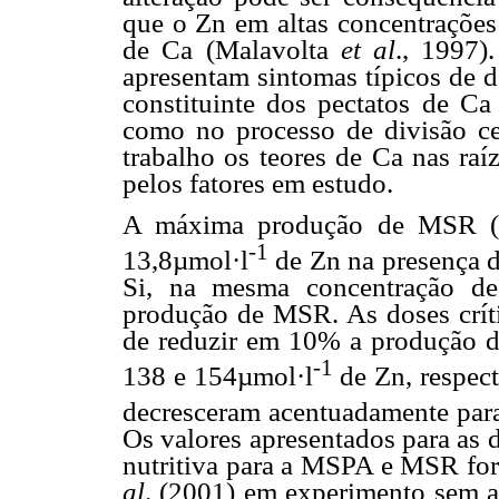
que o Zn em altas concentrações
de Ca (Malavolta
et al
., 1997)
apresentam sintomas típicos de d
constituinte dos pectatos de Ca
como no processo de divisão ce
trabalho os teores de Ca nas raí
pelos fatores em estudo.
A máxima produção de MSR (7,
-1
13,8µmol·l
de Zn na presença d
Si, na mesma concentração de
produção de MSR. As doses críti
de reduzir em 10% a produção 
-1
138 e 154µmol·l
de Zn, respect
decresceram acentuadamente par
Os valores apresentados para as 
nutritiva para a MSPA e MSR fo
al
. (2001) em experimento sem ad