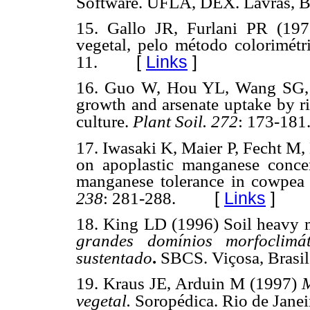
Software. UFLA, DEX. Lavras, Br
15. Gallo JR, Furlani PR (197
vegetal, pelo método colorimét
[
Links
]
11.
16. Guo W, Hou YL, Wang SG, Z
growth and arsenate uptake by ri
culture.
Plant Soil. 272
: 173-181
17. Iwasaki K, Maier P, Fecht M,
on apoplastic manganese concent
manganese tolerance in cowpea 
[
Links
]
238
: 281-288.
18. King LD (1996) Soil heavy 
grandes domínios morfoclimá
sustentado
.
SBCS. Viçosa, Brasil
19. Kraus JE, Arduin M (1997)
M
vegetal.
Soropédica. Rio de Janeir