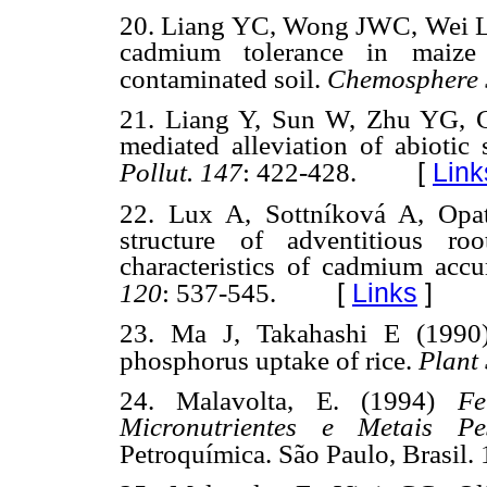
20. Liang YC, Wong JWC, Wei L 
cadmium tolerance in maize
contaminated soil.
Chemosphere 
21. Liang Y, Sun W, Zhu YG, Ch
mediated alleviation of abiotic 
[
Link
Pollut. 147
: 422-428.
22. Lux A, Sottníková A, Opat
structure of adventitious r
characteristics of cadmium accu
[
Links
]
120
: 537-545.
23. Ma J, Takahashi E (1990)
phosphorus uptake of rice.
Plant 
24. Malavolta, E. (1994)
Fe
Micronutrientes e Metais Pe
Petroquímica. São Paulo, Brasil.