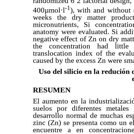
randomized 6´2 factorial design, 
-1
400µmol·l
), with and without
weeks the dry matter produc
micronutrients, Si concentratio
anatomy were evaluated. Si addit
negative effect of Zn on dry matt
the concentration had little
translocation index of the evalu
caused by the excess Zn were sma
Uso del silicio en la redución 
RESUMEN
El aumento en la industrializac
suelos por diferentes metales
desarrollo normal de muchas espe
zinc (Zn) se presenta como un e
encuentre a en concentracione