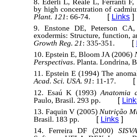
8. Ederli L, Reale L, Ferranti F
by high concentration of cadmi
[
Links
]
Plant. 121
: 66-74.
9. Enstone DE, Peterson CA
exodermis: Structure, function, 
[
Growth Reg. 21
: 335-351.
10. Epstein E, Bloom JA (2006)
Perspectivas
. Planta. Londrina, B
11. Epstein E (1994) The anomal
Acad. Sci. USA. 91
: 11-17.
12. Esaú K (1993)
Anatomia 
[
Link
Paulo, Brasil. 293 pp.
13. Faquin V (2005)
Nutrição Mi
[
Links
]
Brasil. 183 pp.
14. Ferreira DF (2000)
SISVA