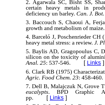
2. Agarwala SC, Bisht SS, Shar
certain heavy metals in prod
deficiency un barley.
Can. J. Bot.
3. Baccouch S, Chaoui A, Ferjan
growth and metabolism of maize
4. Barceló J, Poschenrieder CH (
heavy metal stress: a review.
J. P
5. Baylis AD, Gragopoulus C, Da
silicon on the toxicity of alumi
[
Links
]
Anal. 25
: 537-546.
6. Clark RB (1975) Characterizati
Agric. Food Chem. 23
: 458-460.
7. Dell B, Malajczuk N, Grove 
eucalypts
. BPD Graphic Asso
[
Links
]
pp.