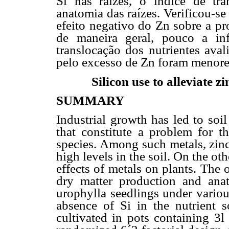
Si nas raízes, o índice de tr
anatomia das raízes. Verificou-s
efeito negativo do Zn sobre a pr
de maneira geral, pouco a in
translocação dos nutrientes aval
pelo excesso de Zn foram menore
Silicon use to alleviate z
SUMMARY
Industrial growth has led to soi
that constitute a problem for t
species. Among such metals, zinc
high levels in the soil. On the oth
effects of metals on plants. The 
dry matter production and ana
urophylla seedlings under variou
absence of Si in the nutrient s
cultivated in pots containing 3l