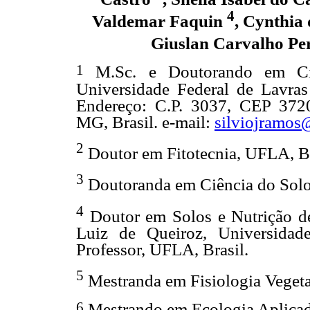
4
Valdemar Faquin
, Cynthia
Giuslan Carvalho Pe
1
M.Sc. e Doutorando em Ci
Universidade Federal de Lavras
Endereço: C.P. 3037, CEP 3720
MG, Brasil. e-mail:
silviojramo
2
Doutor em Fitotecnia, UFLA, Br
3
Doutoranda em Ciência do Solo
4
Doutor em Solos e Nutrição de 
Luiz de Queiroz, Universidad
Professor, UFLA, Brasil.
5
Mestranda em Fisiologia Vegeta
6
Mestrando em Ecologia Aplicad