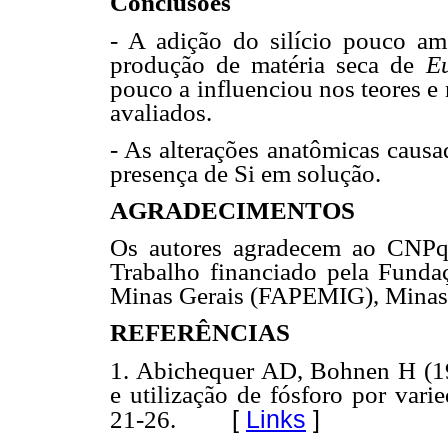
Conclusões
- A adição do silício pouco am
produção de matéria seca de
Eu
pouco a influenciou nos teores e 
avaliados.
- As alterações anatômicas caus
presença de Si em solução.
AGRADECIMENTOS
Os autores agradecem ao CNPq 
Trabalho financiado pela Fund
Minas Gerais (FAPEMIG), Minas G
REFERÊNCIAS
1. Abichequer AD, Bohnen H (199
e utilização de fósforo por vari
[
Links
]
21-26.