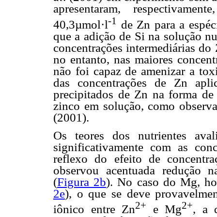
apresentaram, respectivament
-1
40,3µmol·l
de Zn para a espé
que a adição de Si na solução nu
concentrações intermediárias d
no entanto, nas maiores concent
não foi capaz de amenizar a to
das concentrações de Zn apli
precipitados de Zn na forma de 
zinco em solução, como observ
(2001).
Os teores dos nutrientes ava
significativamente com as con
reflexo do efeito de concentr
observou acentuada redução n
(
Figura 2b
). No caso do Mg, ho
2e
), o que se deve provavelment
2+
2+
iônico entre Zn
e Mg
, a 