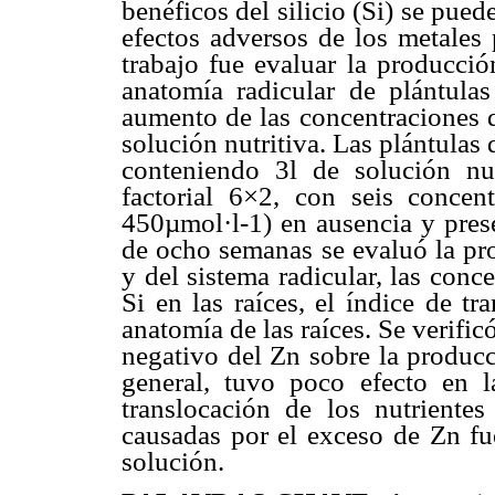
benéficos del silicio (Si) se pued
efectos adversos de los metales 
trabajo fue evaluar la producció
anatomía radicular de plántula
aumento de las concentraciones d
solución nutritiva. Las plántulas
conteniendo 3l de solución nu
factorial 6×2, con seis conce
450µmol·l-1) en ausencia y pres
de ocho semanas se evaluó la pro
y del sistema radicular, las conc
Si en las raíces, el índice de tr
anatomía de las raíces. Se verific
negativo del Zn sobre la producc
general, tuvo poco efecto en l
translocación de los nutrientes
causadas por el exceso de Zn fu
solución.