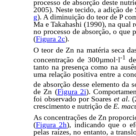
processo de absorção deste nutr
2005). Neste tecido, a adição de 
g
). A diminuição do teor de P co
Ma e Takahashi (1990), na qual r
no processo de absorção, o que p
(
Figura 2c
).
O teor de Zn na matéria seca da
-1
concentração de 300µmol·l
de 
tanto na presença como na ausên
uma relação positiva entre a con
de absorção desse elemento da s
de Zn (
Figura 2i
). Comportament
foi observado por Soares
et al
. 
crescimento e nutrição de
E. mac
As concentrações de Zn proporcio
(
Figura 2h
), indicando que o e
pelas raízes, no entanto, a trans