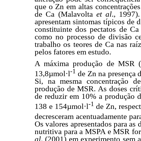
que o Zn em altas concentrações
de Ca (Malavolta
et al
., 1997)
apresentam sintomas típicos de d
constituinte dos pectatos de Ca
como no processo de divisão ce
trabalho os teores de Ca nas raí
pelos fatores em estudo.
A máxima produção de MSR (7,
-1
13,8µmol·l
de Zn na presença d
Si, na mesma concentração de
produção de MSR. As doses críti
de reduzir em 10% a produção 
-1
138 e 154µmol·l
de Zn, respect
decresceram acentuadamente par
Os valores apresentados para as 
nutritiva para a MSPA e MSR fo
al
. (2001) em experimento sem ad