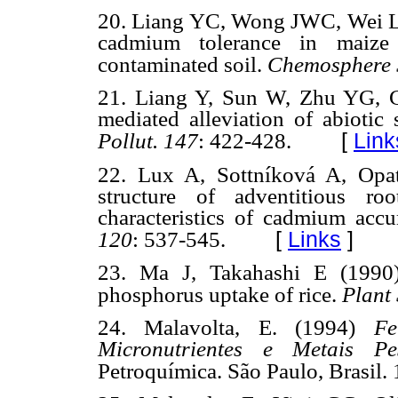
20. Liang YC, Wong JWC, Wei L 
cadmium tolerance in maize
contaminated soil.
Chemosphere 
21. Liang Y, Sun W, Zhu YG, Ch
mediated alleviation of abiotic 
[
Link
Pollut. 147
: 422-428.
22. Lux A, Sottníková A, Opat
structure of adventitious r
characteristics of cadmium accu
[
Links
]
120
: 537-545.
23. Ma J, Takahashi E (1990)
phosphorus uptake of rice.
Plant 
24. Malavolta, E. (1994)
Fe
Micronutrientes e Metais Pe
Petroquímica. São Paulo, Brasil.