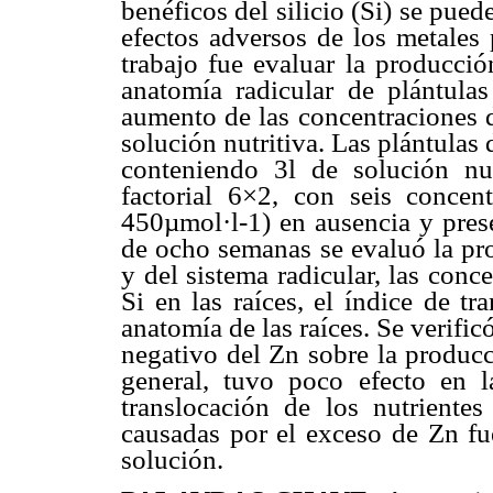
benéficos del silicio (Si) se pued
efectos adversos de los metales 
trabajo fue evaluar la producció
anatomía radicular de plántula
aumento de las concentraciones d
solución nutritiva. Las plántulas
conteniendo 3l de solución nu
factorial 6×2, con seis conce
450µmol·l-1) en ausencia y pres
de ocho semanas se evaluó la pro
y del sistema radicular, las conc
Si en las raíces, el índice de tr
anatomía de las raíces. Se verific
negativo del Zn sobre la producc
general, tuvo poco efecto en l
translocación de los nutrientes
causadas por el exceso de Zn fu
solución.