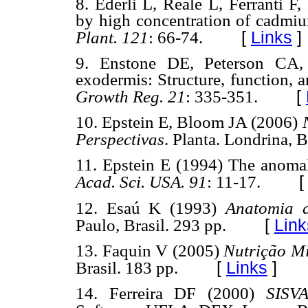
8. Ederli L, Reale L, Ferranti F
by high concentration of cadmi
[
Links
]
Plant. 121
: 66-74.
9. Enstone DE, Peterson CA
exodermis: Structure, function, 
[
Growth Reg. 21
: 335-351.
10. Epstein E, Bloom JA (2006)
Perspectivas
. Planta. Londrina, B
11. Epstein E (1994) The anomal
Acad. Sci. USA. 91
: 11-17.
12. Esaú K (1993)
Anatomia 
[
Link
Paulo, Brasil. 293 pp.
13. Faquin V (2005)
Nutrição Mi
[
Links
]
Brasil. 183 pp.
14. Ferreira DF (2000)
SISVA