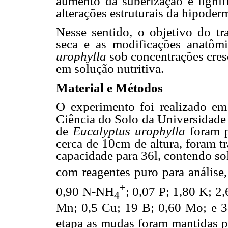
aumento da suberização e lignif
alterações estruturais da hipode
Nesse sentido, o objetivo do tr
seca e as modificações anatôm
urophylla
sob concentrações cresc
em solução nutritiva.
Material e Métodos
O experimento foi realizado e
Ciência do Solo da Universidade
de
Eucalyptus urophylla
foram 
cerca de 10cm de altura, foram t
capacidade para 36l, contendo so
com reagentes puro para análise
+
0,90 N-NH
; 0,07 P; 1,80 K; 2
4
Mn; 0,5 Cu; 19 B; 0,60 Mo; e 
etapa as mudas foram mantidas 