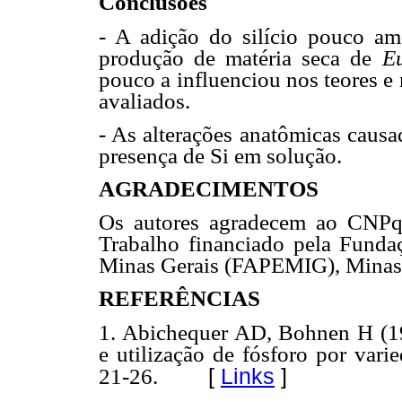
Conclusões
- A adição do silício pouco am
produção de matéria seca de
Eu
pouco a influenciou nos teores e 
avaliados.
- As alterações anatômicas caus
presença de Si em solução.
AGRADECIMENTOS
Os autores agradecem ao CNPq 
Trabalho financiado pela Fund
Minas Gerais (FAPEMIG), Minas G
REFERÊNCIAS
1. Abichequer AD, Bohnen H (199
e utilização de fósforo por vari
[
Links
]
21-26.