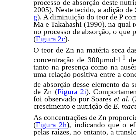
processo de absorção deste nutr
2005). Neste tecido, a adição de 
g
). A diminuição do teor de P co
Ma e Takahashi (1990), na qual r
no processo de absorção, o que p
(
Figura 2c
).
O teor de Zn na matéria seca da
-1
concentração de 300µmol·l
de 
tanto na presença como na ausên
uma relação positiva entre a con
de absorção desse elemento da s
de Zn (
Figura 2i
). Comportament
foi observado por Soares
et al
. 
crescimento e nutrição de
E. mac
As concentrações de Zn proporcio
(
Figura 2h
), indicando que o e
pelas raízes, no entanto, a trans