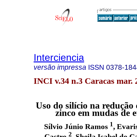
Interciencia
versão impressa
ISSN
0378-184
INCI v.34 n.3 Caracas mar. 
Uso do silício na redução 
zinco em mudas de e
1
Sílvio Júnio Ramos
, Evar
2
Castro
, Sheila Isabel do 