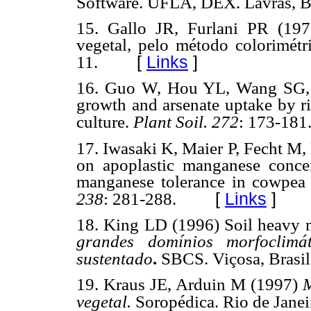
Software. UFLA, DEX. Lavras, Br
15. Gallo JR, Furlani PR (197
vegetal, pelo método colorimét
[
Links
]
11.
16. Guo W, Hou YL, Wang SG, Z
growth and arsenate uptake by ri
culture.
Plant Soil. 272
: 173-181
17. Iwasaki K, Maier P, Fecht M,
on apoplastic manganese concent
manganese tolerance in cowpea 
[
Links
]
238
: 281-288.
18. King LD (1996) Soil heavy 
grandes domínios morfoclimá
sustentado
.
SBCS. Viçosa, Brasil
19. Kraus JE, Arduin M (1997)
M
vegetal.
Soropédica. Rio de Janeir