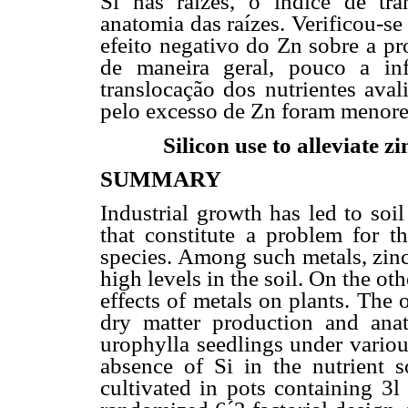
Si nas raízes, o índice de tr
anatomia das raízes. Verificou-s
efeito negativo do Zn sobre a pr
de maneira geral, pouco a in
translocação dos nutrientes aval
pelo excesso de Zn foram menore
Silicon use to alleviate z
SUMMARY
Industrial growth has led to soi
that constitute a problem for t
species. Among such metals, zinc
high levels in the soil. On the oth
effects of metals on plants. The 
dry matter production and ana
urophylla seedlings under variou
absence of Si in the nutrient s
cultivated in pots containing 3l