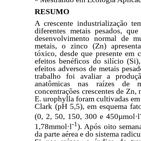
RESUMO
A crescente industrialização t
diferentes metais pesados, qu
desenvolvimento normal de mui
metais, o zinco (Zn) apresen
tóxico, desde que presente em c
efeitos benéficos do silício (Si
efeitos adversos de metais pesad
trabalho foi avaliar a produ
anatômicas nas raízes de 
concentrações crescentes de Zn, 
E. urophylla foram cultivadas em
Clark (pH 5,5), em esquema fato
(0, 2, 50, 150, 300 e 450µmol·l
-1
1,78mmol·l
). Após oito semana
da parte aérea e do sistema radicu