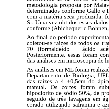
metodologia proposta por Mala
determinados conforme Gallo e Fu
com a matéria seca produzida, f
Si. Uma vez obtidos esses dados,
conforme (Abichequer e Bohnen,
Ao final do período experimental
coletou-se raízes de todos os t
70 (formaldeído + ácido acé
Posteriormente, essas foram co
das análises em microscopia de l
As análises em ML foram realizad
Departamento de Biologia, UFLA
das raízes a 4 +0,5cm do ápic
manual. Os cortes foram subm
hipoclorito de sódio 50%, de pr
seguido de três lavagens em águ
corado utilizando safranina e a