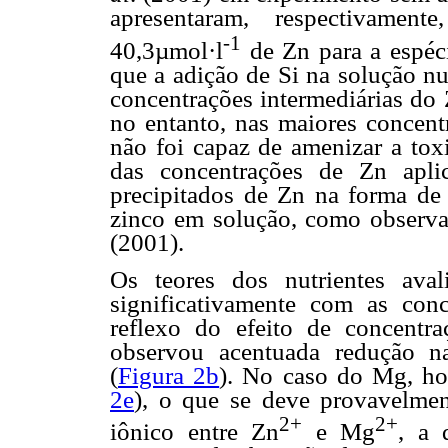
apresentaram, respectivament
-1
40,3µmol·l
de Zn para a espé
que a adição de Si na solução nu
concentrações intermediárias d
no entanto, nas maiores concent
não foi capaz de amenizar a to
das concentrações de Zn apli
precipitados de Zn na forma de 
zinco em solução, como observ
(2001).
Os teores dos nutrientes ava
significativamente com as con
reflexo do efeito de concentr
observou acentuada redução n
(
Figura 2b
). No caso do Mg, ho
2e
), o que se deve provavelment
2+
2+
iônico entre Zn
e Mg
, a 