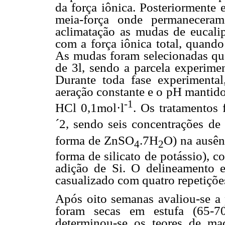
da força iônica. Posteriormente 
meia-força onde permanecera
aclimatação as mudas de eucalip
com a força iônica total, quando
As mudas foram selecionadas qua
de 3l, sendo a parcela experimen
Durante toda fase experimental
aeração constante e o pH mantid
-1
HCl 0,1mol·l
. Os tratamentos 
´2, sendo seis concentrações de
forma de ZnSO
.7H
O) na ausên
4
2
forma de silicato de potássio), 
adição de Si. O delineamento ex
casualizado com quatro repetiçõe
Após oito semanas avaliou-se a 
foram secas em estufa (65-70
determinou-se os teores de ma