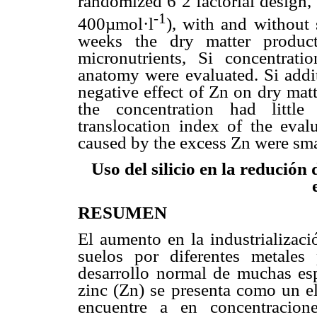
randomized 6´2 factorial design, 
-1
400µmol·l
), with and without
weeks the dry matter produc
micronutrients, Si concentratio
anatomy were evaluated. Si addit
negative effect of Zn on dry matt
the concentration had little
translocation index of the evalu
caused by the excess Zn were sma
Uso del silicio en la redución 
RESUMEN
El aumento en la industrializac
suelos por diferentes metales
desarrollo normal de muchas espe
zinc (Zn) se presenta como un e
encuentre a en concentracione