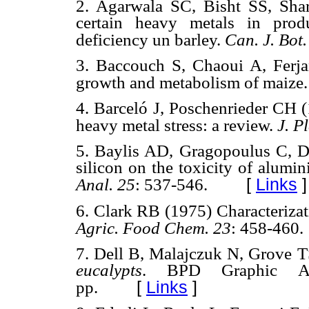
2. Agarwala SC, Bisht SS, Shar
certain heavy metals in prod
deficiency un barley.
Can. J. Bot.
3. Baccouch S, Chaoui A, Ferjan
growth and metabolism of maize
4. Barceló J, Poschenrieder CH (
heavy metal stress: a review.
J. P
5. Baylis AD, Gragopoulus C, Da
silicon on the toxicity of alumi
[
Links
]
Anal. 25
: 537-546.
6. Clark RB (1975) Characterizati
Agric. Food Chem. 23
: 458-460.
7. Dell B, Malajczuk N, Grove 
eucalypts
. BPD Graphic Asso
[
Links
]
pp.