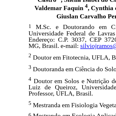
4
Valdemar Faquin
, Cynthia
Giuslan Carvalho Pe
1
M.Sc. e Doutorando em Ci
Universidade Federal de Lavras
Endereço: C.P. 3037, CEP 3720
MG, Brasil. e-mail:
silviojramo
2
Doutor em Fitotecnia, UFLA, Br
3
Doutoranda em Ciência do Solo
4
Doutor em Solos e Nutrição de 
Luiz de Queiroz, Universidad
Professor, UFLA, Brasil.
5
Mestranda em Fisiologia Vegeta
6
Mestrando em Ecologia Aplicad