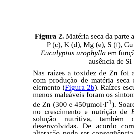
Figura 2.
Matéria seca da parte aé
P (c), K (d), Mg (e), S (f), Cu
Eucalyptus urophylla
em funçã
ausência de Si
Nas raízes a toxidez de Zn foi 
com produção de matéria seca 
elemento (
Figura 2b
). Raízes es
menos maleáveis foram os sintom
-1
de Zn (300 e 450µmol·l
). Soa
no crescimento e nutrição de
solução nutritiva, também 
desenvolvidas. De acordo c
alteração pode ser conseqüência