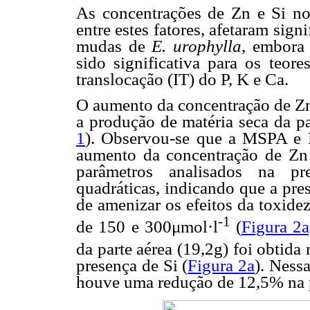
As concentrações de Zn e Si no
entre estes fatores, afetaram sig
mudas de
E. urophylla
, embora 
sido significativa para os teor
translocação (IT) do P, K e Ca.
O aumento da concentração de Zn 
a produção de matéria seca da p
1
). Observou-se que a MSPA e 
aumento da concentração de Zn
parâmetros analisados na pr
quadráticas, indicando que a pre
de amenizar os efeitos da toxide
-1
de 150 e 300μmol·l
(
Figura 2a
da parte aérea (19,2g) foi obtid
presença de Si (
Figura 2a
). Ness
houve uma redução de 12,5% na p