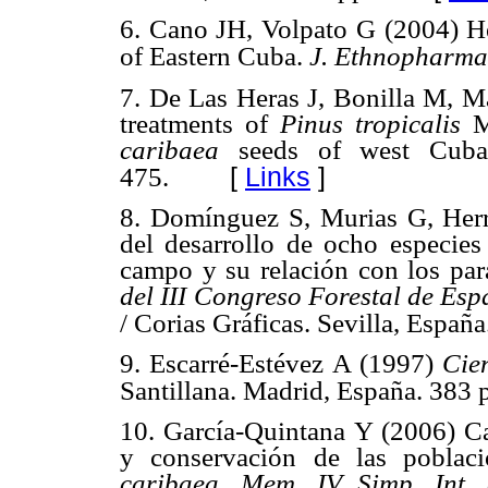
6. Cano JH, Volpato G (2004) Her
of Eastern Cuba.
J. Ethnopharma
7. De Las Heras J, Bonilla M, M
treatments of
Pinus tropicalis
M
caribaea
seeds of west Cuba
[
Links
]
475.
8. Domínguez S, Murias G, Her
del desarrollo de ocho especies
campo y su relación con los par
del III Congreso Forestal de Esp
/ Corias Gráficas. Sevilla, España
9. Escarré-Estévez A (1997)
Cie
Santillana. Madrid, España. 383 
10. García-Quintana Y (2006) Car
y conservación de las poblac
caribaea.
Mem. IV Simp. Int. 