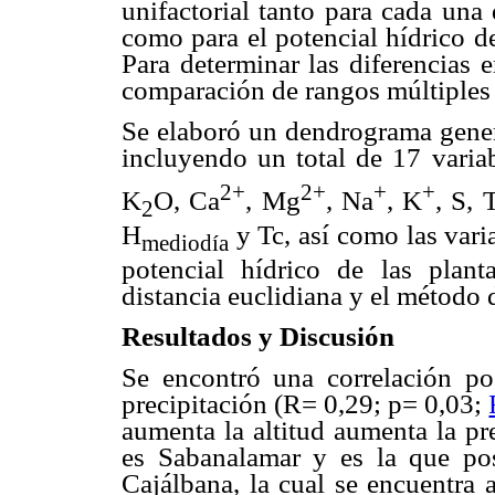
unifactorial tanto para cada una 
como para el potencial hídrico de 
Para determinar las diferencias 
comparación de rangos múltiples
Se elaboró un dendrograma genera
incluyendo un total de 17 variab
2+
2+
+
+
K
O, Ca
, Mg
, Na
, K
, S, 
2
H
y Tc, así como las varia
mediodía
potencial hídrico de las plant
distancia euclidiana y el método
Resultados y Discusión
Se encontró una correlación posi
precipitación (R= 0,29; p= 0,03;
aumenta la altitud aumenta la pr
es Sabanalamar y es la que pos
Cajálbana, la cual se encuentra 