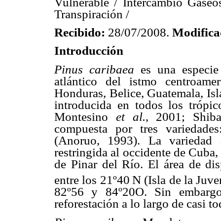
Vulnerable / Intercambio Gaseos
Transpiración /
Recibido:
28/07/2008.
Modific
Introducción
Pinus caribaea
es una especie 
atlántico del istmo centroame
Honduras, Belice, Guatemala, Is
introducida en todos los trópic
Montesino
et al.
, 2001; Shi
compuesta por tres variedade
(Anoruo, 1993). La variedad
restringida al occidente de Cuba, 
de Pinar del Río. El área de di
entre los 21º40
N (Isla de la Juve
82º56 y 84º20O. Sin embarg
reforestación a lo largo de casi t