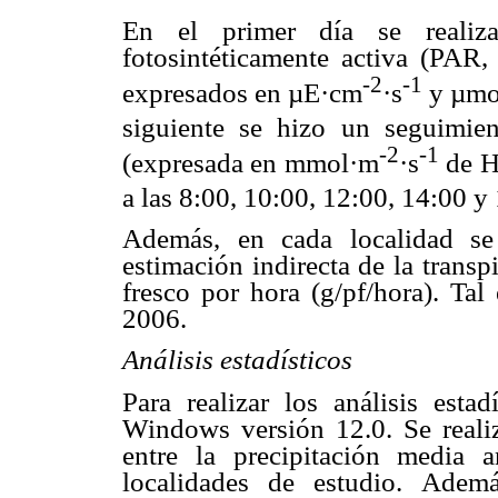
En el primer día se realiza
fotosintéticamente activa (PAR, 
-2
-1
expresados en µE·cm
·s
y µmo
siguiente se hizo un seguimient
-2
-1
(expresada en mmol·m
·s
de 
a las 8:00, 10:00, 12:00, 14:00 y
Además, en cada localidad se 
estimación indirecta de la trans
fresco por hora (g/pf/hora). Tal
2006.
Análisis estadísticos
Para realizar los análisis esta
Windows versión 12.0. Se realiz
entre la precipitación media 
localidades de estudio. Ademá