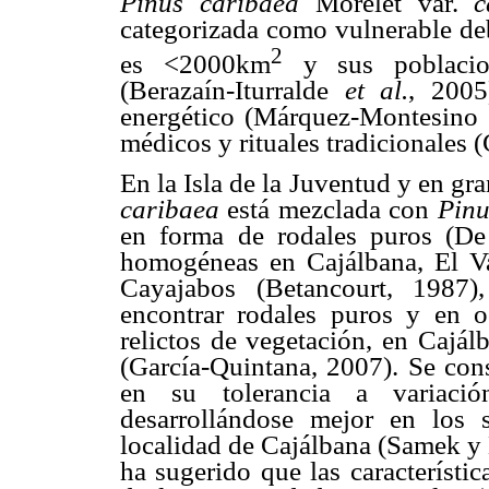
Pinus caribaea
Morelet var.
c
categorizada como vulnerable de
2
es <2000km
y sus poblacio
(Berazaín-Iturralde
et al.
, 2005
energético (Márquez-Montesino
médicos y rituales tradicionales
En la Isla de la Juventud y en gra
caribaea
está mezclada con
Pinu
en forma de rodales puros (D
homogéneas en Cajálbana, El Va
Cayajabos (Betancourt, 1987)
encontrar rodales puros y en o
relictos de vegetación, en Cajál
(García-Quintana, 2007). Se co
en su tolerancia a variación
desarrollándose mejor en los su
localidad de Cajálbana (Samek y
ha sugerido que las característic