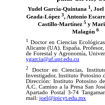
1
Yudel García-Quintana
, Joe
3
Geada-López
, Antonio Escar
5
Castillo-Martínez
y Mari
6
Malagón
1
Doctor en Ciencias Ecológicas
Alicante (UA). España. Profesor,
de Forestal y Agronomía, Univer
ygarcia@af.upr.edu.cu
2
Doctor en Ciencias, Institu
Investigador, Instituto Potosino 
Dirección: Instituto Potosino de
A.C. Camino a la Presa San Jos
Apartado Postal 3-74 Tangamang
mail:
joel@ipicyt.edu.mx