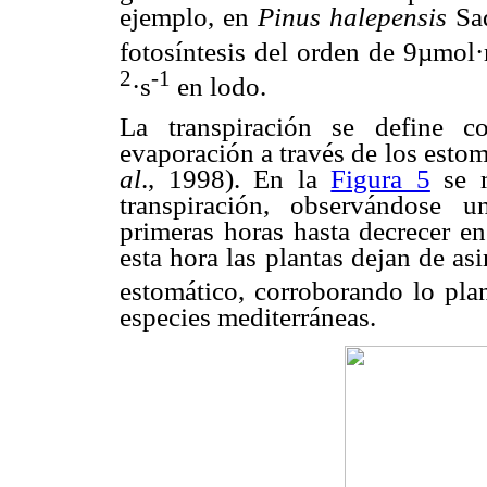
ejemplo, en
Pinus halepensis
Saq
fotosíntesis del orden de 9µmol
2
-1
·s
en lodo.
La transpiración se define 
evaporación a través de los estom
al
., 1998). En la
Figura 5
se m
transpiración, observándose 
primeras horas hasta decrecer en
esta hora las plantas dejan de as
estomático, corroborando lo p
especies mediterráneas.