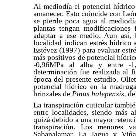
Al mediodía el potencial hídrico
amanecer. Esto coincide con León
se pierde poca agua al mediodía
plantas tengan modificaciones 
adaptar a ese medio. Aun así, l
localidad indican estrés hídrico 
Estévez (1997) para evaluar estr
más positivos de potencial hídric
-0,96MPa al alba y entre -1
determinación fue realizada al fi
época del presente estudio. Olie
potencial hídrico en la madrug
brinzales de
Pinus halepensis
, d
La transpiración cuticular tambié
entre localidades, siendo más a
quizá debido a una mayor retenci
transpiración. Los menores va
Sabanalamar, La Jagua y Viña