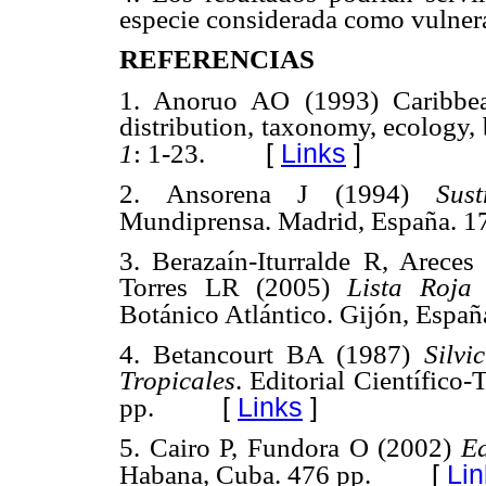
especie considerada como vulnera
REFERENCIAS
1. Anoruo AO (1993) Caribbean
distribution, taxonomy, ecology,
[
Links
]
1
: 1-23.
2. Ansorena J (1994)
Sus
Mundiprensa. Madrid, España. 1
3. Berazaín-Iturralde R, Arece
Torres LR (2005)
Lista Roja
Botánico Atlántico. Gijón, Españ
4. Betancourt BA (1987)
Silvi
Tropicales
. Editorial Científic
[
Links
]
pp.
5. Cairo P, Fundora O (2002)
Ed
[
Lin
Habana, Cuba. 476 pp.