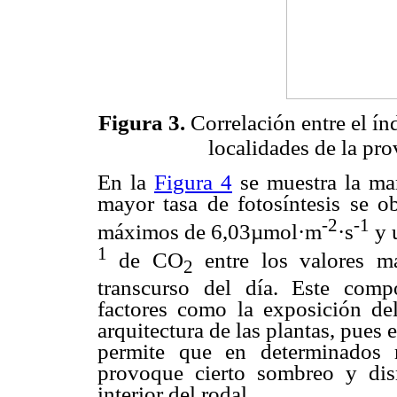
Figura 3.
Correlación entre el ín
localidades de la pro
En la
Figura 4
se muestra la mar
mayor tasa de fotosíntesis se o
-2
-1
máximos de
6,03µmol·m
·s
y 
1
de CO
entre los valores ma
2
transcurso del día. Este comp
factores como la exposición del
arquitectura de las plantas, pues 
permite que en determinados 
provoque cierto sombreo y dis
interior del rodal.