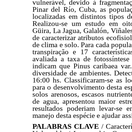
vulnerável, devido à fragmenta
Pinar del Río, Cuba, as populaç
localizadas em distintos tipos d
Realizou-se um estudo em oito
Güira, La Jagua, Galalón, Viñale
de caracterizar atributos ecofisio
de clima e solo. Para cada popula
transpiração e 17 característi
avaliada a taxa de fotossíntes
indicam que Pinus caribaea var
diversidade de ambientes. Detec
16:00 hs. Classificaram-se as l
para o desenvolvimento desta es
solos arenosos, escasos nutrien
de agua, apresentou maior estre
resultados poderiam levar-se e
manejo desta espécie e ajudar as
PALABRAS CLAVE
/ Caracter