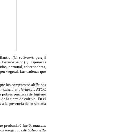
cilantro (
C. sativum
), perejil
(
Brassica alba
) y espinacas
ados, personal, contenedores,
igen vegetal. Las cadenas que
que los compuestos alifáticos
monella choleraesuis
ATCC
s pobres prácticas de higiene
de la tierra de cultivo. En el
s a la presencia de su sistema
 que predominó fue
S.
anatum
,
 los serogrupos de
Salmonella