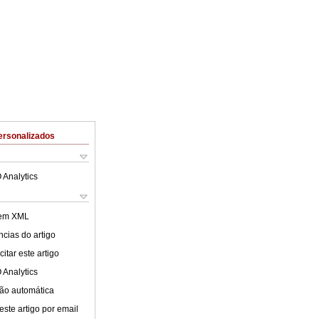
ersonalizados
 Analytics
 em XML
cias do artigo
itar este artigo
 Analytics
ão automática
este artigo por email