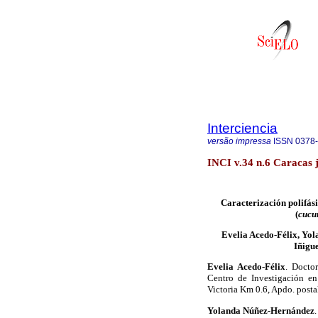
Interciencia
versão impressa
ISSN
0378
INCI v.34 n.6 Caracas 
Caracterización polifás
(
cucu
Evelia Acedo-Félix, Yo
Iñigu
Evelia Acedo-Félix
. Docto
Centro de Investigación en
Victoria Km 0.6, Apdo. posta
Yolanda Núñez-Hernández