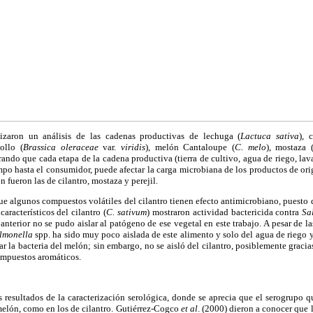
lizaron un análisis de las cadenas productivas de lechuga (
Lactuca sativa
), 
pollo (
Brassica oleraceae
var.
viridis
), melón Cantaloupe (
C. melo
), mostaza 
rando que cada etapa de la cadena productiva (tierra de cultivo, agua de riego, lav
mpo hasta el consumidor, puede afectar la carga microbiana de los productos de or
 fueron las de cilantro, mostaza y perejil.
ue algunos compuestos volátiles del cilantro tienen efecto antimicrobiano, puesto 
característicos del cilantro (
C.
sativum
) mostraron actividad bactericida contra
Sal
anterior no se pudo aislar al patógeno de ese vegetal en este trabajo. A pesar de la
lmonella
spp. ha sido muy poco aislada de este alimento y solo del agua de riego y 
ar la bacteria del melón; sin embargo, no se aisló del cilantro, posiblemente gracia
ompuestos aromáticos.
 resultados de la caracterización serológica, donde se aprecia que el serogrupo
melón, como en los de cilantro. Gutiérrez-Cogco
et al
. (2000) dieron a conocer que