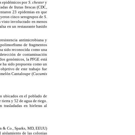
es epidémicos por
S.
chester
y
adas de frutas frescas (CDC,
sentaron 23 epidemias en que
luyeron cinco serogrupos de
S.
ha visto involucrado en menos
lsa en un restaurante hasido
 resistencia antimicrobiana y
 polimorfismo de fragmentos
a sido reconocida como una
a detección de contaminación
todos genómicos, la PFGE está
ue ha sido propuesta como un
 objetivo de este trabajo fue
, melón Cantaloupe (
Cucumis
ro ubicados en el poblado de
tierra y 52 de agua de riego.
n trasladadas en hieleras al
on & Co., Sparks, MD, EEUU)
l aislamiento de las colonias