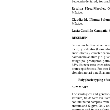
Secretaría de Salud, Sonora,
Rosalva Pérez-Morales
. Q
México.
Claudia M. Iñiguez-Palom
México.
Lucía Castillón-Campaña
.
RESUMEN
Se evaluó la diversidad se
melo) y cilantro (Coriandr
antibióticos y caracterizac
Salmonella anatum y S. give,
serogrupo, produjeron patron
35%. Es necesario intensific
brotes epidémicos. Por otro 
clonales, no así para S. anat
Polyphasic typing of
s
SUMMARY
The serological and genetic
sativum) fields were evaluate
contaminated samples from c
anatum and S. give. Only one
serotypes and in the polypha