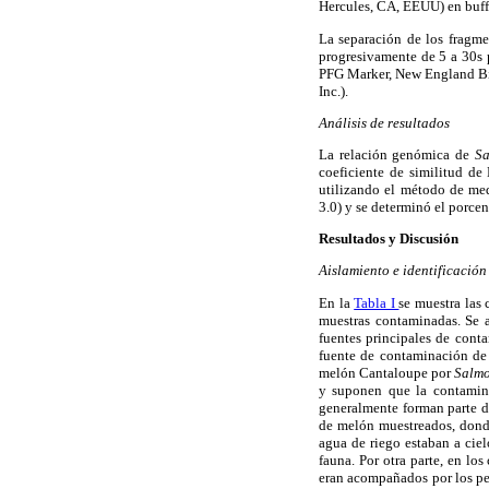
Hercules, CA, EEUU) en buff
La separación de los fragme
progresivamente de 5 a 30s 
PFG Marker, New England BioL
Inc.).
Análisis de resultados
La relación genómica de
Sa
coeficiente de similitud de
utilizando el método de me
3.0) y se determinó el porcen
Resultados y Discusión
Aislamiento e identificació
En la
Tabla I
se muestra las 
muestras contaminadas. Se 
fuentes principales de conta
fuente de contaminación de d
melón Cantaloupe por
Salmo
y suponen que la contamina
generalmente forman parte d
de melón muestreados, donde
agua de riego estaban a cie
fauna. Por otra parte, en lo
eran acompañados por los per