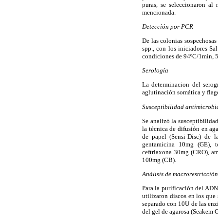
puras, se seleccionaron al
mencionada.
Detección por PCR
De las colonias sospechosas
spp., con los iniciadores
condiciones de 94ºC/1min, 5
Serología
La determinacion del serog
aglutinación somática y flag
Susceptibilidad antimicrob
Se analizó la susceptibilida
la técnica de difusión en a
de papel (Sensi-Disc) de 
gentamicina 10mg (GE), te
ceftriaxona 30mg (CRO), am
100
m
g (CB).
Análisis de macrorestricció
Para la purificación del AD
utilizaron discos en los que
separado con 10U de las enz
del gel de agarosa (Seakem 