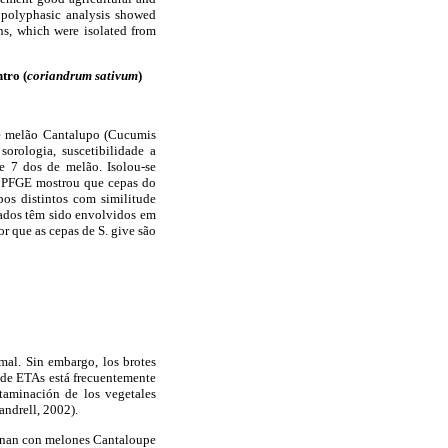
e polyphasic analysis showed
ins, which were isolated from
ntro (
coriandrum sativum
)
de melão Cantalupo (Cucumis
sorologia, suscetibilidade a
e 7 dos de melão. Isolou-se
 O PFGE mostrou que cepas do
pos distintos com similitude
icados têm sido envolvidos em
r que as cepas de S. give são
mal. Sin embargo, los brotes
 de ETAs está frecuentemente
taminación de los vegetales
andrell, 2002).
ionan con melones Cantaloupe