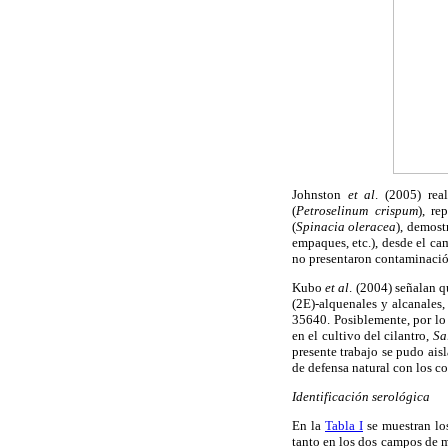
Johnston
et al
. (2005) rea
(
Petroselinum crispum
), re
(
Spinacia oleracea
), demost
empaques, etc.), desde el ca
no presentaron contaminación
Kubo
et al
. (2004) señalan q
(2E)-alquenales y alcanales, 
35640. Posiblemente, por lo 
en el cultivo del cilantro,
Sa
presente trabajo se pudo aisl
de defensa natural con los c
Identificación serológica
En la
Tabla I
se muestran los
tanto en los dos campos de 