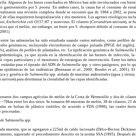
ella
. Algunos de los frutos cosechados en México han sido involucrados con brot
n gastroenteritis por
S.
poona
. En ambos casos, la causa fue el consumo de ensal
 realizaron una revisión completa donde se encontró que de 1984 a 2002, se pre
 de ellas requirieron hospitalización y dos murieron. Los agentes etiológicos inc
uni
,
Escherichia coli
O157:H7 y norovirus. El cilantro (
Coriandrum sativum
), se 
icos que el melón; sin embargo, un brote por
S.
thompson
debido al consumo de sa
 2001).
d entre las salmonelas ha sido estudiada usando varios métodos, como perfiles de
todos genómicos, incluyendo electroforesis de campo pulsado (PFGE del inglés),
s), análisis de perfiles de plásmidos, etc. La tipificación genómica de
Salmonella
h
pidemiología, ya que ayuda en la identificación de las fuentes de infección, l
e cepas particulares y el monitoreo de estrategias de intervención. Entre los mé
 estándar para el tipeado del ADN de
Salmonella
spp. y otros patógenos, por lo q
epas epidémicas de las endémicas (Bennasar
et al
., 2000; Bender
et al
., 2001). El
gica y genética de
Salmonella
spp. aislada de muestras ambientales (agua y tierra)
 sativum
) para determinar la clonalidad de las cepas identificadas.
cionaron dos campos agrícolas de melón de la Costa de Hermosillo y dos de cilant
 ~70km entre los dos sitios. Se tomaron 66 muestras de melón, 38 de cilantro, 21 de 
das en bolsas de plástico estériles, de acuerdo a FDA (1998), las cuales fuero
e procesadas.
n de
Salmonella
spp.
ada muestra, que se agregaron a 225ml de caldo lactosado (Difco-Becton Dickins
cimiento, siguiendo el procedimiento descrito en la norma SSA (1995). Después de