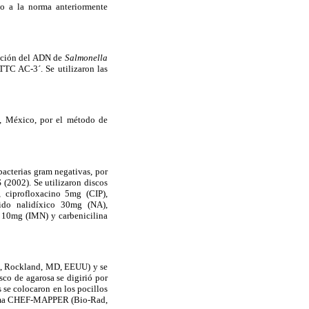
do a la norma anteriormente
cación del ADN de
Salmonella
C AC-3´. Se utilizaron las
), México, por el método de
bacterias gram negativas, por
(2002). Se utilizaron discos
 ciprofloxacino 5
m
g (CIP),
ido nalidíxico 30
m
g (NA),
 10mg (IMN) y carbenicilina
MA, Rockland, MD, EEUU) y se
sco de agarosa se digirió por
se colocaron en los pocillos
istema CHEF-MAPPER (Bio-Rad,