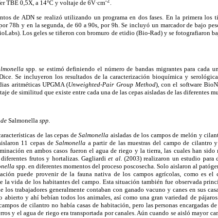
-2
er TBE 0,5X, a 14°C y voltaje de 6V·cm
.
ntos de ADN se realizó utilizando un programa en dos fases. En la primera los
por 78h y en la segunda, de 60 a 90s, por 9h. Se incluyó un marcador de bajo p
abs). Los geles se tiñeron con bromuro de etidio (Bio-Rad) y se fotografiaron ba
lmonella
spp. se estimó definiendo el número de bandas migrantes para cada una
 Dice. Se incluyeron los resultados de la caracterización bioquímica y serológic
dias aritméticas UPGMA (
Unweighted-Pair Group Method
), con el software Bio
taje de similitud que existe entre cada una de las cepas aisladas de las diferentes mu
n de
Salmonella
spp.
características de las cepas de
Salmonella
aisladas de los campos de melón y cilant
aislaron 11 cepas de
Salmonella
a partir de las muestras del campo de cilantro 
minación en ambos casos fueron el agua de riego y la tierra, las cuales han sido
iferentes frutos y hortalizas. Gagliardi
et al.
(2003) realizaron un estudio para 
nella
spp. en diferentes momentos del proceso poscosecha. Solo aislaron al patógeno
ción puede provenir de la fauna nativa de los campos agrícolas, como es el
e la vida de los habitantes del campo. Esta situación también fue observada prin
 los trabajadores generalmente contaban con ganado vacuno y canes en sus casa
lo abierto y ahí bebían todos los animales, así como una gran variedad de pájaros
s campos de cilantro no había casas de habitación, pero las personas encargadas d
ros y el agua de riego era transportada por canales. Aún cuando se aisló mayor c