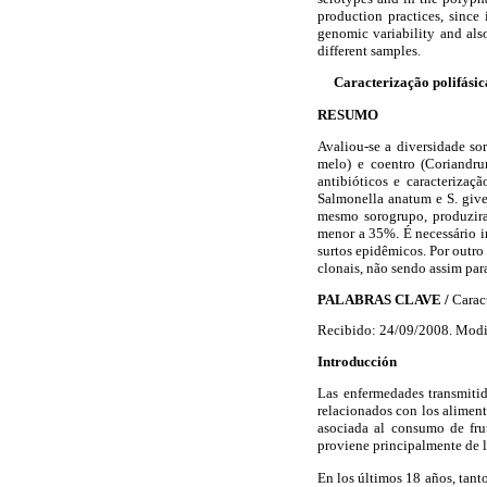
production practices, since
genomic variability and also
different samples.
Caracterização polifásic
RESUMO
Avaliou-se a diversidade s
melo) e coentro (Coriandrum
antibióticos e caracteriza
Salmonella anatum e S. give
mesmo sorogrupo, produziram
menor a 35%. É necessário in
surtos epidêmicos. Por outro
clonais, não sendo assim par
PALABRAS CLAVE /
Carac
Recibido: 24/09/2008. Modi
Introducción
Las enfermedades transmitid
relacionados con los alimen
asociada al consumo de fru
proviene principalmente de lo
En los últimos 18 años, tan