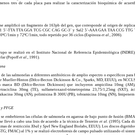
 menos tres de cada placa para realizar la caracterización bioquímica de acuer
 se amplificó un fragmento de 163pb del gen, que corresponde al origen de repli
 Sal1 5´-TTA TTA GGA TCG CGC CAG GC-3´ y Sal2 5´-AAA GAA TAA CCG TTG TT
0ºC/1min y 72ºC/1min, todo repetido por 36 ciclos (Espinoza
et al.
, 2006).
rupo se realizó en el Instituto Nacional de Referencia Epidemiológica (INDRE
elar (Popoff
et al
., 1991).
iana
d de las salmonelas a diferentes antibióticos de amplio espectro o específicos para 
gar Mueller-Hinton (Difco-Becton Dickinson & Co., Sparks, MD, EEUU), en NCCLS 
la marca BD (Difco-Becton Dickinson) que incluyeron ampicilina 10mg (AM),
traciclina 30mg (TE), sulfametoxazol-trimetroprima 23,75/1,25mg (SXT), ác
ikacina 30mg (AN), polimixina B 300U (PB), tobramicina 10mg (NN), Imipenem
n y PFGE
N se embebieron las células de salmonela en agarosa de bajo punto de fusión (B
 se llevó a cabo una lisis de acuerdo a la técnica de Tenreiro
et al
. (1995). Cada di
imas de restricción
Xba
I y
Spe
I New England Biolabs, EEUU). Los discos digeridos 
GTG; FMAC) al 1% y se realizó electroforesis de campo pulsado utilizando el s