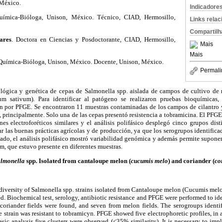
 México.
Indicadore
uímica-Bióloga, Unison, México. Técnico, CIAD, Hermosillo,
Links rela
Compartilh
ares
. Doctora en Ciencias y Posdoctorante, CIAD, Hermosillo,
Mais
Mais
 Química-Bióloga, Unison, México. Docente, Unison, México.
Permali
rológica y genética de cepas de Salmonella spp. aislada de campos de cultivo d
um sativum). Para identificar al patógeno se realizaron pruebas bioquímicas, s
ión por PFGE. Se encontraron 11 muestras contaminadas de los campos de cilantro y
 principalmente. Solo una de las cepas presentó resistencia a tobramicina. El PF
es electroforéticos similares y el análisis polifásico desplegó cinco grupos dis
ar las buenas prácticas agrícolas y de producción, ya que los serogrupos identific
lado, el análisis polifásico mostró variabilidad genómica y además permite suponer
um, que estuvo presente en diferentes muestras.
almonella
spp. Isolated from cantaloupe melon (
cucumis melo
) and coriander (
co
 diversity of Salmonella spp. strains isolated from Cantaloupe melon (Cucumis mel
d. Biochemical test, serology, antibiotic resistance and PFGE were performed to ide
oriander fields were found, and seven from melon fields. The serogroups ident
 strain was resistant to tobramicyn. PFGE showed five electrophoretic profiles, in 
sic analysis five clusters were observed (<35% similarity). It is necessary to im