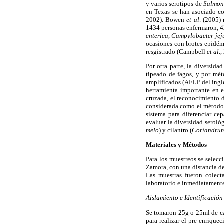
y varios serotipos de
Salmon
en Texas se han asociado co
2002). Bowen
et al
. (2005)
1434 personas enfermaron, 42
enterica
,
Campylobacter jej
ocasiones con brotes epidém
resgistrado (Campbell
et al
.,
Por otra parte, la diversida
tipeado de fagos, y por mé
amplificados (AFLP del inglé
herramienta importante en e
cruzada, el reconocimiento d
considerada como el método
sistema para diferenciar c
evaluar la diversidad seroló
melo
) y cilantro (
Coriandrum
Materiales y Métodos
Para los muestreos se selec
Zamora, con una distancia de
Las muestras fueron colecta
laboratorio e inmediatament
Aislamiento e Identificació
Se tomaron 25g o 25ml de c
para realizar el pre-enrique