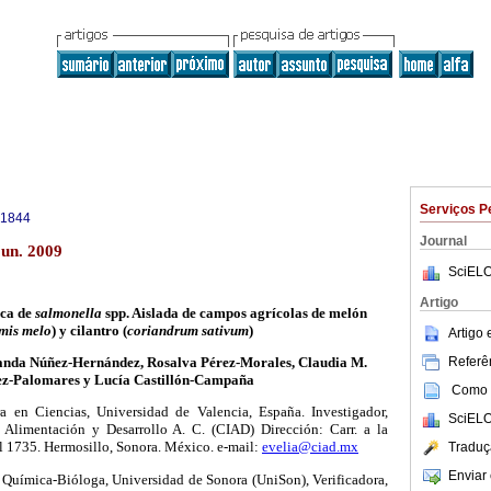
Serviços P
-1844
Journal
jun. 2009
SciELO
Artigo
ica de
salmonella
spp. Aislada de campos agrícolas de melón
mis melo
) y cilantro (
coriandrum sativum
)
Artigo
Referên
landa Núñez-Hernández, Rosalva Pérez-Morales, Claudia M.
ez-Palomares y Lucía Castillón-Campaña
Como c
ra en Ciencias, Universidad de Valencia, España. Investigador,
SciELO
 Alimentación y Desarrollo A. C. (CIAD) Dirección: Carr. a la
l 1735. Hermosillo, Sonora. México. e-mail:
evelia@ciad.mx
Traduç
Enviar 
. Química-Bióloga, Universidad de Sonora (UniSon), Verificadora,