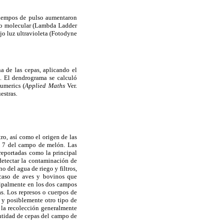
 tiempos de pulso aumentaron
eso molecular (Lambda Ladder
jo luz ultravioleta (Fotodyne
 de las cepas, aplicando el
a. El dendrograma se calculó
Numerics (
Applied Maths
Ver.
estras.
ro, así como el origen de las
y 7 del campo de melón. Las
 reportadas como la principal
detectar la contaminación de
 del agua de riego y filtros,
 caso de aves y bovinos que
cipalmente en los dos campos
s. Los represos o cuerpos de
 y posiblemente otro tipo de
e la recolección generalmente
antidad de cepas del campo de