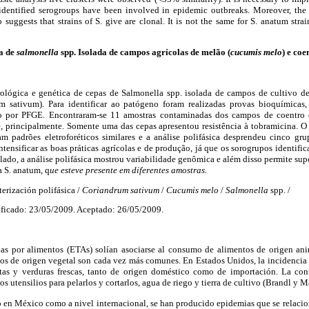
 identified serogroups have been involved in epidemic outbreaks. Moreover, th
 suggests that strains of S. give are clonal. It is not the same for S. anatum stra
a de
salmonella
spp. Isolada de campos agrícolas de melão (
cucumis melo
) e coe
orológica e genética de cepas de Salmonella spp. isolada de campos de cultivo 
 sativum). Para identificar ao patógeno foram realizadas provas bioquímicas, 
ção por PFGE. Encontraram-se 11 amostras contaminadas dos campos de coentro 
, principalmente. Somente uma das cepas apresentou resistência à tobramicina.
 padrões eletroforéticos similares e a análise polifásica desprendeu cinco gru
tensificar as boas práticas agrícolas e de produção, já que os sorogrupos identif
 lado, a análise polifásica mostrou variabilidade genômica e além disso permite supo
a S. anatum, q
ue esteve presente em diferentes amostras.
terización polifásica /
Coriandrum sativum
/
Cucumis melo
/
Salmonella
spp. /
ficado: 23/05/2009. Aceptado: 26/05/2009.
as por alimentos (ETAs) solían asociarse al consumo de alimentos de origen ani
tos de origen vegetal son cada vez más comunes. En Estados Unidos, la incidencia
tas y verduras frescas, tanto de origen doméstico como de importación. La con
s utensilios para pelarlos y cortarlos, agua de riego y tierra de cultivo (Brandl y M
to en México como a nivel internacional, se han producido epidemias que se relac