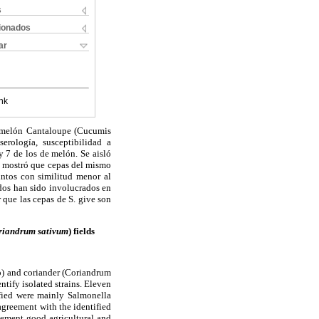
s
cionados
ar
nk
e melón Cantaloupe (Cucumis
erología, susceptibilidad a
 7 de los de melón. Se aisló
GE mostró que cepas del mismo
tintos con similitud menor al
ados han sido involucrados en
 que las cepas de S. give son
riandrum sativum
) fields
o) and coriander (Coriandrum
ntify isolated strains. Eleven
ified were mainly Salmonella
agreement with the identified
plement good agricultural and