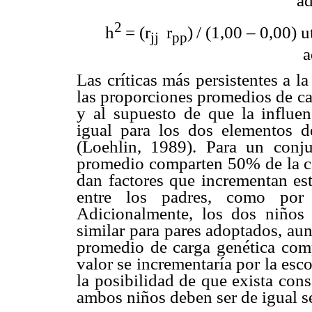
ad
2
h
= (r
 r
)
/ (1,00 – 0,00) 
jj
pp
a
Las críticas más persistentes a la
las proporciones promedios de ca
y al supuesto de que la influe
igual para los dos elementos d
(Loehlin, 1989). Para un conj
promedio comparten 50% de la car
dan factores que incrementan est
entre los padres, como por 
Adicionalmente, los dos niño
similar para pares adoptados, au
promedio de carga genética compa
valor se incrementaría por la esc
la posibilidad de que exista con
ambos niños deben ser de igual s