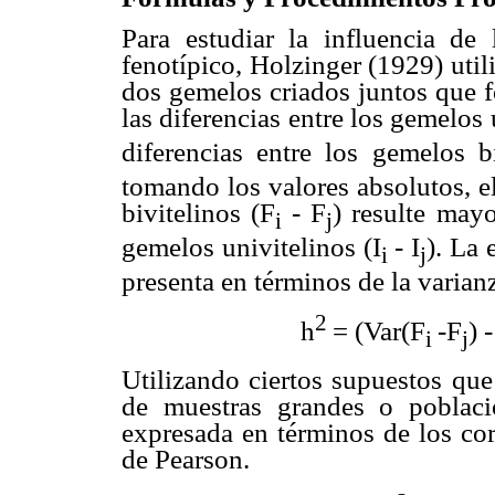
Para estudiar la influencia de
fenotípico, Holzinger (1929) utili
dos gemelos criados juntos que f
las diferencias entre los gemelos 
diferencias entre los gemelos b
tomando los valores absolutos, e
bivitelinos (F
- F
) resulte may
i
j
gemelos univitelinos (I
- I
). La 
i
j
presenta en términos de la varianz
2
h
= (Var(F
-F
) 
i
j
Utilizando ciertos supuestos que
de muestras grandes o poblaci
expresada en términos de los cor
de Pearson.