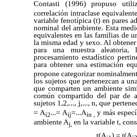
Contasti (1996) propuso utili
correlación intraclase equivalente
variable fenotípica (t) en pares 
nominal del ambiente. Esta medic
equivalentes en las familias de 
la misma edad y sexo. Al obtener
para una muestra aleatoria, 
procesamiento estadístico pertin
para obtener una estimación equ
propone categorizar nominalmente
los sujetos que pertenezcan a un
que comparten un ambiente simi
común compartido del par de ad
sujetos 1,2,..., j,..., n, que pert
= A
...= A
=...A
y más especí
i2
ij
in ,
ambiente A
en la variable t, co
j,
t(A
) = t(A