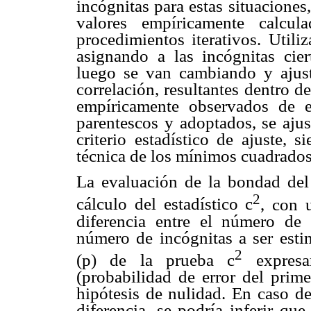
incógnitas para estas situacione
valores empíricamente calcul
procedimientos iterativos. Util
asignando a las incógnitas ciert
luego se van cambiando y ajust
correlación, resultantes dentro 
empíricamente observados de e
parentescos y adoptados, se ajus
criterio estadístico de ajuste,
técnica de los mínimos cuadrado
La evaluación de la bondad del 
2
cálculo del estadístico
c
, con 
diferencia entre el número de
número de incógnitas a ser esti
2
(p) de la prueba
c
expresar
(probabilidad de error del prime
hipótesis de nulidad. En caso de
diferencia, se podría inferir qu