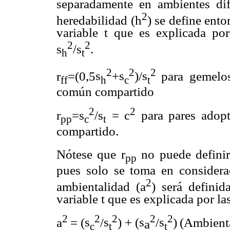
separadamente en ambientes dif
2
heredabilidad (h
) se define ent
variable t que es explicada por
2
2
s
/
s
.
h
t
2
2
2
r
=(0,5
s
+
s
)/
s
para gemelos
ff
h
c
t
común compartido
2
2
r
=
s
/
s
= c
para pares adopt
pp
c
t
compartido.
Nótese que r
no puede definir
pp
pues solo se toma en consider
2
ambientalidad (a
) será defini
variable t que es explicada por la
2
2
2
2
2
a
= (
s
/
s
) + (
s
/
s
)
(Ambient
a
c
t
t