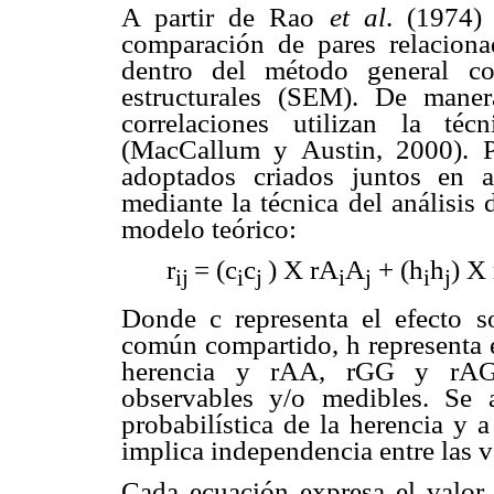
A partir de Rao
et al
. (1974)
comparación de pares relaciona
dentro del método general c
estructurales (SEM). De manera
correlaciones utilizan la té
(MacCallum y Austin, 2000). P
adoptados criados juntos en 
mediante la técnica del análisis
modelo teórico:
r
= (c
c
) X rA
A
+ (h
h
) X
ij
i
j
i
j
i
j
Donde c representa el efecto so
común compartido, h representa el
herencia y rAA, rGG y rAG r
observables y/o medibles. Se 
probabilística de la herencia y 
implica independencia entre las v
Cada ecuación expresa el valor t