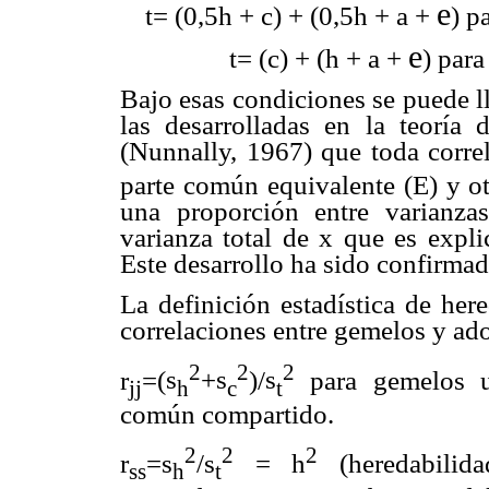
e
t= (0,5h + c) + (0,5h +
a
+
) p
e
t= (c) + (h +
a
+
) para
Bajo esas condiciones se puede ll
las desarrolladas en la teoría 
(Nunnally, 1967) que toda correl
parte común equivalente (E) y ot
una proporción entre varianzas
varianza total de x que es expli
Este desarrollo ha sido confirma
La definición estadística de her
correlaciones entre gemelos y ado
2
2
2
r
=(
s
+
s
)/
s
para gemelos un
jj
h
c
t
común compartido.
2
2
2
r
=
s
/
s
= h
(heredabilida
ss
h
t