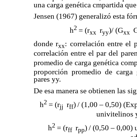
una carga genética cmpartida que
Jensen (1967) generalizó esta fó
2
h
= (r
 r
)/ (G
 
xx
yy
xx
donde r
: correlación entre el 
xx
correlación entre el par del pare
promedio de carga genética compa
proporción promedio de carga 
pares yy.
De esa manera se obtienen las sig
2
h
= (r
 r
)
/ (1,00 – 0,50) (Ex
jj
ff
univitelinos 
2
h
= (r
 r
)
/ (0,50 – 0,00) 
ff
pp