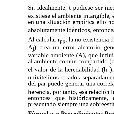
Si, idealmente, t pudiese ser me
existiese el ambiente intangible,
en una situación empírica ello no
absolutamente idénticos, entonce
Al calcular r
, la no existencia
pp
A
) crea un error aleatorio ge
j
variable ambiente (A), que influ
al ambiente común compartido (
2
el valor de la heredabilidad (h
)
univitelinos criados separadamen
del par puede generar una correla
herencia, por tanto, esa relación 
entonces que históricamente,
presentado siempre una sobreesti
Fórmulas y Procedimientos Pr