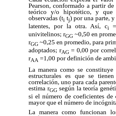
Pearson, conformado a partir de 
teórico y/o hipotético, y que 
observadas (t
t
) por una parte, 
i
j
latentes, por la otra. Así, c
i
univitelinos; r
~0,50 en promed
GG
r
~0,25 en promedio, para prim
GG
adoptados; r
= 0,00 por corre
AG
r
=1,00 por definición de amb
AA
La manera como se constituye 
estructurales es que se tienen
correlación, uno para cada paren
estima r
según la teoría genét
GG
si el número de coeficientes de
mayor que el número de incógnit
La manera como funcionan los