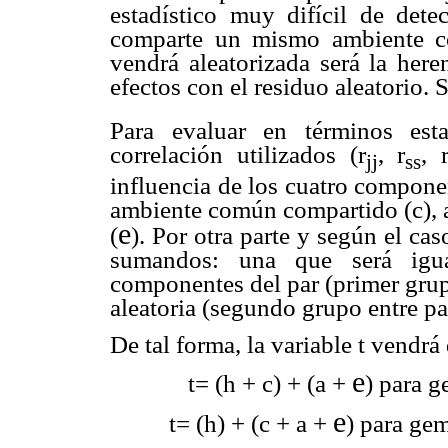
estadístico muy difícil de dete
comparte un mismo ambiente co
vendrá aleatorizada será la here
efectos con el residuo aleatorio. 
Para evaluar en términos estad
correlación utilizados (r
, r
, 
jj
ss
influencia de los cuatro compon
ambiente común compartido (c), a
e
(
). Por otra parte y según el cas
sumandos: una que será igua
componentes del par (primer grupo
aleatoria (segundo grupo entre pa
De tal forma, la variable t vendrá
e
t= (h + c) + (
a
+
) para g
e
t= (h) + (c +
a
+
) para gem