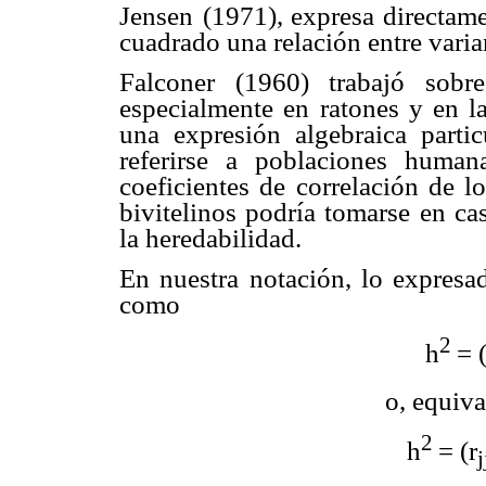
Jensen (1971),
expresa
directam
cuadrado una relación entre varia
Falconer (1960) trabajó sobr
especialmente en ratones y en 
una expresión algebraica parti
referirse a poblaciones human
coeficientes de correlación de l
bivitelinos podría tomarse en ca
la heredabilidad.
En nuestra notación, lo expresa
como
2
h
= (
o, equiv
2
h
= (r
j