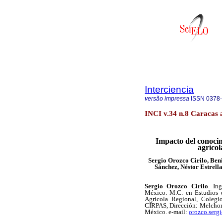
Interciencia
versão impressa
ISSN
0378
INCI v.34 n.8 Caracas 
Impacto del conocim
agríco
Sergio Orozco Cirilo, Ben
Sánchez, Néstor Estrel
Sergio Orozco Cirilo
. In
México. M.C. en Estudios d
Agrícola Regional, Colegi
CIRPAS, Dirección: Melchor
México. e-mail:
orozco.serg