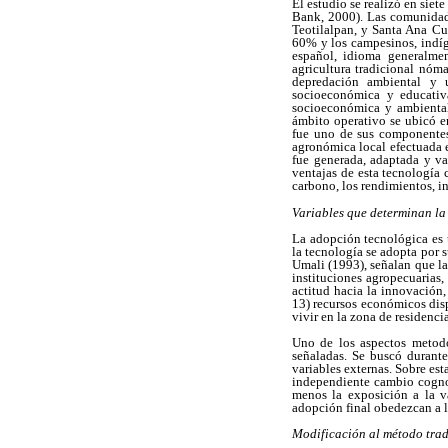
El estudio se realizó en sie
Bank, 2000). Las comunidad
Teotilalpan, y Santa Ana Cu
60% y los campesinos, indíg
español, idioma generalmen
agricultura tradicional nóma
depredación ambiental y 
socioeconómica y educati
socioeconómica y ambiental
ámbito operativo se ubicó e
fue uno de sus componentes.
agronómica local efectuada e
fue generada, adaptada y v
ventajas de esta tecnología 
carbono, los rendimientos, i
Variables que determinan la
La adopción tecnológica es 
la tecnología se adopta por 
Umali (1993), señalan que la
instituciones agropecuarias,
actitud hacia la innovación,
13) recursos económicos disp
vivir en la zona de residenci
Uno de los aspectos metodol
señaladas. Se buscó durante
variables externas. Sobre es
independiente cambio cognos
menos la exposición a la va
adopción final obedezcan a la
Modificación al método trad