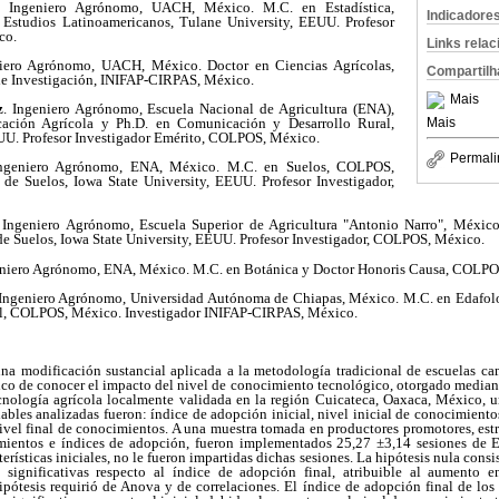
. Ingeniero Agrónomo, UACH, México. M.C. en Estadística,
Indicadore
studios Latinoamericanos, Tulane University, EEUU. Profesor
co.
Links rela
iero Agrónomo, UACH, México. Doctor en Ciencias Agrícolas,
Compartilh
e Investigación, INIFAP-CIRPAS, México.
Mais
z
. Ingeniero Agrónomo, Escuela Nacional de Agricultura (ENA),
Mais
ción Agrícola y Ph.D. en Comunicación y Desarrollo Rural,
UU. Profesor Investigador Emérito, COLPOS, México.
Permali
ngeniero Agrónomo, ENA, México. M.C. en Suelos, COLPOS,
 de Suelos, Iowa State University, EEUU. Profesor Investigador,
Ingeniero Agrónomo, Escuela Superior de Agricultura "Antonio Narro", Méxic
 de Suelos, Iowa State University, EEUU. Profesor Investigador, COLPOS, México.
niero Agrónomo, ENA, México. M.C. en Botánica y Doctor Honoris Causa, COLPO
Ingeniero Agrónomo, Universidad Autónoma de Chiapas, México. M.C. en Edafolo
ral, COLPOS, México. Investigador INIFAP-CIRPAS, México.
una modificación sustancial aplicada a la metodología tradicional de escuelas ca
fico de conocer el impacto del nivel de conocimiento tecnológico, otorgado median
cnología agrícola localmente validada en la región Cuicateca, Oaxaca, México, u
iables analizadas fueron: índice de adopción inicial, nivel inicial de conocimient
nivel final de conocimientos. A una muestra tomada en productores promotores, es
imientos e índices de adopción, fueron implementados 25,27 ±3,14 sesiones de 
terísticas iniciales, no le fueron impartidas dichas sesiones. La hipótesis nula consi
te significativas respecto al índice de adopción final, atribuible al aumento 
pótesis requirió de Anova y de correlaciones. El índice de adopción final de los