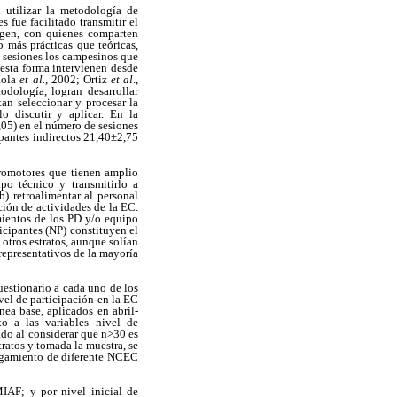
 utilizar la metodología de
fue facilitado transmitir el
rigen, con quienes comparten
 más prácticas que teóricas,
s sesiones los campesinos que
esta forma intervienen desde
Rola
et al.
, 2002; Ortiz
et al
.,
odología, logran desarrollar
tan seleccionar y procesar la
o discutir y aplicar. En la
,05) en el número de sesiones
ipantes indirectos 21,40±2,75
 promotores que tienen amplio
po técnico y transmitirlo a
) retroalimentar al personal
ción de actividades de la EC.
mientos de los PD y/o equipo
icipantes (NP) constituyen el
otros estratos, aunque solían
representativos de la mayoría
uestionario a cada uno de los
vel de participación en la EC
nea base, aplicados en abril-
o a las variables nivel de
ado al considerar que n>30 es
ratos y tomada la muestra, se
orgamiento de diferente NCEC
MIAF; y por nivel inicial de