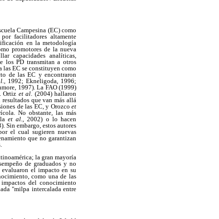
Escuela Campesina (EC) como
por facilitadores altamente
ificación en la metodología
como promotores de la nueva
lar capacidades analíticas,
e los PD transmitan a otros
a las EC se constituyen como
cto de las EC y encontraron
l.
, 1992; Ekneligoda, 1996;
enmore, 1997). La FAO (1999)
. Ortiz
et al
. (2004) hallaron
n resultados que van más allá
esiones de las EC, y Orozco
et
ícola. No obstante, las más
ola
et al.
, 2002) o lo hacen
3). Sin embargo, estos autores
por el cual sugieren nuevas
renamiento que no garantizan
.
atinoamérica; la gran mayoría
desempeño de graduados y no
 evaluaron el impacto en su
onocimiento, como una de las
s impactos del conocimiento
ada "milpa intercalada entre