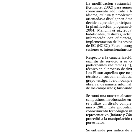
La modificación sustancial
(Kenmore, 2002) para aument
conocimiento adquirido a lo
idioma, cultura y problemát
orientadas a divulgar en det
deciden aprender participan
la planificación, programac
2004; Mancini
et al.
, 200
habilidades, destrezas, acti
información con eficiencia
implementación de las sesion
de EC (NCEC). Fueron otorgad
sesiones e, intencionalmente
Respecto a la caracterizació
espíritu de servicio a su 
participantes indirectos (P
técnico en el proceso de div
Los PI son aquellos que no 
técnico en sus comunidades, 
grupo testigo; fueron comple
observar de manera informal 
de los campesinos; buscando 
Se tomó una muestra aleatori
campesinos involucrados en e
se utilizó un diseño complet
mayo 2001. Este procedimi
conocimiento tecnológico ini
representativo (Infante y Zá
procedió a la manipulación 
por estratos.
Se entiende por índice de a