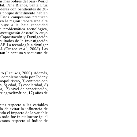
as más pobres del país (World
al, Peña Blanca, Santa Cruz
aderas con pendientes de 20-
n porque difícilmente hablan
 Estos campesinos practican
 en la región impera una alta
ibuye a la baja capacidad
a problemática tecnológica,
vestigación-desarrollo cuyo
o Capacitación y Divulgación
sultados de la investigación
IAF. La tecnología a divulgar
MSL (Orozco
et al
., 2008). Las
tan la captura y secuestro de
ito (Leeuwis, 2000). Además,
y complementado por Feder y
smopolitismo, 3) contacto con
, 6) edad, 7) escolaridad, 8)
a, 12) nivel de capacitación,
te agroclimático, 17) años de
tes respecto a las variables
o de evitar la influencia de
ndo el impacto de la variable
 todo fue inicialmente igual
tratos respecto al índice de