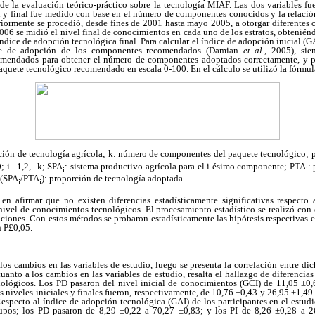
 de la evaluación teórico-práctico sobre la tecnología MIAF. Las dos variables fu
 y final fue medido con base en el número de componentes conocidos y la relación e
riormente se procedió, desde fines de 2001 hasta mayo 2005, a otorgar diferentes
006 se midió el nivel final de conocimientos en cada uno de los estratos, obtenién
 índice de adopción tecnológica final. Para calcular el índice de adopción inicial (GA
ce de adopción de los componentes recomendados (Damian
et al.
, 2005), sie
mendados para obtener el número de componentes adoptados correctamente, y p
aquete tecnológico recomendado en escala 0-100. En el cálculo se utilizó la fórm
ión de tecnología agrícola; k: número de componentes del paquete tecnológico; 
; i= 1,2,...k; SPA
: sistema productivo agrícola para el i-ésimo componente; PTA
:
i
i
 (SPA
/PTA
): proporción de tecnología adoptada.
i
i
 en afirmar que no existen diferencias estadísticamente significativas respecto 
 nivel de conocimientos tecnológicos. El procesamiento estadístico se realizó con
aciones. Con estos métodos se probaron estadísticamente las hipótesis respectivas e 
n P£0,05.
los cambios en las variables de estudio, luego se presenta la correlación entre dic
uanto a los cambios en las variables de estudio, resalta el hallazgo de diferencias
ológicos. Los PD pasaron del nivel inicial de conocimientos (GCI) de 11,05 ±0,
s niveles iniciales y finales fueron, respectivamente, de 10,76 ±0,43 y 26,95 ±1,49 
especto al índice de adopción tecnológica (GAI) de los participantes en el estudi
grupos; los PD pasaron de 8,29 ±0,22 a 70,27 ±0,83; y los PI de 8,26 ±0,28 a 