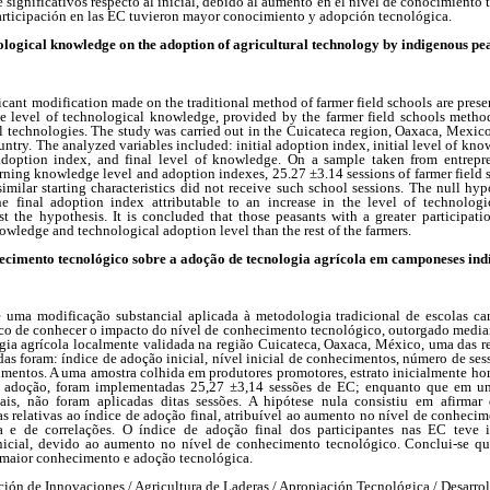
 significativos respecto al inicial, debido al aumento en el nivel de conocimiento
rticipación en las EC tuvieron mayor conocimiento y adopción tecnológica.
ological knowledge on the adoption of agricultural technology by indigenous pe
icant modification made on the traditional method of farmer field schools are pres
the level of technological knowledge, provided by the farmer field schools metho
al technologies. The study was carried out in the Cuicateca region, Oaxaca, Mexico
untry. The analyzed variables included: initial adoption index, initial level of kno
 adoption index, and final level of knowledge. On a sample taken from entrepren
ing knowledge level and adoption indexes, 25.27 ±3.14 sessions of farmer field
imilar starting characteristics did not receive such school sessions. The null hyp
 the final adoption index attributable to an increase in the level of technolo
st the hypothesis. It is concluded that those peasants with a greater participati
owledge and technological adoption level than the rest of the farmers.
ecimento tecnológico sobre a adoção de tecnologia agrícola em camponeses ind
e uma modificação substancial aplicada à metodologia tradicional de escolas c
fico de conhecer o impacto do nível de conhecimento tecnológico, outorgado media
gia agrícola localmente validada na região Cuicateca, Oaxaca, México, uma das r
adas foram: índice de adoção inicial, nível inicial de conhecimentos, número de se
cimentos. A uma amostra colhida em produtores promotores, estrato inicialmente h
e adoção, foram implementadas 25,27 ±3,14 sessões de EC; enquanto que em u
ciais, não foram aplicadas ditas sessões. A hipótese nula consistiu em afirmar
vas relativas ao índice de adoção final, atribuível ao aumento no nível de conheci
 e de correlações. O índice de adoção final dos participantes nas EC teve i
o inicial, devido ao aumento no nível de conhecimento tecnológico. Conclui-se 
 maior conhecimento e adoção tecnológica.
ión de Innovaciones / Agricultura de Laderas / Apropiación Tecnológica / Desarrol