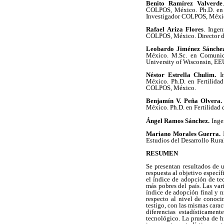
Benito Ramírez Valverde
COLPOS, México. Ph.D. en E
Investigador COLPOS, Méxi
Rafael Ariza Flores
.
Ingen
COLPOS, México. Director d
Leobardo Jiménez Sánche
México. M.Sc. en Comunica
University of Wisconsin, EE
Néstor Estrella Chulim.
I
México. Ph.D. en Fertilidad
COLPOS, México.
Benjamín V. Peña Olvera.
México. Ph.D. en Fertilidad
Ángel Ramos Sánchez.
Inge
Mariano Morales Guerra.
Estudios del Desarrollo Ru
RESUMEN
Se presentan resultados de 
respuesta al objetivo especí
el índice de adopción de te
más pobres del país. Las var
índice de adopción final y 
respecto al nivel de conoc
testigo, con las mismas carac
diferencias estadísticamen
tecnológico. La prueba de hi