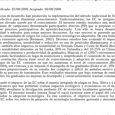
ificado: 05/08/2009. Aceptado: 06/08/2009.
ncias de desarrollo han promovido la implementación del método tradicional de 
fectivo para diseminar conocimientos. Tradicionalmente, las EC se integran 
on elevado interés por el conocimiento. El presente estudio introduce una mod
estrato de campesinos denominado participantes directos (PD) que se preparan 
te procesos participativos de aprender-haciendo. Con ello se busca desarrol
ividad y métodos para tomar mejores decisiones. En este proceso se pretende qu
sus comunidades de origen los conocimientos tecnológicos adquiridos. De esta form
n extensión agrícola (Kenmore, 2002). Diversos estudios han evaluado el impa
 en rendimientos, rentabilidad y reducción en uso de pesticidas (Ramaswamy
et a
n también altos impactos en rentabilidad en Vietnam, Ghana y Costa de Marfil (K
n rentabilidad obtenidos en Sri Lanka, 30% en Tailandia y del 10-25% en China
 en conocimientos y productividad de graduados, Mancini
et al
. (2007) encontraro
ando facilitadores en lugar de instructores y simplificando el contenido de las s
 correlación directa entre nivel de conocimientos y adopción de ecotecnia agr
nfoque de las EC consisten en que no aumentan el nivel de conocimientos (R
 2004), son costosas, y no mejoran el desempeño de los graduados (Feder
et al.
, 200
nto proporcionado en su estudio fue complejo y difícil de asimilar, motivo 
ndo su proceso de transmisión. Esos resultados muestran que bajo sistemas de ent
ciles, los graduados no mejoran su desempeño y consecuentemente resultan costosas
ado el impacto de las EC sobre el manejo integrado de plagas en Asia, África y L
 alcances que han permitido evaluar impactos ecológicos y económicos en el 
2008) abordaron la divulgación mediante EC de ecotecnia localmente generada y
ión. El presente estudio intenta llenar el vacío existente entre el papel del c
 sobre la adopción tecnológica. En este contexto, el objetivo fue conocer lo
 EC sobre los índices de adopción de tecnología localmente generada y denomin