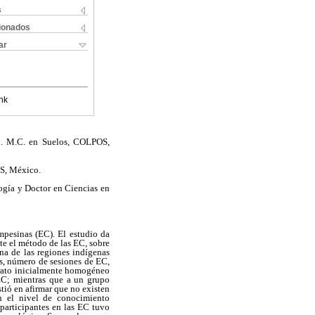
s
cionados
ar
nk
o. M.C. en Suelos, COLPOS,
S, México.
gía y Doctor en Ciencias en
mpesinas (EC). El estudio da
te el método de las EC, sobre
na de las regiones indígenas
os, número de sesiones de EC,
trato inicialmente homogéneo
EC; mientras que a un grupo
stió en afirmar que no existen
en el nivel de conocimiento
 participantes en las EC tuvo