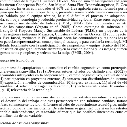
te comunidades de la región Cuicateca, Oaxaca, México, una de las regiones indígen
es fueron Concepción Pápalo, San Miguel Santa Flor, Tecomaltianguisco, El Ocot
auhtémoc. En estas comunidades el 80% del área agrícola está conformada por l
enas que hablan en su propia lengua, presentan serios problemas de comunicació
te hablado por el equipo técnico, lo cual dificulta el proceso de adopción.
da, con baja tecnología y reducida productividad agrícola. Entre otros aspectos,
un manejo insostenible de laderas (PMSL, 2004). Esta problemática se atr
va de los campesinos (Vergara
et al.
, 2005). Como estrategia de solución a l
, surgió el Proyecto Manejo Sustentable de Laderas (PMSL), un proyecto de in
n las regiones indígenas Mazateca, Cuicateca y Mixe, en Oaxaca. El subproyect
 Este buscó, mediante la EC, divulgar hacia las comunidades y regiones los re
n parcelas representativas, como principal estrategia para escalar la tecnología M
alidada localmente con la participación de campesinos y equipo técnico del P
consisten en que gradualmente disminuyen la erosión hídrica y los riesgos; aumen
ngresos netos y empleos, y sedentariza la milpa (PMSL, 2004).
 adopción tecnológica
un proceso de apropiación que considera el cambio cognoscitivo como prerrequis
su relevancia (Kurwijila, 1981). Diversos autores, citados por Galindo
et al.
(2002) 
s variables influyentes en la adopción son 1) cambio cognoscitivo, 2) nivel de co
 4) participación en proyectos externos, 5) contacto con distribuidores de insumos
 9) exposición a medios de comunicación, 10) ingreso extrafinca, 11) nivel de vid
onibles, 14) relación con agentes de cambio, 15) hectáreas cultivadas, 16) ambien
a, y 18) relevancia de la tecnología.
ógicos más importantes consistió en conformar estratos inicialmente equivalen
 el desarrollo del trabajo que estas permanecieran con mínimos cambios; tratand
ta base solamente se tuvieron diferentes niveles de conocimiento tecnológico, midie
citivo como la más importante. De esta forma se garantizó que si en los estratos
riable independiente, es razonable afirmar que las posibles diferencias entre es
 influencia de esa variable.
icional de escuelas campesinas