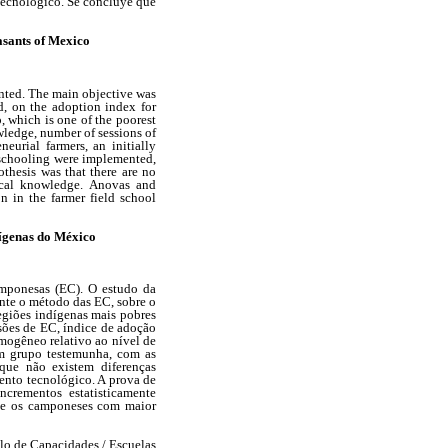
 tecnológico. Se concluye que
asants of Mexico
ented. The main objective was
d, on the adoption index for
, which is one of the poorest
wledge, number of sessions of
eurial farmers, an initially
 schooling were implemented,
othesis was that there are no
gical knowledge. Anovas and
on in the farmer field school
ígenas do México
amponesas (EC). O estudo da
nte o método das EC, sobre o
egiões indígenas mais pobres
ssões de EC, índice de adoção
omogêneo relativo ao nível de
m grupo testemunha, com as
 que não existem diferenças
mento tecnológico. A prova de
ncrementos estatisticamente
que os camponeses com maior
lo de Capacidades / Escuelas