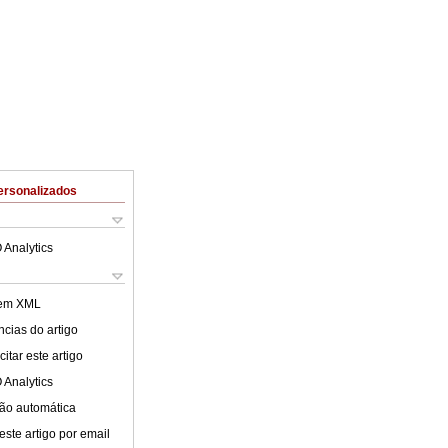
ersonalizados
 Analytics
 em XML
cias do artigo
itar este artigo
 Analytics
ão automática
este artigo por email