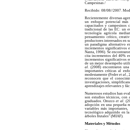
Campesinas /
Recibido: 08/08//2007. Mod
Recientemente diversas age
un enfoque potencial más e
capacitados y campesinos c
tradicional de las EC: un 
tecnología agrícola median
pensamiento crítico, creat
productores interesados en 
un paradigma alternativo e
incrementos significativos
Nanta, 1996). Se encontraro
cita incrementos del 40% e
incrementos significativos
de un mejor desempeño utiliz
al
. (2008) encontraron una
importantes críticas al e
modestamente (Feder
et al.
,
reconocen que el conocimie
investigaciones, simplifica
aprendizajes relevantes y fá
Numerosos estudios han evalu
son estudios técnicos, con
graduados. Orozco
et al
. (
adopción en una pequeña reg
variables más importantes,
tecnológico adquirido en la
árboles frutales" (MIAF).
Materiales y Métodos