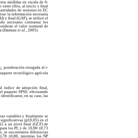
eron medidas en escala de 0-
ntre ellos, al inicio y final
 cantidades de sesiones en EC
dose la información necesaria
I) y final (GAF), se utilizó el
ndo necesario contrastar los
onderar el valor nominal de
ula (Damian
et al.
, 2005)
p
: ponderación otorgada al i-
i
 paquete tecnológico agrícola
al índice de adopción final,
 el paquete SPSS; efectuando
identificaron, en su caso, las
has variables y finalmente se
 significativas (p£0,05) en el
62 a un nivel final (GCF) de
para los PI; y de 10,90 ±0,73
o, se encontraron diferencias
26,78 ±0,86; mientras los NP