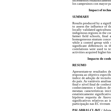
incrementos estadísticamente
los campesinos con mayor pa
Impact of techn
SUMMARY
Results produced by a signif
to assess the influence of 
locally validated agricultur
indigenous regions in the co
farmer field schools, final
homogeneous stratum concern
while a control group with s
significant differences in
correlations were used to te
activities acquired higher kn
Impacto do conh
RESUMO
Apresentam-se resultados d
resposta ao objetivo especí
índice de adoção de tecnolo
do país. As variáveis analis
final e nível final de conhe
conhecimentos e índices d
mesmas características ini
estatísticamente significati
hipótese requeriu de Anova
significativos relativos a
participação nas EC tiveram
PALABRAS CLAVE /
Adopc