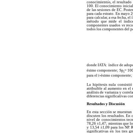
conocimientos, el resultado
100. El conocimiento inicial
de las sesiones de EC. Poste
para cada estrato. En mayo 2
para calcular, a esa fecha, el
método que mide el índi
componentes usados
vs
reco
todos los componentes del p
donde IATA: índice de adopc
ésimo componente;
S
p
= 100
i
para el i-ésimo componente;
La hipótesis nula consistió
atribuible al aumento en el
análisis de varianza y correl
diferencias significativas co
Resultados y Discusión
En esta sección se muestran 
discuten los resultados. En c
nivel de conocimientos tecn
78,26 ±1,47; mientras que lo
y 13,54 ±1,09 para los NP. R
significativas en los tres 