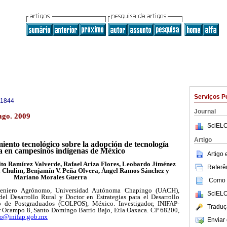
Serviços P
-1844
Journal
ago. 2009
SciELO
Artigo
iento tecnológico sobre la adopción de tecnología
la en campesinos indígenas de México
Artigo
ito Ramírez Valverde, Rafael Ariza Flores, Leobardo Jiménez
Referên
la Chulim, Benjamín V. Peña Olvera, Ángel Ramos Sánchez y
Mariano Morales Guerra
Como c
geniero Agrónomo, Universidad Autónoma Chapingo (UACH),
SciELO
el Desarrollo Rural y Doctor en Estrategias para el Desarrollo
o de Postgraduados (COLPOS), México. Investigador, INIFAP-
Traduç
 Ocampo 8, Santo Domingo Barrio Bajo, Etla Oaxaca. CP 68200,
io@inifap.gob.mx
Enviar 