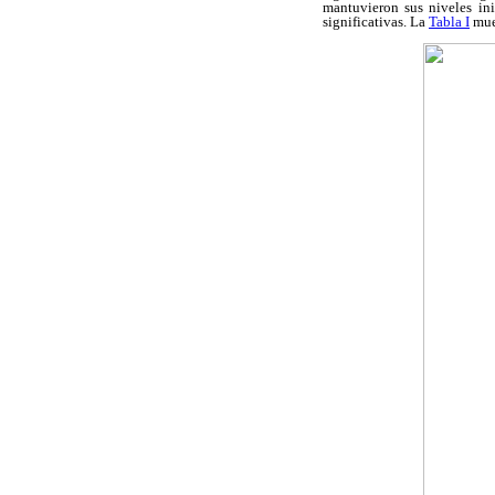
mantuvieron sus niveles in
significativas. La
Tabla I
mues