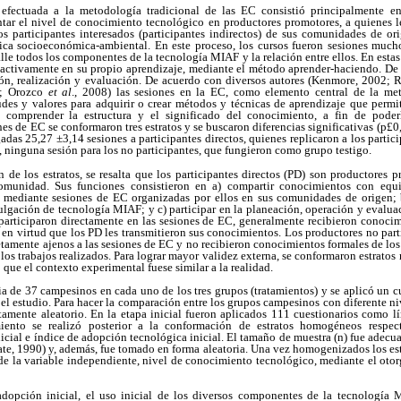
 efectuada a la metodología tradicional de las EC consistió principalmente en
ar el nivel de conocimiento tecnológico en productores promotores, a quienes les 
s participantes interesados (participantes indirectos) de sus comunidades de o
ica socioeconómica-ambiental. En este proceso, los cursos fueron sesiones mucho
alle todos los componentes de la tecnología MIAF y la relación entre ellos. En esta
 activamente en su propio aprendizaje, mediante el método aprender-haciendo. De 
ión, realización y evaluación. De acuerdo con diversos autores (Kenmore, 2002; 
7; Orozco
et al
., 2008) las sesiones en la EC, como elemento central de la met
tudes y valores para adquirir o crear métodos y técnicas de aprendizaje que permi
, comprender la estructura y el significado del conocimiento, a fin de poderl
es de EC se conformaron tres estratos y se buscaron diferencias significativas (p£0
as 25,27 ±3,14 sesiones a participantes directos, quienes replicaron a los partic
, ninguna sesión para los no participantes, que fungieron como grupo testigo.
n de los estratos, se resalta que los participantes directos (PD) son productores
comunidad. Sus funciones consistieron en a) compartir conocimientos con equi
I), mediante sesiones de EC organizadas por ellos en sus comunidades de origen; b
ulgación de tecnología MIAF; y c) participar en la planeación, operación y evalua
participaron directamente en las sesiones de EC, generalmente recibieron conoci
en virtud que los PD les transmitieron sus conocimientos. Los productores no part
tamente ajenos a las sesiones de EC y no recibieron conocimientos formales de los 
los trabajos realizados. Para lograr mayor validez externa, se conformaron estratos 
que el contexto experimental fuese similar a la realidad.
a de 37 campesinos en cada uno de los tres grupos (tratamientos) y se aplicó un c
l estudio. Para hacer la comparación entre los grupos campesinos con diferente ni
amente aleatorio. En la etapa inicial fueron aplicados 111 cuestionarios como lí
ento se realizó posterior a la conformación de estratos homogéneos respect
cial e índice de adopción tecnológica inicial. El tamaño de muestra (n) fue adecu
rate, 1990) y, además, fue tomado en forma aleatoria. Una vez homogenizados los est
de la variable independiente, nivel de conocimiento tecnológico, mediante el ot
dopción inicial, el uso inicial de los diversos componentes de la tecnología 