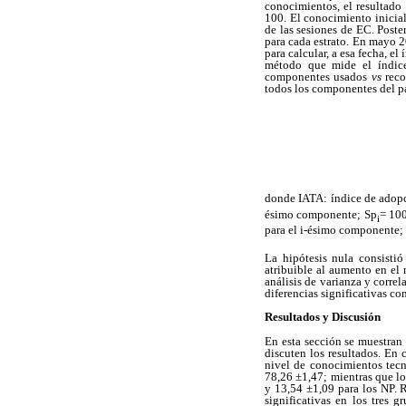
conocimientos, el resultado
100. El conocimiento inicial
de las sesiones de EC. Poste
para cada estrato. En mayo 2
para calcular, a esa fecha, el
método que mide el índi
componentes usados
vs
reco
todos los componentes del p
donde IATA: índice de adopc
ésimo componente;
S
p
= 100
i
para el i-ésimo componente;
La hipótesis nula consistió
atribuible al aumento en el
análisis de varianza y correl
diferencias significativas co
Resultados y Discusión
En esta sección se muestran 
discuten los resultados. En c
nivel de conocimientos tecn
78,26 ±1,47; mientras que lo
y 13,54 ±1,09 para los NP. R
significativas en los tres 