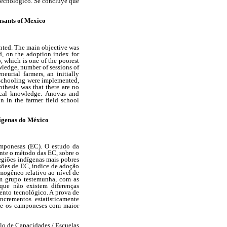
 tecnológico. Se concluye que
asants of Mexico
ented. The main objective was
d, on the adoption index for
, which is one of the poorest
wledge, number of sessions of
eurial farmers, an initially
 schooling were implemented,
othesis was that there are no
gical knowledge. Anovas and
on in the farmer field school
ígenas do México
amponesas (EC). O estudo da
nte o método das EC, sobre o
egiões indígenas mais pobres
ssões de EC, índice de adoção
omogêneo relativo ao nível de
m grupo testemunha, com as
 que não existem diferenças
mento tecnológico. A prova de
ncrementos estatisticamente
que os camponeses com maior
lo de Capacidades / Escuelas