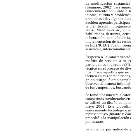
La modificación sustancial
(Kenmore, 2002) para aument
conocimiento adquirido a lo
idioma, cultura y problemát
orientadas a divulgar en det
deciden aprender participan
la planificación, programac
2004; Mancini
et al.
, 200
habilidades, destrezas, acti
información con eficiencia
implementación de las sesion
de EC (NCEC). Fueron otorgad
sesiones e, intencionalmente
Respecto a la caracterizació
espíritu de servicio a su 
participantes indirectos (P
técnico en el proceso de div
Los PI son aquellos que no 
técnico en sus comunidades, 
grupo testigo; fueron comple
observar de manera informal 
de los campesinos; buscando 
Se tomó una muestra aleatori
campesinos involucrados en e
se utilizó un diseño complet
mayo 2001. Este procedimi
conocimiento tecnológico ini
representativo (Infante y Zá
procedió a la manipulación 
por estratos.
Se entiende por índice de a