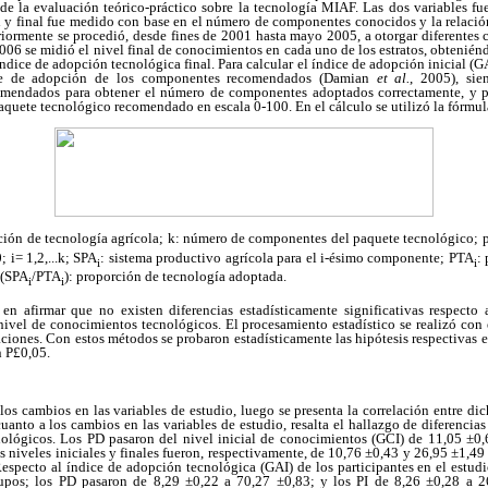
 de la evaluación teórico-práctico sobre la tecnología MIAF. Las dos variables fu
 y final fue medido con base en el número de componentes conocidos y la relación e
riormente se procedió, desde fines de 2001 hasta mayo 2005, a otorgar diferentes
006 se midió el nivel final de conocimientos en cada uno de los estratos, obtenién
 índice de adopción tecnológica final. Para calcular el índice de adopción inicial (GA
ce de adopción de los componentes recomendados (Damian
et al.
, 2005), sie
mendados para obtener el número de componentes adoptados correctamente, y p
aquete tecnológico recomendado en escala 0-100. En el cálculo se utilizó la fórm
ión de tecnología agrícola; k: número de componentes del paquete tecnológico; 
; i= 1,2,...k; SPA
: sistema productivo agrícola para el i-ésimo componente; PTA
:
i
i
 (SPA
/PTA
): proporción de tecnología adoptada.
i
i
 en afirmar que no existen diferencias estadísticamente significativas respecto 
 nivel de conocimientos tecnológicos. El procesamiento estadístico se realizó con
aciones. Con estos métodos se probaron estadísticamente las hipótesis respectivas e 
n P£0,05.
los cambios en las variables de estudio, luego se presenta la correlación entre dic
uanto a los cambios en las variables de estudio, resalta el hallazgo de diferencias
ológicos. Los PD pasaron del nivel inicial de conocimientos (GCI) de 11,05 ±0,
s niveles iniciales y finales fueron, respectivamente, de 10,76 ±0,43 y 26,95 ±1,49 
especto al índice de adopción tecnológica (GAI) de los participantes en el estudi
grupos; los PD pasaron de 8,29 ±0,22 a 70,27 ±0,83; y los PI de 8,26 ±0,28 a 