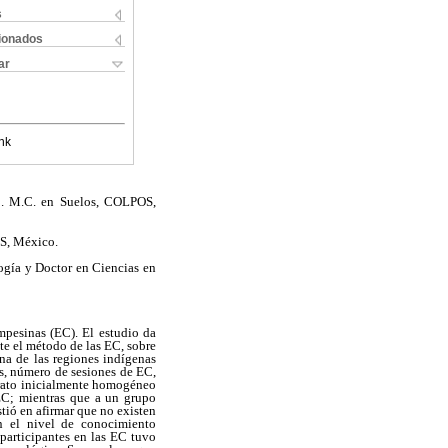
s
cionados
ar
nk
o. M.C. en Suelos, COLPOS,
S, México.
gía y Doctor en Ciencias en
mpesinas (EC). El estudio da
te el método de las EC, sobre
na de las regiones indígenas
os, número de sesiones de EC,
trato inicialmente homogéneo
EC; mientras que a un grupo
stió en afirmar que no existen
en el nivel de conocimiento
 participantes en las EC tuvo