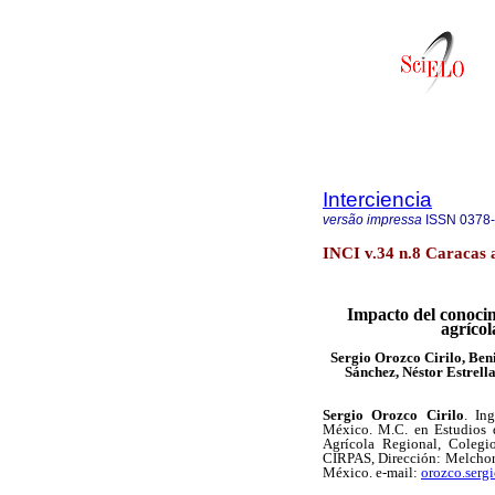
Interciencia
versão impressa
ISSN
0378
INCI v.34 n.8 Caracas 
Impacto del conocim
agríco
Sergio Orozco Cirilo, Ben
Sánchez, Néstor Estrel
Sergio Orozco Cirilo
. In
México. M.C. en Estudios d
Agrícola Regional, Colegi
CIRPAS, Dirección: Melchor
México. e-mail:
orozco.serg