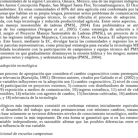
te comunidades de la región Cuicateca, Oaxaca, México, una de las regiones indígen
es fueron Concepción Pápalo, San Miguel Santa Flor, Tecomaltianguisco, El Ocot
auhtémoc. En estas comunidades el 80% del área agrícola está conformada por l
enas que hablan en su propia lengua, presentan serios problemas de comunicació
te hablado por el equipo técnico, lo cual dificulta el proceso de adopción.
da, con baja tecnología y reducida productividad agrícola. Entre otros aspectos,
un manejo insostenible de laderas (PMSL, 2004). Esta problemática se atr
va de los campesinos (Vergara
et al.
, 2005). Como estrategia de solución a l
, surgió el Proyecto Manejo Sustentable de Laderas (PMSL), un proyecto de in
n las regiones indígenas Mazateca, Cuicateca y Mixe, en Oaxaca. El subproyect
 Este buscó, mediante la EC, divulgar hacia las comunidades y regiones los re
n parcelas representativas, como principal estrategia para escalar la tecnología M
alidada localmente con la participación de campesinos y equipo técnico del P
consisten en que gradualmente disminuyen la erosión hídrica y los riesgos; aumen
ngresos netos y empleos, y sedentariza la milpa (PMSL, 2004).
 adopción tecnológica
un proceso de apropiación que considera el cambio cognoscitivo como prerrequis
su relevancia (Kurwijila, 1981). Diversos autores, citados por Galindo
et al.
(2002) 
s variables influyentes en la adopción son 1) cambio cognoscitivo, 2) nivel de co
 4) participación en proyectos externos, 5) contacto con distribuidores de insumos
 9) exposición a medios de comunicación, 10) ingreso extrafinca, 11) nivel de vid
onibles, 14) relación con agentes de cambio, 15) hectáreas cultivadas, 16) ambien
a, y 18) relevancia de la tecnología.
ógicos más importantes consistió en conformar estratos inicialmente equivalen
 el desarrollo del trabajo que estas permanecieran con mínimos cambios; tratand
ta base solamente se tuvieron diferentes niveles de conocimiento tecnológico, midie
citivo como la más importante. De esta forma se garantizó que si en los estratos
riable independiente, es razonable afirmar que las posibles diferencias entre es
 influencia de esa variable.
icional de escuelas campesinas