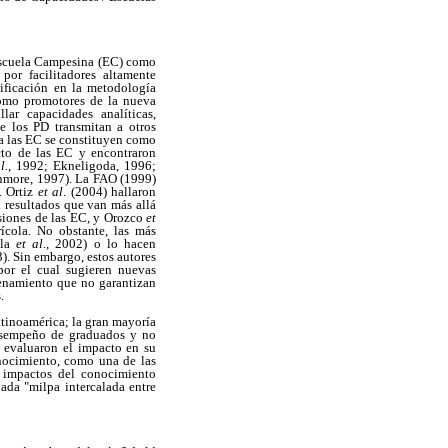
Escuela Campesina (EC) como
por facilitadores altamente
ificación en la metodología
como promotores de la nueva
lar capacidades analíticas,
e los PD transmitan a otros
a las EC se constituyen como
cto de las EC y encontraron
l.
, 1992; Ekneligoda, 1996;
enmore, 1997). La FAO (1999)
. Ortiz
et al
. (2004) hallaron
n resultados que van más allá
esiones de las EC, y Orozco
et
ícola. No obstante, las más
ola
et al.
, 2002) o lo hacen
3). Sin embargo, estos autores
por el cual sugieren nuevas
renamiento que no garantizan
.
atinoamérica; la gran mayoría
desempeño de graduados y no
 evaluaron el impacto en su
onocimiento, como una de las
s impactos del conocimiento
ada "milpa intercalada entre