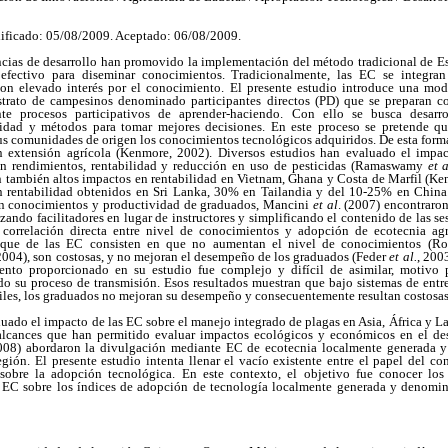
ificado: 05/08/2009. Aceptado: 06/08/2009.
ncias de desarrollo han promovido la implementación del método tradicional de 
fectivo para diseminar conocimientos. Tradicionalmente, las EC se integran 
on elevado interés por el conocimiento. El presente estudio introduce una mod
estrato de campesinos denominado participantes directos (PD) que se preparan 
te procesos participativos de aprender-haciendo. Con ello se busca desarrol
ividad y métodos para tomar mejores decisiones. En este proceso se pretende qu
sus comunidades de origen los conocimientos tecnológicos adquiridos. De esta form
n extensión agrícola (Kenmore, 2002). Diversos estudios han evaluado el impa
 en rendimientos, rentabilidad y reducción en uso de pesticidas (Ramaswamy
et a
n también altos impactos en rentabilidad en Vietnam, Ghana y Costa de Marfil (K
n rentabilidad obtenidos en Sri Lanka, 30% en Tailandia y del 10-25% en China
 en conocimientos y productividad de graduados, Mancini
et al
. (2007) encontraro
ando facilitadores en lugar de instructores y simplificando el contenido de las s
 correlación directa entre nivel de conocimientos y adopción de ecotecnia agr
nfoque de las EC consisten en que no aumentan el nivel de conocimientos (R
 2004), son costosas, y no mejoran el desempeño de los graduados (Feder
et al.
, 200
nto proporcionado en su estudio fue complejo y difícil de asimilar, motivo 
ndo su proceso de transmisión. Esos resultados muestran que bajo sistemas de ent
ciles, los graduados no mejoran su desempeño y consecuentemente resultan costosas
ado el impacto de las EC sobre el manejo integrado de plagas en Asia, África y L
 alcances que han permitido evaluar impactos ecológicos y económicos en el 
2008) abordaron la divulgación mediante EC de ecotecnia localmente generada y
ión. El presente estudio intenta llenar el vacío existente entre el papel del c
 sobre la adopción tecnológica. En este contexto, el objetivo fue conocer lo
 EC sobre los índices de adopción de tecnología localmente generada y denomin