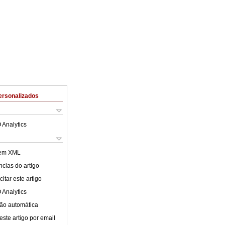
ersonalizados
 Analytics
 em XML
cias do artigo
itar este artigo
 Analytics
ão automática
este artigo por email