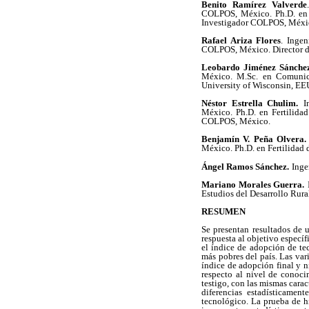
Benito Ramírez Valverde
COLPOS, México. Ph.D. en E
Investigador COLPOS, Méxi
Rafael Ariza Flores
.
Ingen
COLPOS, México. Director d
Leobardo Jiménez Sánche
México. M.Sc. en Comunica
University of Wisconsin, EE
Néstor Estrella Chulim.
I
México. Ph.D. en Fertilidad
COLPOS, México.
Benjamín V. Peña Olvera.
México. Ph.D. en Fertilidad
Ángel Ramos Sánchez.
Inge
Mariano Morales Guerra.
Estudios del Desarrollo Ru
RESUMEN
Se presentan resultados de 
respuesta al objetivo especí
el índice de adopción de te
más pobres del país. Las var
índice de adopción final y 
respecto al nivel de conoc
testigo, con las mismas carac
diferencias estadísticamen
tecnológico. La prueba de hi