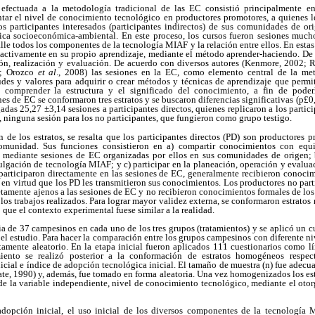
 efectuada a la metodología tradicional de las EC consistió principalmente en
ar el nivel de conocimiento tecnológico en productores promotores, a quienes les 
s participantes interesados (participantes indirectos) de sus comunidades de o
ica socioeconómica-ambiental. En este proceso, los cursos fueron sesiones mucho
alle todos los componentes de la tecnología MIAF y la relación entre ellos. En esta
 activamente en su propio aprendizaje, mediante el método aprender-haciendo. De 
ión, realización y evaluación. De acuerdo con diversos autores (Kenmore, 2002; 
7; Orozco
et al
., 2008) las sesiones en la EC, como elemento central de la met
tudes y valores para adquirir o crear métodos y técnicas de aprendizaje que permi
, comprender la estructura y el significado del conocimiento, a fin de poderl
es de EC se conformaron tres estratos y se buscaron diferencias significativas (p£0
as 25,27 ±3,14 sesiones a participantes directos, quienes replicaron a los partic
, ninguna sesión para los no participantes, que fungieron como grupo testigo.
n de los estratos, se resalta que los participantes directos (PD) son productores
comunidad. Sus funciones consistieron en a) compartir conocimientos con equi
I), mediante sesiones de EC organizadas por ellos en sus comunidades de origen; b
ulgación de tecnología MIAF; y c) participar en la planeación, operación y evalua
participaron directamente en las sesiones de EC, generalmente recibieron conoci
en virtud que los PD les transmitieron sus conocimientos. Los productores no part
tamente ajenos a las sesiones de EC y no recibieron conocimientos formales de los 
los trabajos realizados. Para lograr mayor validez externa, se conformaron estratos 
que el contexto experimental fuese similar a la realidad.
a de 37 campesinos en cada uno de los tres grupos (tratamientos) y se aplicó un c
l estudio. Para hacer la comparación entre los grupos campesinos con diferente ni
amente aleatorio. En la etapa inicial fueron aplicados 111 cuestionarios como lí
ento se realizó posterior a la conformación de estratos homogéneos respect
cial e índice de adopción tecnológica inicial. El tamaño de muestra (n) fue adecu
rate, 1990) y, además, fue tomado en forma aleatoria. Una vez homogenizados los est
de la variable independiente, nivel de conocimiento tecnológico, mediante el ot
dopción inicial, el uso inicial de los diversos componentes de la tecnología 