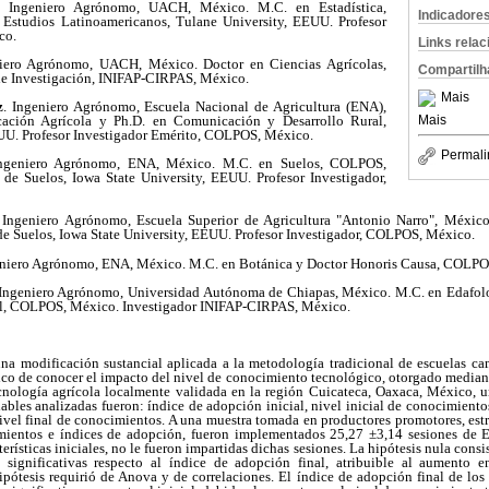
. Ingeniero Agrónomo, UACH, México. M.C. en Estadística,
Indicadore
studios Latinoamericanos, Tulane University, EEUU. Profesor
co.
Links rela
iero Agrónomo, UACH, México. Doctor en Ciencias Agrícolas,
Compartilh
e Investigación, INIFAP-CIRPAS, México.
Mais
z
. Ingeniero Agrónomo, Escuela Nacional de Agricultura (ENA),
Mais
ción Agrícola y Ph.D. en Comunicación y Desarrollo Rural,
UU. Profesor Investigador Emérito, COLPOS, México.
Permali
ngeniero Agrónomo, ENA, México. M.C. en Suelos, COLPOS,
 de Suelos, Iowa State University, EEUU. Profesor Investigador,
Ingeniero Agrónomo, Escuela Superior de Agricultura "Antonio Narro", Méxic
 de Suelos, Iowa State University, EEUU. Profesor Investigador, COLPOS, México.
niero Agrónomo, ENA, México. M.C. en Botánica y Doctor Honoris Causa, COLPO
Ingeniero Agrónomo, Universidad Autónoma de Chiapas, México. M.C. en Edafolo
ral, COLPOS, México. Investigador INIFAP-CIRPAS, México.
una modificación sustancial aplicada a la metodología tradicional de escuelas ca
fico de conocer el impacto del nivel de conocimiento tecnológico, otorgado median
cnología agrícola localmente validada en la región Cuicateca, Oaxaca, México, u
iables analizadas fueron: índice de adopción inicial, nivel inicial de conocimient
nivel final de conocimientos. A una muestra tomada en productores promotores, es
imientos e índices de adopción, fueron implementados 25,27 ±3,14 sesiones de 
terísticas iniciales, no le fueron impartidas dichas sesiones. La hipótesis nula consi
te significativas respecto al índice de adopción final, atribuible al aumento 
pótesis requirió de Anova y de correlaciones. El índice de adopción final de los