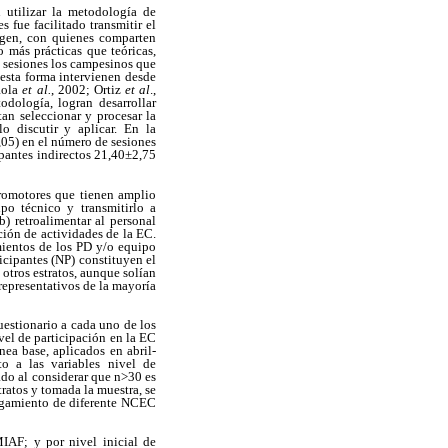
 utilizar la metodología de
fue facilitado transmitir el
rigen, con quienes comparten
 más prácticas que teóricas,
s sesiones los campesinos que
esta forma intervienen desde
Rola
et al.
, 2002; Ortiz
et al
.,
odología, logran desarrollar
tan seleccionar y procesar la
o discutir y aplicar. En la
,05) en el número de sesiones
ipantes indirectos 21,40±2,75
 promotores que tienen amplio
po técnico y transmitirlo a
) retroalimentar al personal
ción de actividades de la EC.
mientos de los PD y/o equipo
icipantes (NP) constituyen el
otros estratos, aunque solían
representativos de la mayoría
uestionario a cada uno de los
vel de participación en la EC
nea base, aplicados en abril-
o a las variables nivel de
ado al considerar que n>30 es
ratos y tomada la muestra, se
orgamiento de diferente NCEC
MIAF; y por nivel inicial de