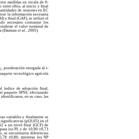
eron medidas en escala de 0-
ntre ellos, al inicio y final
 cantidades de sesiones en EC
dose la información necesaria
I) y final (GAF), se utilizó el
ndo necesario contrastar los
onderar el valor nominal de
ula (Damian
et al.
, 2005)
p
: ponderación otorgada al i-
i
 paquete tecnológico agrícola
al índice de adopción final,
 el paquete SPSS; efectuando
identificaron, en su caso, las
has variables y finalmente se
 significativas (p£0,05) en el
62 a un nivel final (GCF) de
para los PI; y de 10,90 ±0,73
o, se encontraron diferencias
26,78 ±0,86; mientras los NP