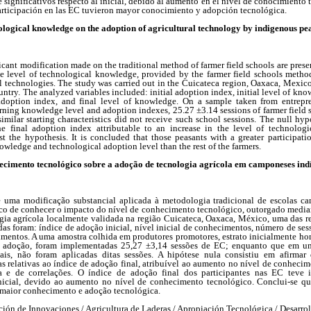
 significativos respecto al inicial, debido al aumento en el nivel de conocimiento
rticipación en las EC tuvieron mayor conocimiento y adopción tecnológica.
ological knowledge on the adoption of agricultural technology by indigenous pe
icant modification made on the traditional method of farmer field schools are pres
the level of technological knowledge, provided by the farmer field schools metho
al technologies. The study was carried out in the Cuicateca region, Oaxaca, Mexico
untry. The analyzed variables included: initial adoption index, initial level of kno
 adoption index, and final level of knowledge. On a sample taken from entrepren
ing knowledge level and adoption indexes, 25.27 ±3.14 sessions of farmer field
imilar starting characteristics did not receive such school sessions. The null hyp
 the final adoption index attributable to an increase in the level of technolo
st the hypothesis. It is concluded that those peasants with a greater participati
owledge and technological adoption level than the rest of the farmers.
ecimento tecnológico sobre a adoção de tecnologia agrícola em camponeses ind
e uma modificação substancial aplicada à metodologia tradicional de escolas c
fico de conhecer o impacto do nível de conhecimento tecnológico, outorgado media
gia agrícola localmente validada na região Cuicateca, Oaxaca, México, uma das r
adas foram: índice de adoção inicial, nível inicial de conhecimentos, número de se
cimentos. A uma amostra colhida em produtores promotores, estrato inicialmente h
e adoção, foram implementadas 25,27 ±3,14 sessões de EC; enquanto que em u
ciais, não foram aplicadas ditas sessões. A hipótese nula consistiu em afirmar
vas relativas ao índice de adoção final, atribuível ao aumento no nível de conheci
 e de correlações. O índice de adoção final dos participantes nas EC teve i
o inicial, devido ao aumento no nível de conhecimento tecnológico. Conclui-se 
 maior conhecimento e adoção tecnológica.
ión de Innovaciones / Agricultura de Laderas / Apropiación Tecnológica / Desarrol