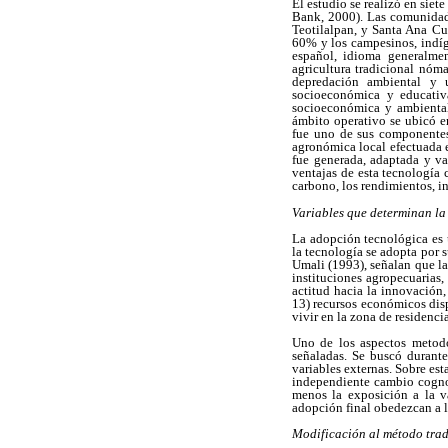
El estudio se realizó en sie
Bank, 2000). Las comunidad
Teotilalpan, y Santa Ana Cu
60% y los campesinos, indíg
español, idioma generalmen
agricultura tradicional nóma
depredación ambiental y 
socioeconómica y educati
socioeconómica y ambiental
ámbito operativo se ubicó e
fue uno de sus componentes.
agronómica local efectuada e
fue generada, adaptada y v
ventajas de esta tecnología 
carbono, los rendimientos, i
Variables que determinan la
La adopción tecnológica es 
la tecnología se adopta por 
Umali (1993), señalan que la
instituciones agropecuarias,
actitud hacia la innovación,
13) recursos económicos disp
vivir en la zona de residenci
Uno de los aspectos metodol
señaladas. Se buscó durante
variables externas. Sobre es
independiente cambio cognos
menos la exposición a la va
adopción final obedezcan a la
Modificación al método trad