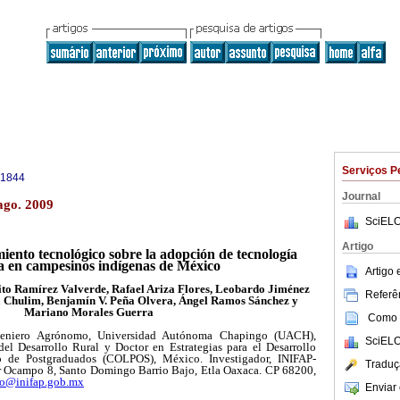
Serviços P
-1844
Journal
ago. 2009
SciELO
Artigo
iento tecnológico sobre la adopción de tecnología
la en campesinos indígenas de México
Artigo
ito Ramírez Valverde, Rafael Ariza Flores, Leobardo Jiménez
Referên
la Chulim, Benjamín V. Peña Olvera, Ángel Ramos Sánchez y
Mariano Morales Guerra
Como c
geniero Agrónomo, Universidad Autónoma Chapingo (UACH),
SciELO
el Desarrollo Rural y Doctor en Estrategias para el Desarrollo
o de Postgraduados (COLPOS), México. Investigador, INIFAP-
Traduç
 Ocampo 8, Santo Domingo Barrio Bajo, Etla Oaxaca. CP 68200,
io@inifap.gob.mx
Enviar 