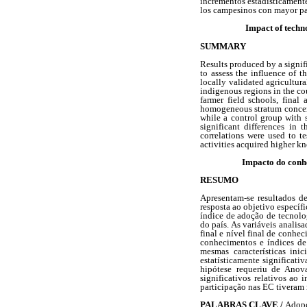
incrementos estadísticamente
los campesinos con mayor pa
Impact of techn
SUMMARY
Results produced by a signif
to assess the influence of 
locally validated agricultur
indigenous regions in the co
farmer field schools, final
homogeneous stratum concern
while a control group with s
significant differences in
correlations were used to te
activities acquired higher kn
Impacto do conh
RESUMO
Apresentam-se resultados d
resposta ao objetivo especí
índice de adoção de tecnolo
do país. As variáveis analis
final e nível final de conhe
conhecimentos e índices d
mesmas características ini
estatísticamente significati
hipótese requeriu de Anova
significativos relativos a
participação nas EC tiveram
PALABRAS CLAVE /
Adopc