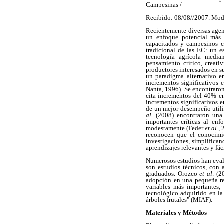
Campesinas /
Recibido: 08/08//2007. Mod
Recientemente diversas age
un enfoque potencial más e
capacitados y campesinos c
tradicional de las EC: un 
tecnología agrícola median
pensamiento crítico, creat
productores interesados en 
un paradigma alternativo e
incrementos significativos
Nanta, 1996). Se encontraro
cita incrementos del 40% e
incrementos significativos
de un mejor desempeño utiliz
al
. (2008) encontraron una
importantes críticas al e
modestamente (Feder
et al.
,
reconocen que el conocimie
investigaciones, simplifica
aprendizajes relevantes y fá
Numerosos estudios han evalu
son estudios técnicos, con
graduados. Orozco
et al
. (
adopción en una pequeña reg
variables más importantes,
tecnológico adquirido en la
árboles frutales" (MIAF).
Materiales y Métodos