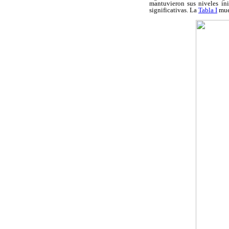
mantuvieron sus niveles in
significativas. La
Tabla I
mues