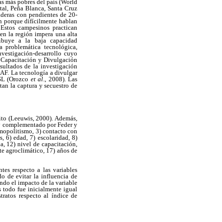
as más pobres del país (World
al, Peña Blanca, Santa Cruz
aderas con pendientes de 20-
n porque difícilmente hablan
 Estos campesinos practican
 en la región impera una alta
ibuye a la baja capacidad
a problemática tecnológica,
vestigación-desarrollo cuyo
o Capacitación y Divulgación
sultados de la investigación
IAF. La tecnología a divulgar
MSL (Orozco
et al
., 2008). Las
tan la captura y secuestro de
ito (Leeuwis, 2000). Además,
y complementado por Feder y
smopolitismo, 3) contacto con
, 6) edad, 7) escolaridad, 8)
a, 12) nivel de capacitación,
te agroclimático, 17) años de
tes respecto a las variables
o de evitar la influencia de
ndo el impacto de la variable
 todo fue inicialmente igual
tratos respecto al índice de