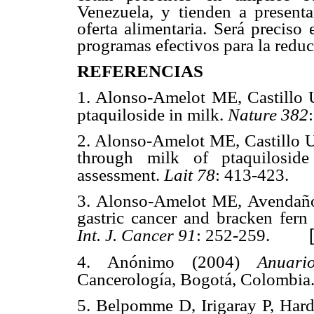
Venezuela, y tienden a presenta
oferta alimentaria. Será preciso
programas efectivos para la reduc
REFERENCIAS
1. Alonso-Amelot ME, Castillo
ptaquiloside in milk.
Nature
382
2. Alonso-Amelot ME, Castillo 
through milk of ptaquiloside
assessment.
Lait
78
: 413-423.
3. Alonso-Amelot ME, Avendaño
gastric cancer and bracken fern
Int. J. Cancer
91
: 252-259.
4. Anónimo (2004)
Anuari
Cancerología, Bogotá, Colombia.
5. Belpomme D, Irigaray P, Hard