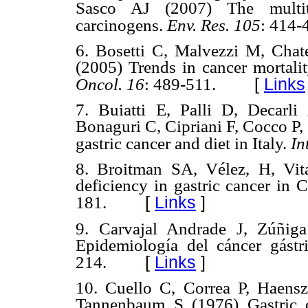
Sasco AJ (2007) The multit
carcinogens.
Env. Res.
105
: 414-
6. Bosetti C, Malvezzi M, Chat
(2005) Trends in cancer mortali
[
Links
Oncol.
16
: 489-511.
7. Buiatti E, Palli D, Decarl
Bonaguri C, Cipriani F, Cocco P,
gastric cancer and diet in Italy.
In
8. Broitman SA, Vélez, H, Vit
deficiency in gastric cancer in
[
Links
]
181.
9. Carvajal Andrade J, Zúñig
Epidemiología del cáncer gást
[
Links
]
214.
10. Cuello C, Correa P, Haens
Tannenbaum S (1976) Gastric c