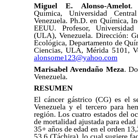
Miguel E. Alonso-Amelot
.
Química, Universidad Centra
Venezuela. Ph.D. en Química, In
EEUU. Profesor, Universida
(ULA), Venezuela. Dirección: 
Ecológica, Departamento de Quím
Ciencias, ULA, Mérida 5101, Ve
alonsome123@yahoo.com
Marisabel Avendaño Meza
. Do
Venezuela.
RESUMEN
El cáncer gástrico (CG) es el 
Venezuela y el tercero para he
región. Los cuatro estados del o
de mortalidad ajustada para edad 
35+ años de edad en el orden 13,3
53,6 (Táchira), lo cual sugiere f