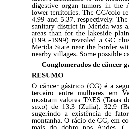
digestive organ tumors in the 
lower territories. The GC/colo-re
4.99 and 5.37, respectively. Th
sanitary district in Mérida was a
areas than for the lakeside plai
(1995-1999) revealed a GC clust
Merida State near the border wi
nearby villages. Some possible ca
Conglomerados de câncer gá
RESUMO
O câncer gástrico (CG) é a seg
terceiro entre mulheres em Ve
mostram valores TAES (Tasas de
sexo) de 13,3 (Zulia), 32,9 (Ba
sugerindo a existência de fato
montanha. O rácio de GC, em co
mais do dobro nos Andes, ( C