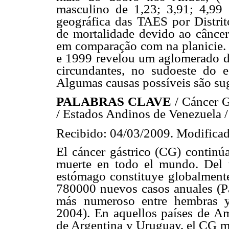
masculino de 1,23; 3,91; 4,99 e
geográfica das TAES por Distri
de mortalidade devido ao câncer
em comparação com na planicie. A
e 1999 revelou um aglomerado de
circundantes, no sudoeste do e
Algumas causas possíveis são sug
PALABRAS CLAVE
/ Cáncer 
/ Estados Andinos de Venezuela /
Recibido: 04/03/2009. Modificad
El cáncer gástrico (CG) continúa
muerte en todo el mundo. Del to
estómago constituye globalment
780000 nuevos casos anuales (
más numeroso entre hembras y
2004). En aquellos países de Amé
de Argentina y Uruguay, el CG ma