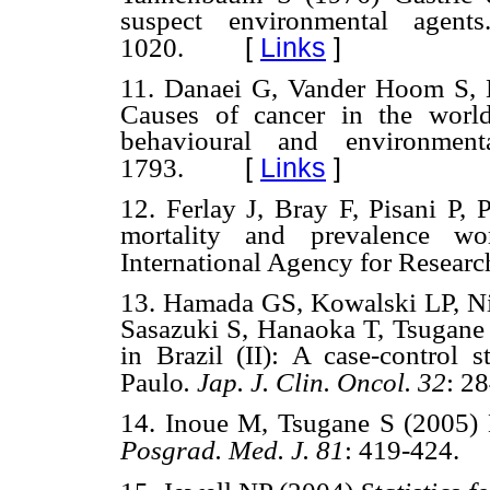
suspect environmental agent
[
Links
]
1020.
11. Danaei G, Vander Hoom S, 
Causes of cancer in the world
behavioural and environment
[
Links
]
1793.
12. Ferlay J, Bray F, Pisani P, 
mortality and prevalence 
International Agency for Researc
13. Hamada GS, Kowalski LP, Ni
Sasazuki S, Hanaoka T, Tsugane 
in Brazil (II): A case-control
Paulo
. Jap. J. Clin. Oncol. 32
: 2
14. Inoue M, Tsugane S (2005) E
Posgrad. Med. J. 81
: 419-424.