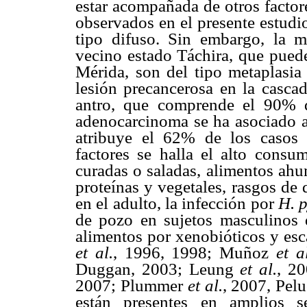
estar acompañada de otros factor
observados en el presente estudi
tipo difuso. Sin embargo, la 
vecino estado Táchira, que puede
Mérida, son del tipo metaplasi
lesión precancerosa en la cascad
antro, que comprende el 90% 
adenocarcinoma se ha asociado a 
atribuye el 62% de los casos 
factores se halla el alto consum
curadas o saladas, alimentos ahu
proteínas y vegetales, rasgos de 
en el adulto, la infección por
H. p
de pozo en sujetos masculinos
alimentos por xenobióticos y esc
et al.
, 1996, 1998; Muñoz
et a
Duggan, 2003; Leung
et al.
, 2
2007; Plummer
et al.
, 2007, Pel
están presentes en amplios s