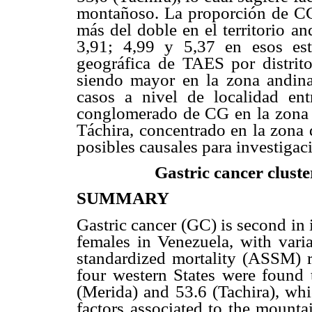
montañoso. La proporción de CG 
más del doble en el territorio a
3,91; 4,99 y 5,37 en esos esta
geográfica de TAES por distrito
siendo mayor en la zona andina 
casos a nivel de localidad en
conglomerado de CG en la zona s
Táchira, concentrado en la zona 
posibles causales para investigaci
Gastric cancer cluste
SUMMARY
Gastric cancer (GC) is second i
females in Venezuela, with varia
standardized mortality (ASSM) r
four western States were found t
(Merida) and 53.6 (Tachira), whi
factors associated to the mounta