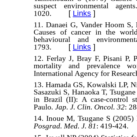
suspect environmental agent
[
Links
]
1020.
11. Danaei G, Vander Hoom S, 
Causes of cancer in the world
behavioural and environment
[
Links
]
1793.
12. Ferlay J, Bray F, Pisani P, 
mortality and prevalence 
International Agency for Researc
13. Hamada GS, Kowalski LP, Ni
Sasazuki S, Hanaoka T, Tsugane 
in Brazil (II): A case-control
Paulo
. Jap. J. Clin. Oncol. 32
: 2
14. Inoue M, Tsugane S (2005) E
Posgrad. Med. J. 81
: 419-424.