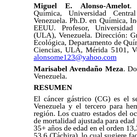
Miguel E. Alonso-Amelot
.
Química, Universidad Centra
Venezuela. Ph.D. en Química, In
EEUU. Profesor, Universida
(ULA), Venezuela. Dirección: 
Ecológica, Departamento de Quím
Ciencias, ULA, Mérida 5101, Ve
alonsome123@yahoo.com
Marisabel Avendaño Meza
. Do
Venezuela.
RESUMEN
El cáncer gástrico (CG) es el 
Venezuela y el tercero para he
región. Los cuatro estados del o
de mortalidad ajustada para edad 
35+ años de edad en el orden 13,3
53,6 (Táchira), lo cual sugiere f