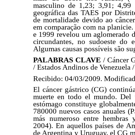
masculino de 1,23; 3,91; 4,99 e
geográfica das TAES por Distri
de mortalidade devido ao câncer
em comparação com na planicie. A
e 1999 revelou um aglomerado de
circundantes, no sudoeste do e
Algumas causas possíveis são sug
PALABRAS CLAVE
/ Cáncer 
/ Estados Andinos de Venezuela /
Recibido: 04/03/2009. Modificad
El cáncer gástrico (CG) continúa
muerte en todo el mundo. Del to
estómago constituye globalment
780000 nuevos casos anuales (
más numeroso entre hembras y
2004). En aquellos países de Amé
de Argentina y Uruguay, el CG ma