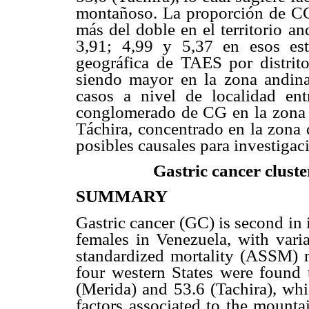
montañoso. La proporción de CG 
más del doble en el territorio a
3,91; 4,99 y 5,37 en esos esta
geográfica de TAES por distrito
siendo mayor en la zona andina 
casos a nivel de localidad en
conglomerado de CG en la zona s
Táchira, concentrado en la zona 
posibles causales para investigaci
Gastric cancer cluste
SUMMARY
Gastric cancer (GC) is second i
females in Venezuela, with varia
standardized mortality (ASSM) r
four western States were found t
(Merida) and 53.6 (Tachira), whi
factors associated to the mounta