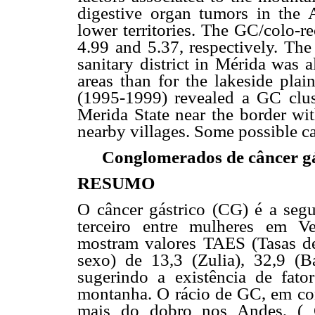
digestive organ tumors in the 
lower territories. The GC/colo-re
4.99 and 5.37, respectively. Th
sanitary district in Mérida was a
areas than for the lakeside plai
(1995-1999) revealed a GC clust
Merida State near the border wi
nearby villages. Some possible ca
Conglomerados de câncer gá
RESUMO
O câncer gástrico (CG) é a seg
terceiro entre mulheres em Ve
mostram valores TAES (Tasas de
sexo) de 13,3 (Zulia), 32,9 (Ba
sugerindo a existência de fato
montanha. O rácio de GC, em co
mais do dobro nos Andes, ( C