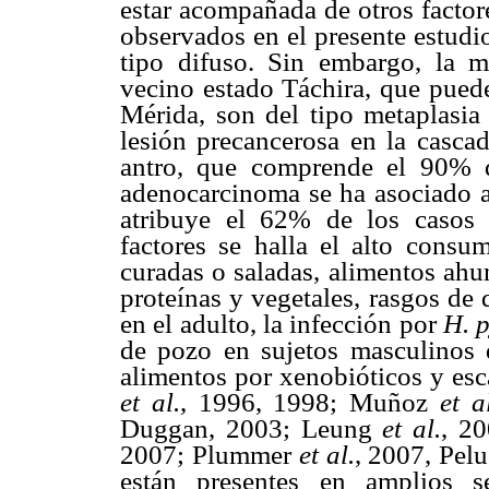
estar acompañada de otros factor
observados en el presente estudi
tipo difuso. Sin embargo, la 
vecino estado Táchira, que puede
Mérida, son del tipo metaplasi
lesión precancerosa en la cascad
antro, que comprende el 90% 
adenocarcinoma se ha asociado a 
atribuye el 62% de los casos 
factores se halla el alto consum
curadas o saladas, alimentos ahu
proteínas y vegetales, rasgos de 
en el adulto, la infección por
H. p
de pozo en sujetos masculinos
alimentos por xenobióticos y esc
et al.
, 1996, 1998; Muñoz
et a
Duggan, 2003; Leung
et al.
, 2
2007; Plummer
et al.
, 2007, Pel
están presentes en amplios s