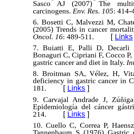
Sasco AJ (2007) The multit
carcinogens.
Env. Res.
105
: 414-
6. Bosetti C, Malvezzi M, Chat
(2005) Trends in cancer mortali
[
Links
Oncol.
16
: 489-511.
7. Buiatti E, Palli D, Decarl
Bonaguri C, Cipriani F, Cocco P,
gastric cancer and diet in Italy.
In
8. Broitman SA, Vélez, H, Vit
deficiency in gastric cancer in
[
Links
]
181.
9. Carvajal Andrade J, Zúñig
Epidemiología del cáncer gást
[
Links
]
214.
10. Cuello C, Correa P, Haens
Tannenbaum S (1976) Gastric c