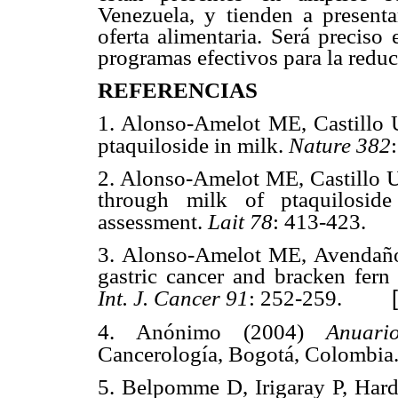
Venezuela, y tienden a presenta
oferta alimentaria. Será preciso
programas efectivos para la reduc
REFERENCIAS
1. Alonso-Amelot ME, Castillo
ptaquiloside in milk.
Nature
382
2. Alonso-Amelot ME, Castillo 
through milk of ptaquiloside
assessment.
Lait
78
: 413-423.
3. Alonso-Amelot ME, Avendaño
gastric cancer and bracken fern
Int. J. Cancer
91
: 252-259.
4. Anónimo (2004)
Anuari
Cancerología, Bogotá, Colombia.
5. Belpomme D, Irigaray P, Hard