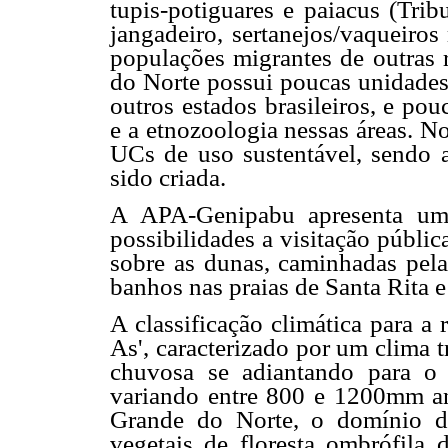
tupis-potiguares e paiacus (Trib
jangadeiro, sertanejos/vaqueiros
populações migrantes de outras 
do Norte possui poucas unidade
outros estados brasileiros, e po
e a etnozoologia nessas áreas. N
UCs de uso sustentável, sendo 
sido criada.
A APA-Genipabu apresenta um g
possibilidades a visitação públi
sobre as dunas, caminhadas pelas
banhos nas praias de Santa Rita 
A classificação climática para a
As', caracterizado por um clima 
chuvosa se adiantando para o
variando entre 800 e 1200mm a
Grande do Norte, o domínio d
vegetais de floresta ombrófila d