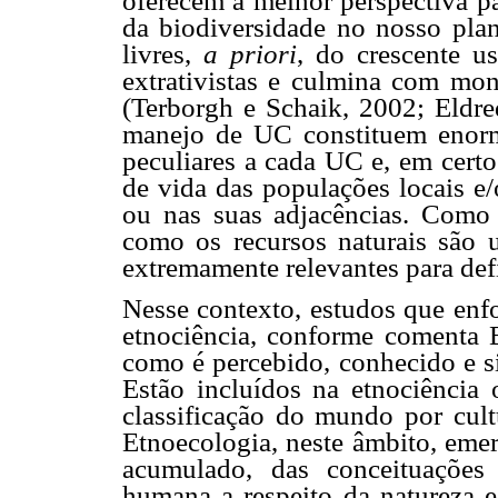
oferecem a melhor perspectiva pa
da biodiversidade no nosso pla
livres,
a priori
, do crescente u
extrativistas e culmina com mono
(Terborgh e Schaik, 2002; Eldre
manejo de UC constituem enorme
peculiares a cada UC e, em cert
de vida das populações locais e/
ou nas suas adjacências. Como
como os recursos naturais são 
extremamente relevantes para defi
Nesse contexto, estudos que enf
etnociência, conforme comenta 
como é percebido, conhecido e si
Estão incluídos na etnociência
classificação do mundo por cult
Etnoecologia, neste âmbito, eme
acumulado, das conceituações
humana a respeito da natureza e