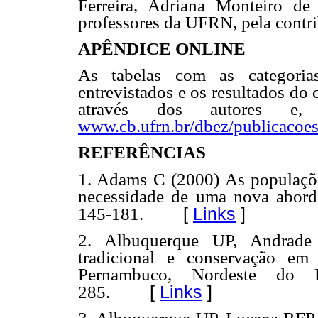
Ferreira, Adriana Monteiro d
professores da UFRN, pela contr
APÊNDICE ONLINE
As tabelas com as categoria
entrevistados e os resultados do
através dos autores e,
www.cb.ufrn.br/dbez/publicacoe
REFERÊNCIAS
1. Adams C (2000) As populaçõe
necessidade de uma nova aborda
[
Links
]
145-181.
2. Albuquerque UP, Andrade
tradicional e conservação e
Pernambuco, Nordeste do 
[
Links
]
285.