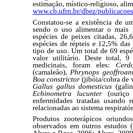
estimação, místico-religioso, ali
www.cb.ufrn.br/dbez/publicacoe
Constatou-se a existência de um
sendo o uso alimentar o mais 
espécies de peixes citadas, 26
espécies de répteis e 12,5% das 
tipo de uso. Um total de 69 esp
valor utilitário. Deste total, 
medicinais, foram eles:
Cerd
(camaleão),
Phrynops geoffroa
Boa constrictor
(jibóia/cobra de 
Gallus gallus domesticus
(gali
Echinometra lucunter
(ouriço
enfermidades tratadas usando 
relacionadas ao sistema respirató
Produtos zooterápicos oriundo
observados em outros estudos 
Alves e Rosa, 2006; Alves, 200