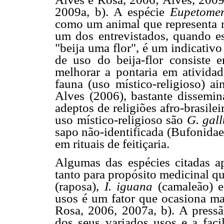
2009a, b). A espécie
Eupetome
como um animal que representa 
um dos entrevistados, quando e
"beija uma flor", é um indicativ
de uso do beija-flor consiste 
melhorar a pontaria em atividad
fauna (uso místico-religioso) 
Alves (2006), bastante dissemin
adeptos de religiões afro-brasil
uso místico-religioso são
G. gal
sapo não-identificada (Bufonidae
em rituais de feitiçaria.
Algumas das espécies citadas ap
tanto para propósito medicinal q
(raposa),
I. iguana
(camaleão) 
usos é um fator que ocasiona mai
Rosa, 2006, 2007a, b). A pressã
dos seus variados usos e a fac