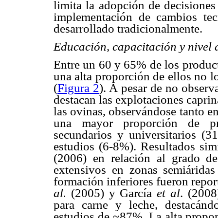
limita la adopción de decisiones
implementación de cambios tec
desarrollado tradicionalmente.
Educación, capacitación y nivel
Entre un 60 y 65% de los product
una alta proporción de ellos no lo
(
Figura 2
). A pesar de no observa
destacan las explotaciones caprin
las ovinas, observándose tanto e
una mayor proporción de pr
secundarios y universitarios (
estudios (6-8%). Resultados sim
(2006) en relación al grado de
extensivos en zonas semiáridas
formación inferiores fueron repo
al.
(2005) y García
et al
. (2008
para carne y leche, destacánd
estudios de ~87%. La alta propor