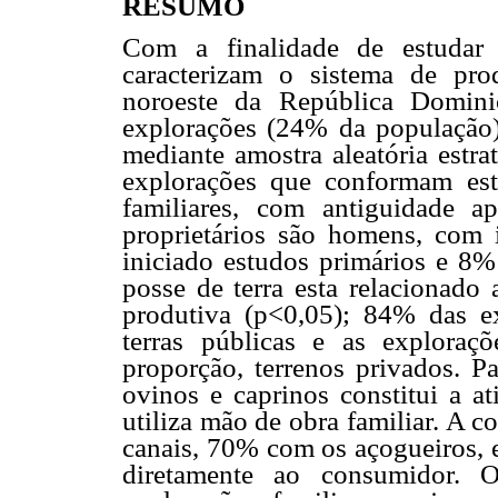
RESUMO
Com a finalidade de estudar 
caracterizam o sistema de pr
noroeste da República Domini
explorações (24% da população)
mediante amostra aleatória estra
explorações que conformam es
familiares, com antiguidade 
proprietários são homens, com
iniciado estudos primários e 8%
posse de terra esta relacionado
produtiva (p<0,05); 84% das e
terras públicas e as exploraç
proporção, terrenos privados. P
ovinos e caprinos constitui a a
utiliza mão de obra familiar. A 
canais, 70% com os açogueiros,
diretamente ao consumidor. O