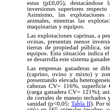
estas (p
£
0,05), destacándose 
inversiones superiores respecto 
Asimismo, las explotaciones 
animales, mientras las explota
maquinarias y equipos.
Las explotaciones caprinas, a pe
ovinas, presentan menor invers
tierras de propiedad pública, s
equipos. Esta situación indica el
se desarrolla este sistema ganader
Las empresas ganaderas se dife
(caprino, ovino y mixto) y zon
presentando elevada heterogenei
cabezas CV= 116%, superficie 
(carga ganadera CV= 121%); asim
de corrales de manejo techados y
sanidad (p<0,05;
Tabla II
). Por 
sitúa en 165 animales (madres, s