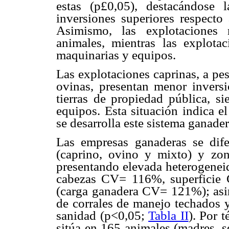
estas (p
£
0,05), destacándose 
inversiones superiores respecto 
Asimismo, las explotaciones 
animales, mientras las explota
maquinarias y equipos.
Las explotaciones caprinas, a pe
ovinas, presentan menor invers
tierras de propiedad pública, s
equipos. Esta situación indica el
se desarrolla este sistema ganader
Las empresas ganaderas se dife
(caprino, ovino y mixto) y zon
presentando elevada heterogenei
cabezas CV= 116%, superficie 
(carga ganadera CV= 121%); asim
de corrales de manejo techados y
sanidad (p<0,05;
Tabla II
). Por 
sitúa en 165 animales (madres, s