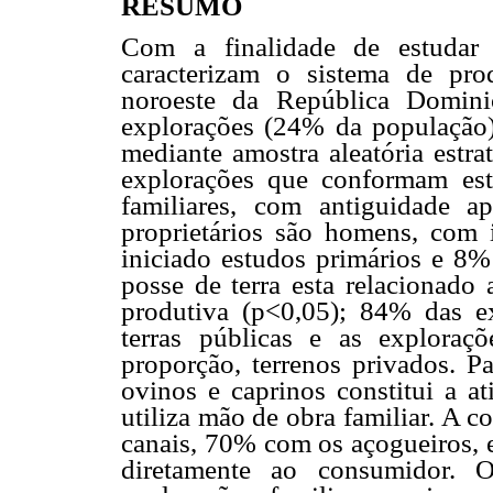
RESUMO
Com a finalidade de estudar 
caracterizam o sistema de pr
noroeste da República Domini
explorações (24% da população)
mediante amostra aleatória estra
explorações que conformam es
familiares, com antiguidade 
proprietários são homens, com
iniciado estudos primários e 8%
posse de terra esta relacionado
produtiva (p<0,05); 84% das e
terras públicas e as exploraç
proporção, terrenos privados. P
ovinos e caprinos constitui a a
utiliza mão de obra familiar. A 
canais, 70% com os açogueiros,
diretamente ao consumidor. O