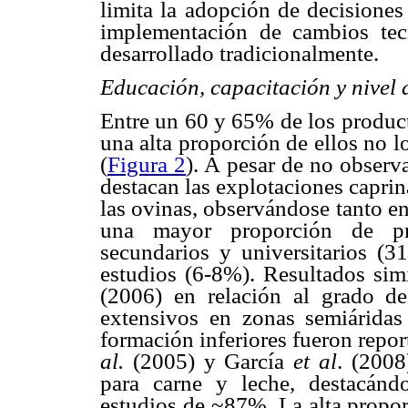
limita la adopción de decisiones
implementación de cambios tec
desarrollado tradicionalmente.
Educación, capacitación y nivel
Entre un 60 y 65% de los product
una alta proporción de ellos no lo
(
Figura 2
). A pesar de no observa
destacan las explotaciones caprin
las ovinas, observándose tanto e
una mayor proporción de pr
secundarios y universitarios (
estudios (6-8%). Resultados sim
(2006) en relación al grado de
extensivos en zonas semiáridas
formación inferiores fueron repo
al.
(2005) y García
et al
. (2008
para carne y leche, destacánd
estudios de ~87%. La alta propor