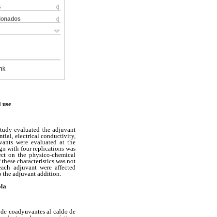
s
cionados
nk
l use
study evaluated the adjuvant
tial, electrical conductivity,
vants were evaluated at the
gn with four replications was
fect on the physico-chemical
these characteristics was not
each adjuvant were affected
o the adjuvant addition.
ola
o de coadyuvantes al caldo de