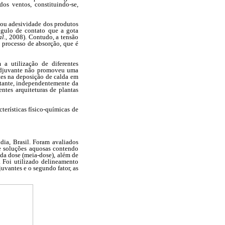
os ventos, constituindo-se,
o ou adesividade dos produtos
ngulo de contato que a gota
al
., 2008). Contudo, a tensão
 processo de absorção, que é
 a utilização de diferentes
o adjuvante não promoveu uma
ntes na deposição de calda em
ctante, independentemente da
entes arquiteturas de plantas
terísticas físico-químicas de
dia, Brasil. Foram avaliados
de soluções aquosas contendo
 da dose (meia-dose), além de
. Foi utilizado delineamento
uvantes e o segundo fator, as