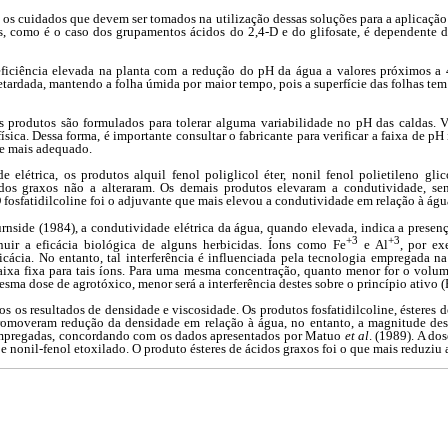
a os cuidados que devem ser tomados na utilização dessas soluções para a aplicaçã
es, como é o caso dos grupamentos ácidos do 2,4-D e do glifosate, é dependente
eficiência elevada na planta com a redução do pH da água a valores próximos a 
 retardada, mantendo a folha úmida por maior tempo, pois a superfície das folhas 
produtos são formulados para tolerar alguma variabilidade no pH das caldas. V
ísica. Dessa forma, é importante consultar o fabricante para verificar a faixa de pH
te mais adequado.
elétrica, os produtos alquil fenol poliglicol éter, nonil fenol polietileno glico
idos graxos não a alteraram. Os demais produtos elevaram a condutividade, 
 fosfatidilcoline foi o adjuvante que mais elevou a condutividade em relação à águ
nside (1984), a condutividade elétrica da água, quando elevada, indica a presen
+3
+3
uir a eficácia biológica de alguns herbicidas. Íons como Fe
e Al
, por e
icácia. No entanto, tal interferência é influenciada pela tecnologia empregada na
ixa fixa para tais íons. Para uma mesma concentração, quanto menor for o volum
esma dose de agrotóxico, menor será a interferência destes sobre o princípio ativo 
os os resultados de densidade e viscosidade. Os produtos fosfatidilcoline, ésteres 
romoveram redução da densidade em relação à água, no entanto, a magnitude des
empregadas, concordando com os dados apresentados por Matuo
et al
. (1989). A do
 e nonil-fenol etoxilado. O produto ésteres de ácidos graxos foi o que mais reduziu 