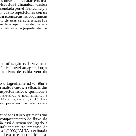
 dosis en las características
viscosidad dinámica, tensión
mendada por el fabricante y a
on cuatro repeticiones con un
características físicoquímicas
 de esas características fue
icas físicoquímicas de manera
sensibles al agregado de los
 a utilização cada vez mais
á disponível ao agricultor, o
e aditivos de calda vem do
 o ingrediente ativo, têm a
muitos casos, a eficácia das
spectos físicos, químicos e
si, afetando o molhamento, a
4; Mendonça
et al
., 2007). Lan
to pode ser positivo ou até
priedades físico-químicas das
o comportamento de fluxo do
ão está diretamente ligado à
 influenciam no processo de
 al
. (2003)FALTA, avaliando
 altera o espectro de gotas