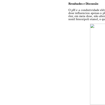
Resultados e Discussão
O pH e a condutividade elét
dose influenciou apenas o pH
éter, em meia dose, não alt
nonil fenoxipoli etanol, o q