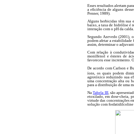
Esses resultados alertam par
a eficiência de alguns dess
Penner, 1989).
Alguns herbicidas têm sua 
baixo, a taxa de hidrólise é
interação com o pH da calda.
Segundo Azevedo (2001), os 
podem afetar a estabilidade f
assim, determinar o adjuvan
Com relação à condutividade 
monilfenol e ésteres de ác
favoreceu esse incremento. O
De acordo com Carlson e Bur
íons, os quais podem dimin
agrotóxico reduzindo sua ef
uma concentração alta ou ba
para a distribuição de uma m
Na
Tabela III
, são apresentad
etoxilado, em dose-cheia, p
virtude das concentrações 
solução com fosfatidilcoline