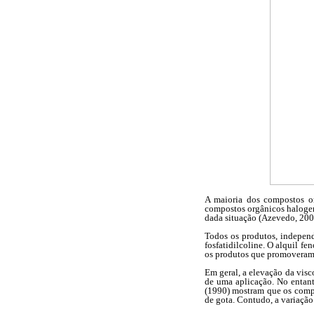
A maioria dos compostos or
compostos orgânicos halogen
dada situação (Azevedo, 200
Todos os produtos, independ
fosfatidilcoline. O alquil fen
os produtos que promoveram 
Em geral, a elevação da visc
de uma aplicação. No entant
(1990) mostram que os compo
de gota. Contudo, a variação