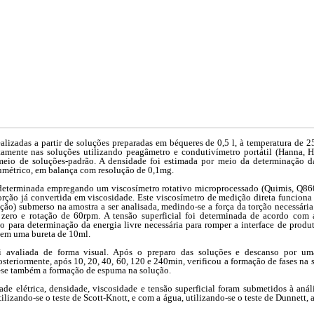
ealizadas a partir de soluções preparadas em béqueres de 0,5 l, à temperatura de 
etamente nas soluções utilizando peagâmetro e condutivímetro portátil (Hanna, 
meio de soluções-padrão. A densidade foi estimada por meio da determinação d
métrico, em balança com resolução de 0,1mg.
 determinada empregando um viscosímetro rotativo microprocessado (Quimis, Q86
orção já convertida em viscosidade. Este viscosímetro de medição direta funciona
ão) submerso na amostra a ser analisada, medindo-se a força da torção necessária 
or zero e rotação de 60rpm. A tensão superficial foi determinada de acordo co
o para determinação da energia livre necessária para romper a interface de produt
 em uma bureta de 10ml.
oi avaliada de forma visual. Após o preparo das soluções e descanso por uma
eriormente, após 10, 20, 40, 60, 120 e 240min, verificou a formação de fases na 
ou-se também a formação de espuma na solução.
de elétrica, densidade, viscosidade e tensão superficial foram submetidos à análi
tilizando-se o teste de Scott-Knott, e com a água, utilizando-se o teste de Dunnett