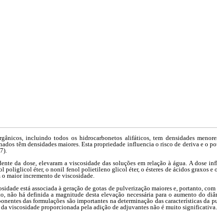
gânicos, incluindo todos os hidrocarbonetos alifáticos, tem densidades menor
ados têm densidades maiores. Esta propriedade influencia o risco de deriva e o po
7).
ente da dose, elevaram a viscosidade das soluções em relação à água. A dose in
ol poliglicol éter, o nonil fenol polietileno glicol éter, o ésteres de ácidos graxos 
o maior incremento de viscosidade.
osidade está associada à geração de gotas de pulverização maiores e, portanto, com 
o, não há definida a magnitude desta elevação necessária para o aumento do di
nentes das formulações são importantes na determinação das características da 
 da viscosidade proporcionada pela adição de adjuvantes não é muito significativa.