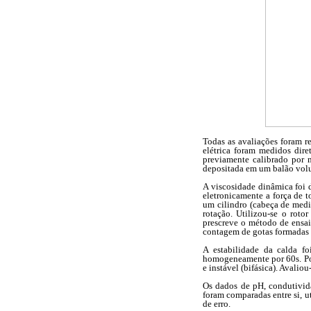
Todas as avaliações foram r
elétrica foram medidos dir
previamente calibrado por 
depositada em um balão volu
A viscosidade dinâmica foi
eletronicamente a força de t
um cilindro (cabeça de mediç
rotação. Utilizou-se o rot
prescreve o método de ensai
contagem de gotas formadas
A estabilidade da calda f
homogeneamente por 60s. Post
e instável (bifásica). Avali
Os dados de pH, condutivida
foram comparadas entre si, u
de erro.