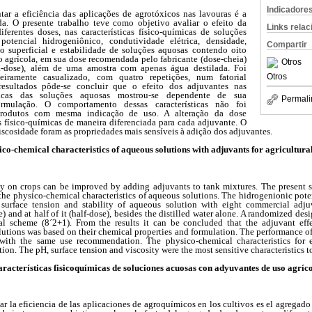
Indicadore
ar a eficiência das aplicações de agrotóxicos nas lavouras é a
da. O presente trabalho teve como objetivo avaliar o efeito da
Links rela
ferentes doses, nas características físico-químicas de soluções
otencial hidrogeniônico, condutividade elétrica, densidade,
Compartir
o superficial e estabilidade de soluções aquosas contendo oito
o agrícola, em sua dose recomendada pelo fabricante (dose-cheia)
Otros
-dose), além de uma amostra com apenas água destilada. Foi
Otros
teiramente casualizado, com quatro repetições, num fatorial
resultados pôde-se concluir que o efeito dos adjuvantes nas
uimicas das soluções aquosas mostrou-se dependente de sua
Permali
mulação. O comportamento dessas características não foi
rodutos com mesma indicação de uso. A alteração da dose
as físico-químicas de maneira diferenciada para cada adjuvante. O
viscosidade foram as propriedades mais sensíveis à adição dos adjuvantes.
co-chemical characteristics of aqueous solutions with adjuvants for agricultura
acy on crops can be improved by adding adjuvants to tank mixtures. The present 
n the physico-chemical characteristics of aqueous solutions. The hidrogenionic poten
, surface tension and stability of aqueous solution with eight commercial adju
 and at half of it (half-dose), besides the distilled water alone. A randomized desi
ial scheme (8´2+1). From the results it can be concluded that the adjuvant ef
olutions was based on their chemical properties and formulation. The performance of 
s with the same use recommendation. The physico-chemical characteristics for 
ation. The pH, surface tension and viscosity were the most sensitive characteristics t
racterísticas fisicoquímicas de soluciones acuosas con adyuvantes de uso agríc
r la eficiencia de las aplicaciones de agroquímicos en los cultivos es el agregad