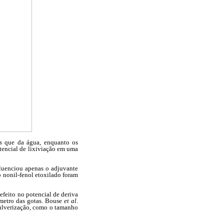
es que da água, enquanto os
tencial de lixiviação em uma
fluenciou apenas o adjuvante
e o nonil-fenol etoxilado foram
efeito no potencial de deriva
âmetro das gotas. Bouse
et al
.
pulverização, como o tamanho