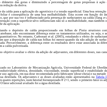
 diâmetro das gotas e diminuindo a percentagem de gotas propensas à ação d
ara redução da deriva.
 da calda para a aplicação do agrotóxico é a tensão superficial. Uma boa retençã
cie foliar é conseqüência de uma boa molhabilidade. Esta ocorre em função do â
o, que por sua vez é influenciado pela presença de surfactantes na calda (Tang
et 
 interação com a superfície-alvo influenciam não só a molhabilidade, mas também o
de da aplicação.
aliando o depósito de calda proporcionado em folhas de
Pistia stratiotes
com
aterbane, não encontraram diferença entre os tratamentos utilizados, ou seja, 
antitativos. No entanto, Carbonari et al. (2005), estudando o efeito de surfacta
ram que a deposição de calda nas folhas foi menor quando da não adição de surfa
ada. Provavelmente, a diferença entre os resultados deve estar associada às difer
om a calda pulverizada.
o objetivo avaliar o efeito da adição de adjuvantes, em diferentes doses, nas carac
lizado no Laboratório de Mecanização Agrícola, Universidade Federal de Uberlân
ondutividade elétrica, densidade, viscosidade, tensão superficial e estabilidade 
e uso agrícola, em sua dose recomendada pelo fabricante (dose-cheia) e na metade
a destilada. Os adjuvantes e as doses avaliadas estão apresentados na
Tabela I
m quatro repetições, num fatorial hierarquizado 8´2+1, sendo o primeiro fator os adj
O fator adicional avaliado foi a água destilada.