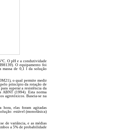
25°C. O pH e a condutividade
HI98139). O equipamento foi
a massa de 0,1 l da solução
0M21), o qual permite medir
 pelo princípio da rotação de
para superar a resistência da
m a ABNT (1994). Esta norma
os agrotóxicos. Baseia-se na
 hora, elas foram agitadas
solução: estável (monofásica)
se de variância, e as médias
, ambos a 5% de probabilidade