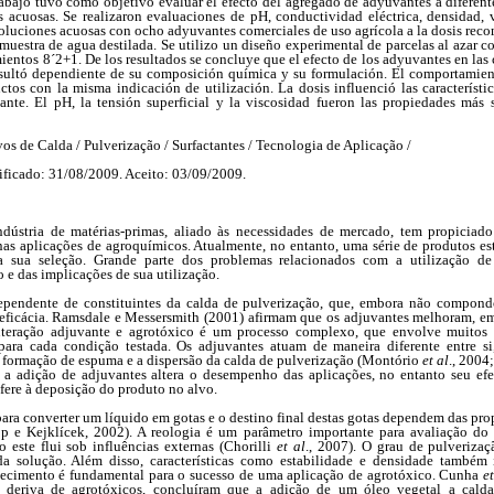
rabajo tuvo como objetivo evaluar el efecto del agregado de adyuvantes a diferentes
s acuosas. Se realizaron evaluaciones de pH, conductividad eléctrica, densidad, 
 soluciones acuosas con ocho adyuvantes comerciales de uso agrícola a la dosis reco
uestra de agua destilada. Se utilizo un diseño experimental de parcelas al azar c
amientos 8´2+1. De los resultados se concluye que el efecto de los adyuvantes en las 
esultó dependiente de su composición química y su formulación. El comportamiento
ctos con la misma indicación de utilización. La dosis influenció las característ
ante. El pH, la tensión superficial y la viscosidad fueron las propiedades más 
vos de Calda / Pulverização / Surfactantes / Tecnologia de Aplicação /
ficado: 31/08/2009. Aceito: 03/09/2009.
dústria de matérias-primas, aliado às necessidades de mercado, tem propiciado
as aplicações de agroquímicos. Atualmente, no entanto, uma série de produtos est
lta sua seleção. Grande parte dos problemas relacionados com a utilização d
e das implicações de sua utilização.
ependente de constituintes da calda de pulverização, que, embora não compondo
eficácia. Ramsdale e Messersmith (2001) afirmam que os adjuvantes melhoram, em 
interação adjuvante e agrotóxico é um processo complexo, que envolve muitos a
r para cada condição testada. Os adjuvantes atuam de maneira diferente entre 
a formação de espuma e a dispersão da calda de pulverização (Montório
et al
., 200
a adição de adjuvantes altera o desempenho das aplicações, no entanto seu efei
fere à deposição do produto no alvo.
ara converter um líquido em gotas e o destino final destas gotas dependem das pro
p e Kejklícek, 2002). A reologia é um parâmetro importante para avaliação d
 este flui sob influências externas (Chorilli
et al
., 2007). O grau de pulverizaç
a solução. Além disso, características como estabilidade e densidade também
hecimento é fundamental para o sucesso de uma aplicação de agrotóxico. Cunha
et
a deriva de agrotóxicos, concluíram que a adição de um óleo vegetal a calda