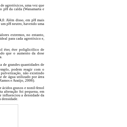
o de agrotóxicos, uma vez que
 do pH da calda (Wanamarta e
4,0. Além disso, em pH mais
tem um pH neutro, havendo uma
alores extremos, no entanto,
 ideal para cada agrotóxico e,
l éter, éter poliglicólico de
sendo que o aumento da dose
a.
ça de grandes quantidades de
xemplo, podem reagir com o
 pulverização, não existindo
e de água utilizado por área
(Ramos e Araújo, 2006).
de ácidos graxos e nonil-fenol
ta alteração foi pequena, em
se influenciou a densidade da
a densidade.