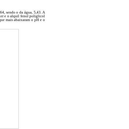
64, sendo o da água, 5,43. A
r e o alquil fenol poliglicol
 que mais abaixaram o pH e o