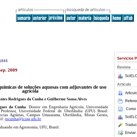
Servicios 
1844
Revista
sep. 2009
SciELO
Articulo
o-químicas de soluções aquosas com adjuvantes de uso
agrícola
Articu
ntes Rodrigues da Cunha e Guilherme Sousa Alves
Referen
igues da Cunha
. Doutor em Engenharia Agrícola, Universidade
Como c
 Professor, Universidade Federal de Uberlândia (UFU) Brasil.
ências Agrárias, Campus Umuarama, Uberlândia, Minas Gerais,
SciELO
il:
jpcunha@iciag.ufu.br
Traduc
duando em Agronomia, UFU, Brasil.
Enviar 