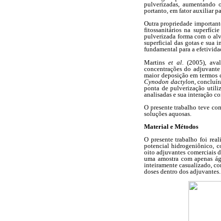
pulverizadas, aumentando o
portanto, em fator auxiliar p
Outra propriedade importante
fitossanitários na superfí
pulverizada forma com o alv
superficial das gotas e sua
fundamental para a efetivida
Martins
et al
. (2005), av
concentrações do adjuvante 
maior deposição em termos qu
Cynodon dactylon
, concluí
ponta de pulverização utiliz
analisadas e sua interação c
O presente trabalho teve com
soluções aquosas.
Material e Métodos
O presente trabalho foi rea
potencial hidrogeniônico, c
oito adjuvantes comerciais d
uma amostra com apenas águ
inteiramente casualizado, co
doses dentro dos adjuvantes. 