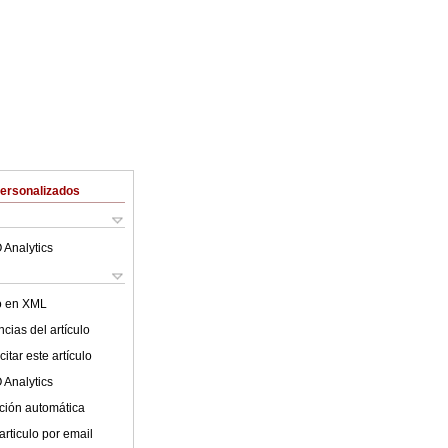
Personalizados
 Analytics
lo en XML
cias del artículo
itar este artículo
 Analytics
ción automática
articulo por email