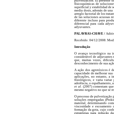
pulverización. El presente t
físicoquímicas de solucione
superficial y estabilidad de
media dosis, además de una m
arreglo factorial de los trat
de las soluciones acuosas r
diferente incluso para produ
diferencial para cada adyuv
adyuvantes.
PALAVRAS-CHAVE /
Aditi
Recebido: 04/12/2008. Modi
Introdução
O avanço tecnológico na in
considerável de adjuvantes n
que, muitas vezes, dificu
desconhecimento de sua ação 
A ação dos agrotóxicos é d
capacidade de melhorar sua 
aplicações, no entanto, a 
fisiológicos, e varia varia
aderência, o espalhamento, 
et al
. (2007) comentam que 
mesmo negativo no que se re
O processo de pulverização p
soluções empregadas (Proko
material, determinando como
viscosidade e escoamento d
formação da gota, cujo con
estratégias para redução d