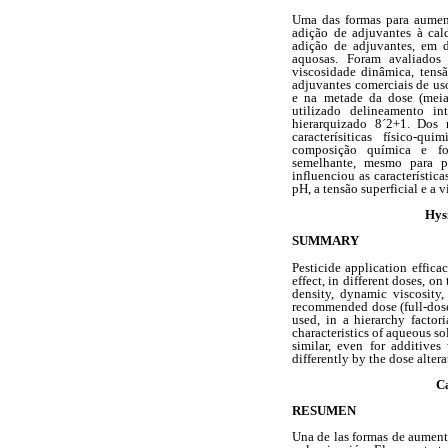
Uma das formas para aument
adição de adjuvantes à cal
adição de adjuvantes, em di
aquosas. Foram avaliados p
viscosidade dinâmica, tensã
adjuvantes comerciais de us
e na metade da dose (meia
utilizado delineamento in
hierarquizado 8´2+1. Dos 
caracterísiticas físico-q
composição química e for
semelhante, mesmo para p
influenciou as característic
pH, a tensão superficial e a 
Hysi
SUMMARY
Pesticide application effic
effect, in different doses, o
density, dynamic viscosity
recommended dose (full-dose)
used, in a hierarchy factor
characteristics of aqueous s
similar, even for additive
differently by the dose alter
Ca
RESUMEN
Una de las formas de aumenta