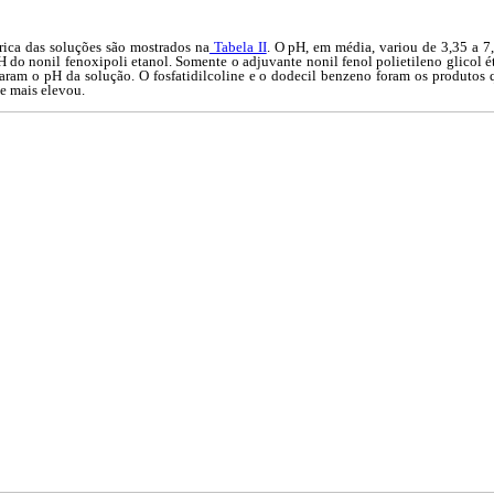
rica das soluções são mostrados na
Tabela II
. O pH, em média, variou de 3,35 a 7,
 do nonil fenoxipoli etanol. Somente o adjuvante nonil fenol polietileno glicol éte
eraram o pH da solução. O fosfatidilcoline e o dodecil benzeno foram os produtos
ue mais elevou.