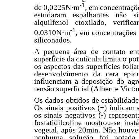
-1
de 0,0225N·m
, em concentraçõ
estudaram espalhantes não si
alquilfenol etoxilado, verif
-1
0,0310N·m
, em concentrações
siliconados.
A pequena área de contato ent
superfície da cutícula limita o po
os aspectos das superfícies folia
desenvolvimento da cera epicu
influenciam a deposição do agro
tensão superficial (Albert e Victo
Os dados obtidos de estabilidad
Os sinais positivos (+) indicam 
os sinais negativos (-) represen
fosfatidilcoline mostrou-se in
vegetal, após 20min. Não houve 
nenhuma solução foi notad