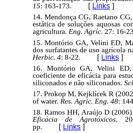
[
Links
]
15
: 163-173.
14. Mendonça CG, Raetano CG, 
estática de soluções aquosas com
agricultura.
Eng. Agríc.
27: 16-23
15. Montório GA, Velini ED, Ma
dos surfatantes de uso agrícola n
[
Links
]
Herbic. 4
: 8-22.
16. Montório GA, Velini ED,
coeficiente de eficácia para est
siliconados e não siliconados.
Sci
17. Prokop M, Kejklícek R (2002)
of water.
Res. Agric. Eng. 48
: 14
18. Ramos HH, Araújo D (2006
Eficácia de Agrotóxicos.
200
[
Links
]
pp.