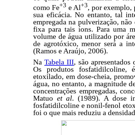
+3
+3
como Fe
e Al
, por exemplo,
sua eficácia. No entanto, tal in
empregada na pulverização, não 
fixa para tais íons. Para uma 
volume de água utilizado por ár
de agrotóxico, menor será a inte
(Ramos e Araújo, 2006).
Na
Tabela III
, são apresentados 
Os produtos fosfatidilcoline, 
etoxilado, em dose-cheia, promo
água, no entanto, a magnitude de
concentrações empregadas, con
Matuo
et al
. (1989). A dose i
fosfatidilcoline e nonil-fenol et
foi o que mais reduziu a densidad