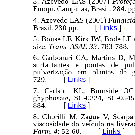
3. Azevedo LAS (2007)
Proteç
Emopi. Campinas, Brasil. 284. pp
4. Azevedo LAS (2001)
Fungicid
[
Links
]
Brasil. 230 pp.
5. Bouse LF, Kirk IW, Bode LE (
size.
Trans. ASAE 33
: 783-788.
6. Carbonari CA, Martins D, M
surfactantes e pontas de pu
pulverização em plantas de 
[
Links
]
729.
7. Carlson KL, Burnside OC 
ghyphosate, SC-0224, SC-054
[
Links
]
884.
8. Chorilli M, Zague V, Scarp
viscosidade do veículo na liveraç
[
Links
]
Farm. 4
: 52-60.