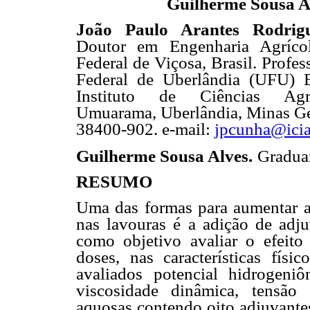
Guilherme Sousa A
João Paulo Arantes Rodri
Doutor em Engenharia Agrícol
Federal de Viçosa, Brasil. Profes
Federal de Uberlândia (UFU) B
Instituto de Ciências Agr
Umuarama, Uberlândia, Minas Ger
38400-902. e-mail:
jpcunha@icia
Guilherme Sousa Alves.
Gradua
RESUMO
Uma das formas para aumentar a 
nas lavouras é a adição de adju
como objetivo avaliar o efeito
doses, nas características fís
avaliados potencial hidrogeniôn
viscosidade dinâmica, tensão 
aquosas contendo oito adjuvantes