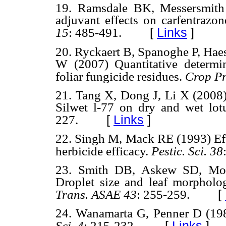
19. Ramsdale BK, Messersmith
adjuvant effects on carfentrazo
[
Links
]
15
: 485-491.
20. Ryckaert B, Spanoghe P, Haes
W (2007) Quantitative determi
foliar fungicide residues.
Crop Pr
21. Tang X, Dong J, Li X (2008)
Silwet l-77 on dry and wet lot
[
Links
]
227.
22. Singh M, Mack RE (1993) Eff
herbicide efficacy.
Pestic. Sci. 38
23. Smith DB, Askew SD, Mo
Droplet size and leaf morpholog
[
Trans. ASAE
43
: 255-259.
24. Wanamarta G, Penner D (1989
[
Links
]
Sci.
4
: 215-232.