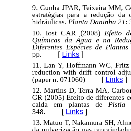
9.
Cunha JPAR, Teixeira MM, Co
estratégias para a redução da 
hidráulicas.
Planta Daninha 21
:
10. Iost CAR (2008)
Efeito 
Químicas da Água e na Reduç
Diferentes Espécies de Planta
[
Links
]
pp.
11. Lan Y, Hoffmann WC, Fritz
reduction with drift control ad
[
Links
]
(paper n. 071060)
12. Martins D, Terra MA, Carbon
GR (2005) Efeito de diferentes c
calda em plantas de
Pistia 
[
Links
]
348.
13. Matuo T, Nakamura SH, Almei
da pulverização nas propriedades