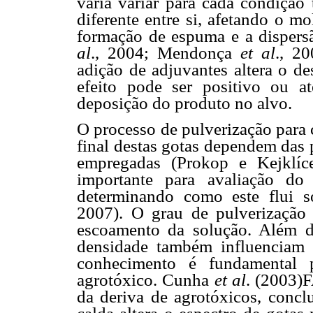
varia variar para cada condição
diferente entre si, afetando o m
formação de espuma e a dispers
al
., 2004; Mendonça
et al
., 2
adição de adjuvantes altera o d
efeito pode ser positivo ou 
deposição do produto no alvo.
O processo de pulverização para 
final destas gotas dependem das 
empregadas (Prokop e Kejklíc
importante para avaliação do
determinando como este flui so
2007). O grau de pulverização 
escoamento da solução. Além dis
densidade também influenciam 
conhecimento é fundamental 
agrotóxico. Cunha
et al
. (2003)F
da deriva de agrotóxicos, concl