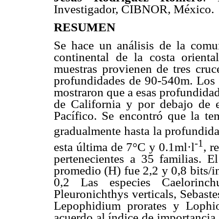
Investigador, CIBNOR, México.
RESUMEN
Se hace un análisis de la comu
continental de la costa orient
muestras provienen de tres cruce
profundidades de 90-540m. Los d
mostraron que a esas profundidad
de California y por debajo de e
Pacífico. Se encontró que la te
gradualmente hasta la profundid
-1
esta última de 7°C y 0.1ml·l
, r
pertenecientes a 35 familias. 
promedio (H) fue 2,2 y 0,8 bits/i
0,2 Las especies Caelorinchu
Pleuronichthys verticals, Sebast
Lepophidium prorates y Lophio
acuerdo al índice de importancia