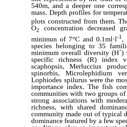
540m, and a deeper one corresp
mass. Depth profiles for tempera
plots constructed from them. Th
O
concentration decreased gr
2
-1
minimun of 7°C and 0.1ml·l
,
species belonging to 35 fami
minimum overall diversity (H´) 
specific richness (R) index 
scaphopsis, Merluccius product
spinorbis, Microlephidium ve
Lophiodes spilurus were the most
importance index. The fish com
communities with two groups of 
strong associations with modera
richness, with shared domina
community made out of typical de
dominance featured by a few spec