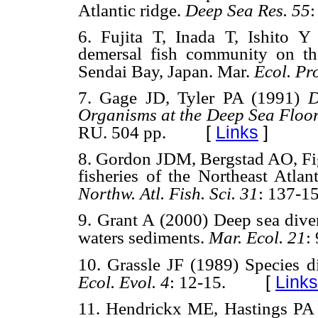
Atlantic ridge.
Deep Sea Res. 55
:
6. Fujita T, Inada T, Ishito Y
demersal fish community on the
Sendai Bay, Japan. Mar.
Ecol. Pro
7. Gage JD, Tyler PA (1991)
D
Organisms at the Deep Sea Floo
[
Links
]
RU. 504 pp.
8. Gordon JDM, Bergstad AO, Fi
fisheries of the Northeast Atlan
Northw. Atl. Fish. Sci. 31
: 137-15
9. Grant A (2000) Deep sea dive
waters sediments.
Mar. Ecol. 21
:
10. Grassle JF (1989) Species d
[
Links
Ecol. Evol. 4
: 12-15.
11. Hendrickx ME, Hastings PA 