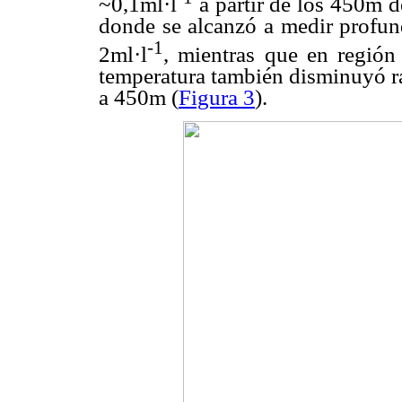
~0,1ml·l
a partir de los 450m d
donde se alcanzó a medir profun
-1
2ml·l
, mientras que en región
temperatura también disminuyó r
a 450m (
Figura 3
).