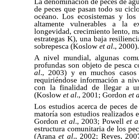
La denominación de peces de agua
de peces que pasan todo su ciclo
océano. Los ecosistemas y los
altamente vulnerables a la e
longevidad, crecimiento lento, m
estrategas K), una baja resilienc
sobrepesca (Koslow
et al
., 2000).
A nivel mundial, algunas com
profundas son objeto de pesca 
al
., 2003) y en muchos casos 
requiriéndose información a niv
con la finalidad de llegar a u
(Koslow
et al
., 2001; Gordon
et 
Los estudios acerca de peces de 
matoría son estudios realizados 
Gordon
et al
., 2003; Powell
et a
estructura comunitaria de los pe
(Arana
et al
., 2002; Reyes, 200