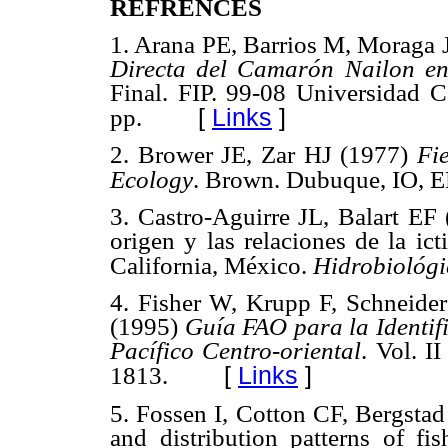
REFRENCES
1. Arana PE, Barrios M, Moraga 
Directa del Camarón Nailon ent
Final. FIP. 99-08 Universidad C
[
Links
]
pp.
2. Brower JE, Zar HJ (1977)
Fi
Ecology
. Brown. Dubuque, IO, 
3. Castro-Aguirre JL, Balart EF
origen y las relaciones de la ic
California, México.
Hidrobiológi
4. Fisher W, Krupp F, Schneid
(1995)
Guía FAO para la Identif
Pacífico Centro-oriental
. Vol. I
[
Links
]
1813.
5. Fossen I, Cotton CF, Bergsta
and distribution patterns of fi