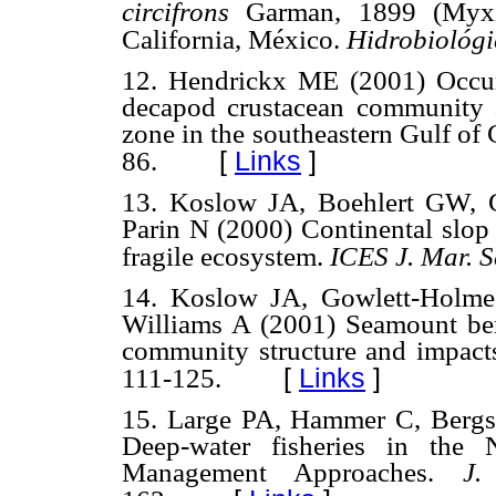
circifrons
Garman, 1899 (Myxin
California, México.
Hidrobiológi
12. Hendrickx ME (2001) Occurr
decapod crustacean community
zone in the southeastern Gulf of
[
Links
]
86.
13. Koslow JA, Boehlert GW, 
Parin N (2000) Continental slop 
fragile ecosystem.
ICES J. Mar. S
14. Koslow JA, Gowlett-Holme
Williams A (2001) Seamount ben
community structure and impact
[
Links
]
111-125.
15. Large PA, Hammer C, Berg
Deep-water fisheries in the 
Management Approaches.
J.