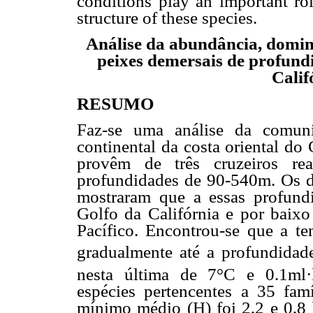
conditions play an important ro
structure of these species.
Análise da abundância, domin
peixes demersais de profund
Calif
RESUMO
Faz-se uma análise da comuni
continental da costa oriental do
provêm de três cruzeiros re
profundidades de 90-540m. Os di
mostraram que a essas profund
Golfo da Califórnia e por baixo
Pacífico. Encontrou-se que a t
gradualmente até a profundida
nesta última de 7°C e 0.1ml·
espécies pertencentes a 35 fam
mínimo médio (H) foi 2,2 e 0,8 b