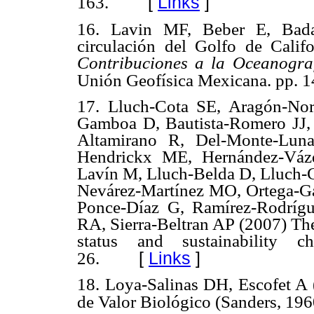
[
Links
]
163.
16. Lavin MF, Beber E, Badan
circulación del Golfo de Califo
Contribuciones a la Oceanogra
Unión Geofísica Mexicana. pp. 1
17. Lluch-Cota SE, Aragón-Nor
Gamboa D, Bautista-Romero JJ, 
Altamirano R, Del-Monte-Luna
Hendrickx ME, Hernández-Vázq
Lavín M, Lluch-Belda D, Lluch-
Nevárez-Martínez MO, Ortega-Garc
Ponce-Díaz G, Ramírez-Rodrígu
RA, Sierra-Beltran AP (2007) The
status and sustainability c
[
Links
]
26.
18. Loya-Salinas DH, Escofet A (
de Valor Biológico (Sanders, 196