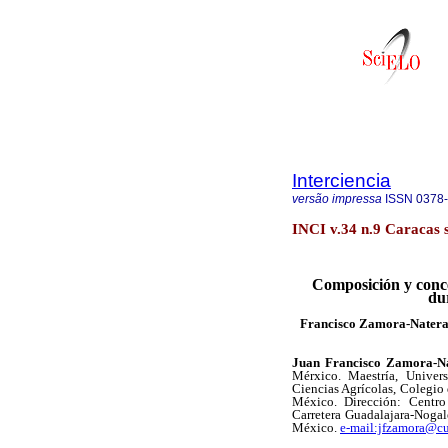
Interciencia
versão impressa
ISSN
0378
INCI v.34 n.9 Caracas s
Composición y conce
dur
Francisco Zamora-Natera
Juan Francisco Zamora-N
Mérxico. Maestría, Univ
Ciencias Agrícolas, Colegio
México. Dirección: Centro
Carretera Guadalajara-Nogal
México.
e-mail:jfzamora@c