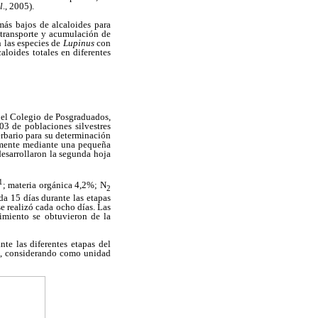
l
., 2005).
más bajos de alcaloides para
e transporte y acumulación de
n las especies de
Lupinus
con
aloides totales en diferentes
 el Colegio de Posgraduados,
03 de poblaciones silvestres
rbario para su determinación
lmente mediante una pequeña
desarrollaron la segunda hoja
1
; materia orgánica 4,2%; N
2
a 15 días durante las etapas
 se realizó cada ocho días. Las
cimiento se obtuvieron de la
nte las diferentes etapas del
es, considerando como unidad