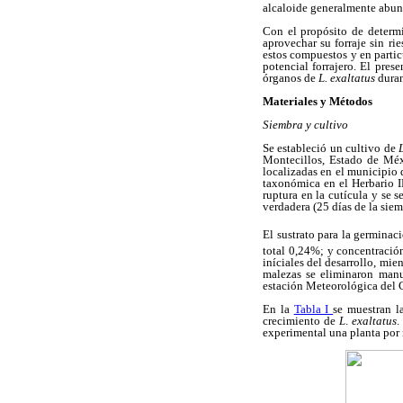
alcaloide generalmente abun
Con el propósito de determi
aprovechar su forraje sin ri
estos compuestos y en partic
potencial forrajero. El pres
órganos de
L. exaltatus
duran
Materiales y Métodos
Siembra y cultivo
Se estableció un cultivo de
Montecillos, Estado de Méxi
localizadas en el municipio
taxonómica en el Herbario 
ruptura en la cutícula y se 
verdadera (25 días de la sie
El sustrato para la germinac
total 0,24%; y concentració
iníciales del desarrollo, mien
malezas se eliminaron manua
estación Meteorológica del 
En la
Tabla I
se muestran la
crecimiento de
L
.
exaltatus
.
experimental una planta por