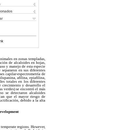
s
cionados
ar
nk
 animales en zonas templadas,
ción de alcaloides en hojas,
 uso y manejo de esta especie
 separaron en sus diferentes
es capilar-espectrometría de
ilupanina, afilina, epiafilina,
es totales en los diferentes
 crecimiento y desarrollo el
s verdes) se encontró el más
no se detectaron alcaloides
dican que el mayor riesgo de
ctificación, debido a la alta
development
in temperate regions. However,