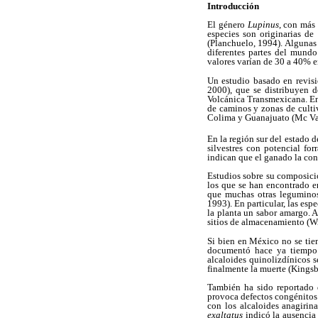
Introducción
El género
Lupinus
, con más
especies son originarias de
(Planchuelo, 1994). Algunas
diferentes partes del mundo
valores varían de 30 a 40% e
Un estudio basado en revis
2000), que se distribuyen 
Volcánica Transmexicana. En
de caminos y zonas de culti
Colima y Guanajuato (Mc Va
En la región sur del estado d
silvestres con potencial fo
indican que el ganado la co
Estudios sobre su composic
los que se han encontrado en
que muchas otras leguminosa
1993). En particular, las esp
la planta un sabor amargo. A
sitios de almacenamiento (W
Si bien en México no se tie
documentó hace ya tiempo q
alcaloides quinolizdínicos s
finalmente la muerte (Kings
También ha sido reportado 
provoca defectos congénitos 
con los alcaloides anagirin
exaltatus
indicó la ausencia 