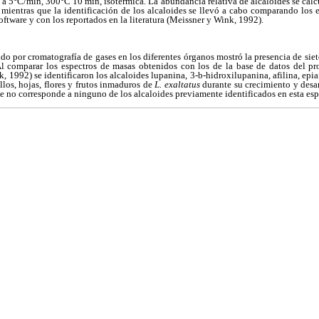
a 5°C/min, 300°C 10 min, isotérmica. La abundancia relativa de alcaloides se calc
 mientras que la identificación de los alcaloides se llevó a cabo comparando los 
software y con los reportados en la literatura (Meissner y Wink, 1992).
ido por cromatografía de gases en los diferentes órganos mostró la presencia de sie
Al comparar los espectros de masas obtenidos con los de la base de datos del pr
, 1992) se identificaron los alcaloides lupanina, 3-
b
-hidroxilupanina, afilina, epi
allos, hojas, flores y frutos inmaduros de
L. exaltatus
durante su crecimiento y desar
 no corresponde a ninguno de los alcaloides previamente identificados en esta esp