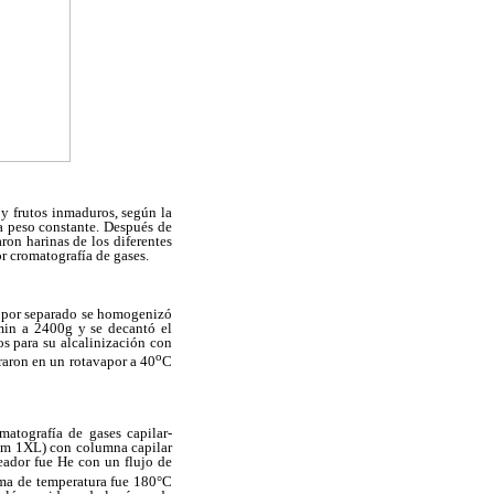
s y frutos inmaduros, según la
a peso constante. Después de
ron harinas de los diferentes
or cromatografía de gases.
por separado se homogenizó
min a 2400g y se decantó el
os para su alcalinización con
o
raron en un rotavapor a 40
C
matografía de gases capilar-
tem 1XL) con columna capilar
eador fue He con un flujo de
ama de temperatura fue 180°C