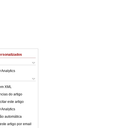
ersonalizados
 Analytics
 em XML
cias do artigo
itar este artigo
 Analytics
ão automática
este artigo por email