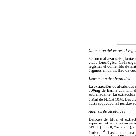
Obtención del material vege
Se tomó al azar seis plantas 
etapa fonológica. Cada órga
registrar el contenido de ma
órganos en un molino de cuchi
Extracción de alcaloides
La extracción de alcaloides 
500mg de harina con 5ml de
sobrenadante. La extracción 
0,8ml de NaOH 10M. Los alca
hasta sequedad. El residuo s
Análisis de alcaloides
Después de filtrar el extra
espectrometría de masas se 
SPB-1 (30m´0,25mm d.i.), ac
-1
1ml·min
. Las temperaturas