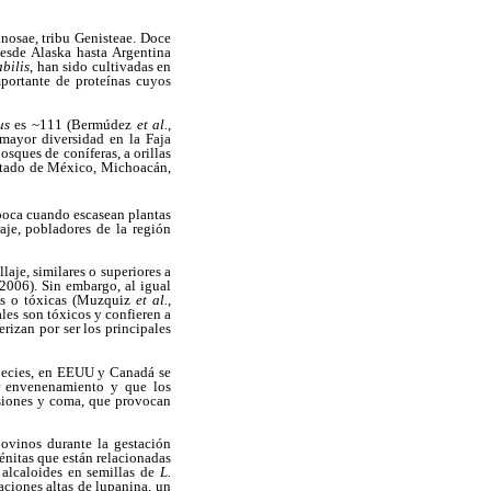
nosae, tribu Genisteae. Doce
desde Alaska hasta Argentina
abilis
, han sido cultivadas en
mportante de proteínas cuyos
us
es ~111 (Bermúdez
et al.
,
mayor diversidad en la Faja
osques de coníferas, a orillas
Estado de México, Michoacán,
poca cuando escasean plantas
aje, pobladores de la región
laje, similares o superiores a
 2006). Sin embargo, al igual
les o tóxicas (Muzquiz
et al.
,
les son tóxicos y confieren a
rizan por ser los principales
species, en EEUU y Canadá se
or envenenamiento y que los
ulsiones y coma, que provocan
ovinos durante la gestación
énitas que están relacionadas
 alcaloides en semillas de
L.
aciones altas de lupanina, un