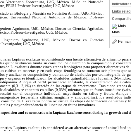
co Veterinario Zootecnista, UdG, México. M.Sc. en Nutrición
Indicadore
are, EEUU. Profesor-Investigador, UdG, México.
Links rela
nciado en Biología y Maestría en Nutrición Animal, UdG, México.
gicas, Universidad Nacional Autónoma de México. Profesor-
Compartilh
Mais
ngeniero Agrónomo, UdG, México. Doctor en Ciencias Agrícolas,
Mais
xico. Profesor-Investigador, UdG, México.
. Ingeniero Agrónomo, UdG, México. Doctor en Ciencias
Permali
-Investigador, UdG, México.
icionales Lupinus exaltatus es considerado una fuente alternativa de alimento para
ides quinolizidínicos limita su consumo. Se determinó la composición y concentra
duros de L. exaltatus durante cinco etapas fenológicas para proponer alternativas de
 un cultivo en macetas y en cada etapa fenológica se tomaron seis plantas que se
ados y analizar su composición y contenido de alcaloides por cromatografía de gas
a y órganos se identificaron los alcaloides quinolizidínicos lupanina, 3-
b
-hidrox
solupanina. Aunque el perfil permaneció constante, la concentración de alcaloid
vamente (0,31-2,1%) en función de las etapas de crecimiento. Tras cinco etapas de
 alcaloides se encontró en tallos (0,63%) mientras que en frutos inmaduros (vaina
resultó ser el compuesto individual mayoritario en tallos y frutos. Aunque 
ratogénicos (esparteína citisina, anagirina y amodendrina), los resultados in
consumo de L. exaltatus podría ocurrir en las etapas de formación de vainas y fru
totales y mayor abundancia de lupanina en frutos inmaduros.
omposition and concentration in
Lupinus Exaltatus
zucc. during its growth and 
teristics, Lupinus exaltatus is considered as an alternative source of animal feed 