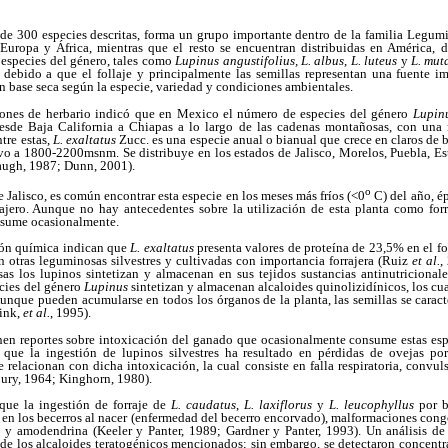
 de 300 especies descritas, forma un grupo importante dentro de la familia Legumi
 Europa y África, mientras que el resto se encuentran distribuidas en América, 
 especies del género, tales como
Lupinus angustifolius, L. albus
,
L. luteus
y
L. mut
 debido a que el follaje y principalmente las semillas representan una fuente i
n base seca según la especie, variedad y condiciones ambientales.
iones de herbario indicó que en Mexico el número de especies del género
Lupin
desde Baja California a Chiapas a lo largo de las cadenas montañosas, con una 
tre estas,
L. exaltatus
Zucc. es una especie anual o bianual que crece en claros de b
vo a 1800-2200msnm. Se distribuye en los estados de Jalisco, Morelos, Puebla, 
ugh, 1987; Dunn, 2001).
o
e Jalisco, es común encontrar esta especie en los meses más fríos (<0
C) del año, é
rrajero. Aunque no hay antecedentes sobre la utilización de esta planta como forr
nsume ocasionalmente.
ión química indican que
L. exaltatus
presenta valores de proteína de 23,5% en el fol
 otras leguminosas silvestres y cultivadas con importancia forrajera (Ruiz
et al.
,
s los lupinos sintetizan y almacenan en sus tejidos sustancias antinutriciona
ecies del género
Lupinus
sintetizan y almacenan alcaloides quinolizidínicos, los cua
unque pueden acumularse en todos los órganos de la planta, las semillas se caracte
ink,
et al.
, 1995).
nen reportes sobre intoxicación del ganado que ocasionalmente consume estas e
ue la ingestión de lupinos silvestres ha resultado en pérdidas de ovejas p
e relacionan con dicha intoxicación, la cual consiste en falla respiratoria, conv
bury, 1964; Kinghorn, 1980).
que la ingestión de forraje de
L. caudatus
,
L. laxiflorus
y
L. leucophyllus
por b
en los becerros al nacer (enfermedad del becerro encorvado), malformaciones cong
a y amodendrina (Keeler y Panter, 1989; Gardner y Panter, 1993). Un análisis de
de los alcaloides teratogénicos mencionados; sin embargo, se detectaron concentr