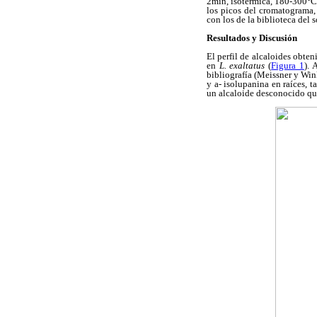
2min, isotérmica, 180-300°C 
los picos del cromatograma,
con los de la biblioteca del 
Resultados y Discusión
El perfil de alcaloides obten
en
L. exaltatus
(
Figura 1
). 
bibliografía (Meissner y Wink
y a- isolupanina en raíces, t
un alcaloide desconocido que