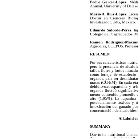
Pedro García-López
. Médi
Animal, University of Delaw
Mario A. Ruiz-López
. Lice
Doctor en Ciencias Bioló
Investigador, UdG, México.
Eduardo Salcedo-Pérez
. I
Colegio de Posgraduados, Mé
Ramón Rodríguez-Macias
Agrícolas, COLPOS. Profesor
RESUMEN
Por sus características nutr
pero la presencia de alcalo
tallos, flores y frutos inma
como forraje. Se estableció
órganos, para ser deshidrat
masas (CG-EM). En cada etap
dehidro-oxoesparteína y a-i
órganos fluctuó significati
menor contenido promedio de
alto (1,95%). La lupanina 
potencialmente tóxicos y te
intoxicación del ganado por 
concentración de alcaloides 
Alkaloid c
SUMMARY
Due to its nutritional charac