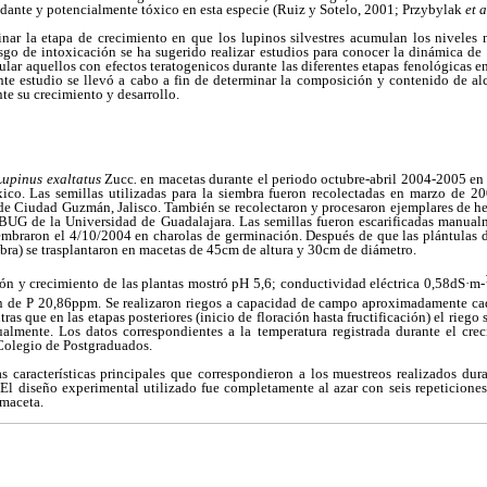
dante y potencialmente tóxico en esta especie (Ruiz y Sotelo, 2001; Przybylak
et a
nar la etapa de crecimiento en que los lupinos silvestres acumulan los niveles 
esgo de intoxicación se ha sugerido realizar estudios para conocer la dinámica d
ular aquellos con efectos teratogenicos durante las diferentes etapas fenológicas e
ente estudio se llevó a cabo a fin de determinar la composición y contenido de alc
te su crecimiento y desarrollo.
Lupinus exaltatus
Zucc
.
en macetas durante el periodo octubre-abril 2004-2005 en
co. Las semillas utilizadas para la siembra fueron recolectadas en marzo de 20
 de Ciudad Guzmán, Jalisco. También se recolectaron y procesaron ejemplares de he
IBUG de la Universidad de Guadalajara. Las semillas fueron escarificadas manua
sembraron el 4/10/2004 en charolas de germinación. Después de que las plántulas 
mbra) se trasplantaron en macetas de 45cm de altura y 30cm de diámetro.
ión y crecimiento de las plantas mostró pH 5,6; conductividad eléctrica 0,58dS·m-
n de P 20,86ppm. Se realizaron riegos a capacidad de campo aproximadamente cad
tras que en las etapas posteriores (inicio de floración hasta fructificación) el riego
lmente. Los datos correspondientes a la temperatura registrada durante el cre
Colegio de Postgraduados.
s características principales que correspondieron a los muestreos realizados dura
 El diseño experimental utilizado fue completamente al azar con seis repeticion
 maceta.