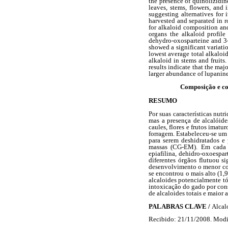
the presence of quinolizidin
leaves, stems, flowers, and 
suggesting alternatives for
harvested and separated in r
for alkaloid composition an
organs the alkaloid profile
dehydro-oxosparteine and 3
showed a significant variatio
lowest average total alkaloi
alkaloid in stems and fruits
results indicate that the ma
larger abundance of lupanine
Composição e co
RESUMO
Por suas características nut
mas a presença de alcalóide
caules, flores e frutos imat
forragem. Estabeleceu-se um 
para serem deshidratados e 
massas (CG-EM). Em cada et
epiafilina, dehidro-oxoespar
diferentes órgãos flutuou s
desenvolvimento o menor con
se encontrou o mais alto (1,
alcaloides potencialmente tó
intoxicação do gado por cons
de alcaloides totais e maior
PALABRAS CLAVE /
Alcal
Recibido: 21/11/2008. Modi