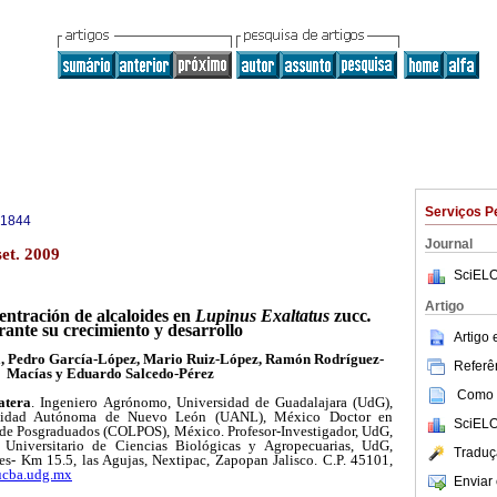
Serviços P
-1844
Journal
et. 2009
SciELO
Artigo
ntración de alcaloides en
Lupinus Exaltatus
zucc
.
ante su crecimiento y desarrollo
Artigo
, Pedro García-López, Mario Ruiz-López, Ramón Rodríguez-
Referên
Macías y Eduardo Salcedo-Pérez
Como c
atera
. Ingeniero Agrónomo, Universidad de Guadalajara (UdG),
ersidad Autónoma de Nuevo León (UANL), México Doctor en
SciELO
 de Posgraduados (COLPOS), México. Profesor-Investigador, UdG,
 Universitario de Ciencias Biológicas y Agropecuarias, UdG,
Traduç
es- Km 15.5, las Agujas, Nextipac, Zapopan Jalisco. C.P. 45101,
ucba.udg.mx
Enviar 