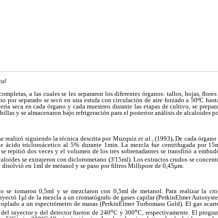
tal
completas, a las cuales se les separaron los diferentes órganos: tallos, hojas, flore
no por separado se secó en una estufa con circulación de aire forzado a 50ºC hast
teria seca en cada órgano y cada muestreo durante las etapas de cultivo, se prepara
llas y se almacenaron bajo refrigeración para el posterior análisis de alcaloides p
se realizó siguiendo la técnica descrita por Muzquiz
et al.
, (1993)
.
De cada órgano 
 ácido tricloroácetico al 5% durante 1min. La mezcla fue centrifugada por 15
se repitió dos veces y el volumen de los tres sobrenadantes se transfirió a embud
loides se extrajeron con diclorometano (3'15ml). Los extractos crudos se concent
e disolvió en 1ml de metanol y se paso por filtros Millipore de 0,45μm.
cto se tomaron 0,5ml y se mezclaron con 0,5ml de metanol. Para realizar la cro
inyectó 1μl de la mezcla a un cromatógrafo de gases capilar (PerkinElmer Autosys
oplado a un espectrómetro de masas (PerkinElmer Turbomass Gold). El gas acarr
o
o
 del inyector y del detector fueron de 240
C y 300
C, respectivamente. El progr