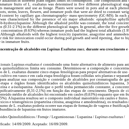
e alkaloids in different plant organs limits its consumption. The composition and
inmature fruits of L. exaltatus was determined in five different phenological sta
 its management and use as forage. Plants were sowed in pots and at each phenol
oots, stems, leaves, flowers, and inmature pods that were air dried to constant we
d content by capillary gas chromatography- mass spectrometry (GC-MS). In each p
 was characterized by the presence of six major alkaloids: epiaphylline aphylli
-
b
-hydroxylupanine. Although the alkaloid profile was constant, the total concentr
n (0.31-2.1%) in the different phenological stages. In general, after the five grow
d concentration (0.63%) whereas inmature pods had the highest total alkaloids (1
. Although alkaloids with the highest toxicity (sparteine, anagyrine and ammoden
jor risk for intoxication could occur during pod growth and seed ripening, due to hi
 in immature fruits.
ncentração de alcaloides em
Lupinus Exaltatus
zucc
.
durante seu crescimento e
ricionais Lupinus exaltatus é considerado uma fonte alternativa de alimento para a
s quinolizidínicos limita seu consumo. Determinou-se a composição e concentra
uros de L. exaltatus durante cinco etapas fenológicas para propor alternativas de us
cultivo em vasos e em cada etapa fenológica foram colhidas seis plantas e separard
para analizar sua composição e conteúdo de alcalóides por cromatografia de gas
apa e órgãos foram identificados os alcalóides quinolizidínicos lupanina, 3
teína e a-isolupanina. Ainda que o perfil tenha permanecido constante, a concentr
ignificativamente (0,31-2,1%) em função das etapas de crescimento. Depois de c
teúdo médio de alcaloides foi encontrado em caules (0,63%) enquanto que em fru
95%). A lupanina resultou ser o composto individual maioritário em caules e frutos
xicos e teratogénicos (esparteína citisina, anagirina e amodendrina), os resultados
umo de L. exaltatus poderia ocorrer nas etapas de formação de vagens e frutificaçã
 abundância de lupanina em frutos imaturos.
oides Quinolizidínicos / Forraje / Legumionosas / Lupanina /
Lupinus exaltatus
/
ficado: 14/09/2009. Aceptado: 16/09/2009.