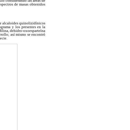
uló considerando las áreas de
espectros de masas obtenidos
te alcaloides quinolizidínicos
ograma y los presentes en la
afilina, dehidro-oxoesparteína
rollo; así mismo se encontró
ecie.