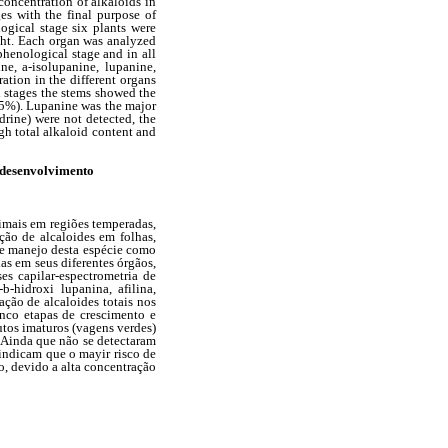
 concentration
of alkaloids in
ges with the final purpose of
ogical stage six plants were
ight. Each organ was analyzed
henological stage and in all
ne, a-isolupanine, lupanine,
ation in the different organs
th stages the stems showed the
.95%). Lupanine was the major
drine) were not detected, the
gh total alkaloid content and
 desenvolvimento
nimais em regiões temperadas,
ção de alcaloides em folhas,
o e manejo desta espécie como
as em seus diferentes órgãos,
es capilar-espectrometria de
-
b
-hidroxi lupanina, afilina,
ação de alcaloides totais nos
inco etapas de crescimento e
tos imaturos (vagens verdes)
. Ainda que não se detectaram
 indicam que o mayir risco de
o, devido a alta concentração