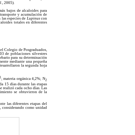
l
., 2005).
más bajos de alcaloides para
e transporte y acumulación de
n las especies de
Lupinus
con
aloides totales en diferentes
 el Colegio de Posgraduados,
03 de poblaciones silvestres
rbario para su determinación
lmente mediante una pequeña
desarrollaron la segunda hoja
1
; materia orgánica 4,2%; N
2
a 15 días durante las etapas
 se realizó cada ocho días. Las
cimiento se obtuvieron de la
nte las diferentes etapas del
es, considerando como unidad