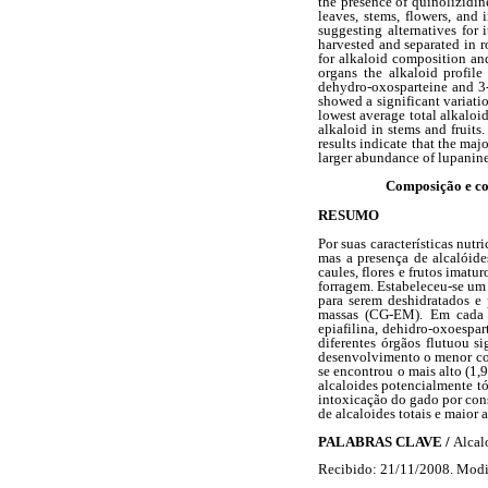
the presence of quinolizidin
leaves, stems, flowers, and 
suggesting alternatives for
harvested and separated in r
for alkaloid composition an
organs the alkaloid profile
dehydro-oxosparteine and 3
showed a significant variatio
lowest average total alkaloi
alkaloid in stems and fruits
results indicate that the ma
larger abundance of lupanine
Composição e co
RESUMO
Por suas características nut
mas a presença de alcalóide
caules, flores e frutos imat
forragem. Estabeleceu-se um 
para serem deshidratados e 
massas (CG-EM). Em cada et
epiafilina, dehidro-oxoespar
diferentes órgãos flutuou s
desenvolvimento o menor con
se encontrou o mais alto (1,
alcaloides potencialmente tó
intoxicação do gado por cons
de alcaloides totais e maior
PALABRAS CLAVE /
Alcal
Recibido: 21/11/2008. Modi