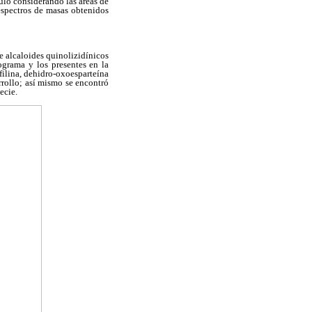
uló considerando las áreas de
espectros de masas obtenidos
te alcaloides quinolizidínicos
ograma y los presentes en la
afilina, dehidro-oxoesparteína
rollo; así mismo se encontró
ecie.