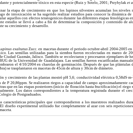
dante y potencialmente tóxico en esta especie (Ruiz y Sotelo, 2001; Przybylak
et a
nar la etapa de crecimiento en que los lupinos silvestres acumulan los niveles 
esgo de intoxicación se ha sugerido realizar estudios para conocer la dinámica d
ular aquellos con efectos teratogenicos durante las diferentes etapas fenológicas e
ente estudio se llevó a cabo a fin de determinar la composición y contenido de alc
te su crecimiento y desarrollo.
Lupinus exaltatus
Zucc
.
en macetas durante el periodo octubre-abril 2004-2005 en
co. Las semillas utilizadas para la siembra fueron recolectadas en marzo de 20
 de Ciudad Guzmán, Jalisco. También se recolectaron y procesaron ejemplares de he
IBUG de la Universidad de Guadalajara. Las semillas fueron escarificadas manua
sembraron el 4/10/2004 en charolas de germinación. Después de que las plántulas 
mbra) se trasplantaron en macetas de 45cm de altura y 30cm de diámetro.
ión y crecimiento de las plantas mostró pH 5,6; conductividad eléctrica 0,58dS·m-
n de P 20,86ppm. Se realizaron riegos a capacidad de campo aproximadamente cad
tras que en las etapas posteriores (inicio de floración hasta fructificación) el riego
lmente. Los datos correspondientes a la temperatura registrada durante el cre
Colegio de Postgraduados.
s características principales que correspondieron a los muestreos realizados dura
 El diseño experimental utilizado fue completamente al azar con seis repeticion
 maceta.