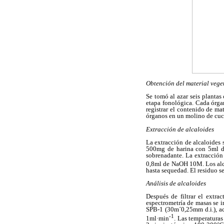
Obtención del material vege
Se tomó al azar seis plantas 
etapa fonológica. Cada órga
registrar el contenido de ma
órganos en un molino de cuchi
Extracción de alcaloides
La extracción de alcaloides 
500mg de harina con 5ml de
sobrenadante. La extracción 
0,8ml de NaOH 10M. Los alca
hasta sequedad. El residuo s
Análisis de alcaloides
Después de filtrar el extra
espectrometría de masas se 
SPB-1 (30m´0,25mm d.i.), ac
-1
1ml·min
. Las temperaturas