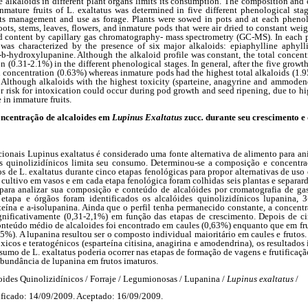
e alkaloids in different plant organs limits its consumption. The composition and
inmature fruits of L. exaltatus was determined in five different phenological sta
 its management and use as forage. Plants were sowed in pots and at each phenol
oots, stems, leaves, flowers, and inmature pods that were air dried to constant we
d content by capillary gas chromatography- mass spectrometry (GC-MS). In each p
 was characterized by the presence of six major alkaloids: epiaphylline aphylli
-
b
-hydroxylupanine. Although the alkaloid profile was constant, the total concentr
n (0.31-2.1%) in the different phenological stages. In general, after the five grow
d concentration (0.63%) whereas inmature pods had the highest total alkaloids (1
. Although alkaloids with the highest toxicity (sparteine, anagyrine and ammoden
jor risk for intoxication could occur during pod growth and seed ripening, due to hi
 in immature fruits.
ncentração de alcaloides em
Lupinus Exaltatus
zucc
.
durante seu crescimento e
ricionais Lupinus exaltatus é considerado uma fonte alternativa de alimento para a
s quinolizidínicos limita seu consumo. Determinou-se a composição e concentra
uros de L. exaltatus durante cinco etapas fenológicas para propor alternativas de us
cultivo em vasos e em cada etapa fenológica foram colhidas seis plantas e separard
para analizar sua composição e conteúdo de alcalóides por cromatografia de gas
apa e órgãos foram identificados os alcalóides quinolizidínicos lupanina, 3
teína e a-isolupanina. Ainda que o perfil tenha permanecido constante, a concentr
ignificativamente (0,31-2,1%) em função das etapas de crescimento. Depois de c
teúdo médio de alcaloides foi encontrado em caules (0,63%) enquanto que em fru
95%). A lupanina resultou ser o composto individual maioritário em caules e frutos
xicos e teratogénicos (esparteína citisina, anagirina e amodendrina), os resultados
umo de L. exaltatus poderia ocorrer nas etapas de formação de vagens e frutificaçã
 abundância de lupanina em frutos imaturos.
oides Quinolizidínicos / Forraje / Legumionosas / Lupanina /
Lupinus exaltatus
/
ficado: 14/09/2009. Aceptado: 16/09/2009.