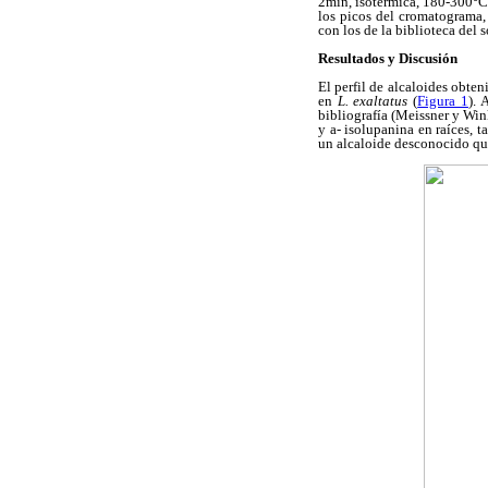
2min, isotérmica, 180-300°C 
los picos del cromatograma,
con los de la biblioteca del 
Resultados y Discusión
El perfil de alcaloides obten
en
L. exaltatus
(
Figura 1
). 
bibliografía (Meissner y Wink
y a- isolupanina en raíces, t
un alcaloide desconocido que