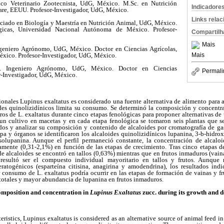
co Veterinario Zootecnista, UdG, México. M.Sc. en Nutrición
Indicadore
are, EEUU. Profesor-Investigador, UdG, México.
Links rela
nciado en Biología y Maestría en Nutrición Animal, UdG, México.
gicas, Universidad Nacional Autónoma de México. Profesor-
Compartilh
Mais
ngeniero Agrónomo, UdG, México. Doctor en Ciencias Agrícolas,
Mais
xico. Profesor-Investigador, UdG, México.
. Ingeniero Agrónomo, UdG, México. Doctor en Ciencias
Permali
-Investigador, UdG, México.
icionales Lupinus exaltatus es considerado una fuente alternativa de alimento para
ides quinolizidínicos limita su consumo. Se determinó la composición y concentra
duros de L. exaltatus durante cinco etapas fenológicas para proponer alternativas de
 un cultivo en macetas y en cada etapa fenológica se tomaron seis plantas que se
ados y analizar su composición y contenido de alcaloides por cromatografía de gas
a y órganos se identificaron los alcaloides quinolizidínicos lupanina, 3-
b
-hidrox
solupanina. Aunque el perfil permaneció constante, la concentración de alcaloid
vamente (0,31-2,1%) en función de las etapas de crecimiento. Tras cinco etapas de
 alcaloides se encontró en tallos (0,63%) mientras que en frutos inmaduros (vaina
resultó ser el compuesto individual mayoritario en tallos y frutos. Aunque 
ratogénicos (esparteína citisina, anagirina y amodendrina), los resultados in
consumo de L. exaltatus podría ocurrir en las etapas de formación de vainas y fru
totales y mayor abundancia de lupanina en frutos inmaduros.
omposition and concentration in
Lupinus Exaltatus
zucc. during its growth and 
teristics, Lupinus exaltatus is considered as an alternative source of animal feed 