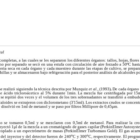
tal
completas, a las cuales se les separaron los diferentes órganos: tallos, hojas, flore
no por separado se secó en una estufa con circulación de aire forzado a 50ºC hast
teria seca en cada órgano y cada muestreo durante las etapas de cultivo, se prepara
llas y se almacenaron bajo refrigeración para el posterior análisis de alcaloides p
se realizó siguiendo la técnica descrita por Muzquiz
et al.
, (1993)
.
De cada órgano 
 ácido tricloroácetico al 5% durante 1min. La mezcla fue centrifugada por 15
se repitió dos veces y el volumen de los tres sobrenadantes se transfirió a embud
loides se extrajeron con diclorometano (3'15ml). Los extractos crudos se concent
e disolvió en 1ml de metanol y se paso por filtros Millipore de 0,45μm.
cto se tomaron 0,5ml y se mezclaron con 0,5ml de metanol. Para realizar la cro
inyectó 1μl de la mezcla a un cromatógrafo de gases capilar (PerkinElmer Autosys
oplado a un espectrómetro de masas (PerkinElmer Turbomass Gold). El gas acarr
o
o
 del inyector y del detector fueron de 240
C y 300
C, respectivamente. El progr