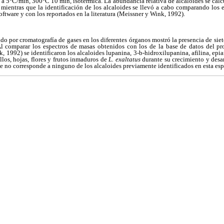
a 5°C/min, 300°C 10 min, isotérmica. La abundancia relativa de alcaloides se calc
 mientras que la identificación de los alcaloides se llevó a cabo comparando los 
software y con los reportados en la literatura (Meissner y Wink, 1992).
ido por cromatografía de gases en los diferentes órganos mostró la presencia de sie
Al comparar los espectros de masas obtenidos con los de la base de datos del pr
, 1992) se identificaron los alcaloides lupanina, 3-
b
-hidroxilupanina, afilina, epi
allos, hojas, flores y frutos inmaduros de
L. exaltatus
durante su crecimiento y desar
 no corresponde a ninguno de los alcaloides previamente identificados en esta esp