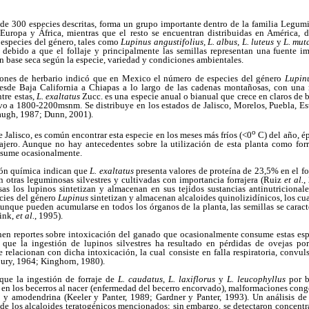
 de 300 especies descritas, forma un grupo importante dentro de la familia Legumi
 Europa y África, mientras que el resto se encuentran distribuidas en América, 
 especies del género, tales como
Lupinus angustifolius, L. albus
,
L. luteus
y
L. mut
 debido a que el follaje y principalmente las semillas representan una fuente i
n base seca según la especie, variedad y condiciones ambientales.
iones de herbario indicó que en Mexico el número de especies del género
Lupin
desde Baja California a Chiapas a lo largo de las cadenas montañosas, con una 
tre estas,
L. exaltatus
Zucc. es una especie anual o bianual que crece en claros de b
vo a 1800-2200msnm. Se distribuye en los estados de Jalisco, Morelos, Puebla, 
ugh, 1987; Dunn, 2001).
o
e Jalisco, es común encontrar esta especie en los meses más fríos (<0
C) del año, é
rrajero. Aunque no hay antecedentes sobre la utilización de esta planta como forr
nsume ocasionalmente.
ión química indican que
L. exaltatus
presenta valores de proteína de 23,5% en el fol
 otras leguminosas silvestres y cultivadas con importancia forrajera (Ruiz
et al.
,
s los lupinos sintetizan y almacenan en sus tejidos sustancias antinutriciona
ecies del género
Lupinus
sintetizan y almacenan alcaloides quinolizidínicos, los cua
unque pueden acumularse en todos los órganos de la planta, las semillas se caracte
ink,
et al.
, 1995).
nen reportes sobre intoxicación del ganado que ocasionalmente consume estas e
ue la ingestión de lupinos silvestres ha resultado en pérdidas de ovejas p
e relacionan con dicha intoxicación, la cual consiste en falla respiratoria, conv
bury, 1964; Kinghorn, 1980).
que la ingestión de forraje de
L. caudatus
,
L. laxiflorus
y
L. leucophyllus
por b
en los becerros al nacer (enfermedad del becerro encorvado), malformaciones cong
a y amodendrina (Keeler y Panter, 1989; Gardner y Panter, 1993). Un análisis de
de los alcaloides teratogénicos mencionados; sin embargo, se detectaron concentr