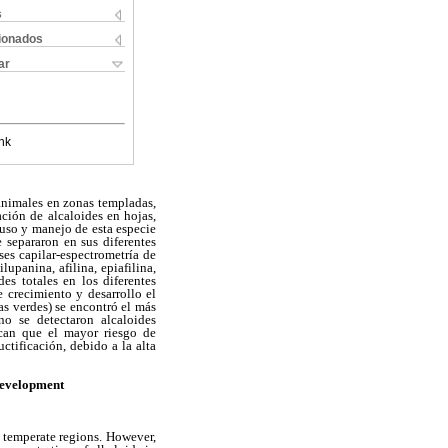
s
cionados
ar
nk
 animales en zonas templadas,
ción de alcaloides en hojas,
 uso y manejo de esta especie
 separaron en sus diferentes
es capilar-espectrometría de
ilupanina, afilina, epiafilina,
es totales en los diferentes
 crecimiento y desarrollo el
s verdes) se encontró el más
no se detectaron alcaloides
dican que el mayor riesgo de
ctificación, debido a la alta
development
in temperate regions. However,