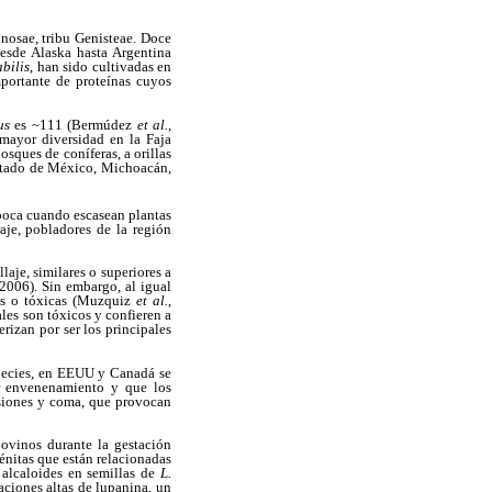
nosae, tribu Genisteae. Doce
desde Alaska hasta Argentina
abilis
, han sido cultivadas en
mportante de proteínas cuyos
us
es ~111 (Bermúdez
et al.
,
mayor diversidad en la Faja
osques de coníferas, a orillas
Estado de México, Michoacán,
poca cuando escasean plantas
aje, pobladores de la región
laje, similares o superiores a
 2006). Sin embargo, al igual
les o tóxicas (Muzquiz
et al.
,
les son tóxicos y confieren a
rizan por ser los principales
species, en EEUU y Canadá se
or envenenamiento y que los
ulsiones y coma, que provocan
ovinos durante la gestación
énitas que están relacionadas
 alcaloides en semillas de
L.
aciones altas de lupanina, un