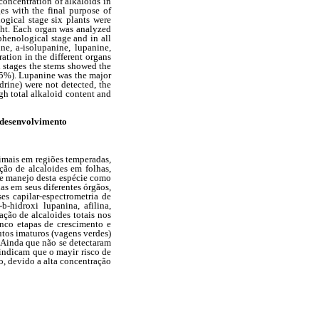
 concentration
of alkaloids in
ges with the final purpose of
ogical stage six plants were
ight. Each organ was analyzed
henological stage and in all
ne, a-isolupanine, lupanine,
ation in the different organs
th stages the stems showed the
.95%). Lupanine was the major
drine) were not detected, the
gh total alkaloid content and
 desenvolvimento
nimais em regiões temperadas,
ção de alcaloides em folhas,
o e manejo desta espécie como
as em seus diferentes órgãos,
es capilar-espectrometria de
-
b
-hidroxi lupanina, afilina,
ação de alcaloides totais nos
inco etapas de crescimento e
tos imaturos (vagens verdes)
. Ainda que não se detectaram
 indicam que o mayir risco de
o, devido a alta concentração