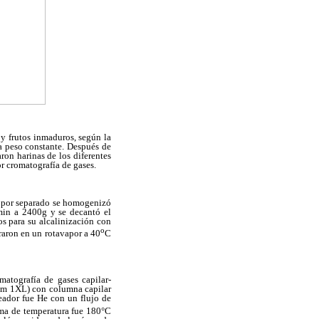
s y frutos inmaduros, según la
a peso constante. Después de
ron harinas de los diferentes
or cromatografía de gases.
por separado se homogenizó
min a 2400g y se decantó el
os para su alcalinización con
o
raron en un rotavapor a 40
C
matografía de gases capilar-
tem 1XL) con columna capilar
eador fue He con un flujo de
ama de temperatura fue 180°C