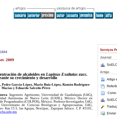
Serviços P
-1844
Journal
et. 2009
SciELO
Artigo
ntración de alcaloides en
Lupinus Exaltatus
zucc
.
ante su crecimiento y desarrollo
Artigo
, Pedro García-López, Mario Ruiz-López, Ramón Rodríguez-
Referên
Macías y Eduardo Salcedo-Pérez
Como c
atera
. Ingeniero Agrónomo, Universidad de Guadalajara (UdG),
ersidad Autónoma de Nuevo León (UANL), México Doctor en
SciELO
 de Posgraduados (COLPOS), México. Profesor-Investigador, UdG,
 Universitario de Ciencias Biológicas y Agropecuarias, UdG,
Traduç
es- Km 15.5, las Agujas, Nextipac, Zapopan Jalisco. C.P. 45101,
ucba.udg.mx
Enviar 