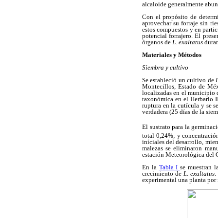
alcaloide generalmente abun
Con el propósito de determi
aprovechar su forraje sin ri
estos compuestos y en partic
potencial forrajero. El pres
órganos de
L. exaltatus
duran
Materiales y Métodos
Siembra y cultivo
Se estableció un cultivo de
Montecillos, Estado de Méxi
localizadas en el municipio
taxonómica en el Herbario 
ruptura en la cutícula y se 
verdadera (25 días de la sie
El sustrato para la germinac
total 0,24%; y concentració
iníciales del desarrollo, mien
malezas se eliminaron manua
estación Meteorológica del 
En la
Tabla I
se muestran la
crecimiento de
L
.
exaltatus
.
experimental una planta por