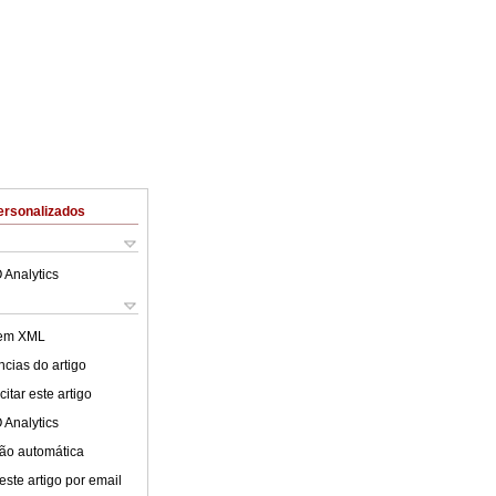
ersonalizados
 Analytics
 em XML
cias do artigo
itar este artigo
 Analytics
ão automática
este artigo por email