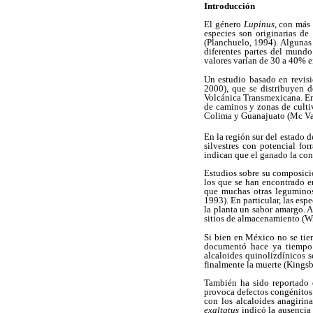
Introducción
El género
Lupinus
, con más
especies son originarias de
(Planchuelo, 1994). Algunas
diferentes partes del mundo
valores varían de 30 a 40% e
Un estudio basado en revis
2000), que se distribuyen 
Volcánica Transmexicana. En
de caminos y zonas de culti
Colima y Guanajuato (Mc Va
En la región sur del estado d
silvestres con potencial fo
indican que el ganado la co
Estudios sobre su composic
los que se han encontrado en
que muchas otras leguminosa
1993). En particular, las esp
la planta un sabor amargo. A
sitios de almacenamiento (W
Si bien en México no se tie
documentó hace ya tiempo q
alcaloides quinolizdínicos s
finalmente la muerte (Kings
También ha sido reportado 
provoca defectos congénitos 
con los alcaloides anagirin
exaltatus
indicó la ausencia 