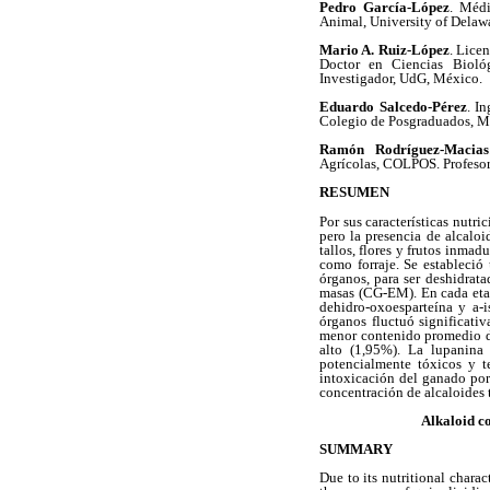
Pedro García-López
. Médi
Animal, University of Delaw
Mario A. Ruiz-López
. Lice
Doctor en Ciencias Bioló
Investigador, UdG, México.
Eduardo Salcedo-Pérez
. I
Colegio de Posgraduados, Mé
Ramón Rodríguez-Macias
Agrícolas, COLPOS. Profesor
RESUMEN
Por sus características nutr
pero la presencia de alcalo
tallos, flores y frutos inma
como forraje. Se estableció
órganos, para ser deshidrat
masas (CG-EM). En cada etap
dehidro-oxoesparteína y a-i
órganos fluctuó significati
menor contenido promedio de
alto (1,95%). La lupanina 
potencialmente tóxicos y te
intoxicación del ganado por 
concentración de alcaloides 
Alkaloid c
SUMMARY
Due to its nutritional charac