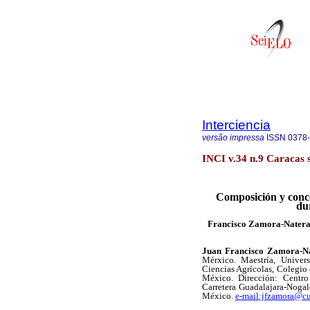
Interciencia
versão impressa
ISSN
0378
INCI v.34 n.9 Caracas s
Composición y conce
dur
Francisco Zamora-Natera
Juan Francisco Zamora-N
Mérxico. Maestría, Univ
Ciencias Agrícolas, Colegio
México. Dirección: Centro
Carretera Guadalajara-Nogal
México.
e-mail:jfzamora@c