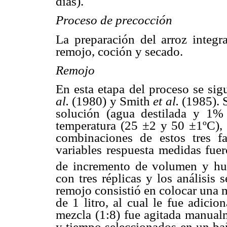
días).
Proceso de precocción
La preparación del arroz integra
remojo, coción y secado.
Remojo
En esta etapa del proceso se si
al.
(1980) y Smith
et al.
(1985). S
solución (agua destilada y 1% 
temperatura (25 ±2 y 50 ±1ºC),
combinaciones de estos tres f
variables respuesta medidas fuer
de incremento de volumen y hum
con tres réplicas y los análisis 
remojo consistió en colocar una 
de 1 litro, al cual le fue adici
mezcla (1:8) fue agitada manualm
y tiempo seleccionados en un bañ