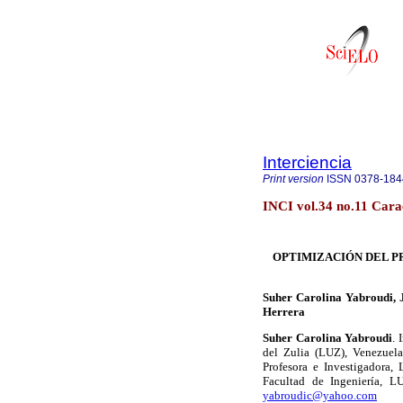
Interciencia
Print version
ISSN
0378-184
INCI vol.34 no.11 Cara
OPTIMIZACIÓN DEL P
Suher Carolina Yabroudi, 
Herrera
Suher Carolina Yabroudi
. 
del Zulia (LUZ), Venezuela
Profesora e Investigadora,
Facultad de Ingeniería, L
yabroudic@yahoo.com