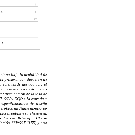
ks
nk
unciona bajo la modalidad de
la primera, con duración de
alecientes de desvío hacia el
da etapa abarcó cuatro meses
to: disminución de la tasa de
ST, SSV y DQO a la entrada y
especificaciones de diseño
 aeróbico mediante monitoreo
incrementasen su eficiencia.
aeróbico de 3670mg SST/l con
lación SSV:SST (0,55) y una