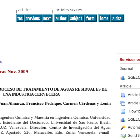
Services 
4
Journal
cas Nov. 2009
SciELO
Article
ROCESO DE TRATAMIENTO DE AGUAS RESIDUALES DE
UNA INDUSTRIA CERVECERA
Article
Article
Juan Almarza, Francisco Pedrique, Carmen Cárdenas y Lenin
How to 
Ingeniera
Química y Maestría en Ingeniería Química, Universidad
SciELO
. Estudiante del Doctorado, Universidad de Sao Paulo, Brasil.
 LUZ, Venezuela. Dirección: Centro de Investigación del Agua,
Automat
UZ. Apartado 526. Maracaibo, Edo. Zulia, Venezuela. e-mail:
Send th