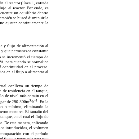
n al reactor (línea 1, entrada
ujo al reactor. Por ende, es
ncuentre un equilibrio dentro
también se buscó disminuir la
ue ajustar continuamente la
e y flujo de alimentación al
PA y que permanezca constante
a se incrementó el tiempo de
 PA; para cuando se normalice
á continuidad en el proceso.
os en el flujo a alimentar al
 cual conlleva un tiempo de
 de residencia en el tanque,
alo de nivel más común en el
3
-1
ugar de 290-300m
·h
. En la
mo o mínimo, eliminando la
fueron menores. El tamaño del
anque, en el cual el flujo de
o. De esta manera, aplicando
ios introducidos, el volumen
comparación con el período
el tiempo necesario para que