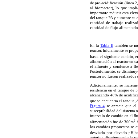
de pre-acidificación (línea 2
al bioreactor), lo que impl
importante reducir esta elev
del tanque PA y aumente su c
cantidad de trabajo realiz
cantidad de flujo alimentado
En la
Tabla II
también se mue
reactor. Inicialmente se pro
hasta el siguiente cambio,
alimentación al reactor en c
el afluente y comience a ll
Posteriormente, se disminuye
reactor no fueron realizados
Adicionalmente, se increme
residencia en el tanque de 
alcanzando 48% de acidifica
que se encuentra el tanque,
Figura 4
se aprecia que el
susceptibilidad del sistema 
intervalo de cambio en el fl
3
alimentación fue de 300m
·
los cambios propuestos se e
desviado por elevado pH h
anterior, disminuyendo la c