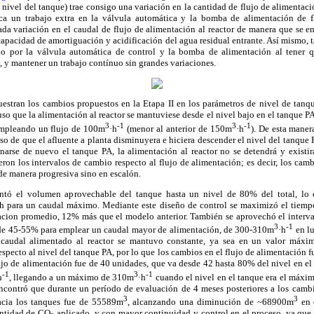
, nivel del tanque) trae consigo una variación en la cantidad de flujo de alimentació
ica un trabajo extra en la válvula automática y la bomba de alimentación de fl
ada variación en el caudal de flujo de alimentación al reactor de manera que se e
apacidad de amortiguación y acidificación del agua residual entrante. Así mismo, 
ado por la válvula automática de control y la bomba de alimentación al tener q
, y mantener un trabajo contínuo sin grandes variaciones.
stran los cambios propuestos en la Etapa II en los parámetros de nivel de tanqu
puso que la alimentación al reactor se mantuviese desde el nivel bajo en el tanque 
3
-1
3
-1
 empleando un flujo de 100m
·h
(menor al anterior de 150m
·h
). De esta maner
aso de que el afluente a planta disminuyera e hiciera descender el nivel del tanque
enarse de nuevo el tanque PA, la alimentación al reactor no se detendrá y existir
ron los intervalos de cambio respecto al flujo de alimentación; es decir, los cambi
 de manera progresiva sino en escalón.
ntó el volumen aprovechable del tanque hasta un nivel de 80% del total, lo
5h para un caudal máximo. Mediante este diseño de control se maximizó el tiempo
cion promedio, 12% más que el modelo anterior. También se aprovechó el interv
3
-1
 de 45-55% para emplear un caudal mayor de alimentación, de 300-310m
·h
en l
 caudal alimentado al reactor se mantuvo constante, ya sea en un valor máxi
respecto al nivel del tanque PA, por lo que los cambios en el flujo de alimentación 
ujo de alimentación fue de 40 unidades, que va desde 42 hasta 80% del nivel en el t
-1
3
-1
h
, llegando a un máximo de 310m
·h
cuando el nivel en el tanque era el máxim
ncontró que durante un período de evaluación de 4 meses posteriores a los camb
3
3
acia los tanques fue de 55589m
,
alcanzando una diminución de ~68900m
en 
antidad de CO
aplicado, y con mayor continuidad y control en el proceso, ya que 