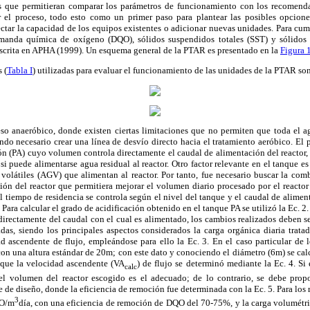
os que permitieran comparar los parámetros de funcionamiento con los recomenda
r el proceso, todo esto como un primer paso para plantear las posibles opcione
fectar la capacidad de los equipos existentes o adicionar nuevas unidades. Para cum
demanda química de oxígeno (DQO), sólidos suspendidos totales (SST) y sólidos 
scrita en APHA (1999). Un esquema general de la PTAR es presentado en la
Figura 
 (
Tabla I
) utilizadas para evaluar el funcionamiento de las unidades de la PTAR son
eso anaeróbico,
donde existen ciertas limitaciones que no permiten que toda el ag
ndo necesario crear una línea de desvío directo hacia el tratamiento aeróbico. El
ión (PA) cuyo volumen
controla directamente el caudal de alimentación del reactor
i puede alimentarse agua residual al reactor. Otro factor relevante en el tanque 
volátiles (AGV) que alimentan al reactor. Por tanto, fue necesario buscar la com
ión del reactor que permitiera mejorar el volumen diario procesado por el reactor
tiempo de residencia se controla según el nivel del tanque y el caudal de aliment
 Para calcular el grado de acidificación obtenido en el tanque PA se utilizó la Ec.
irectamente del caudal con el cual es alimentado, los cambios realizados deben ser 
das, siendo los principales aspectos considerados la carga orgánica diaria tratad
d ascendente de flujo, empleándose para ello la Ec. 3. En el caso particular de l
con una altura estándar de 20m; con este dato y conociendo el diámetro (6m) se cal
s que la velocidad ascendente (VA
) de flujo se determinó mediante la Ec. 4. Si
calc
el volumen del reactor escogido es el adecuado; de lo contrario, se debe prop
e de diseño, donde la eficiencia de remoción fue determinada con la Ec. 5. Para los 
3
QO/m
día, con una eficiencia de remoción de DQO del 70-75%, y la carga volumétr