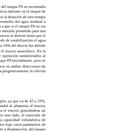
e del tanque PA se encontraba
encia máximo en el tanque de
que la duración de este tiempo
 promedio del agua residual a
 a que si el tanque PA no era
lor máximo permitido para una
eactor se detiene hasta que el
odo de estabilización el agua
ión 16% del desvío fue debido
el reactor anaeróbico. En la
e operación suministrados al
anque PA inicialmente, pero en
tece en ambas direcciones de
rra progresivamente la válvula
plio, ya que va de 45 a 55%,
dal al alimentar al reactor,
ia el reactor, generándose un
r otro lado, el intervalo de
la capacidad volumétrica de
ctor bajo estos parámetros de
nto o disminución, del tanque