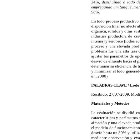
34%, diminuindo o lodo de
empregando um tanque, mant
98%.
En todo proceso productivo 
disposición final no afecte a
orgánica, sólidos y otras su
industria productora de ce
interna) y aeróbico (lodos ac
proceso y una elevada produ
problema fue una alta tasa 
ajustar los parámetros de op
desvío de efluente hacia el p
determinar su eficiencia de t
y minimizar el lodo genera
al
., 2000).
PALABRAS CLAVE / Lodo Act
Recibido: 27/07/2009. Modi
Materiales y Métodos
La evaluación se dividió en
características y parámetros
aireación y una elevada prod
el modelo de funcionamiento 
desvío hasta un 30% y utili
mediante observación y eval