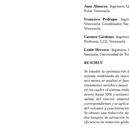
Juan Almarza
. Ingeniero 
Polar, Venezuela.
Francisco Pedrique
. Inge
Venezuela. Coordinador Naci
Venezuela.
Carmen Cárdenas
. Ingenie
Profesora, LUZ, Venezuela.
Lenin Herrera
. Ingeniero
Sanitaria, Universidad de Te
RESUMEN
Se estudió la optimización 
sistema combinado de react
seis meses, se analizó el fu
tratamiento aeróbico mayor 
en los cuales el sistema tra
desvío hasta 30% y utilizac
salida del reactor anaero
correspondientes y se aplic
del volumen y concentración
Se obtuvo una reducción del
dos tanques de aireación h
eficiencia de remoción glob