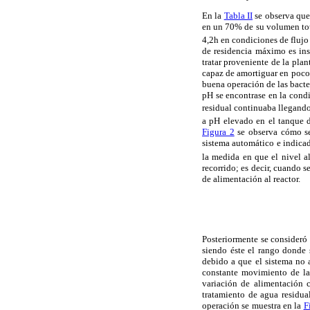
En la
Tabla II
se observa que
en un 70% de su volumen tot
4,2h en condiciones de fluj
de residencia máximo es insu
tratar proveniente de la pla
capaz de amortiguar en poco 
buena operación de las bacter
pH se encontrase en la condi
residual continuaba llegando
a pH elevado en el tanque d
Figura 2
se observa cómo se 
sistema automático e indica
la medida en que el nivel 
recorrido; es decir, cuando s
de alimentación al reactor.
Posteriormente se consideró
siendo éste el rango donde 
debido a que el sistema no a
constante movimiento de la 
variación de alimentación 
tratamiento de agua residual
operación se muestra en la
F