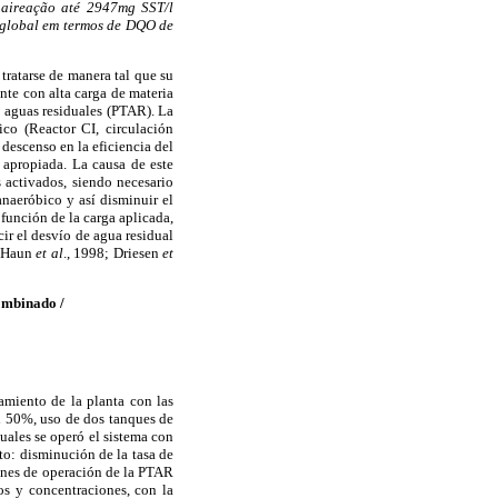
 aireação até 2947mg SST/l
 global em termos de DQO de
ratarse de manera tal que su
ente con alta carga de materia
e aguas residuales (PTAR). La
co (Reactor CI, circulación
 descenso en la eficiencia del
 apropiada. La causa de este
 activados, siendo necesario
anaeróbico y así disminuir el
 función de la carga aplicada,
cir el desvío de agua residual
n-Haun
et al
., 1998; Driesen
et
ombinado /
amiento de la planta con las
al 50%, uso de dos tanques de
uales se operó el sistema con
to: disminución de la tasa de
ones de operación de la PTAR
os y concentraciones, con la