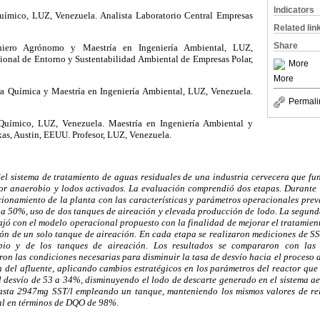
Indicators
Químico, LUZ, Venezuela. Analista Laboratorio Central Empresas
Related lin
Share
niero Agrónomo y Maestría en Ingeniería Ambiental, LUZ,
onal de Entorno y Sustentabilidad Ambiental de Empresas Polar,
More
More
ra Química y Maestría en Ingeniería Ambiental, LUZ, Venezuela.
Permali
 Químico, LUZ, Venezuela. Maestría en Ingeniería Ambiental y
xas, Austin, EEUU. Profesor, LUZ, Venezuela.
del sistema de tratamiento de aguas residuales de una industria cervecera que f
or anaerobio y lodos activados. La evaluación comprendió dos etapas. Durante 
ncionamiento de la planta con las características y parámetros operacionales prev
a 50%, uso de dos tanques de aireación y elevada producción de lodo. La segun
bajó con el modelo operacional propuesto con la finalidad de mejorar el tratamien
ión de un solo tanque de aireación. En cada etapa se realizaron mediciones de S
bio y de los tanques de aireación. Los resultados se compararon con las 
aron las condiciones necesarias para disminuir la tasa de desvío hacia el proceso
 del afluente, aplicando cambios estratégicos en los parámetros del reactor que 
 desvío de 53 a 34%, disminuyendo el lodo de descarte generado en el sistema 
asta 2947mg SST/l empleando un tanque, manteniendo los mismos valores de re
al en términos de DQO de 98%.