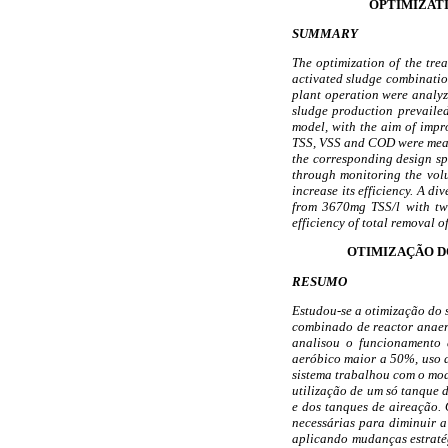
OPTIMIZATI
SUMMARY
The optimization of the tre
activated sludge combination
plant operation were analyz
sludge production prevaile
model, with the aim of impr
TSS, VSS and COD were measu
the corresponding design sp
through monitoring the volu
increase its efficiency. A d
from 3670mg TSS/l with tw
efficiency of total removal 
OTIMIZAÇÃO D
RESUMO
Estudou-se a otimização do 
combinado de reactor anaeró
analisou o funcionamento 
aeróbico maior a 50%, uso 
sistema trabalhou com o mod
utilização de um só tanque 
e dos tanques de aireação.
necessárias para diminuir 
aplicando mudanças estraté