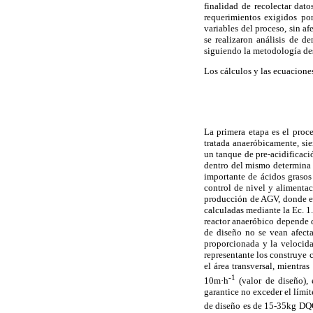
finalidad de recolectar dat
requerimientos exigidos po
variables del proceso, sin a
se realizaron análisis de 
siguiendo la metodología de
Los cálculos y las ecuaciones
La primera etapa es el proc
tratada anaeróbicamente, sie
un tanque de pre-acidificac
dentro del mismo determina s
importante de ácidos grasos 
control de nivel y alimentac
producción de AGV, donde el 
calculadas mediante la Ec. 1.
reactor anaeróbico
depende d
de diseño no se vean afecta
proporcionada y la velocida
representante los construye 
el área transversal, mientra
-1
10m·h
(valor de diseño), 
garantice no exceder el límit
de diseño es de 15-35kg D