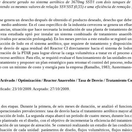
 descarte gerado no sistema aeróbico de 3670mg SST/l com dois tanques de
endo os mesmos valores de relação SSV:SST (0,55) e uma eficiência de remoção
se genera un desecho después de obtenido el producto deseado, desecho que debe t
l medio ambiente. En el caso específico de la industria cervecera se genera un eflu
stancias, situación que hace necesaria la instalación de una planta de tratamiento d
rveza estudiada optó por instalar un sistema combinado de tratamiento anaeróbi
tivados por aeración prolongada). En los meses previos a este estudio se registró un
cción de lodo en el sistema aeróbico, que requiere de tratamiento y disposición
de desvío de agua residual del Reactor CI directamente hacia el sistema de lodos
eración de la PTAR para lograr elevar la carga volumétrica a tratar en el proceso 
roceso aeróbico. Para ello, se requirió evaluar el funcionamiento de las unidades en
ratamiento y proponer un plan estratégico para retomar el control del proceso, redu
do con un mínimo de costo y energía para la empresa (Ramalho, 1983; Austerman
ivado / Optimización / Reactor Anaerobio / Tasa de Desvío / Tratamiento C
ficado: 23/10/2009. Aceptado: 27/10/2009.
 dos etapas. Durante la primera, de seis meses de duración, se analizó el funcion
 operacionales prevalecientes: tasa de desvío hacia el tratamiento aeróbico mayor 
ucción de lodo. La segunda etapa abarcó un período de cuatro meses, durante los c
planteado en el diseño, con el objetivo de incrementar la eficiencia del tratamien
zación de un tanque de aireación. Se comenzó realizando un estudio de las condici
uación de cada unidad: parámetros de diseño, flujos volumétricos, flujos másic