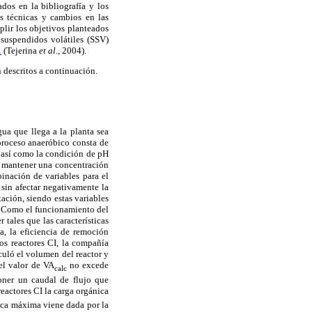
dos en la bibliografía y los
s técnicas y cambios en las
plir los objetivos planteados
suspendidos volátiles (SSV)
1
(Tejerina
et al
., 2004).
 descritos a continuación.
ua que llega a la planta sea
 proceso anaeróbico consta de
, así como la condición de pH
es mantener una concentración
binación de variables para el
 sin afectar negativamente la
ación, siendo estas variables
 2. Como el funcionamiento del
tales que las características
a, la eficiencia de remoción
os reactores CI, la compañía
culó el volumen del reactor y
 el valor de VA
no excede
calc
oner un caudal de flujo que
reactores CI la carga orgánica
ica máxima viene dada por la