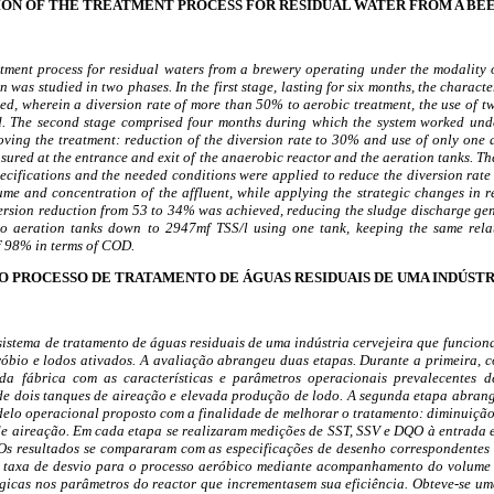
ON OF THE TREATMENT PROCESS FOR RESIDUAL WATER FROM A BE
atment process for residual waters from a brewery operating under the modality
 was studied in two phases. In the first stage, lasting for six months, the characte
ed, wherein a diversion rate of more than 50% to aerobic treatment, the use of t
d. The second stage comprised four months during which the system worked und
oving the treatment: reduction of the diversion rate to 30% and use of only one a
red at the entrance and exit of the anaerobic reactor and the aeration tanks. Th
ecifications and the needed conditions were applied to reduce the diversion rate
me and concentration of the affluent, while applying the strategic changes in 
iversion reduction from 53 to 34% was achieved, reducing the sludge discharge ge
o aeration tanks down to 2947mf TSS/l using one tank, keeping the same rela
of 98% in terms of COD.
O PROCESSO DE TRATAMENTO DE ÁGUAS RESIDUAIS DE UMA INDÚSTR
sistema de tratamento de águas residuais de uma indústria cervejeira que funcion
bio e lodos ativados. A avaliação abrangeu duas etapas. Durante a primeira, c
da fábrica com as características e parâmetros operacionais prevalecentes d
de dois tanques de aireação e elevada produção de lodo. A segunda etapa abrang
elo operacional proposto com a finalidade de melhorar o tratamento: diminuição
de aireação. Em cada etapa se realizaram medições de SST, SSV e DQO à entrada 
 Os resultados se compararam com as especificações de desenho correspondentes 
a taxa de desvio para o processo aeróbico mediante acompanhamento do volume 
gicas nos parâmetros do reactor que incrementasem sua eficiência. Obteve-se um