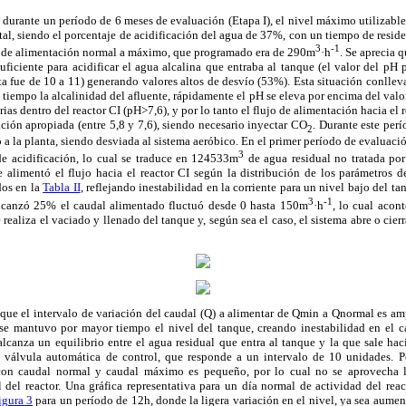
 durante un período de 6 meses de evaluación (Etapa I), el nivel máximo utilizabl
al, siendo el porcentaje de acidificación del agua de 37%, con un tiempo de resid
3
-1
o de alimentación normal a máximo, que programado era de 290m
·h
. Se aprecia 
ficiente para acidificar el agua alcalina que entraba al tanque (el valor del pH
nta fue de 10 a 11) generando valores altos de desvío (53%). Esta situación conlleva
tiempo la alcalinidad del afluente, rápidamente el pH se eleva por encima del va
ias dentro del reactor CI (pH>7,6), y por lo tanto el flujo de alimentación hacia el r
ción apropiada (entre 5,8 y 7,6), siendo necesario inyectar CO
. Durante este perí
2
 a la planta, siendo desviada al sistema aeróbico. En el primer período de evaluac
3
e acidificación, lo cual se traduce en 124533m
de agua residual no tratada por 
alimentó el flujo hacia el reactor CI según la distribución de los parámetros d
dos en la
Tabla II
, reflejando inestabilidad en la corriente para un nivel bajo del t
3
-1
alcanzó 25% el caudal alimentado fluctuó desde 0 hasta 150m
·h
, lo cual acon
e realiza el vaciado y llenado del tanque y, según sea el caso, el sistema abre o cie
 que el intervalo de variación del caudal (Q) a alimentar de Qmin a Qnormal es am
se mantuvo por mayor tiempo el nivel del tanque, creando inestabilidad en el cau
lcanza un equilibrio entre el agua residual que entra al tanque y la que sale hac
válvula automática de control, que responde a un intervalo de 10 unidades. Po
con caudal normal y caudal máximo es pequeño, por lo cual no se aprovecha 
 del reactor. Una gráfica representativa para un día normal de actividad del rea
igura 3
para un período de 12h, donde la ligera variación en el nivel, ya sea aume