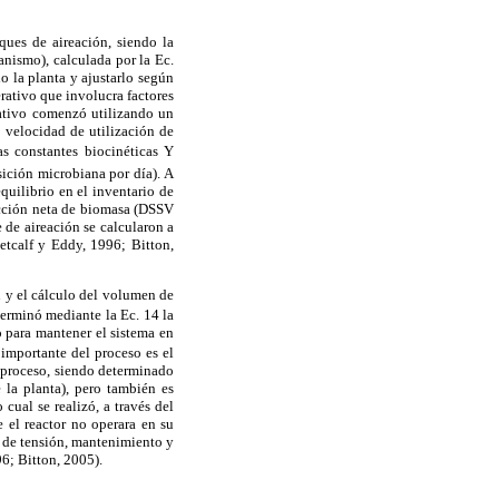
ques de aireación, siendo la
anismo), calculada por la Ec.
o la planta y ajustarlo según
rativo que involucra factores
rativo comenzó utilizando un
 velocidad de utilización de
s constantes biocinéticas Y
ción microbiana por día). A
uilibrio en el inventario de
ucción neta de biomasa (DSSV
 de aireación se calcularon a
etcalf y Eddy, 1996; Bitton,
n y el cálculo del volumen de
terminó mediante la Ec. 14 la
 para mantener el sistema en
importante del proceso es el
l proceso, siendo determinado
 la planta), pero también es
o cual
se realizó, a través del
 el reactor no operara en su
s de tensión, mantenimiento y
6; Bitton, 2005).