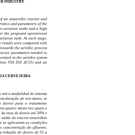
ER INDUSTRY
 of an anaerobic reactor and
ristics and parameters of the
wo aeration tanks and a high
er the proposed operational
eration tank. At each stage,
e results were compared with
 towards the aerobic process
reactor parameters needed to
nerated in the aerobic system
tion VSS:TSS (0.55) and an
IA CERVEJEIRA
a sob a modalidad de sistema
om duração de seis meses, se
e desvio para o tratamento
eu quatro meses nos quais o
 da taxa de desvio até 30% e
e saída do reactor anaeróbio
e se aplicaram as condições
e concentração do afluente,
a redução do desvio de 53 a