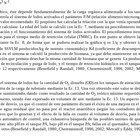
3
-1
m
·h
.
bico, éste depende fundamentalmente de la carga orgánica alimentada a los tan
trola el sistema de lodos activados el parámetro F/M (relación alimento/microorg
l valor recomendado. El propósito fue calcular la relación con la que venía operand
e calculase. La edad del lodo se calculó con la Ec. 7, mediante un procedimiento ite
eación y el funcionamiento del sistema de lodos activados. El procedimiento ite
as para el tiempo medio de retención celular (TMRC). En este punto se obtuvo la
diante la Ec. 8, de forma que se pudiera realizar la gráfica q
vs
1/q y obtener la
 de SSVLM producidos/kg de sustrato consumido) y Kd (coeficiente de descomposi
a en el sistema se calculó la producción de biomasa, ya que debe mantenerse un eq
eación que permita desechar la misma cantidad de biomasa que se genera. La prod
 de recirculación y purga de lodo, y el tiempo de retención hidráulico en el tanque
1 y 12 respectivamente (Benefield y Randall, 1980; Cheremisinoff, 1996, 2002; M
el sistema de lodos fue la cantidad de O
disuelto (OD) en los tanques de aireació
2
ción de la carga de substrato mediante la Ec. 13. Una vez obtenido este valor se de
ire suministrado, dando como resultado la cantidad de O
teórico mínimo requerido
2
uesto, siendo éste expresado en volumen de aire mediante la Ec. 15. Un aspecto 
a de desvío, ya que el control de este parámetro dictará el éxito de una mejora en e
e agua residual que no pasa por el reactor anaeróbico (según los contadores de
os que lo generan y el efecto de la falla en cuanto al volumen de desvío, para l
ema automático de control, una exhaustiva búsqueda de las posibles razones de que
as: alto pH en el tanque PA; bajo pH en el tanque PA; fallas en el quemador; falla
re otros (Benefield y Randall, 1980; Cheremisinoff, 1996, 2002; Metcalf y Eddy, 199