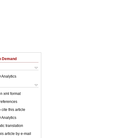
on Demand
 Analytics
 in xml format
 references
cite this article
 Analytics
ic translation
is article by e-mail