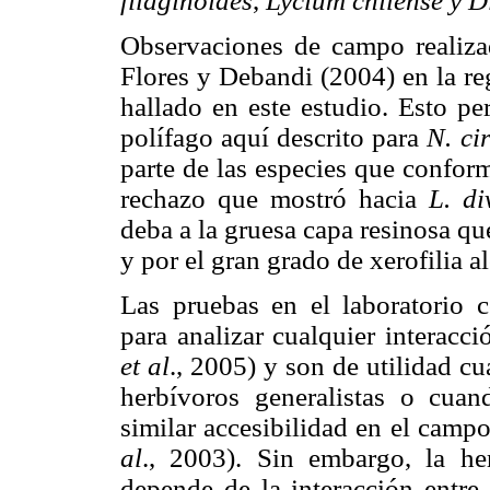
filaginoides
,
Lycium chilense y Di
Observaciones de campo realiza
Flores y Debandi (2004) en la re
hallado en este estudio. Esto pe
polífago aquí descrito para
N. ci
parte de las especies que confor
rechazo que mostró hacia
L. d
deba a la gruesa capa resinosa qu
y por el gran grado de xerofilia 
Las pruebas en el laboratorio 
para analizar cualquier interacc
et al
., 2005) y son de utilidad c
herbívoros generalistas o cua
similar accesibilidad en el camp
al
., 2003). Sin embargo, la h
depende de la interacción entre 