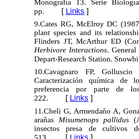
Monografía 13. Serie Biolog
[
Links
]
pp.
9.Cates RG, McElroy DC (1987
plant species and its relations
Flinders JT, McArthur ED (Co
Herbivore Interactions
. General
Depart-Research Station. Snowbir
10.Cavagnaro FP, Gollusci
Caracterización química de l
preferencia por parte de l
[
Links
]
222.
11.Cheli G, Armendaño A, Gonzá
arañas
Misumenops pallidus
(A
insectos presa de cultivos d
[
Links
]
513.