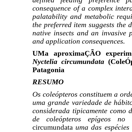
consequence of a complex interac
palatability and metabolic requ
the preferred item suggests the 
native insects and an invasive 
and application consequences.
UMa aproximaÇÃO experimen
Nyctelia circumundata
(ColeÓp
Patagonia
RESUMO
Os coleópteros constituem a ord
uma grande variedade de hábitos
considerada tipicamente como d
de coleópteros epígeos no 
circumundata
uma das espécies m