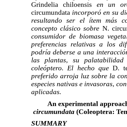
Grindelia chiloensis
en un ord
circumundata
incorporó en su di
resultando ser el ítem más c
concepto clásico sobre
N. circ
consumidor de biomasa vegeta
preferencias relativas a los di
podría deberse a una interacción
las plantas, su palatabilidad
coleóptero. El hecho que
D. t
preferido arroja luz sobre la co
especies nativas e invasoras, co
aplicadas.
An experimental approach 
circumundata
(Coleoptera: Ten
SUMMARY