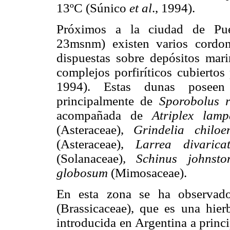
13ºC (Súnico
et al
., 1994).
Próximos a la ciudad de Puer
23msnm) existen varios cordon
dispuestas sobre depósitos mari
complejos porfiríticos cubierto
1994). Estas dunas poseen
principalmente de
Sporobolus r
acompañada de
Atriplex lamp
(Asteraceae),
Grindelia chiloen
(Asteraceae),
Larrea divarica
(Solanaceae)
, Schinus johnston
globosum
(Mimosaceae).
En esta zona se ha observad
(Brassicaceae), que es una hier
introducida en Argentina a princ