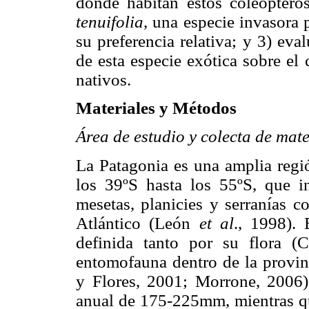
donde habitan estos coleóptero
tenuifolia
, una especie invasora 
su preferencia relativa; y 3) eval
de esta especie exótica sobre el
nativos.
Materiales y Métodos
Área de estudio y colecta de mate
La Patagonia es una amplia regió
los 39ºS hasta los 55ºS, que i
mesetas, planicies y serranías 
Atlántico (León
et al
., 1998). 
definida tanto por su flora 
entomofauna dentro de la provin
y Flores, 2001; Morrone, 2006).
anual de 175-225mm, mientras qu