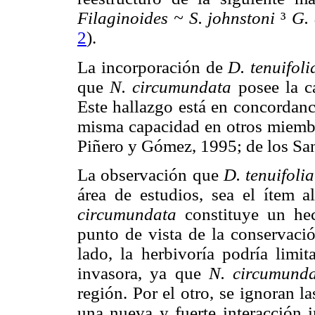
Filaginoides ~ S. johnstoni
³
G. 
2
).
La incorporación de
D. tenuifoli
que
N. circumundata
posee la c
Este hallazgo está en concordanc
misma capacidad en otros miembr
Piñero y Gómez, 1995; de los Sa
La observación que
D. tenuifolia
área de estudios, sea el ítem a
circumundata
constituye un he
punto de vista de la conservaci
lado, la herbivoría podría limit
invasora, ya que
N. circumund
región. Por el otro, se ignoran l
una nueva y fuerte interacción i