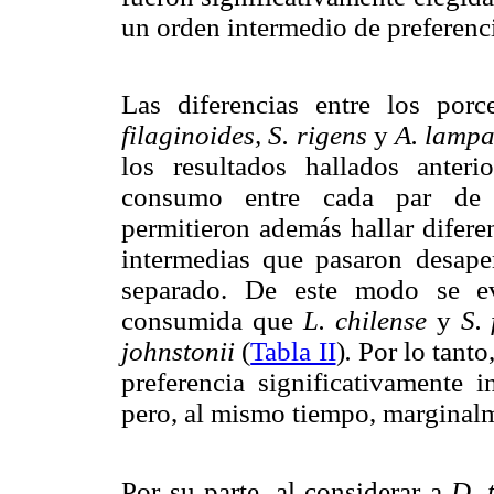
un orden intermedio de preferenci
Las diferencias entre los po
filaginoides, S. rigens
y
A. lamp
los resultados hallados anteri
consumo entre cada par de í
permitieron además hallar difere
intermedias que pasaron desaper
separado. De este modo se 
consumida que
L. chilense
y
S. 
johnstonii
(
Tabla II
)
.
Por lo tanto
preferencia significativamente 
pero, al mismo tiempo, margina
Por su parte, al considerar a
D. 