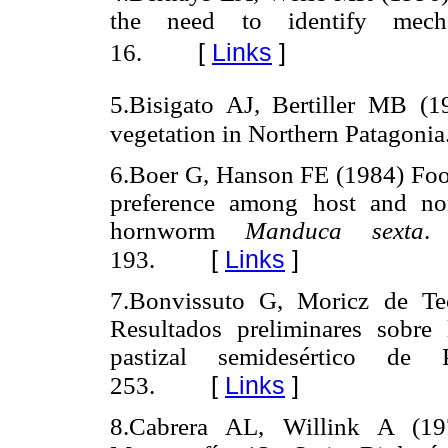
the need to identify mec
[
Links
]
16.
5.Bisigato AJ, Bertiller MB (1
vegetation in Northern Patagonia
6.Boer G, Hanson FE (1984) Food
preference among host and non
hornworm
Manduca sexta
[
Links
]
193.
7.Bonvissuto G, Moricz de Te
Resultados preliminares sobre
pastizal semidesértico de
[
Links
]
253.
8.Cabrera AL, Willink A (1