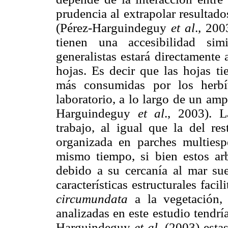
prudencia al extrapolar resultad
(Pérez-Harguindeguy
et al
., 200
tienen una accesibilidad sim
generalistas estará directamente 
hojas. Es decir que las hojas ti
más consumidas por los herb
laboratorio, a lo largo de un am
Harguindeguy
et al
., 2003). L
trabajo, al igual que la del res
organizada en parches multiespe
mismo tiempo, si bien estos ar
debido a su cercanía al mar sue
características estructurales fac
circumundata
a la vegetación,
analizadas en este estudio tendrí
Harguindeguy
et al
. (2003) esta