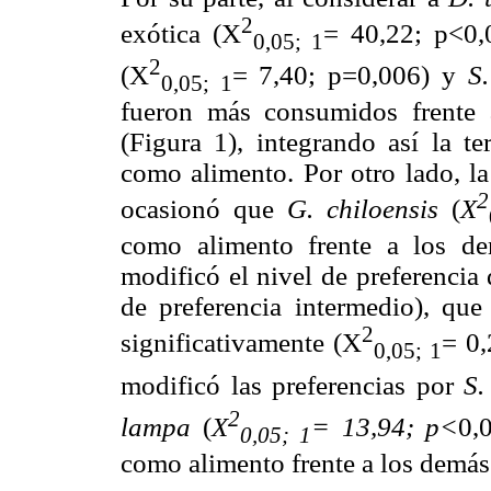
2
exótica (X
= 40,22; p<0,
0,05; 1
2
(X
= 7,40; p=0,006) y
S.
0,05; 1
fueron más consumidos frente 
(Figura 1), integrando así la t
como alimento. Por otro lado, l
2
ocasionó que
G. chiloensis
(
X
como alimento frente a los de
modificó el nivel de preferencia
de preferencia intermedio), que
2
significativamente (X
= 0,
0,05; 1
modificó las preferencias por
S.
2
lampa
(
X
= 13,94; p<
0,
0,05; 1
como alimento frente a los demás