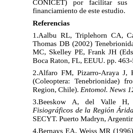
CONICET) por facilitar sus
financiamiento de este estudio.
Referencias
1.Aalbu RL, Triplehorn CA, 
Thomas DB (2002) Tenebrionida
MC, Skelley PE, Frank JH (Ed
Boca Raton, FL, EEUU. pp. 463-
2.Alfaro FM, Pizarro-Araya J,
(Coleoptera: Tenebrionidae) 
Region, Chile).
Entomol. News 1
3.Beeskow A, del Valle H
Fisiográficos de la Región Árid
SECYT. Puerto Madryn, Argentin
4.Bernays EA, Weiss MR (1996) I