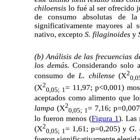
chiloensis
lo fué al ser ofrecido 
de consumo absolutas de la
significativamente mayores al s
nativo, excepto
S. filaginoides
y
(b) Análisis de las frecuencias 
los demás.
Considerando solo a 
2
consumo de
L. chilense
(X
0,0
2
(X
= 11,97; p<0,001) most
0,05; 1
aceptados como alimento que lo
2
lampa
(X
= 7,16; p=0,00
0,05; 1
lo fueron menos (
Figura 1
). Las
2
(X
= 1,61; p=0,205) y
G. 
0,05; 1
fueron significativamente elegid