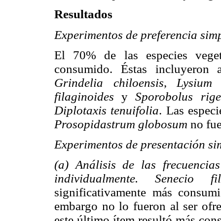
Resultados
Experimentos de preferencia sim
El 70% de las especies vege
consumido. Éstas incluyeron 
Grindelia chiloensis
,
Lysium 
filaginoides
y
Sporobolus rige
Diplotaxis tenuifolia
. Las especi
Prosopidastrum globosum
no fue
Experimentos de presentación si
(a) Análisis de las frecuenci
individualmente. Senecio f
significativamente más consum
embargo no lo fueron al ser ofr
este último ítem resultó más con