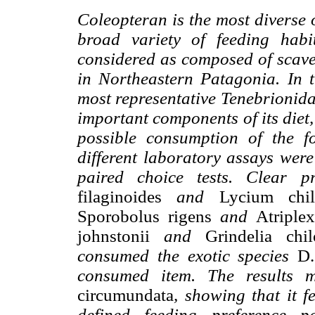
Coleopteran is the most diverse o
broad variety of feeding habit
considered as composed of scave
in Northeastern Patagonia. In 
most representative Tenebrionida
important components of its diet,
possible consumption of the f
different laboratory assays were
paired choice tests. Clear 
filaginoides
and
Lycium chil
Sporobolus rigens
and
Atriple
johnstonii
and
Grindelia chil
consumed the exotic species
D.
consumed item. The results m
circumundata
, showing that it f
defined feeding preference p