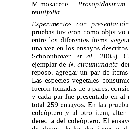
Mimosaceae:
Prosopidastr
tenuifolia.
Experimentos con presentació
pruebas tuvieron como objetivo es
entre los diferentes ítems vege
una vez en los ensayos descritos
Schoonhoven
et al
., 2005). C
ejemplar de
N. circumundata
den
reposo, agregar un par de ítems
Las especies vegetales consumid
fueron tomadas de a pares, consi
y cada par fue presentado en al
total 259 ensayos. En las prueba
coleóptero y al otro ítem, alter
derecha del coleóptero. El ensay
de alguna de los dos ítems o al