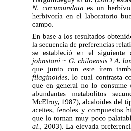
N. circumundata
es un herbívor
herbivoría en el laboratorio bu
campo.
En base a los resultados obtenid
la secuencia de preferencias relat
se estableció en el siguiente 
johnstoni ~ G. chiloensis
³
A. la
que junto con este ítem tam
filaginoides
, lo cual contrasta 
que en general no lo consume 
abundantes metabolitos secun
McElroy, 1987), alcaloides del ti
aceites, fenoles y compuestos 
que lo tornan muy poco palatab
al
., 2003). La elevada preferen