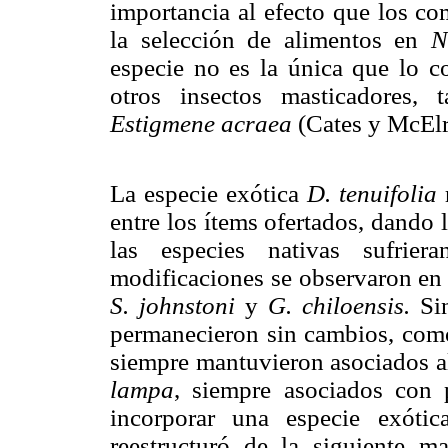
importancia al efecto que los co
la selección de alimentos en
N
especie no es la única que lo c
otros insectos masticadores, 
Estigmene acraea
(Cates y McElr
La especie exótica
D. tenuifolia
r
entre los ítems ofertados, dando l
las especies nativas sufrier
modificaciones se observaron en 
S. johnstoni
y
G. chiloensis.
Sin
permanecieron sin cambios, co
siempre mantuvieron asociados al
lampa
, siempre asociados con 
incorporar una especie exótic
reestructuró de la siguiente m