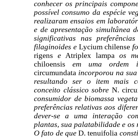
conhecer os principais componen
possível consumo da espécie ve
realizaram ensaios em laboratóri
e de apresentação simultânea d
significativas nas preferência
filaginoides e
Lycium chilense
fo
rigens
e
Atriplex lampa
os me
chiloensis
em uma ordem int
circumundata
incorporou na sua 
resultando ser o item mais c
conceito clássico sobre
N. circ
consumidor de biomassa vegeta
preferências relativas aos difer
dever-se a uma interação com
plantas, sua palatabilidade e os
O fato de que
D. tenuifolia
consti